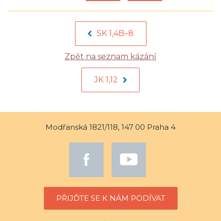
SK 1,4B–8
Zpět na seznam kázání
JK 1,12
Modřanská 1821/118, 147 00 Praha 4
PŘIJĎTE SE K NÁM PODÍVAT