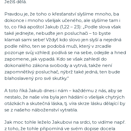
Ježíš dělá.
Pravdou je, že toho o křesťanství slyšíme mnoho, ba
dokonce i mnoho všelijak učeného, ale slyšíme tam i
to, co říká apoštol Jakub (1,22 – 23): „Podle slova však
také jednejte, nebuďte jen posluchači – to byste
klamali sami sebe! Vždyť kdo slovo jen slyší a nejedná
podle něho, ten se podobá muži, který v zrcadle
pozoruje svůj vzhled; podívá se na sebe, odejde a hned
zapomene, jak vypadá. Kdo se však zahledí do
dokonalého zákona svobody a vytrvá, takže není
zapomnětlivý posluchač, nýbrž také jedná, ten bude
blahoslavený pro své skutky.“
A toto říká Jakub dnes i nám – každému z nás, aby se
nestalo, že naše víra byla jen hádání o všelijak chytrých
otázkách a skutečná láska, tj. víra skrze lásku dělající by
se z našeho náboženství vytratila.
Jak moc tohle leželo Jakubovi na srdci, to vidíme např.
z toho, že tohle připomíná ve svém dopise docela