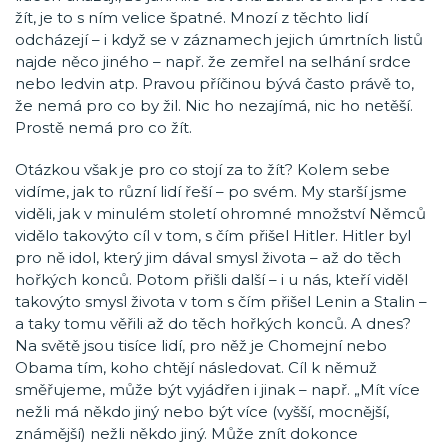
žít, je to s ním velice špatné. Mnozí z těchto lidí
odcházejí – i když se v záznamech jejich úmrtních listů
najde něco jiného – např. že zemřel na selhání srdce
nebo ledvin atp. Pravou příčinou bývá často právě to,
že nemá pro co by žil. Nic ho nezajímá, nic ho netěší.
Prostě nemá pro co žít.
Otázkou však je pro co stojí za to žít? Kolem sebe
vidíme, jak to různí lidí řeší – po svém. My starší jsme
viděli, jak v minulém století ohromné množství Němců
vidělo takovýto cíl v tom, s čím přišel Hitler. Hitler byl
pro ně idol, který jim dával smysl života – až do těch
hořkých konců. Potom přišli další – i u nás, kteří viděl
takovýto smysl života v tom s čím přišel Lenin a Stalin –
a taky tomu věřili až do těch hořkých konců. A dnes?
Na světě jsou tisíce lidí, pro něž je Chomejní nebo
Obama tím, koho chtějí následovat. Cíl k němuž
směřujeme, může být vyjádřen i jinak – např. „Mít více
nežli má někdo jiný nebo být více (vyšší, mocnější,
známější) nežli někdo jiný. Může znít dokonce