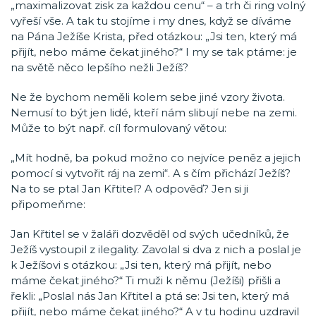
„maximalizovat zisk za každou cenu“ – a trh či ring volný
vyřeší vše. A tak tu stojíme i my dnes, když se díváme
na Pána Ježíše Krista, před otázkou: „Jsi ten, který má
přijít, nebo máme čekat jiného?“ I my se tak ptáme: je
na světě něco lepšího nežli Ježíš?
Ne že bychom neměli kolem sebe jiné vzory života.
Nemusí to být jen lidé, kteří nám slibují nebe na zemi.
Může to být např. cíl formulovaný větou:
„Mít hodně, ba pokud možno co nejvíce peněz a jejich
pomocí si vytvořit ráj na zemi“. A s čím přichází Ježíš?
Na to se ptal Jan Křtitel? A odpověď? Jen si ji
připomeňme:
Jan Křtitel se v žaláři dozvěděl od svých učedníků, že
Ježíš vystoupil z ilegality. Zavolal si dva z nich a poslal je
k Ježíšovi s otázkou: „Jsi ten, který má přijít, nebo
máme čekat jiného?“ Ti muži k němu (Ježíši) přišli a
řekli: „Poslal nás Jan Křtitel a ptá se: Jsi ten, který má
přijít, nebo máme čekat jiného?“ A v tu hodinu uzdravil