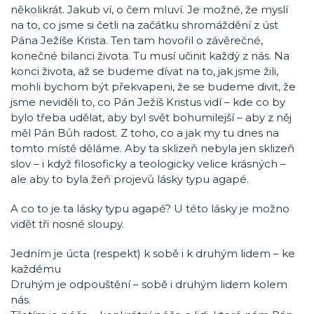
několikrát. Jakub ví, o čem mluví. Je možné, že myslí
na to, co jsme si četli na začátku shromáždění z úst
Pána Ježíše Krista. Ten tam hovořil o závěrečné,
konečné bilanci života. Tu musí učinit každý z nás. Na
konci života, až se budeme dívat na to, jak jsme žili,
mohli bychom být překvapeni, že se budeme divit, že
jsme neviděli to, co Pán Ježíš Kristus vidí – kde co by
bylo třeba udělat, aby byl svět bohumilejší – aby z něj
měl Pán Bůh radost. Z toho, co a jak my tu dnes na
tomto místě děláme. Aby ta sklizeň nebyla jen sklizeň
slov – i když filosoficky a teologicky velice krásných –
ale aby to byla žeň projevů lásky typu agapé.
A co to je ta lásky typu agapé? U této lásky je možno
vidět tři nosné sloupy.
Jedním je úcta (respekt) k sobě i k druhým lidem – ke
každému
Druhým je odpouštění – sobě i druhým lidem kolem
nás.