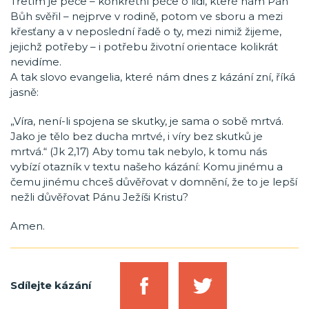
Třetím je péče – konkrétní péče o lidi, které nám Pán
Bůh svěřil – nejprve v rodině, potom ve sboru a mezi
křesťany a v neposlední řadě o ty, mezi nimiž žijeme,
jejichž potřeby – i potřebu životní orientace kolikrát
nevidíme.
A tak slovo evangelia, které nám dnes z kázání zní, říká
jasně:
„Víra, není-li spojena se skutky, je sama o sobě mrtvá.
Jako je tělo bez ducha mrtvé, i víry bez skutků je
mrtvá.“ (Jk 2,17) Aby tomu tak nebylo, k tomu nás
vybízí otazník v textu našeho kázání: Komu jinému a
čemu jinému chceš důvěřovat v domnění, že to je lepší
nežli důvěřovat Pánu Ježíši Kristu?
Amen.
Sdílejte kázání