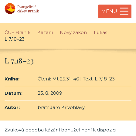
MENU
ČCE Braník
Kázání
Nový zákon
Lukáš
L 7,18–23
L 7,18–23
Kniha:
Čtení: Mt 25,31–46 | Text: L 7,18–23
Datum:
23. 8. 2009
Autor:
bratr Jaro Křivohlavý
Zvuková podoba kázání bohužel není k dispozici