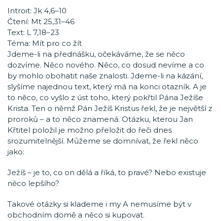
Introit: Jk 4,6–10
Čtení: Mt 25,31–46
Text: L 7,18–23
Téma: Mít pro co žít
Jdeme-li na přednášku, očekáváme, že se něco
dozvíme. Něco nového. Něco, co dosud nevíme a co
by mohlo obohatit naše znalosti. Jdeme-li na kázání,
slyšíme najednou text, který má na konci otazník. A je
to něco, co vyšlo z úst toho, který pokřtil Pána Ježíše
Krista. Ten o němž Pán Ježíš Kristus řekl, že je největší z
proroků – a to něco znamená. Otázku, kterou Jan
Křtitel položil je možno přeložit do řeči dnes
srozumitelnější. Můžeme se domnívat, že řekl něco
jako:
Ježíš – je to, co on dělá a říká, to pravé? Nebo existuje
něco lepšího?
Takové otázky si klademe i my A nemusíme být v
obchodním domě a něco si kupovat.