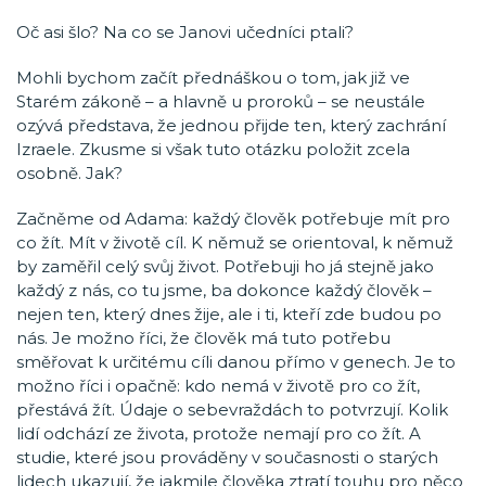
Oč asi šlo? Na co se Janovi učedníci ptali?
Mohli bychom začít přednáškou o tom, jak již ve
Starém zákoně – a hlavně u proroků – se neustále
ozývá představa, že jednou přijde ten, který zachrání
Izraele. Zkusme si však tuto otázku položit zcela
osobně. Jak?
Začněme od Adama: každý člověk potřebuje mít pro
co žít. Mít v životě cíl. K němuž se orientoval, k němuž
by zaměřil celý svůj život. Potřebuji ho já stejně jako
každý z nás, co tu jsme, ba dokonce každý člověk –
nejen ten, který dnes žije, ale i ti, kteří zde budou po
nás. Je možno říci, že člověk má tuto potřebu
směřovat k určitému cíli danou přímo v genech. Je to
možno říci i opačně: kdo nemá v životě pro co žít,
přestává žít. Údaje o sebevraždách to potvrzují. Kolik
lidí odchází ze života, protože nemají pro co žít. A
studie, které jsou prováděny v současnosti o starých
lidech ukazují, že jakmile člověka ztratí touhu pro něco