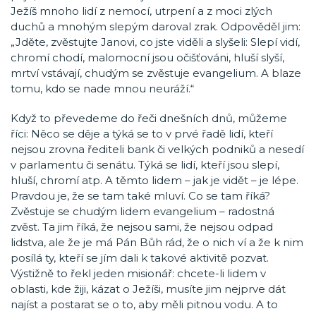
Ježíš mnoho lidí z nemocí, utrpení a z moci zlých
duchů a mnohým slepým daroval zrak. Odpověděl jim:
„Jděte, zvěstujte Janovi, co jste viděli a slyšeli: Slepí vidí,
chromí chodí, malomocní jsou očišťováni, hluší slyší,
mrtví vstávají, chudým se zvěstuje evangelium. A blaze
tomu, kdo se nade mnou neuráží.“
Když to převedeme do řeči dnešních dnů, můžeme
říci: Něco se děje a týká se to v prvé řadě lidí, kteří
nejsou zrovna řediteli bank či velkých podniků a nesedí
v parlamentu či senátu. Týká se lidí, kteří jsou slepí,
hluší, chromí atp. A těmto lidem – jak je vidět – je lépe.
Pravdou je, že se tam také mluví. Co se tam říká?
Zvěstuje se chudým lidem evangelium – radostná
zvěst. Ta jim říká, že nejsou sami, že nejsou odpad
lidstva, ale že je má Pán Bůh rád, že o nich ví a že k nim
posílá ty, kteří se jím dali k takové aktivitě pozvat.
Výstižně to řekl jeden misionář: chcete-li lidem v
oblasti, kde žiji, kázat o Ježíši, musíte jim nejprve dát
najíst a postarat se o to, aby měli pitnou vodu. A to