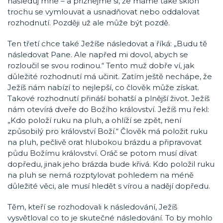
následuj mne – a přiznejme si, že máme také sklon
trochu se vymlouvat a usnadňovat nebo oddalovat
rozhodnutí. Později už ale může být pozdě.
Ten třetí chce také Ježíše následovat a říká: „Budu tě
následovat Pane. Ale napřed mi dovol, abych se
rozloučil se svou rodinou.“ Tento muž dobře ví, jak
důležité rozhodnutí má učinit. Zatím ještě nechápe, že
Ježíš nám nabízí to nejlepší, co člověk může získat.
Takové rozhodnutí přináší bohatší a plnější život. Ježíš
nám otevírá dveře do Božího království. Ježíš mu řekl:
„Kdo položí ruku na pluh, a ohlíží se zpět, není
způsobilý pro království Boží.“ Člověk má položit ruku
na pluh, pečlivě orat hlubokou brázdu a připravovat
půdu Božímu království. Oráč se potom musí dívat
dopředu, jinak jeho brázda bude křivá. Kdo položil ruku
na pluh se nemá rozptylovat pohledem na méně
důležité věci, ale musí hledět s vírou a nadějí dopředu.
Těm, kteří se rozhodovali k následování, Ježíš
vysvětloval co to je skutečné následování. To by mohlo