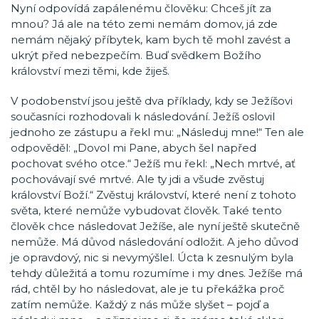
Nyní odpovídá zapálenému člověku: Chceš jít za
mnou? Já ale na této zemi nemám domov, já zde
nemám nějaký příbytek, kam bych tě mohl zavést a
ukrýt před nebezpečím. Buď svědkem Božího
království mezi těmi, kde žiješ.
V podobenství jsou ještě dva příklady, kdy se Ježíšovi
současníci rozhodovali k následování. Ježíš oslovil
jednoho ze zástupu a řekl mu: „Následuj mne!“ Ten ale
odpověděl: „Dovol mi Pane, abych šel napřed
pochovat svého otce.“ Ježíš mu řekl: „Nech mrtvé, ať
pochovávají své mrtvé. Ale ty jdi a všude zvěstuj
království Boží.“ Zvěstuj království, které není z tohoto
světa, které nemůže vybudovat člověk. Také tento
člověk chce následovat Ježíše, ale nyní ještě skutečně
nemůže. Má důvod následování odložit. A jeho důvod
je opravdový, nic si nevymýšlel. Úcta k zesnulým byla
tehdy důležitá a tomu rozumíme i my dnes. Ježíše má
rád, chtěl by ho následovat, ale je tu překážka proč
zatím nemůže. Každý z nás může slyšet – pojď a