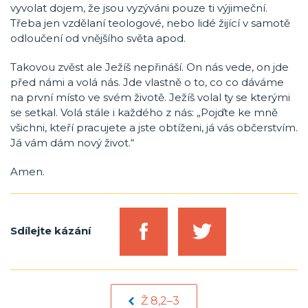
vyvolat dojem, že jsou vyzýváni pouze ti výjimeční.
Třeba jen vzdělaní teologové, nebo lidé žijící v samotě
odloučení od vnějšího světa apod.
Takovou zvěst ale Ježíš nepřináší. On nás vede, on jde
před námi a volá nás. Jde vlastně o to, co co dáváme
na první místo ve svém životě. Ježíš volal ty se kterými
se setkal. Volá stále i každého z nás: „Pojďte ke mně
všichni, kteří pracujete a jste obtíženi, já vás občerstvím.
Já vám dám nový život.“
Amen.
Sdílejte kázání
Ž 8,2–3