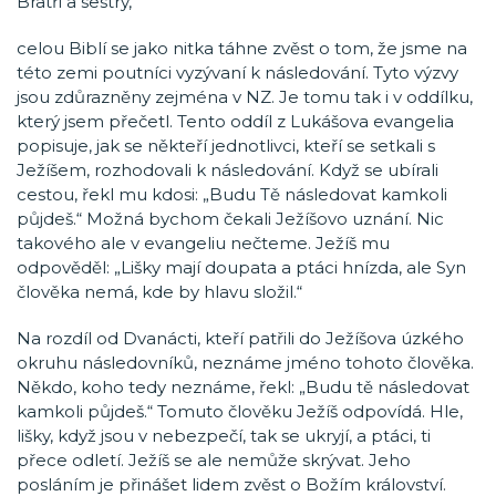
Bratři a sestry,
celou Biblí se jako nitka táhne zvěst o tom, že jsme na
této zemi poutníci vyzývaní k následování. Tyto výzvy
jsou zdůrazněny zejména v NZ. Je tomu tak i v oddílku,
který jsem přečetl. Tento oddíl z Lukášova evangelia
popisuje, jak se někteří jednotlivci, kteří se setkali s
Ježíšem, rozhodovali k následování. Když se ubírali
cestou, řekl mu kdosi: „Budu Tě následovat kamkoli
půjdeš.“ Možná bychom čekali Ježíšovo uznání. Nic
takového ale v evangeliu nečteme. Ježíš mu
odpověděl: „Lišky mají doupata a ptáci hnízda, ale Syn
člověka nemá, kde by hlavu složil.“
Na rozdíl od Dvanácti, kteří patřili do Ježíšova úzkého
okruhu následovníků, neznáme jméno tohoto člověka.
Někdo, koho tedy neznáme, řekl: „Budu tě následovat
kamkoli půjdeš.“ Tomuto člověku Ježíš odpovídá. Hle,
lišky, když jsou v nebezpečí, tak se ukryjí, a ptáci, ti
přece odletí. Ježíš se ale nemůže skrývat. Jeho
posláním je přinášet lidem zvěst o Božím království.