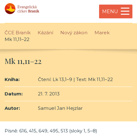
MENU
ČCE Braník
Kázání
Nový zákon
Marek
Mk 11,11–22
Mk 11,11–22
Kniha:
Čtení: Lk 13,1–9 | Text: Mk 11,11–22
Datum:
21. 7. 2013
Autor:
Samuel Jan Hejzlar
Písně: 616, 415, 649, 495, 513 (sloky 1, 5–8)