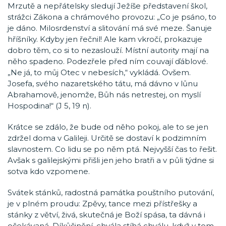
Mrzutě a nepřátelsky sledují Ježíše představení škol,
strážci Zákona a chrámového provozu: „Co je psáno, to
je dáno. Milosrdenství a slitování má své meze. Šanuje
hříšníky. Kdyby jen řečnil! Ale kam vkročí, prokazuje
dobro těm, co si to nezaslouží. Místní autority mají na
něho spadeno. Podezřele před ním couvají ďáblové.
„Ne já, to můj Otec v nebesích,“ vykládá. Ovšem.
Josefa, svého nazaretského tátu, má dávno v lůnu
Abrahamově, jenomže, Bůh nás netrestej, on myslí
Hospodina!“ (J 5, 19 n).
Krátce se zdálo, že bude od něho pokoj, ale to se jen
zdržel doma v Galileji. Určitě se dostaví k podzimním
slavnostem. Co lidu se po něm ptá. Nejvyšší čas to řešit.
Avšak s galilejskými přišli jen jeho bratři a v půli týdne si
sotva kdo vzpomene.
Svátek stánků, radostná památka pouštního putování,
je v plném proudu: Zpěvy, tance mezi přístřešky a
stánky z větví, živá, skutečná je Boží spása, ta dávná i
očekávaná. Díkůčinění, chvála stíhá chválu, když v tom