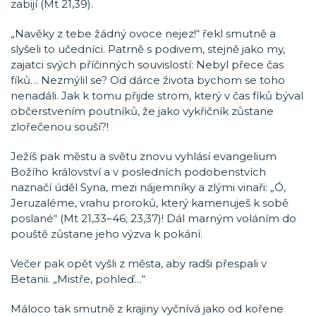
zabijí (Mt 21,39).
„Navěky z tebe žádný ovoce nejez!“ řekl smutně a
slyšeli to učedníci. Patrně s podivem, stejně jako my,
zajatci svých příčinných souvislostí: Nebyl přece čas
fíků… Nezmýlil se? Od dárce života bychom se toho
nenadáli. Jak k tomu přijde strom, který v čas fíků býval
občerstvením poutníků, že jako vykřičník zůstane
zlořečenou souší?!
Ježíš pak městu a světu znovu vyhlásí evangelium
Božího království a v posledních podobenstvích
naznačí úděl Syna, mezi nájemníky a zlými vinaři: „Ó,
Jeruzaléme, vrahu proroků, který kamenuješ k sobě
poslané“ (Mt 21,33–46; 23,37)! Dál marným voláním do
pouště zůstane jeho výzva k pokání.
Večer pak opět vyšli z města, aby radši přespali v
Betanii. „Mistře, pohleď…“
Máloco tak smutně z krajiny vyčnívá jako od kořene