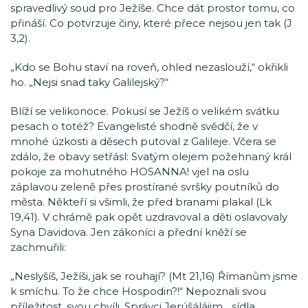
spravedlivý soud pro Ježíše. Chce dát prostor tomu, co
přináší. Co potvrzuje činy, které přece nejsou jen tak (J
3,2).
„Kdo se Bohu staví na roveň, ohled nezaslouží,“ okřikli
ho. „Nejsi snad taky Galilejský?“
Blíží se velikonoce. Pokusí se Ježíš o velikém svátku
pesach o totéž? Evangelisté shodně svědčí, že v
mnohé úzkosti a děsech putoval z Galileje. Včera se
zdálo, že obavy setřásl: Svatým olejem požehnaný král
pokoje za mohutného HOSANNA! vjel na oslu
záplavou zeleně přes prostírané svršky poutníků do
města. Někteří si všimli, že před branami plakal (Lk
19,41). V chrámě pak opět uzdravoval a děti oslavovaly
Syna Davidova. Jen zákoníci a přední kněží se
zachmuřili:
„Neslyšíš, Ježíši, jak se rouhají? (Mt 21,16) Římanům jsme
k smíchu. To že chce Hospodin?!“ Nepoznali svou
příležitost, svou chvíli. Správci Jerúšálájim, „sídla