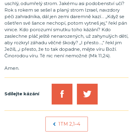
uschlý, odumřelý strom. Jakému asi podobenství učí?
Rok s rokem se sešel a planý strom Izrael, navzdory
péči zahradníka, dál jen zemi daremně kazí… „Když se
ošetřen své šance nechopí, potom vytneš jej,“ řekl pán
vinice. Kdo porozumí smutku toho kázání? Kdo
zaslechne pláč ještě nenarozených, už zahynulých dětí,
aby rozkryl záhadu věčné škody? „I přesto…,“ řekl jim
Ježíš, „i přesto, že to tak dopadne, mějte víru Boží.
Činorodou víru. Té nic není nemožné (Mk 11,24).
Amen.
Sdílejte kázání
1TM 2,1–4