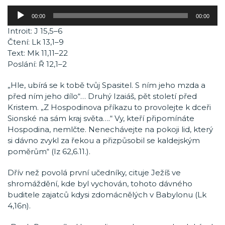
Audio
00:00
00:00
přehrávač
Introit: J 15,5–6
Čtení: Lk 13,1–9
Text: Mk 11,11–22
Poslání: Ř 12,1–2
„Hle, ubírá se k tobě tvůj Spasitel. S ním jeho mzda a
před ním jeho dílo“… Druhý Izaiáš, pět století před
Kristem. „Z Hospodinova příkazu to provolejte k dceři
Sionské na sám kraj světa….“ Vy, kteří připomínáte
Hospodina, nemlčte. Nenechávejte na pokoji lid, který
si dávno zvykl za řekou a přizpůsobil se kaldejským
poměrům“ (Iz 62,6.11.).
Dřív než povolá první učedníky, cituje Ježíš ve
shromáždění, kde byl vychován, tohoto dávného
buditele zajatců kdysi zdomácnělých v Babylonu (Lk
4,16n).