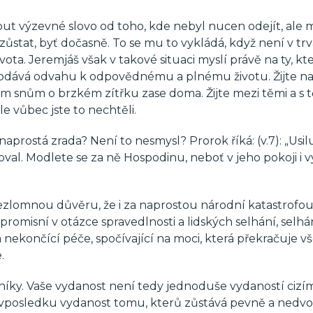
mout výzevné slovo od toho, kde nebyl nucen odejít, ale 
ůstat, byť dočasně. To se mu to vykládá, když není v tr
ta. Jeremjáš však v takové situaci myslí právě na ty, kte
 dodává odvahu k odpovědnému a plnému životu. Žijte n
vým snům o brzkém zítřku zase doma. Žijte mezi těmi a s t
ale vůbec jste to nechtěli.
aprostá zrada? Není to nesmysl? Prorok říká: (v.7): „Usil
val. Modlete se za ně Hospodinu, neboť v jeho pokoji i v
ezlomnou důvěru, že i za naprostou národní katastrofou
romisní v otázce spravedlnosti a lidských selhání, selhá
 nekončící péče, spočívající na moci, která překračuje 
.
vníky. Vaše vydanost není tedy jednoduše vydaností cizím
to vposledku vydanost tomu, kterů zůstává pevně a nedvo