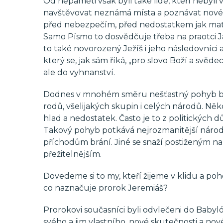
Od nepaměti však byli také lidé, kteří neby
navštěvovat neznámá místa a poznávat nové l
před nebezpečím, před nedostatkem jak mater
Samo Písmo to dosvědčuje třeba na praotci Ják
to také novorozený Ježíš i jeho následovníci 
který se, jak sám říká, „pro slovo Boží a svě
ale do vyhnanství.
Dodnes v mnohém směru nešťastný pohyb běže
rodů, všelijakých skupin i celých národů. Někd
hlad a nedostatek. Často je to z politickýc
Takový pohyb potkává nejrozmanitější národy 
příchodům brání. Jiné se snaží postiženým n
přežitelnějším.
Dovedeme si to my, kteří žijeme v klidu a po
co naznačuje prorok Jeremiáš?
Prorokovi současníci byli odvlečeni do Babyl
svého a jim vlastního, nové skutečnosti a nov