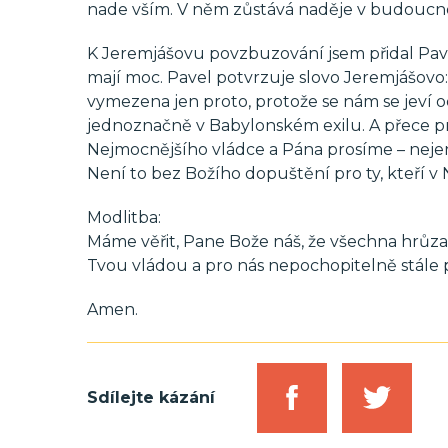
nade vším. V něm zůstává naděje v budoucno
K Jeremjášovu povzbuzování jsem přidal Pavl
mají moc. Pavel potvrzuje slovo Jeremjášovo:
vymezena jen proto, protože se nám se jeví o
jednoznačně v Babylonském exilu. A přece pr
Nejmocnějšího vládce a Pána prosíme – nejen z
Není to bez Božího dopuštění pro ty, kteří v 
Modlitba:
Máme věřit, Pane Bože náš, že všechna hrůza
Tvou vládou a pro nás nepochopitelně stál
Amen.
Sdílejte kázání