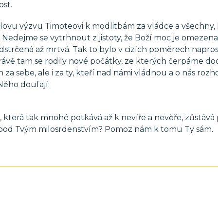
st.
ovu výzvu Timoteovi k modlitbám za vládce a všechny, 
 Nedejme se vytrhnout z jistoty, že Boží moc je omezena 
dstrčená až mrtvá. Tak to bylo v cizích poměrech napro
ávě tam se rodily nové počátky, ze kterých čerpáme do
a sebe, ale i za ty, kteří nad námi vládnou a o nás rozho
Něho doufají.
, která tak mnohé potkává až k nevíře a nevěře, zůstává
e pod Tvým milosrdenstvím? Pomoz nám k tomu Ty sám.