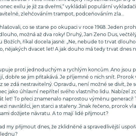
onec exilu je již za dveřmi,“ vykládali populární vykladači
travitelně, zlehčováním trampot, podceňováním zla…
lašovali, co se stane po okupaci v roce 1968. Jeden proh
 dlouho, možná až dva roky! Druhý, Jan Zeno Dus, večtěl
Božích, říkal docela jasně: „Ne, nebude to trvat dlouho,
no, nějakých dvacet let! A jak douho má tedy trvat dnes 
upuje proti jednoduchým a rychlým koncům. Ano jsou p
, dobře se jim přitakává. Je příjemné o nich snít. Prorok
 se zdá nestravitelný. Opravdu, není možné se divit, že 
ec jako úhlavní nepřítel svého vlastního lidu. Nabízel z
sát let! To přeci znamenalo naprostou výměnu generací!
zi navrátilci, jen starci a stařeny. Jinak řečeno, prorok vl
mi dožijete návratu. A to mají lidé přijmout?
 my přijmout dnes, že zklidněné a spravedlivější uspo
hlednu?