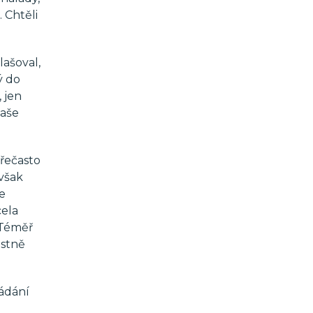
. Chtěli
lašoval,
ý do
 jen
naše
řečasto
 však
se
cela
 Téměř
astně
řádání