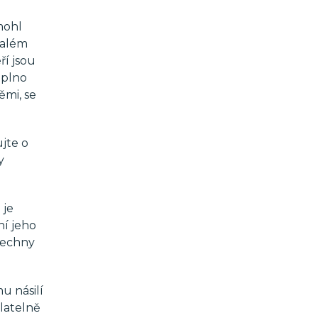
mohl
valém
ří jsou
aplno
ěmi, se
ujte o
y
 je
ní jeho
všechny
u násilí
latelně