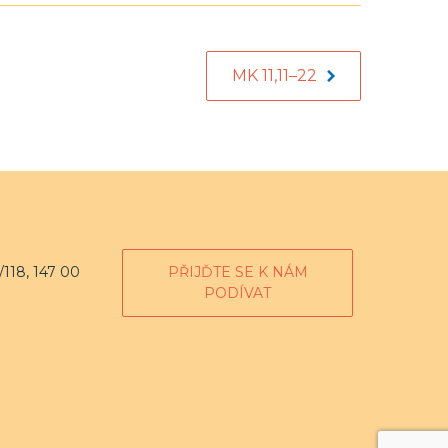
MK 11,11–22
118, 147 00
PŘIJĎTE SE K NÁM
PODÍVAT