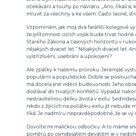
očekávání a touhy po návratu. „Ano, říkali si, k
mluvit za všechny a ke všem. Často lacině, s
Vzpomínám, jak moji dva farářští kolegové vyh
že přítomnost cizích vojsk bude trvat hodně
Starého Zákona a časových horizontů v rukou 
nějakých dvacet let.“ Nějakých dvacet let. A
vystřízlivění, usebrání a upokojení?
Ale zpátky k našemu proroku. Jeremjáš vyst
populární a populistické. Dobře se poslouchají
má docela jiné vidění budoucnosti. Jeho obraz
dostával do trvalých konfliktů. Vypadal nakon
nestravitelnou délku života v exilu: Sedmde
nikdo z žijících na počátku exilu již nebude me
říká: Je nadmíru nepravděpodobné, že se vy sa
Dovolte mi maličkou odbočku: A to máme snad
poměrů po osmdesátém devátém je v nedo