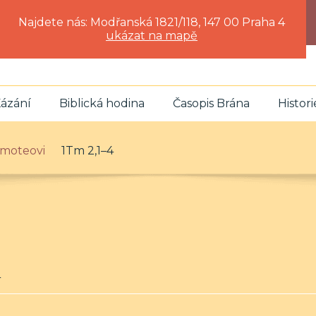
Najdete nás: Modřanská 1821/118, 147 00 Praha 4
ukázat na mapě
ázání
Biblická hodina
Časopis Brána
Histori
 Timoteovi
1Tm 2,1–4
4