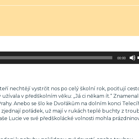
00:00
eří nechtějí vystrčit nos po celý školní rok, pociťují cest
 užívala v předškolním věku: „Já ci někam ít.“ Znamenal
do Prahy. Anebo se šlo ke Dvořákům na dolním konci Telecí
e zjednají pořádek, už mají v rukách teplé buchty z troub
aše Lucie ve své předškolácké volnosti mohla prázdninov