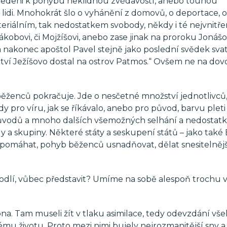
li vedeni k pohybu neklidnou zvědavostí, anebo touhou
idi. Mnohokrát šlo o vyhánění z domovů, o deportace, 
iálním, tak nedostatkem svobody, někdy i té nejvnitřen
obovi, či Mojžíšovi, anebo zase jinak na proroku Jonášovi
a nakonec apoštol Pavel stejně jako poslední svědek svat
dectví Ježíšovo dostal na ostrov Patmos.“ Ovšem ne na do
nců pokračuje. Jde o nesčetné množství jednotlivců, 
y pro víru, jak se říkávalo, anebo pro původ, barvu pleti 
h důvodů a mnoho dalších všemožných selhání a nedostatk
a skupiny. Některé státy a seskupení států – jako také 
apomáhat, pohyb běženců usnadňovat, dělat snesitelněj
hodlí, vůbec představit? Umíme na sobě alespoň trochu vi
óna. Tam museli žít v tlaku asimilace, tedy odevzdání vš
ému životu. Proto mezi nimi bujely nejrozmanitější sny a