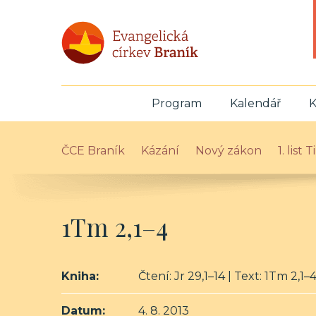
Program
Kalendář
K
ČCE Braník
Kázání
Nový zákon
1. list
1Tm 2,1–4
Kniha:
Čtení: Jr 29,1–14 | Text: 1Tm 2,1–
Datum:
4. 8. 2013