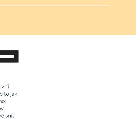
Použitím
šipek
nahoru/dolů
zvýšíte
nebo
ovní
snížíte
o to jak
úroveň
ho:
hlasitosti.
y,
ě snít