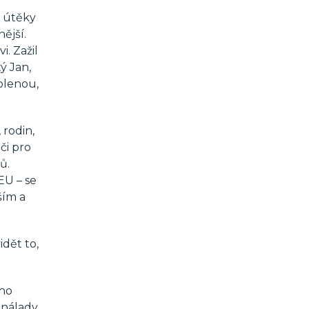
o útěky
ější.
. Zažil
ý Jan,
volenou,
rodin,
či pro
ů.
EU – se
ším a
dět to,
eho
 nálady,