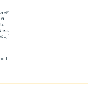
kteří
či
sto
dnes.
dují.
 pod