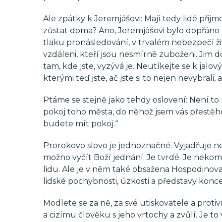
Ale zpátky k Jeremjášovi: Mají tedy lidé přij
zůstat doma? Ano, Jeremjášovi bylo dopřáno z
tlaku pronásledování, v trvalém nebezpečí živo
vzdáleni, kteří jsou nesmírně zuboženi. Jim
tam, kde jste, vyzývá je. Neutíkejte se k jalo
kterými teď jste, ač jste si to nejen nevybrali, 
Ptáme se stejně jako tehdy oslovení: Není to n
pokoj toho města, do něhož jsem vás přestěho
budete mít pokoj.“
Prorokovo slovo je jednoznačné. Vyjadřuje n
možno vyčít Boží jednání. Je tvrdé. Je nekomp
lidu. Ale je v něm také obsažena Hospodinova
lidské pochybnosti, úzkosti a představy konce
Modlete se za ně, za své utiskovatele a proti
a cizímu člověku s jeho vrtochy a zvůlí. Je 