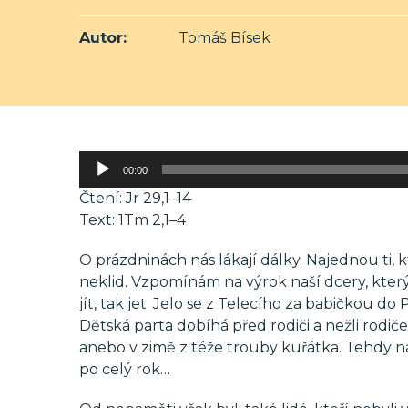
Autor:
Tomáš Bísek
Audio
00:00
přehrávač
Čtení: Jr 29,1–14
Text: 1Tm 2,1–4
O prázdninách nás lákají dálky. Najednou ti, kt
neklid. Vzpomínám na výrok naší dcery, který
jít, tak jet. Jelo se z Telecího za babičkou 
Dětská parta dobíhá před rodiči a nežli rodič
anebo v zimě z téže trouby kuřátka. Tehdy n
po celý rok…