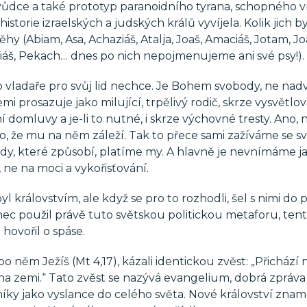
evůdce a také prototyp paranoidního tyrana, schopného vr
istorie izraelských a judských králů vyvíjela. Kolik jich by
y (Abiam, Asa, Achaziáš, Atalja, Joaš, Amaciáš, Jotam, J
hiáš, Pekach… dnes po nich nepojmenujeme ani své psy!).
o vladaře pro svůj lid nechce. Je Bohem svobody, ne nadv
emi prosazuje jako milující, trpělivý rodič, skrze vysvětlov
 domluvy a je-li to nutné, i skrze výchovné tresty. Ano,
roto, že mu na něm záleží. Tak to přece sami zažíváme se s
dy, které způsobí, platíme my. A hlavně je nevnímáme j
 ne na moci a vykořisťování.
yl královstvím, ale když se pro to rozhodli, šel s nimi do 
onec použil právě tuto světskou politickou metaforu, ten
hovořil o spáse.
 po něm Ježíš (Mt 4,17), kázali identickou zvěst: „Přichází
e na zemi.“ Tato zvěst se nazývá evangelium, dobrá zpráva
dníky jako vyslance do celého světa. Nové království znam