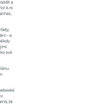
aždit a
lo! A ni
oachaz,
lády,
ání – a
 někdy
vými
ako své
plánu
to
 nebeské
 o
ená, že