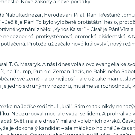
 Amnestie. Nové zákony a nové pořádky.
ládá Nabukadnezar, Herodes ani Pilát. Raní křesťané tom
“ – Ježíš je Pán! To bylo vyloženě protistátní heslo, proto
vné vyznání znělo: „Kyrios Kaisar“ – Císař je Pán! Víra a
 nebezpečná, protisystémová, prorocká, disidentská. A t
 potlačená. Protože už začalo nové království, nový reži
al T. G. Masaryk. A nás i dnes volá slovo evangelia ke sv
Ježíš, ne Trump, Putin či Zeman. Ježíš, ne Babiš nebo Sobo
bčané své země – a co nejlepší – ale už také máme, slov
koli je jedno s druhým v rozporu, musíme se rozhodnout, 
 těžko na Ježíše sedí titul „král“. Sám se tak nikdy nenazýv
líku. Neuzurpoval moc, ale vydal se lidem. A prohrál ve 
abáš. Svět má ale dnes 7 miliard volebních okrsků. Česko
, že je dokonalý kandidát – ale málokdo ho zná! Je čas s 