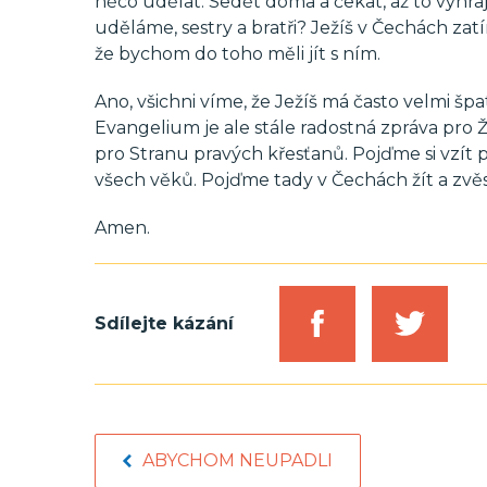
něco udělat. Sedět doma a čekat, až to vyhraj
uděláme, sestry a bratři? Ježíš v Čechách zat
že bychom do toho měli jít s ním.
Ano, všichni víme, že Ježíš má často velmi špa
Evangelium je ale stále radostná zpráva pro Ž
pro Stranu pravých křesťanů. Pojďme si vzít 
všech věků. Pojďme tady v Čechách žít a zvěst
Amen.
Sdílejte kázání
ABYCHOM NEUPADLI