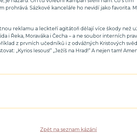
e, je hazard. On tu volební kampaň svěřil nám. Co s tím
ím prohrává. Sázkové kanceláře ho nevidí jako favorita. M
tnou reklamu a leckteří agitátoři dělají více škody než u
ida i Řeka, Moraváka i Čecha – a ne soubor interních prav
příklad z prvních učedníků i z odvážných Kristových svě
ovat: „Kyrios Iesous!“ „Ježíš na Hrad!“ A nejen tam! Amen
Zpět na seznam kázání