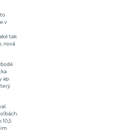
uto
že v
aké tak
m, nová
obodě.
tka.
y ap.
který
al.
volbách.
 10,5
tím