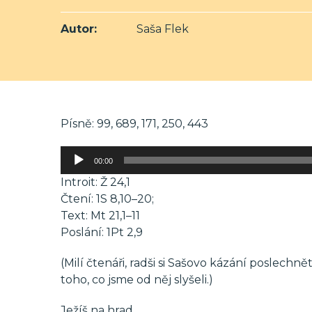
Autor:
Saša Flek
Písně: 99, 689, 171, 250, 443
Audio
00:00
přehrávač
Introit: Ž 24,1
Čtení: 1S 8,10–20;
Text: Mt 21,1–11
Poslání: 1Pt 2,9
(Milí čtenáři, radši si Sašovo kázání poslechně
toho, co jsme od něj slyšeli.)
Ježíš na hrad