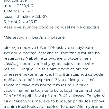
510, 209, 379
Introit: Ž 150,4-6,
1. čtení: L 12,13–21
kázání: J 14,15-19;23b-27
3. čtení: 2 Kor 13,13
Kázání ve zvukové podobě bohužel není k dispozici.
Milé sestry, milí bratři, milí přátelé,
církev je nouzové řešení. Představte si, když vám
zkolabuje počítač. Zasekne se, zamrzne a musíte ho
restartovat. Naběhne znovu, ale protože v něm
zůstávají neopravené chyby, pracuje v nouzovém
režimu. Funguje. Dá se s ním pracovat, ale má
omezené některé funkce. Při příštím zapnutí už bude
počítač zase běžet správně. Život církve je vlastně
životem v takovém nouzovém režimu. V církvi
vzpomínáme na to, jaké to bylo, když na zemi chodil
Pán Ježíš a přibližoval přitom Boží Království. To bylo. V
církvi také vyhlížíme, jaké to bude, až přijde Ježíš znovu
a s ním Boží Království naplno. To bude. Ale my žijeme