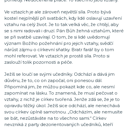
Ve vztazích je ale zároveň největší síla. Proto bývá
kostel nejplnější při svatbách, kdy lidé oslavují uzavření
vztahu na celý život. Je to tak velká věc, že chtějí, aby
se s nimi radovali i druzí. Pán Bůh žehná vztahům, které
se při svatbě uzavírají. O tom, že si lidé uvědomují
význam Božího požehnání pro jejich vztahy, svědčí
nárůst zájmu o církevní sňatky. Bratr farář by o tom
mohl referovat. Ve vztazích je prostě síla. Proto si
zaslouží tolik pozornosti a péče.
Ježíš se loučí se svými učedníky. Odchází a dává jim
důvěru, že to, co on započal, oni ponesou dál.
Připomíná jim, že můžou pokazit kde co, ale nesmí
zapomínat na lásku. To znamená, že musí pečovat o
vztahy, z nichž je církev tvořená. Jenže zdá se, že je to
opravdu těžký úkol. Ježíš sice odchází, ale nenechává
svou církev úplně samotnou. „Odcházím, ale nemusíte
se bát, nezůstáváte na to všechno sami.“ Církev
nevzniká z party dezorientovaných učedníků, kteří