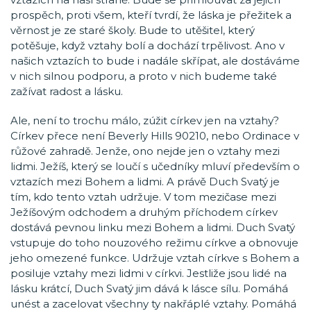
prospěch, proti všem, kteří tvrdí, že láska je přežitek a
věrnost je ze staré školy. Bude to utěšitel, který
potěšuje, když vztahy bolí a dochází trpělivost. Ano v
našich vztazích to bude i nadále skřípat, ale dostáváme
v nich silnou podporu, a proto v nich budeme také
zažívat radost a lásku.
Ale, není to trochu málo, zúžit církev jen na vztahy?
Církev přece není Beverly Hills 90210, nebo Ordinace v
růžové zahradě. Jenže, ono nejde jen o vztahy mezi
lidmi. Ježíš, který se loučí s učedníky mluví především o
vztazích mezi Bohem a lidmi. A právě Duch Svatý je
tím, kdo tento vztah udržuje. V tom mezičase mezi
Ježíšovým odchodem a druhým příchodem církev
dostává pevnou linku mezi Bohem a lidmi. Duch Svatý
vstupuje do toho nouzového režimu církve a obnovuje
jeho omezené funkce. Udržuje vztah církve s Bohem a
posiluje vztahy mezi lidmi v církvi. Jestliže jsou lidé na
lásku krátcí, Duch Svatý jim dává k lásce sílu. Pomáhá
unést a zacelovat všechny ty nakřáplé vztahy. Pomáhá