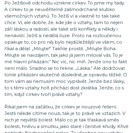
Po Ježíšově odchodu vznikne církev. To jsme my tady.
A církev to je neuvěřitelně zašmodrchané klubko
všemožných vztahů. To Ježíš ví a vlastně to tak také
chce. Ví, ale dobře, že, kde jde o vztahy, tam to nejen
září láskou a radostí, ale také srší konflikty a někdy i
nenávistí. Ježíš si nedělá iluze. Proto na rozloučenou
opakuje to, co pro něj bylo nejdůležitější ve všem, co
říkal a dělal: „Milujte!“ Takhle prostě. „Milujte Boha.
Milujte se navzájem, tak jako já jsem miloval vás. To je
mé hlavní přikázání.“ Nic víc, nic míň. Jenže ono to fakt
není málo. Snadno se to řekne. „Láska.“ Ale dodržovat
tohle přikázání skutečně důsledně, je opravdu těžké. O
tom vám asi nemusím moc vyprávět. Jenže bez lásky,
to s těmi vztahy holt přichází dost zkrátka. Jenže, co s
tím, když církev tvoří právě vztahy?
Říkal jsem na začátku, že církev je nouzové řešení.
Jestli někde cítíme nouzi, tak je to právě ve vztazích. V
nich je největší bolest. Málo co je tak třaskavá směs
bolesti, hněvu a smutku, jako staré i čerstvé křivdy. Křivé
pohledy. Nedoceněná práce. To všechno jsou vztahy.