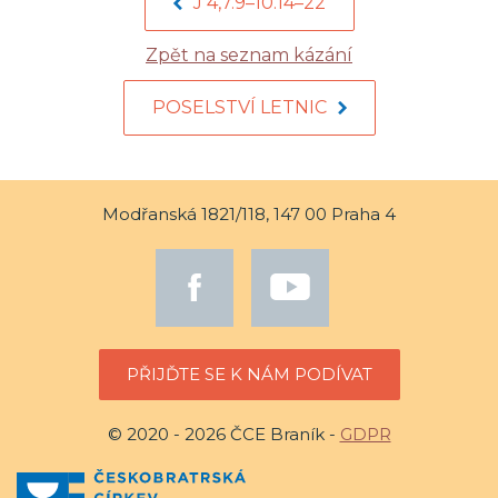
J 4,7.9–10.14–22
Zpět na seznam kázání
POSELSTVÍ LETNIC
Modřanská 1821/118, 147 00 Praha 4
PŘIJĎTE SE K NÁM PODÍVAT
© 2020 - 2026 ČCE Braník -
GDPR