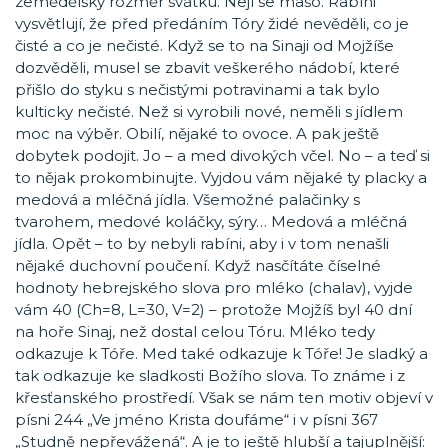
zemědělský rozměr svátku. Nejí se maso. Rabíni
vysvětlují, že před předáním Tóry židé nevěděli, co je
čisté a co je nečisté. Když se to na Sinaji od Mojžíše
dozvěděli, musel se zbavit veškerého nádobí, které
přišlo do styku s nečistými potravinami a tak bylo
kulticky nečisté. Než si vyrobili nové, neměli s jídlem
moc na výběr. Obilí, nějaké to ovoce. A pak ještě
dobytek podojit. Jo – a med divokých včel. No – a teď si
to nějak prokombinujte. Vyjdou vám nějaké ty placky a
medová a mléčná jídla. Všemožné palačinky s
tvarohem, medové koláčky, sýry… Medová a mléčná
jídla. Opět – to by nebyli rabíni, aby i v tom nenašli
nějaké duchovní poučení. Když nasčítáte číselné
hodnoty hebrejského slova pro mléko (chalav), vyjde
vám 40 (Ch=8, L=30, V=2) – protože Mojžíš byl 40 dní
na hoře Sinaj, než dostal celou Tóru. Mléko tedy
odkazuje k Tóře. Med také odkazuje k Tóře! Je sladký a
tak odkazuje ke sladkosti Božího slova. To známe i z
křesťanského prostředí. Však se nám ten motiv objeví v
písni 244 „Ve jméno Krista doufáme“ i v písni 367
„Studně nepřevážená“. A je to ještě hlubší a tajuplnější: