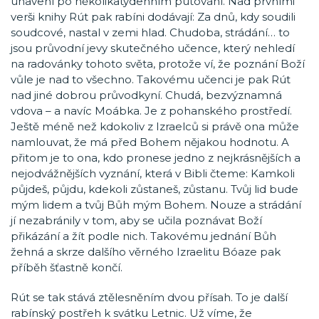
unavení po několikatýdenním putování. Nad prvními
verši knihy Rút pak rabíni dodávají: Za dnů, kdy soudili
soudcové, nastal v zemi hlad. Chudoba, strádání… to
jsou průvodní jevy skutečného učence, který nehledí
na radovánky tohoto světa, protože ví, že poznání Boží
vůle je nad to všechno. Takovému učenci je pak Rút
nad jiné dobrou průvodkyní. Chudá, bezvýznamná
vdova – a navíc Moábka. Je z pohanského prostředí.
Ještě méně než kdokoliv z Izraelců si právě ona může
namlouvat, že má před Bohem nějakou hodnotu. A
přitom je to ona, kdo pronese jedno z nejkrásnějších a
nejodvážnějších vyznání, která v Bibli čteme: Kamkoli
půjdeš, půjdu, kdekoli zůstaneš, zůstanu. Tvůj lid bude
mým lidem a tvůj Bůh mým Bohem. Nouze a strádání
jí nezabránily v tom, aby se učila poznávat Boží
přikázání a žít podle nich. Takovému jednání Bůh
žehná a skrze dalšího věrného Izraelitu Bóaze pak
příběh šťastně končí.
Rút se tak stává ztělesněním dvou přísah. To je další
rabínský postřeh k svátku Letnic. Už víme, že