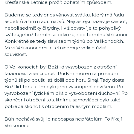
křesťanské Letnice prožít bohatším způsobem.
Budeme se tedy dnes věnovat svátku, který má řadu
aspektů a tím i řadu názvů. Nejčastější název je šavuot,
neboli sedmičky či týdny. I v židovství je to pohyblivý
svátek, jehož termín se odvozuje od termínu Velikonoc.
Konkrétně se tedy slaví sedm týdnů po Velikonocích.
Mezi Velikonocemi a Letnicemi je velice úzká
souvislost.
O Velikonocích byl Boží lid vysvobozen z otročení
faraonovi. Izraelci prošli Rudým mořem a po sedm
týdnů šli po poušti, až došli pod horu Sinaj. Tady dostal
Boží lid Tóru a tím bylo jeho vykoupení dovršeno. Po
vysvobození fyzickém přišlo vysvobození duchovní. Po
skončení otročení totalitnímu samovládci bylo také
potřeba skončit s otročením falešným modlám.
Bůh nechává svůj lid napospas nepřátelům. To říkají
Velikonoce.