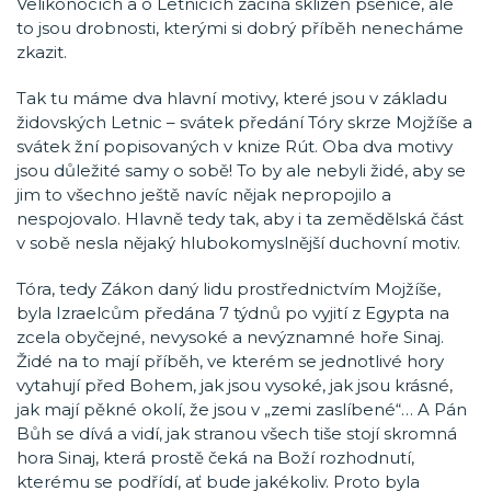
Velikonocích a o Letnicích začíná sklizeň pšenice, ale
to jsou drobnosti, kterými si dobrý příběh nenecháme
zkazit.
Tak tu máme dva hlavní motivy, které jsou v základu
židovských Letnic – svátek předání Tóry skrze Mojžíše a
svátek žní popisovaných v knize Rút. Oba dva motivy
jsou důležité samy o sobě! To by ale nebyli židé, aby se
jim to všechno ještě navíc nějak nepropojilo a
nespojovalo. Hlavně tedy tak, aby i ta zemědělská část
v sobě nesla nějaký hlubokomyslnější duchovní motiv.
Tóra, tedy Zákon daný lidu prostřednictvím Mojžíše,
byla Izraelcům předána 7 týdnů po vyjití z Egypta na
zcela obyčejné, nevysoké a nevýznamné hoře Sinaj.
Židé na to mají příběh, ve kterém se jednotlivé hory
vytahují před Bohem, jak jsou vysoké, jak jsou krásné,
jak mají pěkné okolí, že jsou v „zemi zaslíbené“… A Pán
Bůh se dívá a vidí, jak stranou všech tiše stojí skromná
hora Sinaj, která prostě čeká na Boží rozhodnutí,
kterému se podřídí, ať bude jakékoliv. Proto byla