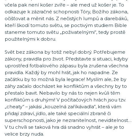
včela pak není košer zvíře – ale med už košer je. To
odkazuje k zázračné schopnosti Tóry, Božího zákona,
očišťovat a měnit nás. Z nečistých lumpů a darebáků,
kteří škodí tomuto světu, se poctivým studiem Bible
staneme tomuto světu „poživatelnými“, tedy prostě
použitelnými k dobru.
Svět bez zákona by totiž nebyl dobrý. Potřebujeme
zákony, pravidla pro život. Představte si situaci, kdyby
uprostřed fotbalového zápasu byla zrušena všechna
pravidla. Každý by mohl hrát, jak ho napadne. Ze
začátku by to možná byla legrace! Myslím ale, že by
záhy začalo docházet ke konfliktům a všechny by to
přestalo bavit. Nebavilo by nás to nejen kvůli těm
konfliktům s druhými! V počítačových hrách jsou tzv.
„cheaty“ – jakási „kouzelná zaříkávadla“, která vám
přidají zdraví, jídlo, ale také speciální zbraně či
superschopnosti, jako je nezranitelnost, neviditelnost…
V tu chvíli se taková hra dá snadno vyhrát – ale je to
velice brzy nuda.