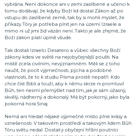
vybrána. Není dokonce ani v zemi zaslíbené a učenci k
tomu dodávají, že kdyby Boží lid dostal Zákon až po
vstupu do zaslíbené země, tak by si mohli myslet, že
příkazy Tóry je potřeba plnit jen na území Izraele a
mimo ni už jimi žid vázán není. Takto je ale zřejmé, že
Boží zákon platí úplně všude.
Tak dostali Izraelci Desatero a vůbec všechny Boží
zákony kdesi ve světě na nejobyčejnější poušti. Na
místě zcela civilním, nevýznamném. Měli se z toho
naučit, že pocit výjimečnosti, pýcha a podobné
vlastnosti, že to k studiu Písma prostě nepatří. Kdo
chce číst Bibli a touží, aby k němu skrze ni promluvil
Bůh, ten nesmí přemýšlet nad tím, jak je sám úžasný,
skvělý, nádherný a dokonalý. Má být pokorný, jako byla
pokorná hora Sinaj.
Nemá ani hledat nějaké výjimečné místo plné krásy a
vznešenosti. V takovém prostředí a takovým lidem Bůh
Tóru světu nedal. Dostali ji obyčejní hříšní poutníci