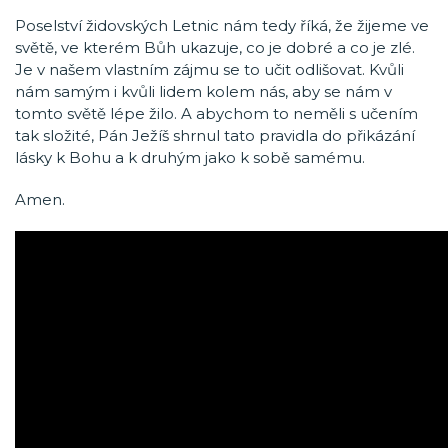
Poselství židovských Letnic nám tedy říká, že žijeme ve
světě, ve kterém Bůh ukazuje, co je dobré a co je zlé.
Je v našem vlastním zájmu se to učit odlišovat. Kvůli
nám samým i kvůli lidem kolem nás, aby se nám v
tomto světě lépe žilo. A abychom to neměli s učením
tak složité, Pán Ježíš shrnul tato pravidla do přikázání
lásky k Bohu a k druhým jako k sobě samému.
Amen.