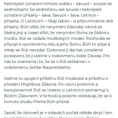
hebrejské označení tohoto svátku – šavuot – souvisí se
sedmičkami. Se sedmičkou ale souvisí i hebrejské
označení přísahy – šava. Šavuot – šava. Letnice –
přísaha. O Letnicích – říkají rabíni – si připomínáme dvě
přísahy: Bůh slíbil, že nevymění židovský národ za
žádný jiný a Izrael slíbil, že nevymění Boha za žádnou
modlu. Rút se vzdala moábských model. Rozhodla se
připojit k vyvolenému lidu a jeho Bohu. Bůh to přijal a
nikdy se Rút nevzdal. Dokonce jí dal tak vznešené
postavení, že ji vidíme v rodokmenu krále Davida. Pro
nás to znamená i to, že se s Rút setkáme i v
rodokmenu Ježíše Nazaretského.
Vidíme to spojení příběhu Rút moábské a příběhu o
předání Mojžíšova Zákona: Po vzoru pokorné a
bezvýznamné Rút se Izraelci o Letnicích seznamují s
Božím Zákonem. V tichosti a pokoře očekávají, že se k
tomuto studiu Písma Bůh přizná.
Jasně, že zároveň je v oslavách pořád někde skryt i ten