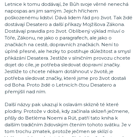
Letnice k tomu dodávají, že Bůh svoje věrné nenechá
napospas ani jim samým. Jejich hříchem
poškozenému lidství. Dává lidem řád pro život. Tak židé
dostávají Desatero a další příkazy Mojžíšova Zákona.
Dostávají pravidla pro život. Oblíbený výklad mluví o
Tóře, Zákonu, ne jako o paragrafech, ale jako o
značkách na cestě, dopravních značkách. Není to
úplně přesné, ale hezky to postihuje důležitost a smysl
přikázání Desatera. Jestliže v silničním provozu chcete
dojet do cíle, je potřeba sledovat dopravní značky.
Jestliže to chcete někam dotáhnout v životě, je
potřeba sledovat značky, které jsme pro život dostali
od Boha. Proto židé o Letnicích čtou Desatero a
přemýšlí nad ním.
Další názvy pak ukazují k oslavám sklizně té které
plodiny. Protože v době, kdy začínala sklizeň ječmene,
přišly do Betléma Noemi a Rút, patří tato kniha k
dalším tradičním židovským čtením tohoto svátku. Je v
tom trochu zmatek, protože ječmen se sklízí o