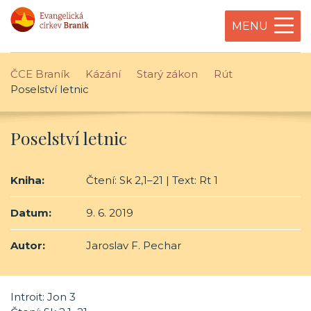
MENU
ČCE Braník
Kázání
Starý zákon
Rút
Poselství letnic
Poselství letnic
Kniha:
Čtení: Sk 2,1–21 | Text: Rt 1
Datum:
9. 6. 2019
Autor:
Jaroslav F. Pechar
Introit: Jon 3