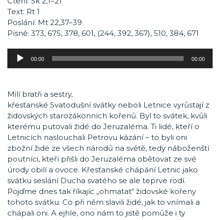
Čtení: Sk 2,1–21
Text: Rt 1
Poslání: Mt 22,37–39
Písně: 373, 675, 378, 601, (244, 392, 367), 510, 384, 671
Audio
00:00
00:00
přehrávač
Milí bratři a sestry,
křesťanské Svatodušní svátky neboli Letnice vyrůstají z
židovských starozákonních kořenů. Byl to svátek, kvůli
kterému putovali židé do Jeruzaléma. Ti lidé, kteří o
Letnicích naslouchali Petrovu kázání – to byli oni
zbožní židé ze všech národů na světě, tedy náboženští
poutníci, kteří přišli do Jeruzaléma obětovat ze své
úrody obilí a ovoce. Křesťanské chápání Letnic jako
svátku seslání Ducha svatého se ale teprve rodí.
Pojďme dnes tak říkajíc „ohmatat“ židovské kořeny
tohoto svátku. Co při něm slavili židé, jak to vnímali a
chápali oni. A ejhle, ono nám to jistě pomůže i ty