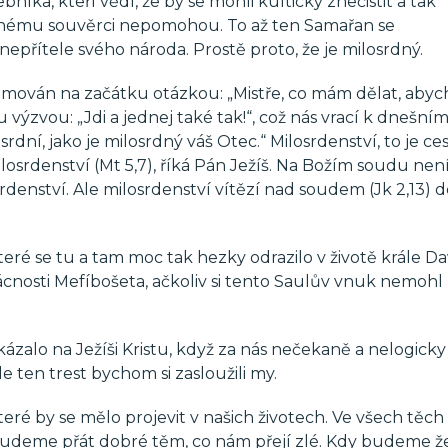
íka, kteří vědí, že by se mohli kulticky znečistit a tak
enému souvěrci nepomohou. To až ten Samařan se
přítele svého národa. Prostě proto, že je milosrdný.
ámován na začátku otázkou: „Mistře, co mám dělat, abyc
 výzvou: „Jdi a jednej také tak!“, což nás vrací k dnešní
dní, jako je milosrdný váš Otec.“ Milosrdenství, to je ce
osrdenství (Mt 5,7), říká Pán Ježíš. Na Božím soudu nen
rdenství. Ale milosrdenství vítězí nad soudem (Jk 2,13) 
ré se tu a tam moc tak hezky odrazilo v životě krále Da
cnosti Mefíbošeta, ačkoliv si tento Saulův vnuk nemohl
ázalo na Ježíši Kristu, když za nás nečekaně a nelogicky
le ten trest bychom si zasloužili my.
ré by se mělo projevit v našich životech. Ve všech těch
budeme přát dobré těm, co nám přejí zlé. Kdy budeme ž