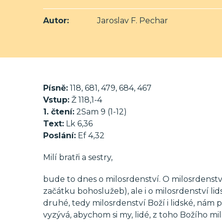
Autor:
Jaroslav F. Pechar
Písně:
118, 681, 479, 684, 467
Vstup:
Ž 118,1-4
1. čtení:
2Sam 9 (1-12)
Text:
Lk 6,36
Poslání:
Ef 4,32
Milí bratři a sestry,
bude to dnes o milosrdenství. O milosrdenství
začátku bohoslužeb), ale i o milosrdenství li
druhé, tedy milosrdenství Boží i lidské, nám
vyzývá, abychom si my, lidé, z toho Božího mil