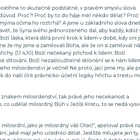
postihne to skutečně podstatné, v pravém smyslu slova
 důvod. Proč?! Proč by to do háje měl někdo dělat? Proč
mýma očima ho roztrhá? A jsme u základního slova dne
svět, že Syna svého jednorozeného dal, aby každý, kdož v
Boží láska, která dělá první krok k lidem v době, kdy oni 
ne že my jsme si zamilovali Boha, ale že on si zamiloval ná
říchy. (1J 4,10) Boží nečekaný příchod k lidem. Boží
é slitování, Boží nezasloužitelné sklonění se k nám lide
eho milosrdenství je věčné! Ne proto, jací jsme my, ale 
ak do naší čiré právnicko-účetní logiky hříchu a trestu 
znakem milosrdenství, tak právě jeho nečekanost a
 co udělal milosrdný Bůh v Ježíši Kristu, to se nedá vysvě
ilosrdní, jako je milosrdný váš Otec!“, apeloval právě n
 jaké mají jeho učedníci dělat. Jestliže milujete jen ty,