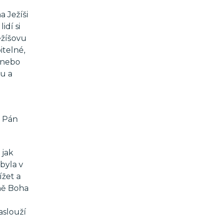
 Ježíši
idí si
ežíšovu
itelné,
u nebo
ou a
l Pán
 jak
 byla v
ížet a
aně Boha
aslouží