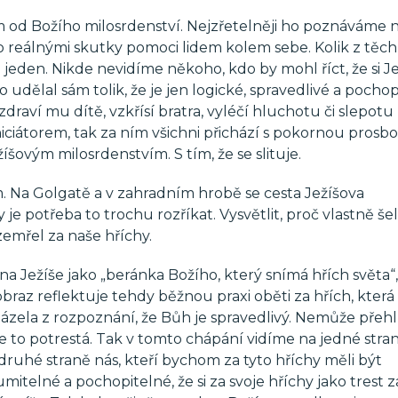
od Božího milosrdenství. Nejzřetelněji ho poznáváme na
 reálnými skutky pomoci lidem kolem sebe. Kolik z těch l
jeden. Nikde nevidíme někoho, kdo by mohl říct, že si J
udělal sám tolik, že je jen logické, spravedlivé a pochop
draví mu dítě, vzkřísí bratra, vyléčí hluchotu či slepot
ciátorem, tak za ním všichni přichází s pokornou prosb
šovým milosrdenstvím. S tím, že se slituje.
. Na Golgatě a v zahradním hrobě se cesta Ježíšova
 je potřeba to trochu rozříkat. Vysvětlit, proč vlastně še
zemřel za naše hříchy.
a Ježíše jako „beránka Božího, který snímá hřích světa“,
 obraz reflektuje tehdy běžnou praxi oběti za hřích, která
zela z rozpoznání, že Bůh je spravedlivý. Nemůže přehl
 že to potrestá. Tak v tomto chápání vidíme na jedné str
druhé straně nás, kteří bychom za tyto hříchy měli být
umitelné a pochopitelné, že si za svoje hříchy jako trest z