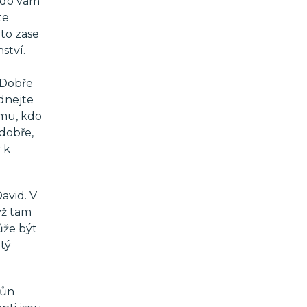
 kdo vám
te
 to zase
ství.
! Dobře
ednejte
ému, kdo
 dobře,
 k
avid. V
yž tam
může být
tý
růn