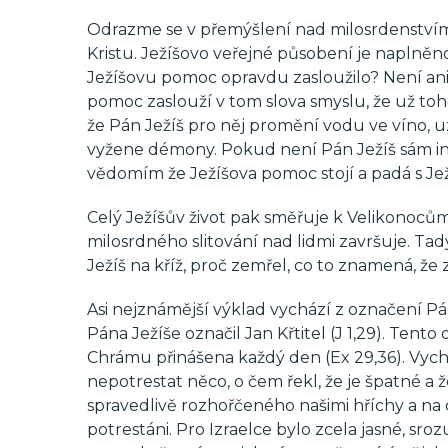
Odrazme se v přemýšlení nad milosrdenstvím 
Kristu. Ježíšovo veřejné působení je naplněno
Ježíšovu pomoc opravdu zasloužilo? Není ani 
pomoc zaslouží v tom slova smyslu, že už toho 
že Pán Ježíš pro něj promění vodu ve víno, uz
vyžene démony. Pokud není Pán Ježíš sám ini
vědomím že Ježíšova pomoc stojí a padá s Ježí
Celý Ježíšův život pak směřuje k Velikonocům
milosrdného slitování nad lidmi završuje. Tady
Ježíš na kříž, proč zemřel, co to znamená, že 
Asi nejznámější výklad vychází z označení Pán
Pána Ježíše označil Jan Křtitel (J 1,29). Tento
Chrámu přinášena každý den (Ex 29,36). Vychá
nepotrestat něco, o čem řekl, že je špatné a
spravedlivě rozhořčeného našimi hříchy a na 
potrestáni. Pro Izraelce bylo zcela jasné, sroz