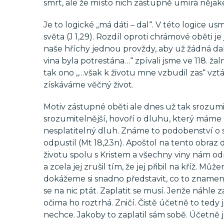
smrt, ale že místo nich zástupně umírá nějaké
Je to logické „má dáti – dal“. V této logice us
světa (J 1,29). Rozdíl oproti chrámové oběti j
naše hříchy jednou provždy, aby už žádná dal
vina byla potrestána…“ zpívali jsme ve 118. 
tak ono „…však k životu mne vzbudil zas“ vzt
získáváme věčný život.
Motiv zástupné oběti ale dnes už tak srozum
srozumitelnější, hovoří o dluhu, který mám
nesplatitelný dluh. Známe to podobenství o sl
odpustil (Mt 18,23n). Apoštol na tento obraz 
životu spolu s Kristem a všechny viny nám odp
a zcela jej zrušil tím, že jej přibil na kříž. M
dokážeme si snadno představit, co to znamen
se na nic ptát. Zaplatit se musí. Jenže náhle 
očima ho roztrhá. Zničí. Čistě účetně to tedy je
nechce. Jakoby to zaplatil sám sobě. Účetně j