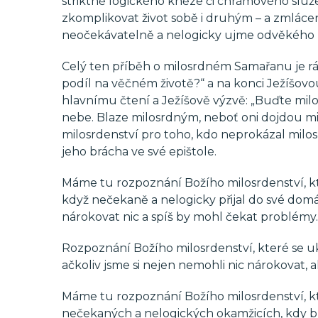
striktně logického kněze či chrámového služebn
zkomplikovat život sobě i druhým – a zmlác
neočekávatelně a nelogicky ujme odvěkého ne
Celý ten příběh o milosrdném Samařanu je r
podíl na věčném životě?“ a na konci Ježíšovou
hlavnímu čtení a Ježíšově výzvě: „Buďte milosr
nebe. Blaze milosrdným, neboť oni dojdou mil
milosrdenství pro toho, kdo neprokázal milos
jeho brácha ve své epištole.
Máme tu rozpoznání Božího milosrdenství, kte
když nečekaně a nelogicky přijal do své domá
nárokovat nic a spíš by mohl čekat problémy.
Rozpoznání Božího milosrdenství, které se uk
ačkoliv jsme si nejen nemohli nic nárokovat, a
Máme tu rozpoznání Božího milosrdenství, kte
nečekaných a nelogických okamžicích, kdy 