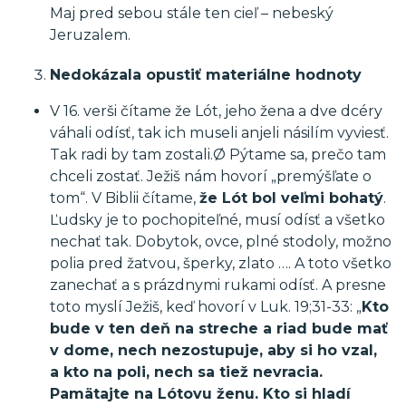
Maj pred sebou stále ten cieľ – nebeský
Jeruzalem.
Nedokázala opustiť materiálne hodnoty
V 16. verši čítame že Lót, jeho žena a dve dcéry
váhali odísť, tak ich museli anjeli násilím vyviesť.
Tak radi by tam zostali.Ø Pýtame sa, prečo tam
chceli zostať. Ježiš nám hovorí „premýšľate o
tom“. V Biblii čítame,
že Lót bol veľmi bohatý
.
Ľudsky je to pochopiteľné, musí odísť a všetko
nechať tak. Dobytok, ovce, plné stodoly, možno
polia pred žatvou, šperky, zlato …. A toto všetko
zanechať a s prázdnymi rukami odísť. A presne
toto myslí Ježiš, keď hovorí v Luk. 19;31-33: „
Kto
bude v ten deň na streche a riad bude mať
v dome, nech nezostupuje, aby si ho vzal,
a kto na poli, nech sa tiež nevracia.
Pamätajte na Lótovu ženu. Kto si hladí