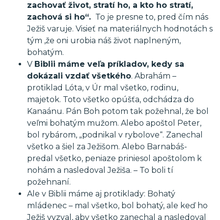
zachovať život, stratí ho, a kto ho stratí,
zachová si ho“.
To je presne to, pred čím nás
Ježiš varuje. Visieť na materiálnych hodnotách s
tým ,že oni urobia náš život naplneným,
bohatým.
V
Biblii máme veľa príkladov, kedy sa
dokázali vzdať všetkého
. Abrahám –
protiklad Lóta, v Úr mal všetko, rodinu,
majetok. Toto všetko opúšťa, odchádza do
Kanaánu. Pán Boh potom tak požehnal, že bol
veľmi bohatým mužom. Alebo apoštol Peter,
bol rybárom, „podnikal v rybolove“. Zanechal
všetko a šiel za Ježišom. Alebo Barnabáš-
predal všetko, peniaze priniesol apoštolom k
nohám a nasledoval Ježiša. – To boli tí
požehnaní.
Ale v Biblii máme aj protiklady: Bohatý
mládenec – mal všetko, bol bohatý, ale keď ho
Ježiš vyzval, aby všetko zanechal a nasledoval