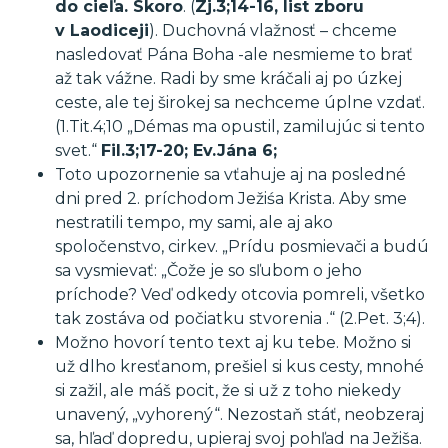
do cieľa. Skoro
. (
Zj.3;14-16, list zboru
v Laodiceji
). Duchovná vlažnosť – chceme
nasledovať Pána Boha -ale nesmieme to brať
až tak vážne. Radi by sme kráčali aj po úzkej
ceste, ale tej širokej sa nechceme úplne vzdať.
(1.Tit.4;10 „Démas ma opustil, zamilujúc si tento
svet.“
Fil.3;17-20; Ev.Jána 6;
Toto upozornenie sa vťahuje aj na posledné
dni pred 2. príchodom Ježiśa Krista. Aby sme
nestratili tempo, my sami, ale aj ako
spoločenstvo, cirkev. „Prídu posmievači a budú
sa vysmievať: „Čože je so sľubom o jeho
príchode? Veď odkedy otcovia pomreli, všetko
tak zostáva od počiatku stvorenia .“ (2.Pet. 3;4).
Možno hovorí tento text aj ku tebe. Možno si
už dlho kresťanom, prešiel si kus cesty, mnohé
si zažil, ale máš pocit, že si už z toho niekedy
unavený, „vyhorený“. Nezostaň stáť, neobzeraj
sa, hľaď dopredu, upieraj svoj pohľad na Ježiša.