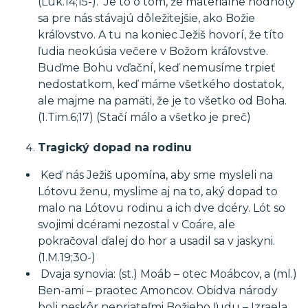
(Luk.14;15-). Je to o tom, že materiálne hodnoty
sa pre nás stávajú dôležitejšie, ako Božie
kráľovstvo. A tu na koniec Ježiš hovorí, že títo
ľudia neokúsia večere v Božom kráľovstve.
Buďme Bohu vďační, keď nemusíme trpieť
nedostatkom, keď máme všetkého dostatok,
ale majme na pamäti, že je to všetko od Boha.
(1.Tim.6;17) (Stačí málo a všetko je preč)
Tragický dopad na rodinu
Keď nás Ježiš upomína, aby sme mysleli na
Lótovu ženu, myslime aj na to, aký dopad to
malo na Lótovu rodinu a ich dve dcéry. Lót so
svojimi dcérami nezostal v Coáre, ale
pokračoval ďalej do hor a usadil sa v jaskyni.
(1.M.19;30-)
Dvaja synovia: (st.) Moáb – otec Moábcov, a (ml.)
Ben-ami – praotec Amoncov. Obidva národy
boli neskôr nepriateľmi Božieho ľudu – Izraela.