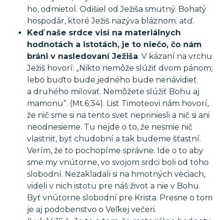
ho, odmietol. Odišiel od Ježiša smutný. Bohatý
hospodár, ktoré Ježiš nazýva bláznom. atď.
Keď naše srdce visí na materiálnych
hodnotách a istotách, je to niečo, čo nám
bráni v nasledovaní Ježiša
. V kázaní na vrchu
Ježiš hovorí: „Nikto nemôže slúžiť dvom pánom;
lebo buďto bude jedného bude nenávidieť
a druhého milovať. Nemôžete slúžiť Bohu aj
mamonu“. (Mt.6;34). List Timoteovi nám hovorí,
že nič sme si na tento svet nepriniesli a nič si ani
neodnesieme. Tu nejde o to, že nesmie nič
vlastniť, byť chudobní a tak budeme šťastní.
Verím, že to pochopíme správne. Ide o to aby
sme my vnútorne, vo svojom srdci boli od toho
slobodní. Nezakladali si na hmotných veciach,
videli v nich istotu pre náš život a nie v Bohu.
Byť vnútorne slobodní pre Krista. Presne o tom
je aj podobenstvo o Veľkej večeri.