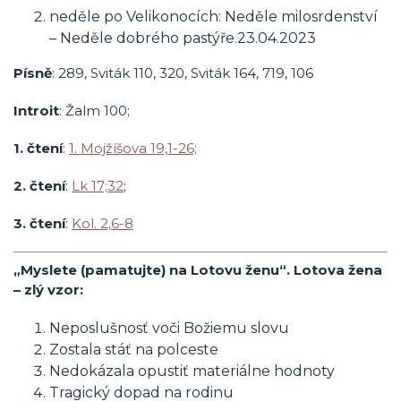
neděle po Velikonocích: Neděle milosrdenství
– Neděle dobrého pastýře.23.04.2023
Písně
: 289, Sviták 110, 320, Sviták 164, 719, 106
Introit
: Žalm 100;
1.
čtení
:
1. Mojžíšova 19,1-26;
2.
čtení
:
Lk 17;32
;
3.
čtení
:
Kol. 2,6-8
„Myslete (pamatujte) na Lotovu ženu“.
Lotova žena
– zlý vzor:
Neposlušnosť voči Božiemu slovu
Zostala stáť na polceste
Nedokázala opustiť materiálne hodnoty
Tragický dopad na rodinu