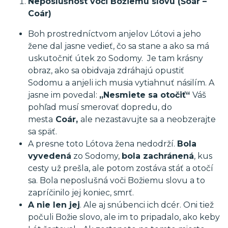
Neposlušnost voči Božiemu slovu
(Šoár –
Coár)
Boh prostredníctvom anjelov Lótovi a jeho
žene dal jasne vedieť, čo sa stane a ako sa má
uskutočniť útek zo Sodomy. Je tam krásny
obraz, ako sa obidvaja zdráhajú opustiť
Sodomu a anjeli ich musia vytiahnuť násilím. A
jasne im povedal:
„Nesmiete sa otočiť“
Váš
pohľad musí smerovať dopredu, do
mesta
Coár,
ale nezastavujte sa a neobzerajte
sa späť.
A presne toto Lótova žena nedodrží.
Bola
vyvedená
zo Sodomy,
bola zachránená
, kus
cesty už prešla, ale potom zostáva stáť a otočí
sa. Bola neposlušná voči Božiemu slovu a to
zapríčinilo jej koniec, smrť.
A nie len jej
. Ale aj snúbenci ich dcér. Oni tiež
počuli Božie slovo, ale im to pripadalo, ako keby