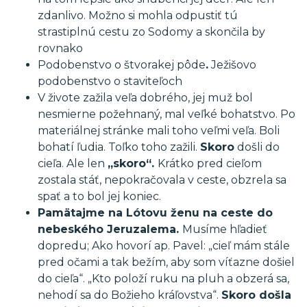
zdanlivo. Možno si mohla odpustiť tú
strastiplnú cestu zo Sodomy a skončila by
rovnako
Podobenstvo o štvorakej pôde
.
Ježišovo
podobenstvo o staviteľoch
V živote zažila veľa dobrého, jej muž bol
nesmierne požehnaný, mal veľké bohatstvo. Po
materiálnej stránke mali toho veľmi veľa. Boli
bohatí ľudia. Toľko toho zažili.
Skoro
došli do
cieľa. Ale len
„skoro“.
Krátko pred cieľom
zostala stáť, nepokračovala v ceste, obzrela sa
spať a to bol jej koniec.
Pamätajme na Lótovu ženu na ceste do
nebeského Jeruzalema.
Musíme hľadieť
dopredu; Ako hovorí ap. Pavel: „cieľ mám stále
pred očami a tak bežím, aby som víťazne došiel
do cieľa“. „Kto položí ruku na pluh a obzerá sa,
nehodí sa do Božieho kráľovstva“.
Skoro došla