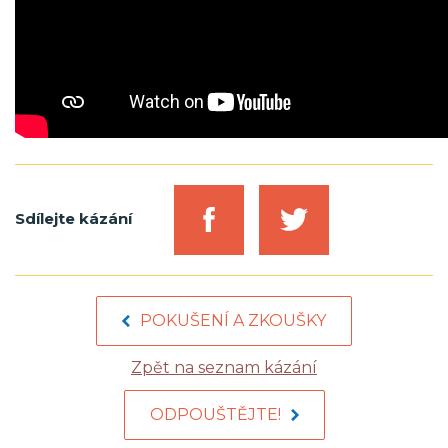
Sdílejte kázání
POKUŠENÍ A ZKOUŠKY
Zpět na seznam kázání
ODPOUŠTĚJTE!