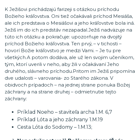
K Ježišovi prichádzajú farizeji s otázkou príchodu
Božieho kráľovstva. Oni tiež očakávali príchod Mesiáša,
ale ich predstava o Mesiášovi a jeho kráľovstve bola iná.
Ježiš im do ich predstáv nezapadal.Ježiš nadväzuje na
túto ich otázku a pokračuje: upozorňuje na dvojitý
príchod Božieho kráľovstva. Ten prvý, – v tichosti –
hovorí Božie kráľovstvo je medzi Vami. – Je tu pre
všetkých.A potom dodáva, ale už len svojim učeníkom,
tým, ktorí uverili v neho, aby žili v očakávaní Jeho
druhého, slávneho príchodu.Pritom im Ježiš pripomína
dve udalosti – varovania- zo Starého zákona. V
obidvoch prípadoch – na jednej strane ponuka Božej
záchrany a na strane druhej – odmietnutie tejto
záchrany:
Príklad Noeho – staviteľa archa 1.M. 6,7
Príklad Lóta a jeho záchrany 1.M.19
Cesta Lóta do Sodomy – 1.M.13;