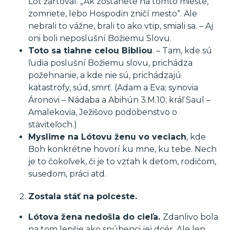
Lót žartoval. „Ak zostanete na tomto mieste,
zomriete, lebo Hospodin zničí mesto“. Ale
nebrali to vážne, brali to ako vtip, smiali sa. – Aj
oni boli neposlušní Božiemu Slovu.
Toto sa tiahne celou Bibliou
. – Tam, kde sú
ľudia poslušní Božiemu slovu, prichádza
požehnanie, a kde nie sú, prichádzajú
katastrofy, súd, smrť. (Adam a Eva; synovia
Áronovi – Nádaba a Abihún 3.M.10; kráľ Saul –
Amalekovia, Ježišovo podobenstvo o
staviteľoch.)
Myslime na Lótovu ženu vo veciach
, kde
Boh konkrétne hovorí ku mne, ku tebe. Nech
je to čokoľvek, či je to vzťah k deťom, rodičom,
susedom, práci atd.
Zostala stáť na polceste.
Lótova žena nedošla do cieľa.
Zdanlivo bola
na tom lepšie ako snúbenci jej dcér. Ale len