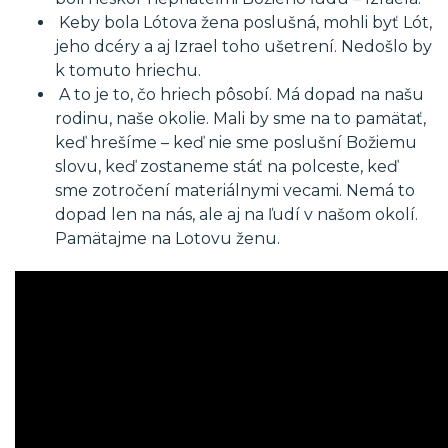
Keby bola Lótova žena poslušná, mohli byť Lót,
jeho dcéry a aj Izrael toho ušetrení. Nedošlo by
k tomuto hriechu.
A to je to, čo hriech pôsobí. Má dopad na našu
rodinu, naše okolie. Mali by sme na to pamätať,
keď hrešíme – keď nie sme poslušní Božiemu
slovu, keď zostaneme stáť na polceste, keď
sme zotročení materiálnymi vecami. Nemá to
dopad len na nás, ale aj na ľudí v našom okolí.
Pamätajme na Lotovu ženu.