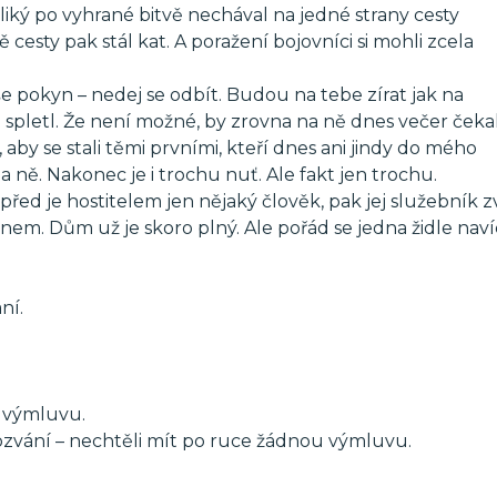
 Veliký po vyhrané bitvě nechával na jedné strany cesty
 cesty pak stál kat. A poražení bojovníci si mohli zcela
še pokyn – nedej se odbít. Budou na tebe zírat jak na
ým spletl. Že není možné, by zrovna na ně dnes večer čeka
, aby se stali těmi prvními, kteří dnes ani jindy do mého
 ně. Nakonec je i trochu nuť. Ale fakt jen trochu.
ed je hostitelem jen nějaký člověk, pak jej služebník z
em. Dům už je skoro plný. Ale pořád se jedna židle naví
ní.
 výmluvu.
ozvání – nechtěli mít po ruce žádnou výmluvu.