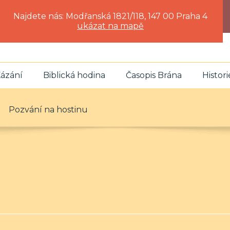
Najdete nás: Modřanská 1821/118, 147 00 Praha 4
ukázat na mapě
ázání
Biblická hodina
Časopis Brána
Histori
Pozvání na hostinu