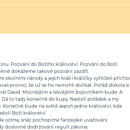
nu. Pozvání do Božího království. Pozvání do Boží
k pěkně dokážeme takové pozvání zazdít.
mi okolními národy a jejich králi i králíčky vyhlíželi přícho
ovali proroci, že už se ho nemohli dočkat. Pořád dokola si
 král David. Mocnějším a lstivějším bojovníkem bude. A
. Dá to tady konečně do kupy. Nastolí pořádek a my
Konečně bude na světě aspoň jedno království, kde
tolí Boží království.
 očima, snáz pochopíme farizejské uvažování.
kdy doslovné dodržování regulí zákona.