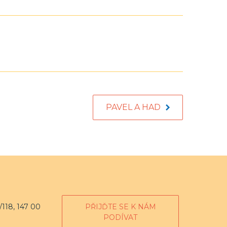
PAVEL A HAD
118, 147 00
PŘIJĎTE SE K NÁM
PODÍVAT