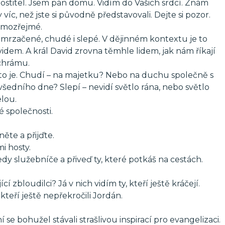
hostitel. Jsem pán domu. Vidím do Vašich srdcí. Znám
víc, než jste si původně představovali. Dejte si pozor.
samozřejmé.
zmrzačené, chudé i slepé. V dějinném kontextu je to
videm. A král David zrovna těmhle lidem, jak nám říkají
 chrámu.
í to je. Chudí – na majetku? Nebo na duchu společně s
šedního dne? Slepí – nevidí světlo rána, nebo světlo
elou.
é společnosti.
něte a přijďte.
i hosty.
edy služebníče a přiveď ty, které potkáš na cestách.
cí zbloudilci? Já v nich vidím ty, kteří ještě kráčejí.
, kteří ještě nepřekročili Jordán.
 se bohužel stávali strašlivou inspirací pro evangelizaci.