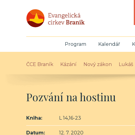
Program
Kalendář
K
ČCE Braník
Kázání
Nový zákon
Lukáš
Pozvání na hostinu
Kniha:
L 14,16-23
Datum:
12. 7. 2020