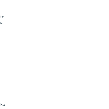
 to
ba
ské