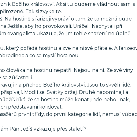
znik Božího království. Až si tu budeme vládnout sami s
irozené. Tak si zvykejte.
. Na hostině s farizeji vypráví o tom, že to možná bude
a Ježíše, aby ho provokovali. Uráželi. Nachytali při
m evangelista ukazuje, že jim tohle snažení ne úplně
 který pořádá hostinu a zve na ni své přátele. A farizeo
obrodinec a co se myslí hostinou.
ho člověka na hostinu nepatří. Nejsou na ní. Ze své viny.
se zúčastnili.
avují na příchod Božího království. Jsou to skvělí lidé.
řispívají. Modlí se. Svátky držej. Druhé napomínají a
 Ježíš říká, že se hostina může konat jinde nebo jinak,
jich představami kolidovat.
pasažérů první třídy, do první kategorie lidí, nemusí vůbe
nám Pán Ježíš vzkazuje přes staletí?