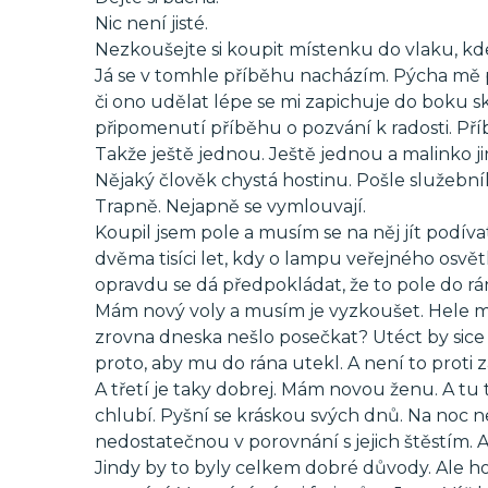
Nic není jisté.
Nezkoušejte si koupit místenku do vlaku, kd
Já se v tomhle příběhu nacházím. Pýcha mě
či ono udělat lépe se mi zapichuje do boku
připomenutí příběhu o pozvání k radosti. Pří
Takže ještě jednou. Ještě jednou a malinko ji
Nějaký člověk chystá hostinu. Pošle služebník
Trapně. Nejapně se vymlouvají.
Koupil jsem pole a musím se na něj jít podívat.
dvěma tisíci let, kdy o lampu veřejného osvět
opravdu se dá předpokládat, že to pole do 
Mám nový voly a musím je vyzkoušet. Hele mě 
zrovna dneska nešlo posečkat? Utéct by sice 
proto, aby mu do rána utekl. A není to proti
A třetí je taky dobrej. Mám novou ženu. A tu t
chlubí. Pyšní se kráskou svých dnů. Na noc n
nedostatečnou v porovnání s jejich štěstím. Al
Jindy by to byly celkem dobré důvody. Ale ho