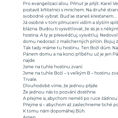
Pro evangelizaci silou. Přinuť je přijít. Karel
postavit křtitelnici s mnichem. Na druhé straně
svobodně vybrat. Buď se staneš křesťanem….
Já osobně v tom přinucení vidím a slyším spí
blázna. Budou ti vysvětlovat, že sis je s něk
hostina. A ty je přesvědčuj, vysvětluj. Nedovol
domu nedorazí z malicherných příčin. Bojuj za
Tak tady máme tu hostinu. Ten Boží dům. Např
Pánem domu a na konci příběhu už je jen Pán
najde.
Jsme na tuhle hostinu zvaní.
Jsme na tuhle Boží – s velkým B – hostinu zva
Trvale.
Dlouhodobě víme, že jednou přijde.
Že jednou nás to pozvání dostihne.
A přejme si, abychom neměli po ruce žádnou
Přejme si – abychom až zaslechneme tiché p
K tomu nám dopomáhej Bůh.
Amen.