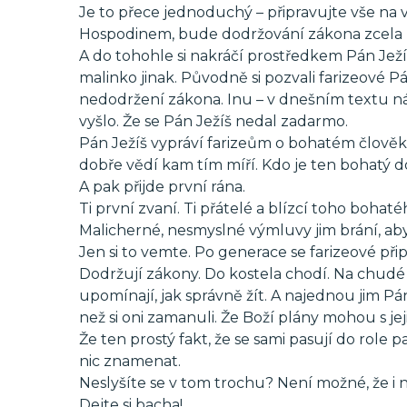
Je to přece jednoduchý – připravujte vše na v
Hospodinem, bude dodržování zákona zcela př
A do tohohle si nakráčí prostředkem Pán Ježíš
malinko jinak. Původně si pozvali farizeové Pán
nedodržení zákona. Inu – v dnešním textu ná
vyšlo. Že se Pán Ježíš nedal zadarmo.
Pán Ježíš vypráví farizeům o bohatém člověku,
dobře vědí kam tím míří. Kdo je ten bohatý d
A pak přijde první rána.
Ti první zvaní. Ti přátelé a blízcí toho bohaté
Malicherné, nesmyslné výmluvy jim brání, aby 
Jen si to vemte. Po generace se farizeové připr
Dodržují zákony. Do kostela chodí. Na chudé p
upomínají, jak správně žít. A najednou jim Pán
než si oni zamanuli. Že Boží plány mohou s je
Že ten prostý fakt, že se sami pasují do role 
nic znamenat.
Neslyšíte se v tom trochu? Není možné, že i 
Dejte si bacha!