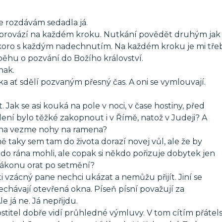
e rozdávám sedadla já.
 provází na každém kroku. Nutkání povědět druhým jak
 skoro s každým nadechnutím. Na každém kroku je mi tře
běhu o pozvání do Božího království.
nak.
a ať sdělí pozvaným přesný čas. A oni se vymlouvají.
 Jak se asi kouká na pole v noci, v čase hostiny, před
lení bylo těžké zakopnout i v Římě, natož v Judeji? A
rána vezme nohy na ramena?
taky sem tam do života dorazí novej vůl, ale že by
do rána mohli, ale copak si někdo pořizuje dobytek jen
 zákonu orat po setmění?
i vzácný pane nechci ukázat a nemůžu přijít. Jiní se
echávají otevřená okna. Píseň písní považují za
e já ne. Já nepřijdu.
stitel dobře vidí průhledné výmluvy. V tom cítím přátel