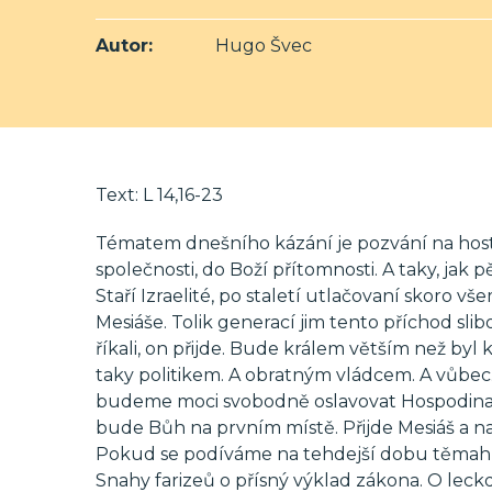
Autor:
Hugo Švec
Text: L 14,16-23
Tématem dnešního kázání je pozvání na hosti
společnosti, do Boží přítomnosti. A taky, ja
Staří Izraelité, po staletí utlačovaní skoro vše
Mesiáše. Tolik generací jim tento příchod slib
říkali, on přijde. Bude králem větším než byl
taky politikem. A obratným vládcem. A vůbec
budeme moci svobodně oslavovat Hospodina. 
bude Bůh na prvním místě. Přijde Mesiáš a nas
Pokud se podíváme na tehdejší dobu těmahle
Snahy farizeů o přísný výklad zákona. O lec