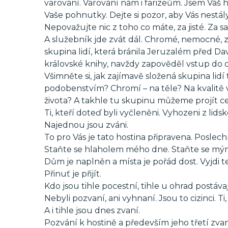
varování. Varování nám i farizeům. Jsem Váš 
Vaše pohnutky. Dejte si pozor, aby Vás nestály 
Nepovažujte nic z toho co máte, za jisté. Za 
A služebník jde zvát dál. Chromé, nemocné, 
skupina lidí, která bránila Jeruzalém před Da
královské knihy, navždy zapověděl vstup do
Všimněte si, jak zajímavě složená skupina lid
podobenstvím? Chromí – na těle? Na kvalitě v
života? A takhle tu skupinu můžeme projít c
Ti, kteří doteď byli vyčleněni. Vyhozeni z lidsk
Najednou jsou zváni.
To pro Vás je tato hostina připravena. Poslech
Staňte se hlaholem mého dne. Staňte se mým
Dům je naplněn a místa je pořád dost. Vyjdi t
Přinuť je přijít.
Kdo jsou tihle pocestní, tihle u ohrad postávají
Nebyli pozvaní, ani vyhnaní. Jsou to cizinci. Ti
A i tihle jsou dnes zvaní.
Pozvání k hostině a především jeho třetí zvaní