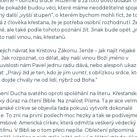
telné – obřízku srdce. Můžeme si za toto slovo dosadit t
 ale pokaždé budou věci, které máme neoddělitelně spoj
další „vyšší stupeň“, o kterém bychom mohli říct, že to 
lá z člověka křesťana, že je potřeba osobní rozhodnutí. Že
né, ale také podle tohoto poznání žít. Jinak bude opět 
 naší vinou, nás, křesťanů.
jich návrat ke Kristovu Zákonu. Jenže – jak najít nějaké
? Jak rozpoznat, co dělat, aby naší vinou Boží jméno v
vislosti nám Pavel jednu radu dává, nebo alespoň ukaz
„Pravý žid je ten, kdo je jím uvnitř, s obřízkou srdce, kt
dojde chvály ne od lidí, nýbrž od Boha.“
ení Ducha svatého oproti spoléhání na literu. Křesťansk
ký důraz na čtení Bible. Na znalost Písma. Ta je sice velm
ťanské církve se objevila řada pokusů vytvořit dokonalé
ble. To zní na první poslech moc hezky a tak se podívejme
Amišové. Americká církev, která odmítla veškerý vědeck
řinu. V Bibli se o tom přeci nepíše. Oblečení připomíná