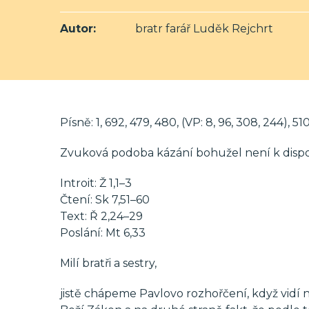
Autor:
bratr farář Luděk Rejchrt
Písně: 1, 692, 479, 480, (VP: 8, 96, 308, 244), 51
Zvuková podoba kázání bohužel není k dispo
Introit: Ž 1,1–3
Čtení: Sk 7,51–60
Text: Ř 2,24–29
Poslání: Mt 6,33
Milí bratři a sestry,
jistě chápeme Pavlovo rozhořčení, když vidí n