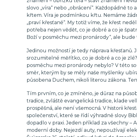
znamení – obřízku těla – staví znamení nevidi
slovo „víra“ nebo „obrácení“. Každopádně to
křtem. Víra je podmínkou křtu. Nemáme žádný 
„praví křesťané“. My totiž víme, že křest nedě
potřeba nejen vědět, co je dobré a co je špat
Boží v posměchu mezi pronárody“, ale bude to
Jedinou možností je tedy náprava křesťanů. Je
srozumitelné měřítko, co je dobré a co je zlé
posměchu mezi pronárody nebylo? V této sou
směr, kterým by se měly naše myšlenky ubírat: 
působena Duchem, nikoli literou zákona. Ten 
Tím prvním, co je zmíněno, je důraz na působ
tradice, zvláště evangelická tradice, klade vel
prospěšná, ale není všemocná. V historii křes
společenství, které se řídí výhradně slovy Bi
dopadlo v praxi. Jeden příklad za všechny – 
moderní doby. Nejezdí auty, nepoužívají elekt