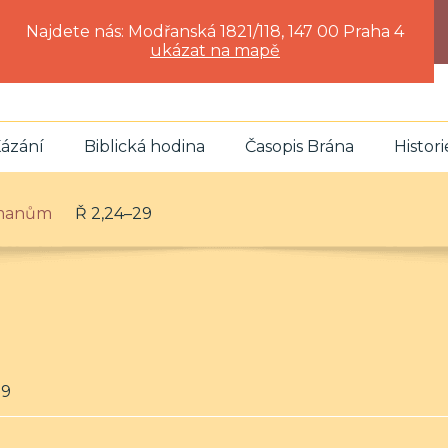
Najdete nás: Modřanská 1821/118, 147 00 Praha 4
ukázat na mapě
ázání
Biblická hodina
Časopis Brána
Histori
ímanům
Ř 2,24–29
29