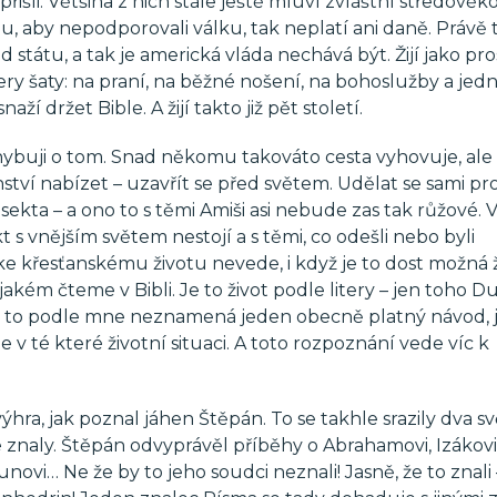
přišli. Většina z nich stále ještě mluví zvláštní středověk
 aby nepodporovali válku, tak neplatí ani daně. Právě t
 státu, a tak je americká vláda nechává být. Žijí jako pro
ry šaty: na praní, na běžné nošení, na bohoslužby a jedn
ží držet Bible. A žijí takto již pět století.
chybuji o tom. Snad někomu takováto cesta vyhovuje, ale
nství nabízet – uzavřít se před světem. Udělat se sami pr
sekta – a ono to s těmi Amiši asi nebude zas tak růžové. 
 s vnějším světem nestojí a s těmi, co odešli nebo byli
 ke křesťanskému životu nevede, i když je to dost možná ž
kém čteme v Bibli. Je to život podle litery – jen toho D
– to podle mne neznamená jeden obecně platný návod, 
le v té které životní situaci. A toto rozpoznání vede víc k
hra, jak poznal jáhen Štěpán. To se takhle srazily dva sv
ře znaly. Štěpán odvyprávěl příběhy o Abrahamovi, Izákovi
unovi… Ne že by to jeho soudci neznali! Jasně, že to znali