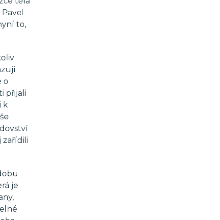
zce těla
o Pavel
yní to,
oliv
zují
e o
přijali
 k
íše
idovství
zařídili
bdobu
rá je
any,
telné