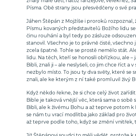
znaly malé děti, natož farizejové, velekněz, 
Písma. Obě strany jsou přesvědčeny o své pravd
Jáhen Štěpán z Mojžíše i proroků rozpoznal, 
Písmu kovaných představitelů Božího lidu se
činu rouhání a byl tedy po zásluze odsouzen
stanovil. Všechno je to právně čisté, všechno 
zcela špatně. Tohle se prostě nemělo stát. Ale
lidu. Na těch, kteří se honosili obřízkou, ale –
Bibli, znali ji – ale neslyšeli, co jim chce říct 
nezbylo místo. To jsou ty dva světy, které se sra
znali, ale ke kterým z ní také promluvil živý B
Když někdo řekne, že si chce celý život zaříd
Bible je taková vnější věc, která sama o sobě 
Bibli, ale k živému Bohu a až teprve potom k
se nám tu vrací modlitba jako základ pro život
až teprve podle toho, když se změní vnitřek,
Již Štěpánovi soudci to měli vědět, protož