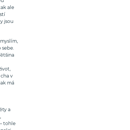
ou
ak ale
stí
y jsou
 myslím,
o sebe.
Většina
ivot,
ucha v
jak má
ěty a
,
 – tohle