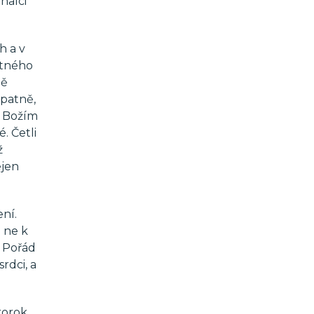
nalci
h a v
stného
ně
špatně,
na Božím
é. Četli
ž
ejen
ní.
a ne k
. Pořád
rdci, a
rorok