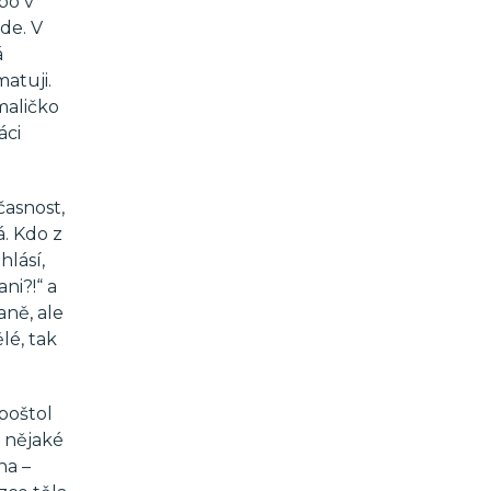
bo v
de. V
á
atuji.
maličko
áci
časnost,
á. Kdo z
hlásí,
ni?!“ a
aně, ale
lé, tak
poštol
o nějaké
na –