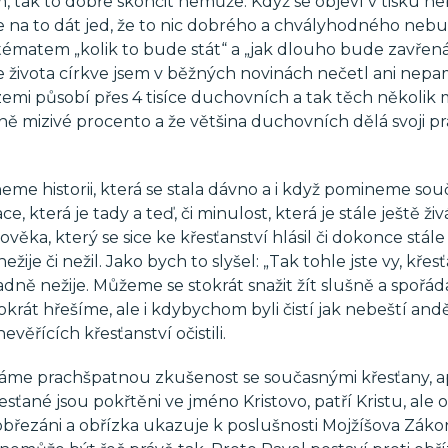
m, tak to dobře skončit nemůže. Když se objeví v tisku ne
te na to dát jed, že to nic dobrého a chvályhodného nebu
tématem „kolik to bude stát“ a „jak dlouho bude zavřen
e života církve jsem v běžných novinách nečetl ani nepam
 zemi působí přes 4 tisíce duchovních a tak těch několik 
ečně mizivé procento a že většina duchovních dělá svoji pr
eme historii, která se stala dávno a i když pomineme sou
ce, která je tady a teď, či minulost, která je stále ještě živ
ěka, který se sice ke křesťanství hlásil či dokonce stále 
e či nežil. Jako bych to slyšel: „Tak tohle jste vy, křesťa
ně nežije. Můžeme se stokrát snažit žít slušně a spořád
krát hřešíme, ale i kdybychom byli čistí jak nebeští andě
evěřících křesťanství očistili.
 máme prachšpatnou zkušenost se současnými křesťany, a
ťané jsou pokřtěni ve jméno Kristovo, patří Kristu, ale 
 obřezáni a obřízka ukazuje k poslušnosti Mojžíšova Záko