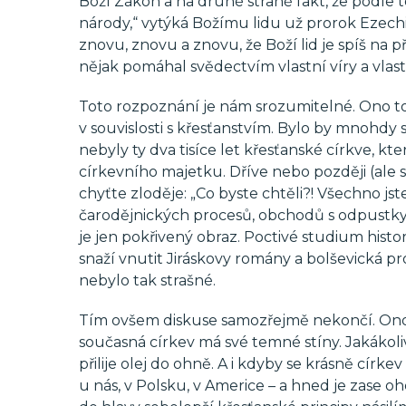
Boží Zákon a na druhé straně fakt, že podle 
národy,“ vytýká Božímu lidu už prorok Ezechie
znovu, znovu a znovu, že Boží lid je spíš na 
nějak pomáhal svědectvím vlastní víry a vlast
Toto rozpoznání je nám srozumitelné. Ono to
v souvislosti s křesťanstvím. Bylo by mnohdy s
nebyly ty dva tisíce let křesťanské církve, kte
církevního majetku. Dříve nebo později (ale sp
chyťte zloděje: „Co byste chtěli?! Všechno jste
čarodějnických procesů, obchodů s odpustky,
je jen pokřivený obraz. Poctivé studium histor
snaží vnutit Jiráskovy romány a bolševická p
nebylo tak strašné.
Tím ovšem diskuse samozřejmě nekončí. Ono nen
současná církev má své temné stíny. Jakákol
přilije olej do ohně. A i kdyby se krásně círke
u nás, v Polsku, v Americe – a hned je zase oh