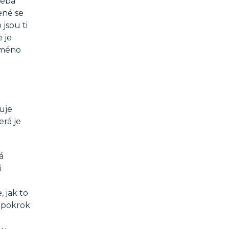
řeba
ené se
jsou ti
 je
„jméno
uje
erá je
á
i
, jak to
ý pokrok