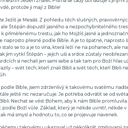
Sanhedrin! Jeden znalec Písma se tady dohaduje s jinými z
ě, protože ji mají z Bible!
že Ježíš je Mesiáš. Z pohledu těch slušných, pravověrnýc
 ale Štěpán dopustil jasného a nezpochybnitelného tre
 k přiměřenému trestu, jak ho Mojžíš jasně a jednoznač
je naprosto přesně podle Bible. A je to špatně, naprosto 
 stalo se to a je to vina, která leží ne na pohanech, ale 
 jak jim vytkl Štěpán – jejich uši a srdce zůstaly neobřezan
a v srdcích si nechali jen sami sebe a tak tam pro Boží hlas u
zily – svět těch, kteří znali Bibli a svět těch, kteří Bibli n
ůh.
it podle Bible, jsem zdrženlivý k takovému svatému nadše
stále ještě nic nezaručuje. Je potřeba odvrátit se od svět
 Bibli. Nechat se vést Bohem, aby k nám Bible promluvila
 podle Boží vůle. Základ, který je někde uvnitř, někde v s
 tak má smysl a hodnotu to, co se projevuje navenek.
e k něčemu takovému ukazoval už několikrát zmiňovaný p