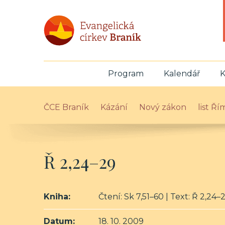
Program
Kalendář
K
ČCE Braník
Kázání
Nový zákon
list Ř
Ř 2,24–29
Kniha:
Čtení: Sk 7,51–60 | Text: Ř 2,24–
Datum:
18. 10. 2009