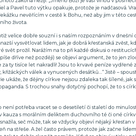
tohoto zákona nežijí. „Jméno Boží je vaší vinou v posmě
l a Pavel tuto výtku opakuje, protože je nadčasová. Vrac
překážku nevěřícím v cestě k Bohu, než aby jim v této ces
ního života.
tiž velice dobře souzní i s naším rozpoznáním v dnešní 
nazší vysvětlovat lidem, jak je dobrá křesťanská zvěst, k
ré svět prožil. Narážím na to při každé diskusi o restitucíc
íše dříve než později) se objeví argument, že to jen zlodě
 za ty tisíce let nakradli! Jsou to krvavé peníze vydřené 
 křižáckých válek a vynucených desátků…“ Jistě – spous
ie ukáže, že dějiny církve nejsou zdaleka tak šílené, jak
ropaganda. S trochou snahy dotyčný pochopí, že to s círk
í potřeba vracet se o desetiletí či staletí do minulosti
iv kauza s morálním deliktem duchovního té či oné církv
v snažila, seč může, tak se vždycky objeví nějaký křesťan v 
eň na střeše. A žel často právem, protože jak začne lidem