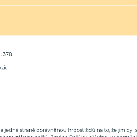
0, 378
zici
a jedné straně oprávněnou hrdost židů na to, že jim byl 