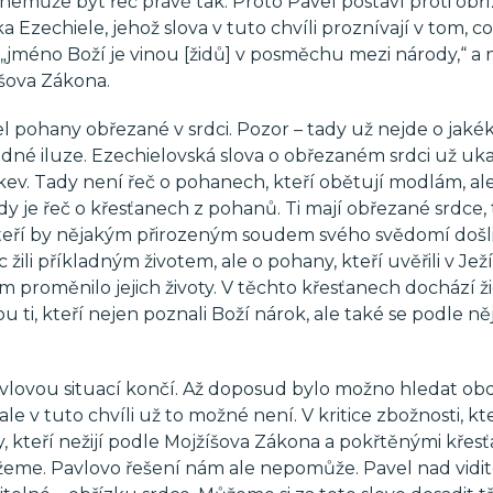
nemůže být řeč právě tak. Proto Pavel postaví proti obří
a Ezechiele, jehož slova v tuto chvíli proznívají v tom, c
„jméno Boží je vinou [židů] v posměchu mezi národy,“ a n
íšova Zákona.
avel pohany obřezané v srdci. Pozor – tady už nejde o jakék
né iluze. Ezechielovská slova o obřezaném srdci už uka
kev. Tady není řeč o pohanech, kteří obětují modlám, al
y je řeč o křesťanech z pohanů. Ti mají obřezané srdce, ti 
kteří by nějakým přirozeným soudem svého svědomí došli
 žili příkladným životem, ale o pohany, kteří uvěřili v Jež
 proměnilo jejich životy. V těchto křesťanech dochází ž
ti, kteří nejen poznali Boží nárok, ale také se podle něj 
vlovou situací končí. Až doposud bylo možno hledat o
e v tuto chvíli už to možné není. V kritice zbožnosti, kte
 kteří nežijí podle Mojžíšova Zákona a pokřtěnými křesť
ůžeme. Pavlovo řešení nám ale nepomůže. Pavel nad vidi