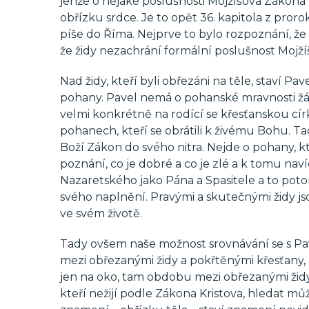
jenže o nějaké poslušnosti Mojžíšova Zákona 
obřízku srdce. Je to opět 36. kapitola z prorok
píše do Říma. Nejprve to bylo rozpoznání, že 
že židy nezachrání formální poslušnost Mojž
Nad židy, kteří byli obřezáni na těle, staví P
pohany. Pavel nemá o pohanské mravnosti žád
velmi konkrétně na rodící se křesťanskou cír
pohanech, kteří se obrátili k živému Bohu. Tad
Boží Zákon do svého nitra. Nejde o pohany, 
poznání, co je dobré a co je zlé a k tomu navíc
Nazaretského jako Pána a Spasitele a to potom
svého naplnění. Pravými a skutečnými židy jsou 
ve svém životě.
Tady ovšem naše možnost srovnávání se s Pa
mezi obřezanými židy a pokřtěnými křesťany, al
jen na oko, tam obdobu mezi obřezanými židy,
kteří nežijí podle Zákona Kristova, hledat m