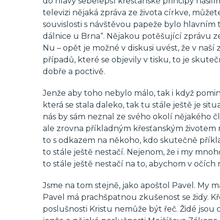
do hlavy sebelepší křesťanské principy násilí
televizi nějaká zpráva ze života církve, může
souvislosti s návštěvou papeže bylo hlavním 
dálnice u Brna“. Nějakou potěšující zprávu z
Nu – opět je možné v diskusi uvést, že v naší
případů, které se objevily v tisku, to je skut
dobře a poctivě.
Jenže aby toho nebylo málo, tak i když pomin
která se stala daleko, tak tu stále ještě je situa
nás by sám neznal ze svého okolí nějakého člov
ale zrovna příkladným křesťanským životem nežij
to s odkazem na někoho, kdo skutečně příklad
to stále ještě nestačí. Nejenom, že i my mnoho
to stále ještě nestačí na to, abychom v očích n
Jsme na tom stejně, jako apoštol Pavel. My
Pavel má prachšpatnou zkušenost se židy. Křes
poslušnosti Kristu nemůže být řeč. Židé jsou