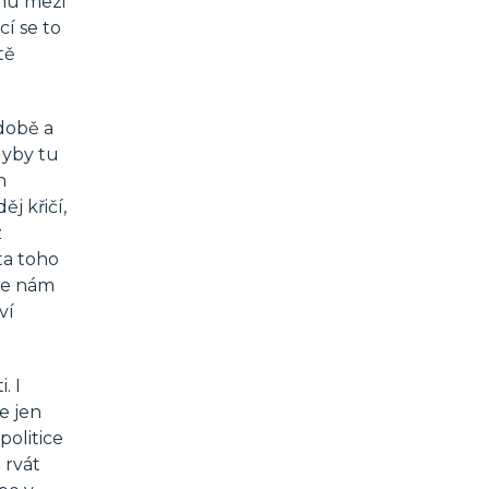
chu mezi
í se to
tě
době a
dyby tu
h
j křičí,
z
ta toho
 se nám
ví
. I
e jen
politice
 rvát