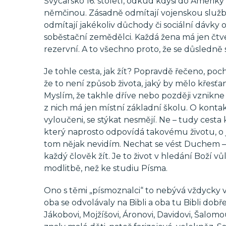
Švýcarsko 16. století, odkud kdysi do Ameriky 
němčinou. Zásadně odmítají vojenskou službu,
odmítají jakékoliv důchody či sociální dávky od
soběstační zemědělci. Každá žena má jen čtve
rezervní. A to všechno proto, že se důsledně sna
Je tohle cesta, jak žít? Popravdě řečeno, po
že to není způsob života, jaký by mělo křesťa
Myslím, že takhle dříve nebo později vznikne 
z nich má jen místní základní školu. O kontakt
vyloučeni, se stýkat nesmějí. Ne – tudy cesta
který naprosto odpovídá takovému životu, o ja
tom nějak nevidím. Nechat se vést Duchem 
každý člověk žít. Je to život v hledání Boží vů
modlitbě, než ke studiu Písma.
Ono s těmi „písmoznalci“ to nebývá vždycky vý
oba se odvolávaly na Bibli a oba tu Bibli dob
Jákobovi, Mojžíšovi, Áronovi, Davidovi, Šalomo