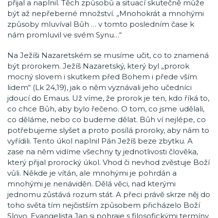
přijal a naplnil. Těch způsobů a situací skutečně může
být až nepřeberné množství. „Mnohokrát a mnohými
způsoby mluvíval Bůh … v tomto posledním čase k
nám promluvil ve svém Synu…“
Na Ježíši Nazaretském se musíme učit, co to znamená
být prorokem. Ježíš Nazaretský, který byl „prorok
mocný slovem i skutkem před Bohem i přede vším
lidem“ (Lk 24,19), jak o něm vyznávali jeho učedníci
jdoucí do Emaus. Už víme, že prorok je ten, kdo říká to,
co chce Bůh, aby bylo řečeno. O tom, co jsme udělali,
co děláme, nebo co budeme dělat. Bůh ví nejlépe, co
potřebujeme slyšet a proto posílá proroky, aby nám to
vyřídili. Tento úkol naplnil Pán Ježíš beze zbytku. A
zase na něm vidíme všechny ty jednotlivosti člověka,
který přijal prorocký úkol. Vhod či nevhod zvěstuje Boží
vůli. Někde je vítán, ale mnohými je pohrdán a
mnohými je nenáviděn. Dělá věci, nad kterými
jednomu zůstává rozum stát. A přeci právě skrze něj do
toho světa tím nejčistším způsobem přicházelo Boží
Slovo. Evangelista Jan si pohraje s filosofickými termíny