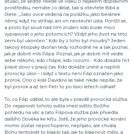
situaci, že sedíte někde ve vlaku či nějakém dopravním
prostředku, nemáte co dělat, tak si otevřete Bibli a
čtete: „Jako ovce vedená na porážku, jako beránek
němý, když ho stříhají, ani on neotevřel ústa. Ponížil se,
a proto byl soud nad ním zrušen; kdo bude moci
vypravovat o jeho potomcích? Vždyť jeho život na této
zemi byl ukončen.“ Kdo by z toho byl moudrý? Jeden
takový etiopský dvořan tedy rozhodně ne a tak poznal,
jak je dobré míti Filipa. Poznal, jak je dobré mít vedle
sebe někoho, kdo chápe, kdo rozumí… Kdo dokáže říct
pravé slovo v pravý čas. Kdo dokáže unést a naplnit
prorocký úkol – i když v textu není Filip označen jako
prorok. Ono o králi Davidovi se také nikde nepíše, že
byl prorok a až ten Petr to po tisíci letech odhalil!
To, co Filip udělal, to ale byla v pravdě prorocká služba.
Do nejasností tohoto světa vnesl světlo Božího
pohledu na věc a tato Filipova služba pak přivedla
dalšího člověka ke křtu. Jistě, že jeho prorocké konání
mohlo zůstat nepochopeno, nepřijato, ale chvála
Bohu tentokrát to klaplo tak, jak to klapnout mělo, a