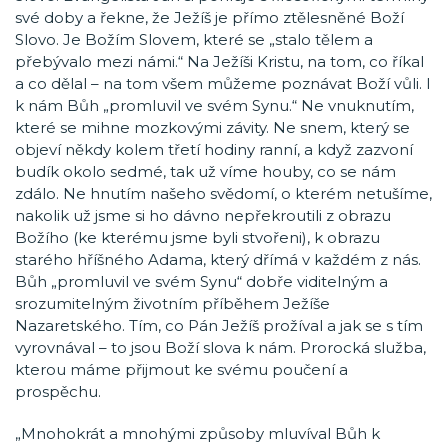
své doby a řekne, že Ježíš je přímo ztělesněné Boží
Slovo. Je Božím Slovem, které se „stalo tělem a
přebývalo mezi námi.“ Na Ježíši Kristu, na tom, co říkal
a co dělal – na tom všem můžeme poznávat Boží vůli. I
k nám Bůh „promluvil ve svém Synu.“ Ne vnuknutím,
které se mihne mozkovými závity. Ne snem, který se
objeví někdy kolem třetí hodiny ranní, a když zazvoní
budík okolo sedmé, tak už víme houby, co se nám
zdálo. Ne hnutím našeho svědomí, o kterém netušíme,
nakolik už jsme si ho dávno nepřekroutili z obrazu
Božího (ke kterému jsme byli stvořeni), k obrazu
starého hříšného Adama, který dřímá v každém z nás.
Bůh „promluvil ve svém Synu“ dobře viditelným a
srozumitelným životním příběhem Ježíše
Nazaretského. Tím, co Pán Ježíš prožíval a jak se s tím
vyrovnával – to jsou Boží slova k nám. Prorocká služba,
kterou máme přijmout ke svému poučení a
prospěchu.
„Mnohokrát a mnohými způsoby mluvíval Bůh k