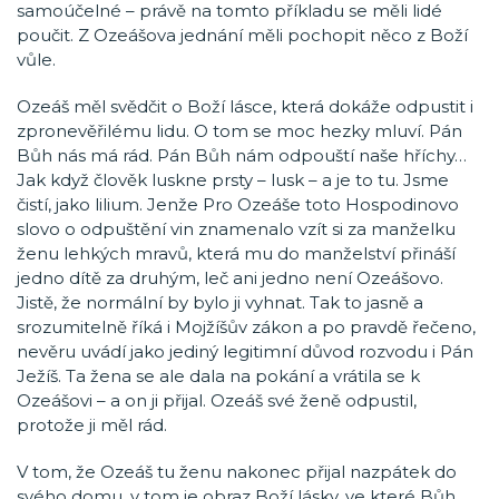
samoúčelné – právě na tomto příkladu se měli lidé
poučit. Z Ozeášova jednání měli pochopit něco z Boží
vůle.
Ozeáš měl svědčit o Boží lásce, která dokáže odpustit i
zpronevěřilému lidu. O tom se moc hezky mluví. Pán
Bůh nás má rád. Pán Bůh nám odpouští naše hříchy…
Jak když člověk luskne prsty – lusk – a je to tu. Jsme
čistí, jako lilium. Jenže Pro Ozeáše toto Hospodinovo
slovo o odpuštění vin znamenalo vzít si za manželku
ženu lehkých mravů, která mu do manželství přináší
jedno dítě za druhým, leč ani jedno není Ozeášovo.
Jistě, že normální by bylo ji vyhnat. Tak to jasně a
srozumitelně říká i Mojžíšův zákon a po pravdě řečeno,
nevěru uvádí jako jediný legitimní důvod rozvodu i Pán
Ježíš. Ta žena se ale dala na pokání a vrátila se k
Ozeášovi – a on ji přijal. Ozeáš své ženě odpustil,
protože ji měl rád.
V tom, že Ozeáš tu ženu nakonec přijal nazpátek do
svého domu, v tom je obraz Boží lásky, ve které Bůh