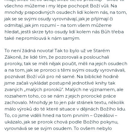
všechno můžeme i my lépe pochopit Boží vůli. Na
mnohdy prapodivných osudech lidí kolem nás, na tom,
jak se se svými osudy vyrovnávají, jak je přijímají či
odmítají, jak jim rozumí – na tom všem můžeme
hledat, jestli skrze tyto osudy lidí kolem nás Bůh třeba
také nepromlouvá k nám samým.
To není žádná novota! Tak to bylo už ve Starém
Zákoně, že lidé tím, že pozorovali a poslouchali
proroky, tak se měli nějak poučit, měli na jejich osudech
a na tom, jak se proroci s těmi svými osudy vyrovnávali,
poznávat Boží vůli pro ně samé. Na biblické hodině
jsme začali vykládat postupně jednotlivé knihy tak
zvaných „malých proroků“. Malých ne významem, ale
rozsahem toho, co se nám z jejich prorocké práce
zachovalo. Mnohdy je to jen pár stránek textu, několik
málo výroků do té které situace v dějinách Božího lidu.
To, co jsme viděli hned na tom prvním – Ozeášovi –
ukázalo, jak se prorok chová podle Božího pokynu,
vyrovnává se se svým osudem. To ovšem nebylo