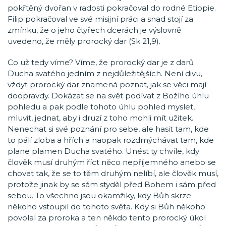
pokřtěný dvořan v radosti pokračoval do rodné Etiopie.
Filip pokračoval ve své misijní práci a snad stojí za
zmínku, že o jeho čtyřech dcerách je výslovně
uvedeno, že měly prorocký dar (Sk 21,9).
Co už tedy víme? Víme, že prorocký dar je z darů
Ducha svatého jedním z nejdůležitějších. Není divu,
vždyť prorocký dar znamená poznat, jak se věci mají
doopravdy. Dokázat se na svět podívat z Božího úhlu
pohledu a pak podle tohoto úhlu pohled myslet,
mluvit, jednat, aby i druzí z toho mohli mít užitek.
Nenechat si své poznání pro sebe, ale hasit tam, kde
to pálí zloba a hřích a naopak rozdmýchávat tam, kde
plane plamen Ducha svatého. Unést ty chvíle, kdy
člověk musí druhým říct něco nepříjemného anebo se
chovat tak, že se to těm druhým nelíbí, ale člověk musí,
protože jinak by se sám styděl před Bohem i sám před
sebou. To všechno jsou okamžiky, kdy Bůh skrze
někoho vstoupil do tohoto světa. Kdy si Bůh někoho
povolal za proroka a ten někdo tento prorocký úkol