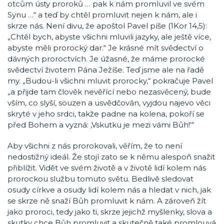
otcům ústy proroků … pak k nám promluvil ve svém
Synu …“ a teď by chtěl promluvit nejen k nám, ale i
skrze nás. Není divu, že apoštol Pavel píše (1Kor 14,5):
„Chtěl bych, abyste všichni mluvili jazyky, ale ještě více,
abyste měli prorocký dar.“ Je krásné mít svědectví o
dávných proroctvích. Je úžasné, že máme prorocké
svědectví životem Pána Ježíše. Teď jsme ale na řadě
my. „Budou-li všichni mluvit prorocky,“ pokračuje Pavel
„a přijde tam člověk nevěřící nebo nezasvěcený, bude
vším, co slyší, souzen a usvědčován, vyjdou najevo věci
skryté v jeho srdci, takže padne na kolena, pokoří se
před Bohem a vyzná: ‚Vskutku je mezi vámi Bůh!‘“
Aby všichni z nás prorokovali, věřím, že to není
nedostižný ideál. Že stojí zato se k němu alespoň snažit
přiblížit. Vidět ve svém životě a v životě lidí kolem nás
prorockou službu tomuto světu. Bedlivě sledovat
osudy církve a osudy lidí kolem nás a hledat v nich, jak
se skrze ně snaží Bůh promluvit k nám. A zároveň žít
jako proroci, tedy jako ti, skrze jejichž myšlenky, slova a
skutky chce Bůh promluvit a skutečně také promlouvá