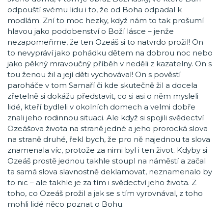
odpouští svému lidu i to, že od Boha odpadal k
modlám. Zní to moc hezky, když nám to tak prošumí
hlavou jako podobenství o Boží lásce – jenže
nezapomeňme, že ten Ozeáš si to natvrdo prožil! On
to nevypráví jako pohádku dětem na dobrou noc nebo
jako pěkný mravoučný příběh v neděli z kazatelny. On s
tou ženou žil a její děti vychovával! On s pověstí
paroháče v tom Samaří či kde skutečně žil a docela
zřetelně si dokážu představit, co si asi o něm mysleli
lidé, kteří bydleli v okolních domech a velmi dobře
znali jeho rodinnou situaci. Ale když si spojili svědectví
Ozeášova života na straně jedné a jeho prorocká slova
na straně druhé, řekl bych, že pro ně najednou ta slova
znamenala víc, protože za nimi byl i ten život. Kdyby si
Ozeáš prostě jednou takhle stoupl na náměstí a začal
ta samá slova slavnostně deklamovat, neznamenalo by
to nic – ale takhle je za tím i svědectví jeho života. Z
toho, co Ozeáš prožil a jak se s tím vyrovnával, z toho
mohli lidé něco poznat o Bohu.