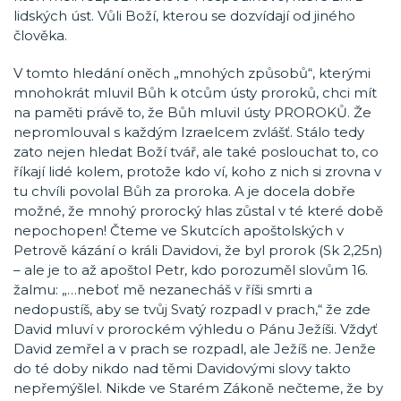
lidských úst. Vůli Boží, kterou se dozvídají od jiného
člověka.
V tomto hledání oněch „mnohých způsobů“, kterými
mnohokrát mluvil Bůh k otcům ústy proroků, chci mít
na paměti právě to, že Bůh mluvil ústy PROROKŮ. Že
nepromlouval s každým Izraelcem zvlášť. Stálo tedy
zato nejen hledat Boží tvář, ale také poslouchat to, co
říkají lidé kolem, protože kdo ví, koho z nich si zrovna v
tu chvíli povolal Bůh za proroka. A je docela dobře
možné, že mnohý prorocký hlas zůstal v té které době
nepochopen! Čteme ve Skutcích apoštolských v
Petrově kázání o králi Davidovi, že byl prorok (Sk 2,25n)
– ale je to až apoštol Petr, kdo porozuměl slovům 16.
žalmu: „…neboť mě nezanecháš v říši smrti a
nedopustíš, aby se tvůj Svatý rozpadl v prach,“ že zde
David mluví v prorockém výhledu o Pánu Ježíši. Vždyť
David zemřel a v prach se rozpadl, ale Ježíš ne. Jenže
do té doby nikdo nad těmi Davidovými slovy takto
nepřemýšlel. Nikde ve Starém Zákoně nečteme, že by