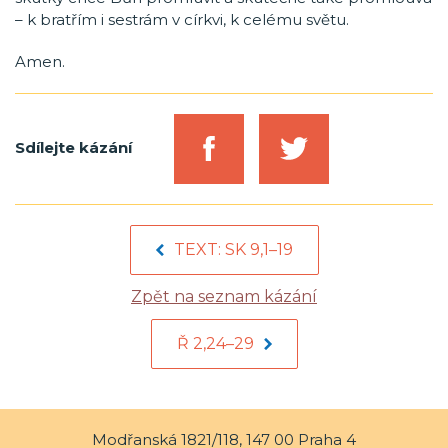
– k bratřím i sestrám v církvi, k celému světu.
Amen.
Sdílejte kázání
TEXT: SK 9,1–19
Zpět na seznam kázání
Ř 2,24–29
Modřanská 1821/118, 147 00 Praha 4