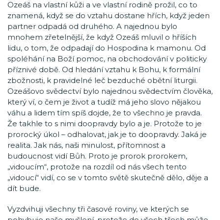
Ozeáš na vlastní kůži a ve vlastní rodině prožil, co to
znamená, když se do vztahu dostane hřích, když jeden
partner odpadá od druhého. A najednou bylo
mnohem zřetelnější, že když Ozeáš mluvil o hříších
lidu, o tom, že odpadají do Hospodina k mamonu. Od
spoléhání na Boží pomoc, na obchodování v politicky
příznivé době. Od hledání vztahu k Bohu, k formální
zbožnosti, k pravidelné leč bezduché obětní liturgii.
Ozeášovo svědectví bylo najednou svědectvím člověka,
který ví, o čem je život a tudíž má jeho slovo nějakou
váhu a lidem tím spíš dojde, že to všechno je pravda.
Že takhle to s nimi doopravdy bylo a je. Protože to je
prorocký úkol – odhalovat, jak je to doopravdy. Jaká je
realita. Jak nás, naši minulost, přítomnost a
budoucnost vidí Bůh. Proto je prorok prorokem,
„vidoucím“, protože na rozdíl od nás všech tento
„vidoucí“ vidí, co se v tomto světě skutečně dělo, děje a
dít bude.
Vyzdvihuji všechny tři časové roviny, ve kterých se
pohybuje naše myšlení, protože do všech třech může