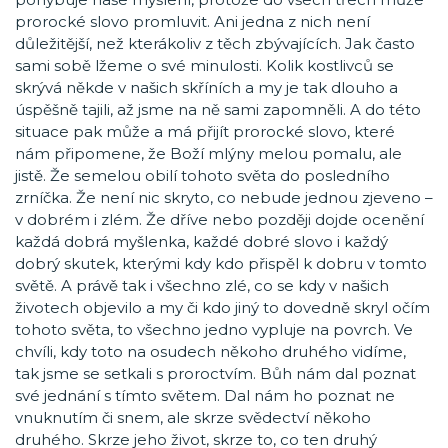
prorocké slovo promluvit. Ani jedna z nich není
důležitější, než kterákoliv z těch zbývajících. Jak často
sami sobě lžeme o své minulosti. Kolik kostlivců se
skrývá někde v našich skříních a my je tak dlouho a
úspěšně tajili, až jsme na ně sami zapomněli. A do této
situace pak může a má přijít prorocké slovo, které
nám připomene, že Boží mlýny melou pomalu, ale
jistě. Že semelou obilí tohoto světa do posledního
zrníčka. Že není nic skryto, co nebude jednou zjeveno –
v dobrém i zlém. Že dříve nebo později dojde ocenění
každá dobrá myšlenka, každé dobré slovo i každý
dobrý skutek, kterými kdy kdo přispěl k dobru v tomto
světě. A právě tak i všechno zlé, co se kdy v našich
životech objevilo a my či kdo jiný to dovedně skryl očím
tohoto světa, to všechno jedno vypluje na povrch. Ve
chvíli, kdy toto na osudech někoho druhého vidíme,
tak jsme se setkali s proroctvím. Bůh nám dal poznat
své jednání s tímto světem. Dal nám ho poznat ne
vnuknutím či snem, ale skrze svědectví někoho
druhého. Skrze jeho život, skrze to, co ten druhý