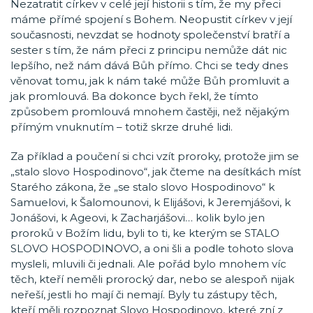
Nezatratit církev v celé její historii s tím, že my přeci
máme přímé spojení s Bohem. Neopustit církev v její
současnosti, nevzdat se hodnoty společenství bratří a
sester s tím, že nám přeci z principu nemůže dát nic
lepšího, než nám dává Bůh přímo. Chci se tedy dnes
věnovat tomu, jak k nám také může Bůh promluvit a
jak promlouvá. Ba dokonce bych řekl, že tímto
způsobem promlouvá mnohem častěji, než nějakým
přímým vnuknutím – totiž skrze druhé lidi.
Za příklad a poučení si chci vzít proroky, protože jim se
„stalo slovo Hospodinovo“, jak čteme na desítkách míst
Starého zákona, že „se stalo slovo Hospodinovo“ k
Samuelovi, k Šalomounovi, k Elijášovi, k Jeremjášovi, k
Jonášovi, k Ageovi, k Zacharjášovi… kolik bylo jen
proroků v Božím lidu, byli to ti, ke kterým se STALO
SLOVO HOSPODINOVO, a oni šli a podle tohoto slova
mysleli, mluvili či jednali. Ale pořád bylo mnohem víc
těch, kteří neměli prorocký dar, nebo se alespoň nijak
neřeší, jestli ho mají či nemají. Byly tu zástupy těch,
kteří měli rozpoznat Slovo Hospodinovo, které zní z