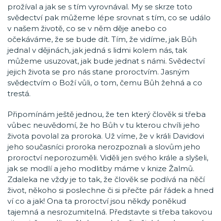
prožíval a jak se s tím vyrovnával. My se skrze toto
svědectví pak můžeme lépe srovnat s tím, co se událo
v našem životě, co se v něm děje anebo co
očekáváme, že se bude dít. Tím, že vidíme, jak Bůh
jednal v dějinách, jak jedná s lidmi kolem nás, tak
můžeme usuzovat, jak bude jednat s námi. Svědectví
jejich života se pro nás stane proroctvím. Jasným
svědectvím o Boží vůli, o tom, čemu Bůh žehná a co
trestá.
Připomínám ještě jednou, že ten který člověk si třeba
vůbec neuvědomí, že ho Bůh v tu kterou chvíli jeho
života povolal za proroka. Už víme, že v králi Davidovi
jeho současníci proroka nerozpoznali a slovům jeho
proroctví neporozuměli. Viděli jen svého krále a slyšeli,
jak se modlí a jeho modlitby máme v knize Žalmů.
Zdaleka ne vždy je to tak, že člověk se podívá na něčí
život, někoho si poslechne či si přečte pár řádek a hned
ví co a jak! Ona ta proroctví jsou někdy poněkud
tajemná a nesrozumitelná. Představte si třeba takovou