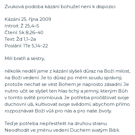
Zvuková podoba kázání bohužel není k dispozici
Kázání 25. října 2009
Introit: Ž 25,4–5
Čtení: Sk 8,26–40
Text: Žd 1,1–2a
Poslání: 1Te 5,14–22
Milí bratři a sestry,
několik nedělí jsme z kázání slyšeli důraz na Boží milost,
na Boží vedení. Je to důraz po mém soudu správný,
protože nechat se vést Bohem je naprosto zásadní. Je
nutno učit se slyšet ten hlas tichý a jemný, kterým Bůh
v tomto světě promlouvá. Je potřeba pročišťovat svoje
duchovní uši, kultivovat svoje svědomí, abychom přímo
rozpoznávali Boží vůli pro nás a pro naše životy.
Teď je potřeba nepřestřelit na druhou stranu.
Neodhodit ve jménu vedení Duchem svatým Bibli.