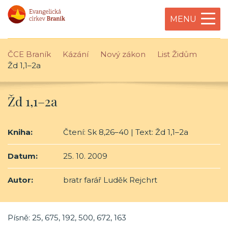
MENU
ČCE Braník
Kázání
Nový zákon
List Židům
Žd 1,1–2a
Žd 1,1–2a
Kniha:
Čtení: Sk 8,26–40 | Text: Žd 1,1–2a
Datum:
25. 10. 2009
Autor:
bratr farář Luděk Rejchrt
Písně: 25, 675, 192, 500, 672, 163