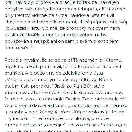
král David byl prorok – a přeci je to tak, že David jen
nebyl ve své době jako prorok pochopen, ale my dnes
díky Petrovi vidíme, že skrze Davidova ústa mluvil
Hospodin o velkém díle spasení, která připravil pro svůj
lid v Ježíši Kristu. Vidíme, že prorockým slovem nám
posloužil člověk, který za proroka vůbec nebyl
považován a nejspíš ani on sám o svém prorockém
daru nevěděl.
Potud si myslím, že se doba příliš nezměnila. K tomu,
aby k nám Bůh promluvil, tak stále používá ústa těch
druhých. Ale pozor, nejde zdaleka jen o ústa.
„Mnohokrát a mnohými způsoby mluvíval Bůh k
otcům ústy proroků…“ Jistě, že Pán Bůh stále
promlouvá v tomto světě. A stále si povolává proroky.
Je to ale jako za toho krále Davida. Těch proroků, kteří
vědí o svém daru a aktivně ho používají, těch je malinko
a mnohdy není žádný. A přeci Bůh promlouvá – to jen
my nerozumíme tomu, že promlouvá, protože
promlouvá skrze „obyčejné“ lidi kolem nás. Skrze to, co
říkají, skrze to, co dělají, skrze to, co prožívají – skrze to