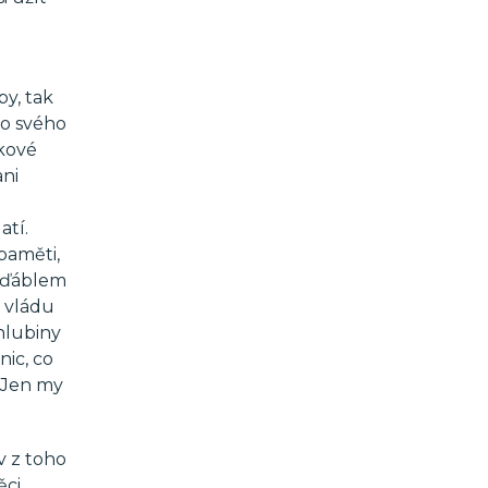
y, tak
no svého
akové
ani
atí.
paměti,
s ďáblem
i vládu
hlubiny
nic, co
. Jen my
v z toho
ěci