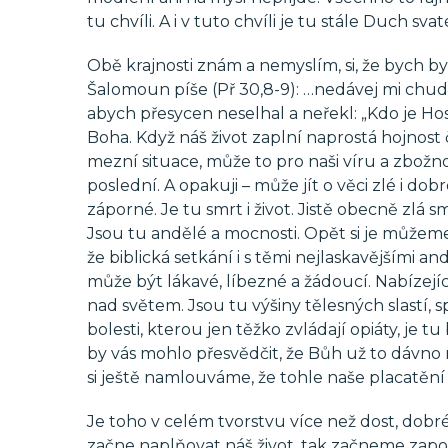
tu chvíli. A i v tuto chvíli je tu stále Duch sv
Obě krajnosti znám a nemyslím, si, že bych by
Šalomoun píše (Př 30,8-9): …nedávej mi chu
abych přesycen neselhal a neřekl: „Kdo je H
Boha. Když náš život zaplní naprostá hojnost
mezní situace, může to pro naši víru a zbožno
poslední. A opakuji – může jít o věci zlé i do
záporné. Je tu smrt i život. Jistě obecně zlá smr
Jsou tu andělé a mocnosti. Opět si je můžeme
že biblická setkání i s těmi nejlaskavějšími a
může být lákavé, líbezné a žádoucí. Nabízejí
nad světem. Jsou tu výšiny tělesných slastí,
bolesti, kterou jen těžko zvládají opiáty, je 
by vás mohlo přesvědčit, že Bůh už to dávno n
si ještě namlouváme, že tohle naše placatění
Je toho v celém tvorstvu více než dost, dobréh
začne naplňovat náš život, tak začneme zapom