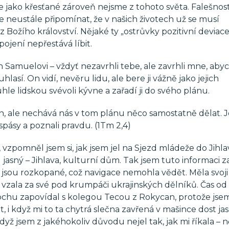
že jako křesťané zároveň nejsme z tohoto světa. Falešnos
me neustále připomínat, že v našich životech už se musí
 Božího království. Nějaké ty „ostrůvky pozitivní deviace“
pojení nepřestává líbit.
n Samuelovi – vždyť nezavrhli tebe, ale zavrhli mne, aby
lasí. On vidí, nevěru lidu, ale bere ji vážně jako jejich
le lidskou svévoli kývne a zařadí ji do svého plánu.
án, ale nechává nás v tom plánu něco samostatně dělat. J
 spásy a poznali pravdu. (1Tm 2,4)
zpomněl jsem si, jak jsem jel na Sjezd mládeže do Jihla
l jasný – Jihlava, kulturní dům. Tak jsem tuto informaci z
jsou rozkopané, což navigace nemohla vědět. Měla svoj
le vzala za své pod krumpáči ukrajinských dělníků. Čas od
ochu zapovídal s kolegou Tecou z Rokycan, protože jse
t, i když mi to ta chytrá slečna zavřená v mašince dost ja
dyž jsem z jakéhokoliv důvodu nejel tak, jak mi říkala – 