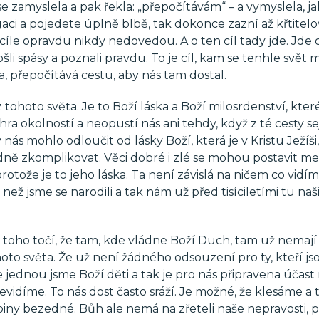
 se zamyslela a pak řekla: „přepočítávám“ – a vymyslela, 
aci a pojedete úplně blbě, tak dokonce zazní až křtitelo
o cíle opravdu nikdy nedovedou. A o ten cíl tady jde. Jde 
ošli spásy a poznali pravdu. To je cíl, kam se tenhle svět 
, přepočítává cestu, aby nás tam dostal.
 tohoto světa. Je to Boží láska a Boží milosrdenství, kter
hra okolností a neopustí nás ani tehdy, když z té cesty 
 nás mohlo odloučit od lásky Boží, která je v Kristu Ježíš
ně zkomplikovat. Věci dobré i zlé se mohou postavit mez
rotože je to jeho láska. Ta není závislá na ničem co vidí
ež jsme se narodili a tak nám už před tisíciletími tu naš
 toho točí, že tam, kde vládne Boží Duch, tam už nemaj
oto světa. Že už není žádného odsouzení pro ty, kteří js
že jednou jsme Boží děti a tak je pro nás připravena účast
nevidíme. To nás dost často sráží. Je možné, že klesáme a 
iny bezedné. Bůh ale nemá na zřeteli naše nepravosti, 