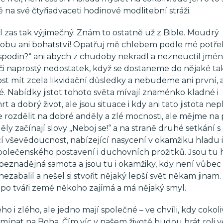
até na své čtyřiadvaceti hodinové modlitební stráži.
l zas tak výjimečný. Znám to ostatně už z Bible. Moudrý
dobu ani bohatství! Opatřuj mě chlebem podle mé potřeb
ospodin?“ ani abych z chudoby nekradl a nezneuctil jmé
 či naprostý nedostatek, když se dostaneme do nějaké t
st mít zcela likvidační důsledky a nebudeme ani první, 
bré. Nabídky jistot tohoto světa mívají znaménko kladné i
t a dobrý život, ale jsou situace i kdy ani tato jistota nepl
 rozdělit na dobré anděly a zlé mocnosti, ale mějme na 
nděly začínají slovy „Neboj se!“ a na straně druhé setkání 
cí vševědoucnost, nabízející nasycení v okamžiku hladu 
 společenského postavení i duchovních prožitků. Jsou tu 
tu beznadějná samota a jsou tu i okamžiky, kdy není vůbec 
ezabalil a nešel si stvořit nějaký lepší svět někam jinam
 po tváři země někoho zajímá a má nějaký smyl.
o i zlého, ale jedno mají společné – ve chvíli, kdy cokoli
ínat na Boha. Čím víc v našem životě budou hrát roli v