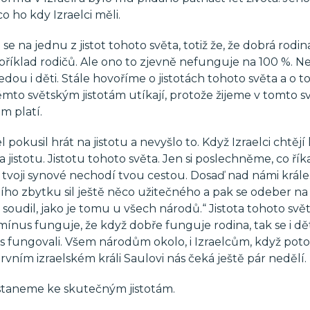
o ho kdy Izraelci měli.
e na jednu z jistot tohoto světa, totiž že, že dobrá rodina
příklad rodičů. Ale ono to zjevně nefunguje na 100 %. Ne
vedou i děti. Stále hovoříme o jistotách tohoto světa a o t
k těmto světským jistotám utíkají, protože žijeme v tomto s
m platí.
kusil hrát na jistotu a nevyšlo to. Když Izraelci chtějí 
a jistotu. Jistotu tohoto světa. Jen si poslechněme, co říka
rý a tvoji synové nechodí tvou cestou. Dosaď nad námi král
ního zbytku sil ještě něco užitečného a pak se odeber na
soudil, jako je tomu u všech národů.“ Jistota tohoto svět
mínus funguje, že když dobře funguje rodina, tak se i dě
s fungovali. Všem národům okolo, i Izraelcům, když pot
prvním izraelském králi Saulovi nás čeká ještě pár nedělí.
ostaneme ke skutečným jistotám.