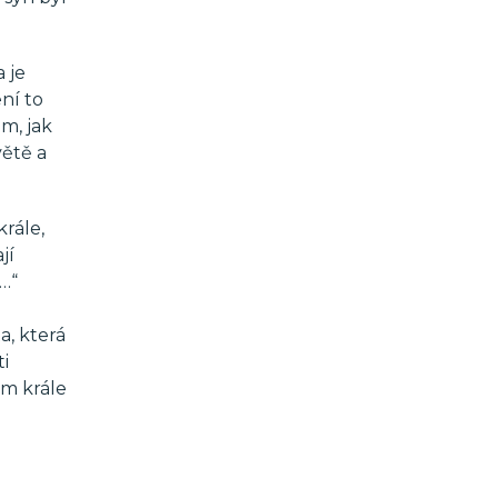
 je
ní to
om, jak
větě a
krále,
jí
e…“
a, která
ti
om krále