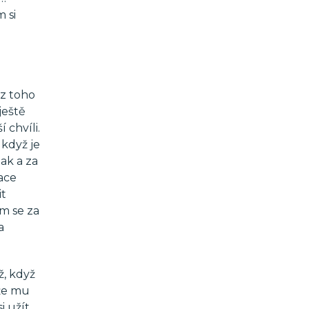
 si
 z toho
ještě
 chvíli.
 když je
jak a za
uace
it
m se za
a
ž, když
ože mu
i užít