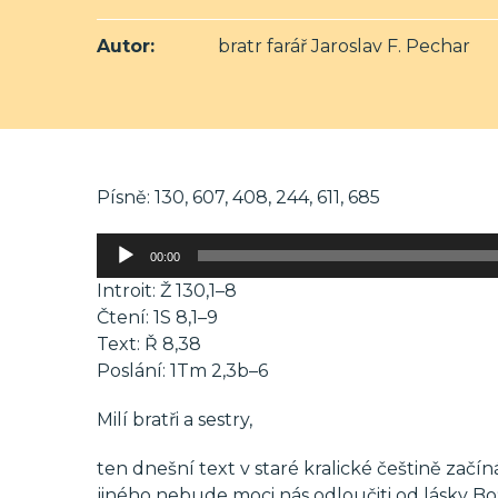
Autor:
bratr farář Jaroslav F. Pechar
Písně: 130, 607, 408, 244, 611, 685
Audio
00:00
přehrávač
Introit: Ž 130,1–8
Čtení: 1S 8,1–9
Text: Ř 8,38
Poslání: 1Tm 2,3b–6
Milí bratři a sestry,
ten dnešní text v staré kralické češtině začíná 
jiného nebude moci nás odloučiti od lásky Boží,