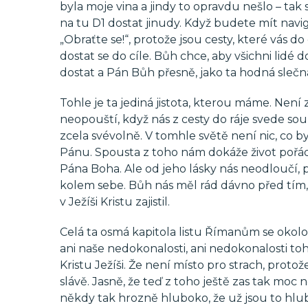
byla moje vina a jindy to opravdu nešlo – tak
na tu D1 dostat jinudy. Když budete mít navig
„Obraťte se!“, protože jsou cesty, které vás d
dostat se do cíle. Bůh chce, aby všichni lidé d
dostat a Pán Bůh přesně, jako ta hodná slečna
Tohle je ta jediná jistota, kterou máme. Není z
neopouští, když nás z cesty do ráje svede sou
zcela svévolně. V tomhle světě není nic, co by
Pánu. Spousta z toho nám dokáže život pořád
Pána Boha. Ale od jeho lásky nás neodloučí, p
kolem sebe. Bůh nás měl rád dávno před tím, n
v Ježíši Kristu zajistil.
Celá ta osmá kapitola listu Římanům se okolo
ani naše nedokonalosti, ani nedokonalosti toh
Kristu Ježíši. Že není místo pro strach, proto
slávě. Jasně, že teď z toho ještě zas tak moc 
někdy tak hrozně hluboko, že už jsou to hlub