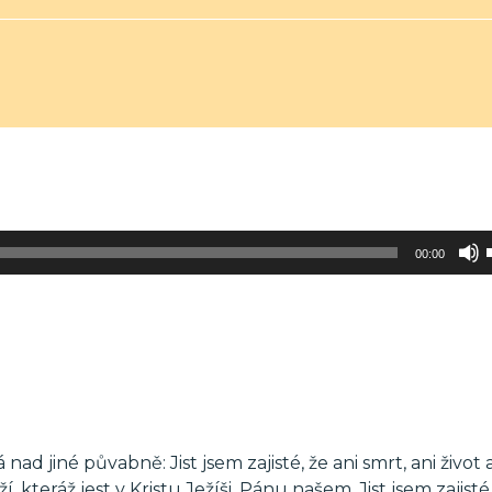
00:00
nad jiné půvabně: Jist jsem zajisté, že ani smrt, ani život 
 kteráž jest v Kristu Ježíši, Pánu našem. Jist jsem zajist