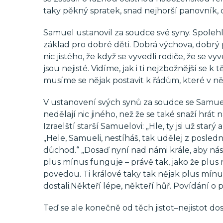
taky pěkný spratek, snad nejhorší panovník, c
Samuel ustanovil za soudce své syny. Spolehl s
základ pro dobré děti. Dobrá výchova, dobrý 
nic jistého, že když se vyvedli rodiče, že se vy
jsou nejisté. Vidíme, jak i ti nejzbožnější se 
musíme se nějak postavit k řádům, které v ně
V ustanovení svých synů za soudce se Samuel po
nedělají nic jiného, než že se také snaží hrát n
Izraelští starší Samuelovi: „Hle, ty jsi už sta
„Hele, Samueli, nestíháš, tak udělej z posled
důchod.“ „Dosaď nyní nad námi krále, aby nás 
plus mínus funguje – právě tak, jako že plus 
povedou. Ti králové taky tak nějak plus mínu
dostali.Někteří lépe, někteří hůř. Povídání o 
Teď se ale konečně od těch jistot–nejistot d