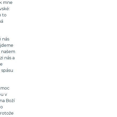
jak mne
vské:
o to
má
é nás
sejdeme
i, našem
i nás a
me
i spásu
í moc
ou v
 na Boží
to
protože