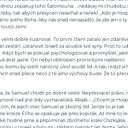
jednou zopakuji toho Šalomouna: …nedávej mi chudobu 
eby, tak abych přesycen neselhal a neřekl: „Kdo je Hos
no svého Boha. Aby nás snad nenapadlo, že jde jen o ty 
s touto zemí.
elmi dobře ilustrovat. To první čtení začalo jen zdánliv
zestárl, ustanovil Izraeli za soudce své syny. Proč to u
. Když bych se pokusil psychologizovat a promýšlet, jaké
vá dost jasně. On nebyl obklopen prorockými nadšenci
omu by svěřil náročný úkol soudit lid. A tak, i když si
 v nich snad přece něco z té jeho výchovy bude. Že to přec
me, že Samuel chodil po dobré cestě. Nepřevracel právo, 
synové nad jiné židy vyznavačská: Abijáš – „Otcem je Hosp
om, že jejich otec Samuel je zbožný žid. Jenže to je tak
e kněze Élího se opakuje jak přes kopírák. Až mne to lek
ické hodině jsme si připomínali zbožného krále Chizkijáše,
rmu v Izraeli a bylo mu přidáno patnáct let života. Jeho