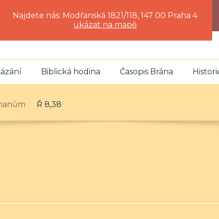
Najdete nás: Modřanská 1821/118, 147 00 Praha 4
ukázat na mapě
ázání
Biblická hodina
Časopis Brána
Histori
ímanům
Ř 8,38