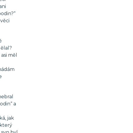
ani
podin?“
věci
ě
dělal?
 asi měl
 hádám
e
nebral
odin“ a
á, jak
 který
 syn byl