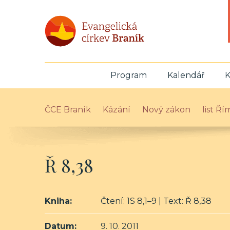
Program
Kalendář
K
ČCE Braník
Kázání
Nový zákon
list Ř
Ř 8,38
Kniha:
Čtení: 1S 8,1–9 | Text: Ř 8,38
Datum:
9. 10. 2011