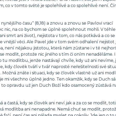
, co v tomto světě je spolehlivé a co spolehlivé není. Čím
m nynějšího času“ (8,18) a znovu a znovu se Pavlovi vrací
ec nic, na co bychom se úplně spolehnout mohli. V téhle
ani smrt ani život), nejistota v tom, co nás potkává a co se
 vnější věci. Ale Pavel jde v tom svém odhalení nejistot 
, není nějakou jistotou, která nám zůstane i v té nejhorší
se modlit, protože nic jiného s tím či oním nenaděláme. I
 tu modlitbu, jenže nastávají chvíle, kdy už ani nevíme, 
le, kdy člověk tváří v tvář naprosté neřešitelnosti své sit
 Možná znáte i situaci, kdy se člověk vlastně už ani modl
 je mi všechno úplně jedno. Ten okamžik, kdy se Duch sá
je to opravdu už jen Duch Boží kdo osamocený zůstává n
á a častá, kdy se člověk ani neví jak a za co se modlit, toti
aká modlitba ani nenapadne. Nemá chuť se modlit, prot
frčí, není čas ani nálada myslet na cokoliv. Jde jen o to s