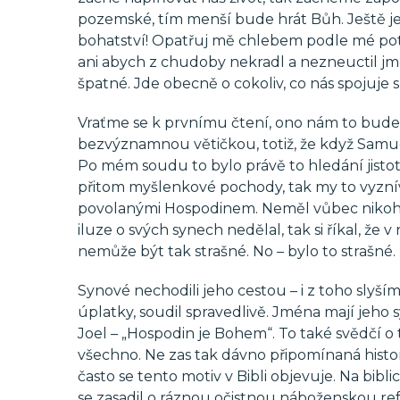
pozemské, tím menší bude hrát Bůh. Ještě 
bohatství! Opatřuj mě chlebem podle mé potř
ani abych z chudoby nekradl a nezneuctil jmé
špatné. Jde obecně o cokoliv, co nás spojuje 
Vraťme se k prvnímu čtení, ono nám to bude v
bezvýznamnou větičkou, totiž, že když Samuel 
Po mém soudu to bylo právě to hledání jistot
přitom myšlenkové pochody, tak my to vyzní
povolanými Hospodinem. Neměl vůbec nikoho, k
iluze o svých synech nedělal, tak si říkal, že
nemůže být tak strašné. No – bylo to strašné.
Synové nechodili jeho cestou – i z toho slyší
úplatky, soudil spravedlivě. Jména mají jeho 
Joel – „Hospodin je Bohem“. To také svědčí o t
všechno. Ne zas tak dávno připomínaná histori
často se tento motiv v Bibli objevuje. Na bibl
se zasadil o ráznou očistnou náboženskou refo