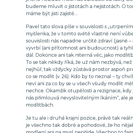
budeme mluvit o jistotách a nejistotách. O tom
máme být jisti zajisté…
Pavel tato slova píše v souvislosti s „utrpení
myšlenka, že v tomto světě vlastně není vůb
souvislosti nás napadne určitě zdraví (jasně – 
vyvrbí (ani přítomnost ani budoucnost) a tyhle
dál. Dokonce ani tak niterná věc, jako modlitba
To se tak někdy říká, že už nám nezbývá, než 
nejhůř, tak vždycky zůstává prostor aspoň pro
co se modlit (v. 26). Kdo by to neznal – ty chví
neví ani za co by se u všech všudy modlit měl.
nechce. Okamžik otupělosti a rezignace, kdy
nás přimlouvá nevyslovitelným lkáním“, ale 
modlitbách.
Je tu ale i druhá krajní pozice, právě tak reáln
je všechno tak dobré a pohodové, že ho něj
modlení ani na mysl nepřijde. Všechno to fajně 