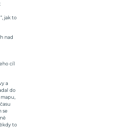
t
, jak to
ch nad
eho cíl
vy a
adal do
i mapu,
 času
m se
sně
někdy to