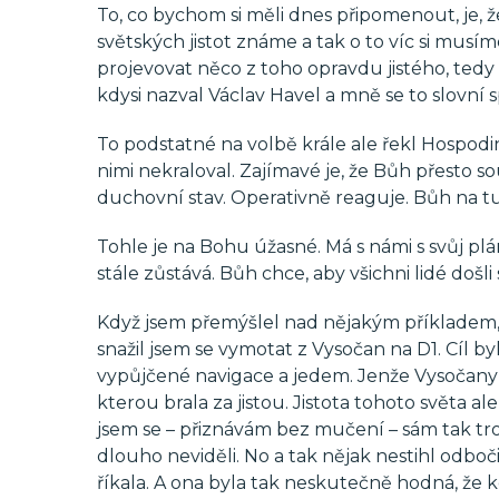
To, co bychom si měli dnes připomenout, je, 
světských jistot známe a tak o to víc si musí
projevovat něco z toho opravdu jistého, tedy z
kdysi nazval Václav Havel a mně se to slovní s
To podstatné na volbě krále ale řekl Hospodi
nimi nekraloval. Zajímavé je, že Bůh přesto souh
duchovní stav. Operativně reaguje. Bůh na tuh
Tohle je na Bohu úžasné. Má s námi s svůj pl
stále zůstává. Bůh chce, aby všichni lidé došli
Když jsem přemýšlel nad nějakým příkladem, v
snažil jsem se vymotat z Vysočan na D1. Cíl by
vypůjčené navigace a jedem. Jenže Vysočany 
kterou brala za jistou. Jistota tohoto světa a
jsem se – přiznávám bez mučení – sám tak tr
dlouho neviděli. No a tak nějak nestihl odboči
říkala. A ona byla tak neskutečně hodná, že k