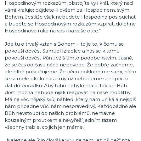
Hospodinovým rozkazům, obstojíte vy i král, který nad
vámi kraluje; půjdete-li ovšem za Hospodinem, svým
Bohem. Jestliže však nebudete Hospodina poslouchat
a budete se Hospodinovým rozkazům vzpírat, dolehne
Hospodinova ruka na vás i na vaše otce.“
Jde tu o trvalý vztah s Bohem – to je to, k čemu se
pokouší dovést Samuel Izraelce a nás se k tomu
pokouší dovést Pán Ježíš tímto podobenstvím. Jasně,
že se čas od času něco nepovede. Že dobře začneme,
ale blbě pokračujeme. Že něco poklohníme sami, něco
se semele okolo nás a my už nebudeme schopni to
dát do pořádku. Aby toho nebylo málo, tak ani Bůh
dost možná nebude nijak reagovat na naše modlitby.
Má na věc nějaký svůj náhled, který nám uniká a nejspíš
nám připadne vůči nám nespravedlivý. Každopádně ale
Bůh nevstoupí do našich problémů, nemávne
kouzelným proutkem a nevyřeší jedním rázem
všechny trable, co jich jen máme.
„Nalezne ale Syn člověka víru na zemi, až přijde?“ ptá