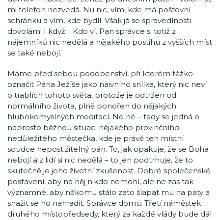
mi telefon nezvedá. Nu nic, vím, kde má poštovní
schránku a vím, kde bydlí. Však já se spravedlnosti
dovolám! I když… Kdo ví. Pan správce si totiž z
nájemníků nic nedělá a nějakého postihu z vyšších míst
se také nebojí.
Máme před sebou podobenství, při kterém těžko
označit Pána Ježíše jako naivního snílka, který nic neví
o trablích tohoto světa, protože je odtržen od
normálního života, plně ponořen do nějakých
hlubokomyslných meditací. Ne né – tady se jedná o
naprosto běžnou situaci nějakého provinčního
nedůležitého městečka, kde je právě ten místní
soudce nepostižitelný pán. To, jak opakuje, že se Boha
nebojí a z lidí si nic nedělá – to jen podtrhuje, že to
skutečně je jeho životní zkušenost. Dobré společenské
postavení, aby na něj nikdo nemohl, ale ne zas tak
významné, aby někomu stálo zato šlapat mu na paty a
snažit se ho nahradit. Správce domu. Třetí náměstek
druhého místopředsedy, který za každé vlády bude dál