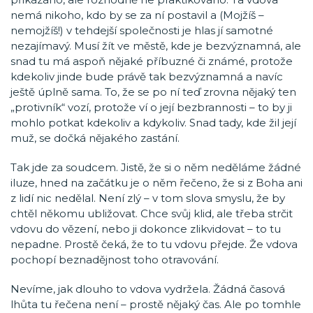
nemá nikoho, kdo by se za ní postavil a (Mojžíš –
nemojžíš!) v tehdejší společnosti je hlas jí samotné
nezajímavý. Musí žít ve městě, kde je bezvýznamná, ale
snad tu má aspoň nějaké příbuzné či známé, protože
kdekoliv jinde bude právě tak bezvýznamná a navíc
ještě úplně sama. To, že se po ní teď zrovna nějaký ten
„protivník“ vozí, protože ví o její bezbrannosti – to by ji
mohlo potkat kdekoliv a kdykoliv. Snad tady, kde žil její
muž, se dočká nějakého zastání.
Tak jde za soudcem. Jistě, že si o něm neděláme žádné
iluze, hned na začátku je o něm řečeno, že si z Boha ani
z lidí nic nedělal. Není zlý – v tom slova smyslu, že by
chtěl někomu ubližovat. Chce svůj klid, ale třeba strčit
vdovu do vězení, nebo ji dokonce zlikvidovat – to tu
nepadne. Prostě čeká, že to tu vdovu přejde. Že vdova
pochopí beznadějnost toho otravování.
Nevíme, jak dlouho to vdova vydržela. Žádná časová
lhůta tu řečena není – prostě nějaký čas. Ale po tomhle