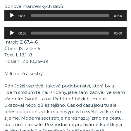
obnova manželských slibů
Audio
00:00
00:00
přehrávač
Audio
00:00
00:00
přehrávač
Introit: Ž 67,4–6
Čtení: 1S 12,12–15
Text: L 18,1–8
Poslání: Žd 10,35–39
Milí bratři a sestry,
Pán Ježíš vyprávěl taková podobenství, která byla
lidem srozumitelná. Příběhy, jaké sami zažívali ve svém
všedním životě – a na těchto příbězích jim pak
ukazoval něco důležitějšího. Čas od času jsou tu ale
dnes podobenství, která nevypráví o světě, ve kterém
žijeme. Moderní secí stroje nerozhazují zrno na cestu,
do trní či na skálu. Rozhodně neprožíváme konflikty a
rivalitu Izraelců a Samařanů. V běžném životě