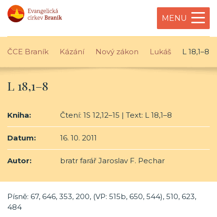
MENU
ČCE Braník
Kázání
Nový zákon
Lukáš
L 18,1–8
L 18,1–8
Kniha:
Čtení: 1S 12,12–15 | Text: L 18,1–8
Datum:
16. 10. 2011
Autor:
bratr farář Jaroslav F. Pechar
Písně: 67, 646, 353, 200, (VP: 515b, 650, 544), 510, 623,
484