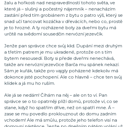
žalu a hořkosti nad nespravedlností tohoto světa, ve
které já – slušný a počestný nájemník – nenacházím
zastání před tím grobiánem z bytu o patro výš, který se
snad učí tancovat kozáčka v dřevácích, nebo co, prostě
je to hrozné. A ty rozházené boty za dveřmi bytu má
určitě na svědomí sousedčin nervózní jezevčík.
Jenže pan správce chce svůj klid. Dupání mezi druhým
a třetím patrem je mu ukradené, protože on s tím
bytem nesousedí. Boty si přede dveřmi nenechává,
takže ani nervózní jezevčice Barča mu spánek nekazí.
Sám je kuřák, takže pro vajgly poházené kdekoliv má
dokonce jisté pochopení. Ale co hlavně – chce ten svůj
klídek a já mu ho ruším.
Ale já se nedám! Číhám na něj – ale on to ví. Pan
správce se o to opatrněji plíží domů, protože ví, co se
stane, když ho spatřím dříve, než on spatří mne. Á –
zase se mu povedlo proklouznout do domu zadním
vchodem! Ale má smůlu, protože jeho telefon visí na
domovní nástěnce. Jenže po dnešním pátém volání už