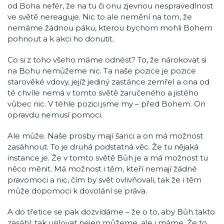
od Boha nefér, že na tu či onu zjevnou nespravedlnost
ve světě nereaguje. Nic to ale nemění na tom, že
nemáme žádnou páku, kterou bychom mohli Bohem
pohnout a k akci ho donutit.
Co si z toho všeho máme odnést? To, že nárokovat si
na Bohu nemůžeme nic. Ta naše pozice je pozice
starověké vdovy, jejíž jediný zastánce zemřel a ona od
té chvíle nemá v tomto světě zaručeného a jistého
vůbec nic. V téhle pozici jsme my – před Bohem. On
opravdu nemusí pomoci.
Ale může. Naše prosby mají šanci a on má možnost
zasáhnout. To je druhá podstatná věc. Že tu nějaká
instance je. Že v tomto světě Bůh je a má možnost tu
něco měnit. Má možnost i těm, kteří nemají žádné
pravomoci a nic, čím by svět ovlivňovali, tak že i těm
může dopomoci k dovolání se práva.
A do třetice se pak dozvídáme – že o to, aby Bůh takto
zasáhl, tak usilovat nejen můžeme, ale i máme. Že to