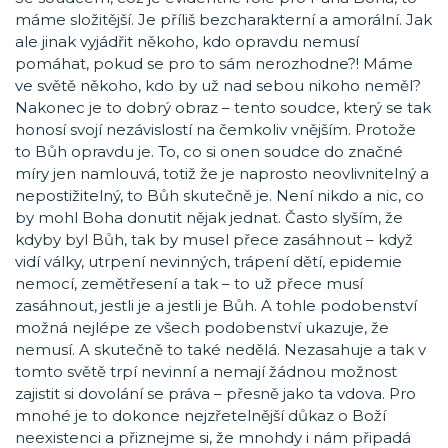
máme složitější. Je příliš bezcharakterní a amorální. Jak
ale jinak vyjádřit někoho, kdo opravdu nemusí
pomáhat, pokud se pro to sám nerozhodne?! Máme
ve světě někoho, kdo by už nad sebou nikoho neměl?
Nakonec je to dobrý obraz – tento soudce, který se tak
honosí svojí nezávislostí na čemkoliv vnějším. Protože
to Bůh opravdu je. To, co si onen soudce do značné
míry jen namlouvá, totiž že je naprosto neovlivnitelný a
nepostižitelný, to Bůh skutečně je. Není nikdo a nic, co
by mohl Boha donutit nějak jednat. Často slyším, že
kdyby byl Bůh, tak by musel přece zasáhnout – když
vidí války, utrpení nevinných, trápení dětí, epidemie
nemocí, zemětřesení a tak – to už přece musí
zasáhnout, jestli je a jestli je Bůh. A tohle podobenství
možná nejlépe ze všech podobenství ukazuje, že
nemusí. A skutečně to také nedělá. Nezasahuje a tak v
tomto světě trpí nevinní a nemají žádnou možnost
zajistit si dovolání se práva – přesně jako ta vdova. Pro
mnohé je to dokonce nejzřetelnější důkaz o Boží
neexistenci a přiznejme si, že mnohdy i nám připadá