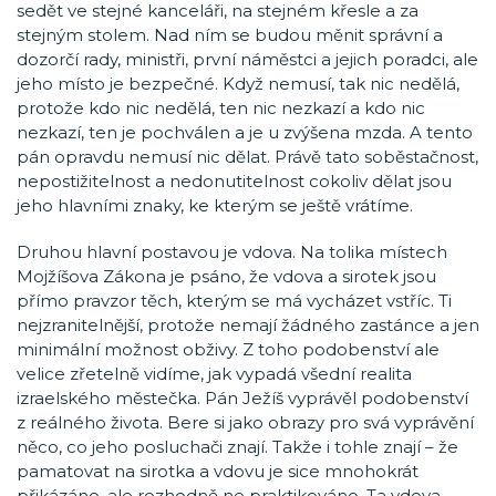
sedět ve stejné kanceláři, na stejném křesle a za
stejným stolem. Nad ním se budou měnit správní a
dozorčí rady, ministři, první náměstci a jejich poradci, ale
jeho místo je bezpečné. Když nemusí, tak nic nedělá,
protože kdo nic nedělá, ten nic nezkazí a kdo nic
nezkazí, ten je pochválen a je u zvýšena mzda. A tento
pán opravdu nemusí nic dělat. Právě tato soběstačnost,
nepostižitelnost a nedonutitelnost cokoliv dělat jsou
jeho hlavními znaky, ke kterým se ještě vrátíme.
Druhou hlavní postavou je vdova. Na tolika místech
Mojžíšova Zákona je psáno, že vdova a sirotek jsou
přímo pravzor těch, kterým se má vycházet vstříc. Ti
nejzranitelnější, protože nemají žádného zastánce a jen
minimální možnost obživy. Z toho podobenství ale
velice zřetelně vidíme, jak vypadá všední realita
izraelského městečka. Pán Ježíš vyprávěl podobenství
z reálného života. Bere si jako obrazy pro svá vyprávění
něco, co jeho posluchači znají. Takže i tohle znají – že
pamatovat na sirotka a vdovu je sice mnohokrát
přikázáno, ale rozhodně ne praktikováno. Ta vdova