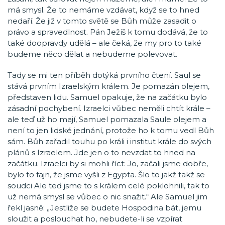
má smysl. Že to nemáme vzdávat, když se to hned
nedaří. Že již v tomto světě se Bůh může zasadit o
právo a spravedlnost. Pán Ježíš k tomu dodává, že to
také doopravdy udělá – ale čeká, že my pro to také
budeme něco dělat a nebudeme polevovat.
Tady se mi ten příběh dotýká prvního čtení. Saul se
stává prvním Izraelským králem. Je pomazán olejem,
představen lidu. Samuel opakuje, že na začátku bylo
zásadní pochybení. Izraelci vůbec neměli chtít krále –
ale teď už ho mají, Samuel pomazala Saule olejem a
není to jen lidské jednání, protože ho k tomu vedl Bůh
sám. Bůh zařadil touhu po králi i institut krále do svých
plánů s Izraelem. Jde jen o to nevzdat to hned na
začátku. Izraelci by si mohli říct: Jo, začali jsme dobře,
bylo to fajn, že jsme vyšli z Egypta. Šlo to jakž takž se
soudci Ale teď jsme to s králem celé poklohnili, tak to
už nemá smysl se vůbec o nic snažit.“ Ale Samuel jim
řekl jasně: „Jestliže se budete Hospodina bát, jemu
sloužit a poslouchat ho, nebudete-li se vzpírat