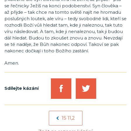
se řečnicky Ježíš na konci podobenství. Syn člověka –
až přijde – tak chce na tomto světě najít ne hromadu
poslušných loutek, ale víru – tedy svobodné lidi, kteří se
rozhodli Boží vůli hledat tam, kde ji naleznou, tak tuto
víru následovat. A tam, kde ji nenaleznou, tak ji budou
dál hledat. Budou to zkoušet znovu a znovu. Nevzdají
se té naděje, že Bůh nakonec odpoví. Takoví se pak
nakonec dočkají i toho Božího zastání.
Amen.
Sdílejte kázání
1S 11,2