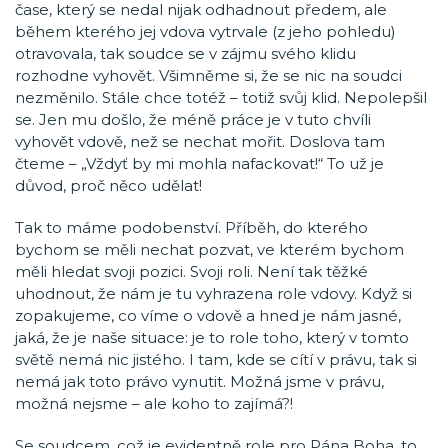
čase, který se nedal nijak odhadnout předem, ale
během kterého jej vdova vytrvale (z jeho pohledu)
otravovala, tak soudce se v zájmu svého klidu
rozhodne vyhovět. Všimněme si, že se nic na soudci
nezměnilo. Stále chce totéž – totiž svůj klid. Nepolepšil
se. Jen mu došlo, že méně práce je v tuto chvíli
vyhovět vdově, než se nechat mořit. Doslova tam
čteme – „Vždyť by mi mohla nafackovat!“ To už je
důvod, proč něco udělat!
Tak to máme podobenství. Příběh, do kterého
bychom se měli nechat pozvat, ve kterém bychom
měli hledat svoji pozici. Svoji roli. Není tak těžké
uhodnout, že nám je tu vyhrazena role vdovy. Když si
zopakujeme, co víme o vdově a hned je nám jasné,
jaká, že je naše situace: je to role toho, který v tomto
světě nemá nic jistého. I tam, kde se cítí v právu, tak si
nemá jak toto právo vynutit. Možná jsme v právu,
možná nejsme – ale koho to zajímá?!
Se soudcem, což je evidentně role pro Pána Boha, to