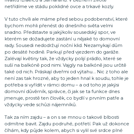
netřídíme ve stádu poklidné ovce a trkavé kozly.
V tuto chvíli ale máme před sebou podobenství, které
bychom mohli přenést do dnešního světa velmi
snadno. Představte si jakýkoliv sousedský spor, ve
kterém se dožadujete zastání u nějaké to domovní
rady. Sousedi nedodržují noční klid. Nezamykají dům
po desáté hodině. Parkují před vjezdem do garáže.
Zalévají květiny tak, že vždycky polijí prádlo, které se
suší na balkóně pod nimi. Vajgly na balkóně jsou určitě
také od nich. Práskají dveřmi od výtahu… Nic z toho ale
není zas tak hrozné, aby to jeden hnal k soudu, tohle je
potřeba si vyřídit v rámci domu – a od toho je jakýsi
domovní důvěrník, správce, či jak se ta funkce dnes
jmenuje, prostě ten člověk, co bydlí v prvním patře a
vždycky vede schůzi nájemníků.
Tak za ním zajdu – a on s se mnou o takové blbosti
odmítne bavit. Zajdu podruhé, potřetí. Pak už dokonce
číhám, kdy půjde kolem, abych si vylil své srdce plné