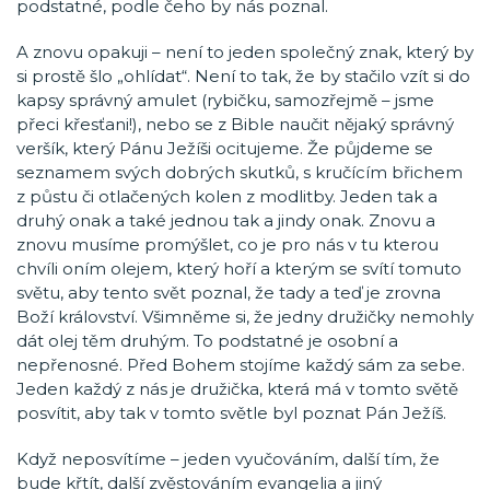
podstatné, podle čeho by nás poznal.
A znovu opakuji – není to jeden společný znak, který by
si prostě šlo „ohlídat“. Není to tak, že by stačilo vzít si do
kapsy správný amulet (rybičku, samozřejmě – jsme
přeci křesťani!), nebo se z Bible naučit nějaký správný
veršík, který Pánu Ježíši ocitujeme. Že půjdeme se
seznamem svých dobrých skutků, s kručícím břichem
z půstu či otlačených kolen z modlitby. Jeden tak a
druhý onak a také jednou tak a jindy onak. Znovu a
znovu musíme promýšlet, co je pro nás v tu kterou
chvíli oním olejem, který hoří a kterým se svítí tomuto
světu, aby tento svět poznal, že tady a teď je zrovna
Boží království. Všimněme si, že jedny družičky nemohly
dát olej těm druhým. To podstatné je osobní a
nepřenosné. Před Bohem stojíme každý sám za sebe.
Jeden každý z nás je družička, která má v tomto světě
posvítit, aby tak v tomto světle byl poznat Pán Ježíš.
Když neposvítíme – jeden vyučováním, další tím, že
bude křtít, další zvěstováním evangelia a jiný