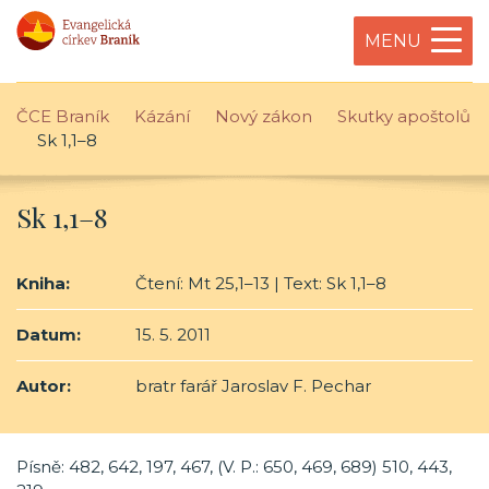
MENU
ČCE Braník
Kázání
Nový zákon
Skutky apoštolů
Sk 1,1–8
Sk 1,1–8
Kniha:
Čtení: Mt 25,1–13 | Text: Sk 1,1–8
Datum:
15. 5. 2011
Autor:
bratr farář Jaroslav F. Pechar
Písně: 482, 642, 197, 467, (V. P.: 650, 469, 689) 510, 443,