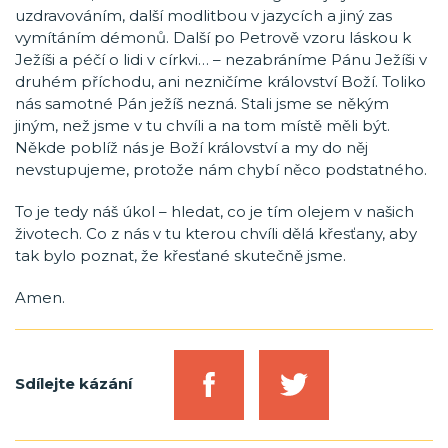
uzdravováním, další modlitbou v jazycích a jiný zas
vymítáním démonů. Další po Petrově vzoru láskou k
Ježíši a péčí o lidi v církvi… – nezabráníme Pánu Ježíši v
druhém příchodu, ani nezničíme království Boží. Toliko
nás samotné Pán ježíš nezná. Stali jsme se někým
jiným, než jsme v tu chvíli a na tom místě měli být.
Někde poblíž nás je Boží království a my do něj
nevstupujeme, protože nám chybí něco podstatného.
To je tedy náš úkol – hledat, co je tím olejem v našich
životech. Co z nás v tu kterou chvíli dělá křesťany, aby
tak bylo poznat, že křesťané skutečně jsme.
Amen.
Sdílejte kázání