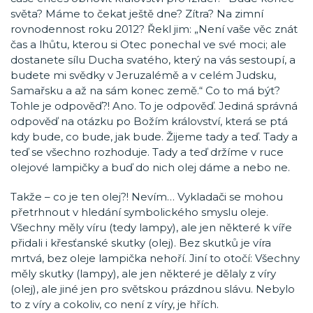
světa? Máme to čekat ještě dne? Zítra? Na zimní
rovnodennost roku 2012? Řekl jim: „Není vaše věc znát
čas a lhůtu, kterou si Otec ponechal ve své moci; ale
dostanete sílu Ducha svatého, který na vás sestoupí, a
budete mi svědky v Jeruzalémě a v celém Judsku,
Samařsku a až na sám konec země.“ Co to má být?
Tohle je odpověď?! Ano. To je odpověď. Jediná správná
odpověď na otázku po Božím království, která se ptá
kdy bude, co bude, jak bude. Žijeme tady a teď. Tady a
teď se všechno rozhoduje. Tady a teď držíme v ruce
olejové lampičky a buď do nich olej dáme a nebo ne.
Takže – co je ten olej?! Nevím… Vykladači se mohou
přetrhnout v hledání symbolického smyslu oleje.
Všechny měly víru (tedy lampy), ale jen některé k víře
přidali i křesťanské skutky (olej). Bez skutků je víra
mrtvá, bez oleje lampička nehoří. Jiní to otočí: Všechny
měly skutky (lampy), ale jen některé je dělaly z víry
(olej), ale jiné jen pro světskou prázdnou slávu. Nebylo
to z víry a cokoliv, co není z víry, je hřích.