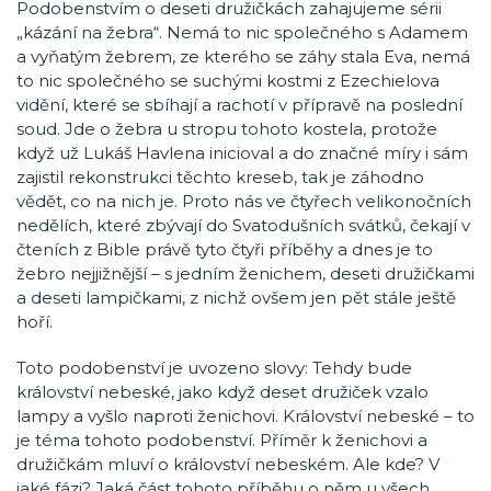
Podobenstvím o deseti družičkách zahajujeme sérii
„kázání na žebra“. Nemá to nic společného s Adamem
a vyňatým žebrem, ze kterého se záhy stala Eva, nemá
to nic společného se suchými kostmi z Ezechielova
vidění, které se sbíhají a rachotí v přípravě na poslední
soud. Jde o žebra u stropu tohoto kostela, protože
když už Lukáš Havlena inicioval a do značné míry i sám
zajistil rekonstrukci těchto kreseb, tak je záhodno
vědět, co na nich je. Proto nás ve čtyřech velikonočních
nedělích, které zbývají do Svatodušních svátků, čekají v
čteních z Bible právě tyto čtyři příběhy a dnes je to
žebro nejjižnější – s jedním ženichem, deseti družičkami
a deseti lampičkami, z nichž ovšem jen pět stále ještě
hoří.
Toto podobenství je uvozeno slovy: Tehdy bude
království nebeské, jako když deset družiček vzalo
lampy a vyšlo naproti ženichovi. Království nebeské – to
je téma tohoto podobenství. Příměr k ženichovi a
družičkám mluví o království nebeském. Ale kde? V
jaké fázi? Jaká část tohoto příběhu o něm u všech