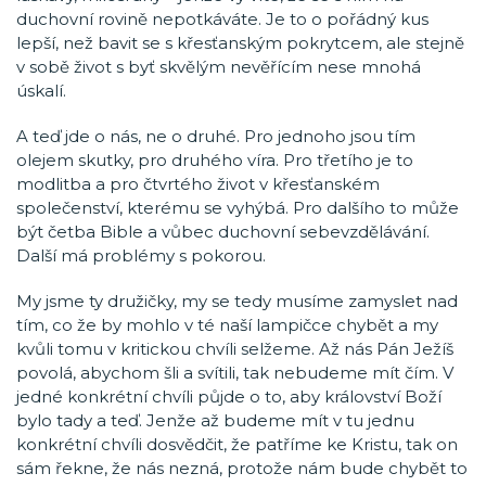
duchovní rovině nepotkáváte. Je to o pořádný kus
lepší, než bavit se s křesťanským pokrytcem, ale stejně
v sobě život s byť skvělým nevěřícím nese mnohá
úskalí.
A teď jde o nás, ne o druhé. Pro jednoho jsou tím
olejem skutky, pro druhého víra. Pro třetího je to
modlitba a pro čtvrtého život v křesťanském
společenství, kterému se vyhýbá. Pro dalšího to může
být četba Bible a vůbec duchovní sebevzdělávání.
Další má problémy s pokorou.
My jsme ty družičky, my se tedy musíme zamyslet nad
tím, co že by mohlo v té naší lampičce chybět a my
kvůli tomu v kritickou chvíli selžeme. Až nás Pán Ježíš
povolá, abychom šli a svítili, tak nebudeme mít čím. V
jedné konkrétní chvíli půjde o to, aby království Boží
bylo tady a teď. Jenže až budeme mít v tu jednu
konkrétní chvíli dosvědčit, že patříme ke Kristu, tak on
sám řekne, že nás nezná, protože nám bude chybět to