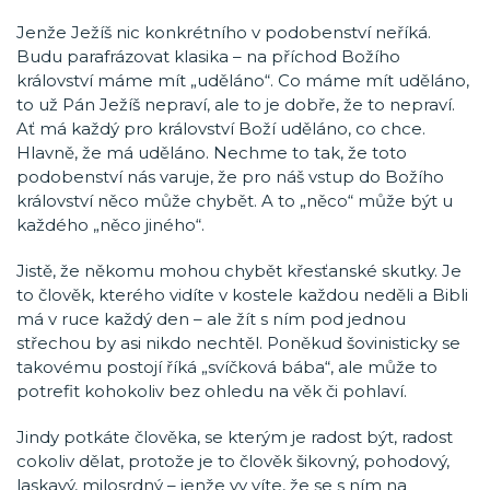
Jenže Ježíš nic konkrétního v podobenství neříká.
Budu parafrázovat klasika – na příchod Božího
království máme mít „uděláno“. Co máme mít uděláno,
to už Pán Ježíš nepraví, ale to je dobře, že to nepraví.
Ať má každý pro království Boží uděláno, co chce.
Hlavně, že má uděláno. Nechme to tak, že toto
podobenství nás varuje, že pro náš vstup do Božího
království něco může chybět. A to „něco“ může být u
každého „něco jiného“.
Jistě, že někomu mohou chybět křesťanské skutky. Je
to člověk, kterého vidíte v kostele každou neděli a Bibli
má v ruce každý den – ale žít s ním pod jednou
střechou by asi nikdo nechtěl. Poněkud šovinisticky se
takovému postojí říká „svíčková bába“, ale může to
potrefit kohokoliv bez ohledu na věk či pohlaví.
Jindy potkáte člověka, se kterým je radost být, radost
cokoliv dělat, protože je to člověk šikovný, pohodový,
laskavý, milosrdný – jenže vy víte, že se s ním na