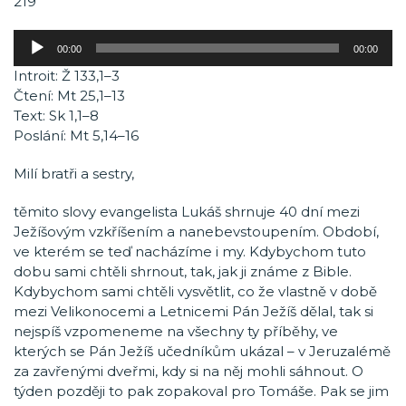
219
Audio
00:00
00:00
přehrávač
Introit: Ž 133,1–3
Čtení: Mt 25,1–13
Text: Sk 1,1–8
Poslání: Mt 5,14–16
Milí bratři a sestry,
těmito slovy evangelista Lukáš shrnuje 40 dní mezi
Ježíšovým vzkříšením a nanebevstoupením. Období,
ve kterém se teď nacházíme i my. Kdybychom tuto
dobu sami chtěli shrnout, tak, jak ji známe z Bible.
Kdybychom sami chtěli vysvětlit, co že vlastně v době
mezi Velikonocemi a Letnicemi Pán Ježíš dělal, tak si
nejspíš vzpomeneme na všechny ty příběhy, ve
kterých se Pán Ježíš učedníkům ukázal – v Jeruzalémě
za zavřenými dveřmi, kdy si na něj mohli sáhnout. O
týden později to pak zopakoval pro Tomáše. Pak se jim