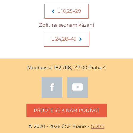
L 10,25–29
Zpět na seznam kázání
L 24,28–45
Modřanská 1821/118, 147 00 Praha 4
PŘIJĎTE SE K NÁM PODÍVAT
© 2020 - 2026 ČCE Braník -
GDPR