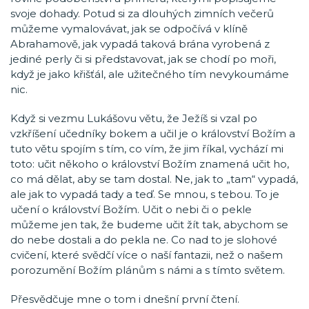
svoje dohady. Potud si za dlouhých zimních večerů
můžeme vymalovávat, jak se odpočívá v klíně
Abrahamově, jak vypadá taková brána vyrobená z
jediné perly či si představovat, jak se chodí po moři,
když je jako křišťál, ale užitečného tím nevykoumáme
nic.
Když si vezmu Lukášovu větu, že Ježíš si vzal po
vzkříšení učedníky bokem a učil je o království Božím a
tuto větu spojím s tím, co vím, že jim říkal, vychází mi
toto: učit někoho o království Božím znamená učit ho,
co má dělat, aby se tam dostal. Ne, jak to „tam“ vypadá,
ale jak to vypadá tady a teď. Se mnou, s tebou. To je
učení o království Božím. Učit o nebi či o pekle
můžeme jen tak, že budeme učit žít tak, abychom se
do nebe dostali a do pekla ne. Co nad to je slohové
cvičení, které svědčí více o naší fantazii, než o našem
porozumění Božím plánům s námi a s tímto světem.
Přesvědčuje mne o tom i dnešní první čtení.