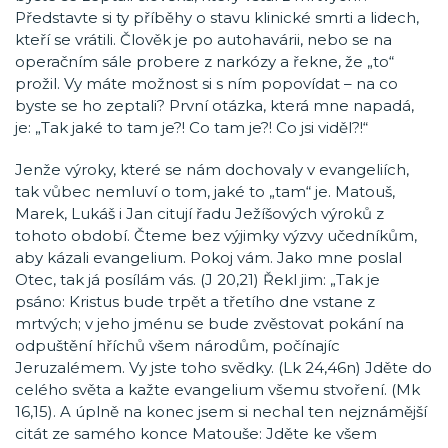
Představte si ty příběhy o stavu klinické smrti a lidech,
kteří se vrátili. Člověk je po autohavárii, nebo se na
operačním sále probere z narkózy a řekne, že „to“
prožil. Vy máte možnost si s ním popovídat – na co
byste se ho zeptali? První otázka, která mne napadá,
je: „Tak jaké to tam je?! Co tam je?! Co jsi viděl?!“
Jenže výroky, které se nám dochovaly v evangeliích,
tak vůbec nemluví o tom, jaké to „tam“ je. Matouš,
Marek, Lukáš i Jan citují řadu Ježíšových výroků z
tohoto období. Čteme bez výjimky výzvy učedníkům,
aby kázali evangelium. Pokoj vám. Jako mne poslal
Otec, tak já posílám vás. (J 20,21) Řekl jim: „Tak je
psáno: Kristus bude trpět a třetího dne vstane z
mrtvých; v jeho jménu se bude zvěstovat pokání na
odpuštění hříchů všem národům, počínajíc
Jeruzalémem. Vy jste toho svědky. (Lk 24,46n) Jděte do
celého světa a kažte evangelium všemu stvoření. (Mk
16,15). A úplně na konec jsem si nechal ten nejznámější
citát ze samého konce Matouše: Jděte ke všem