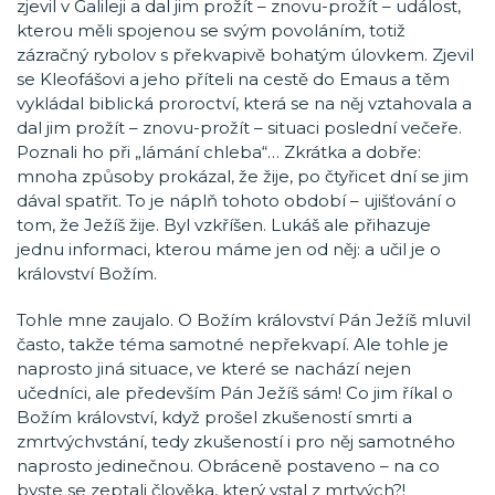
zjevil v Galileji a dal jim prožít – znovu-prožít – událost,
kterou měli spojenou se svým povoláním, totiž
zázračný rybolov s překvapivě bohatým úlovkem. Zjevil
se Kleofášovi a jeho příteli na cestě do Emaus a těm
vykládal biblická proroctví, která se na něj vztahovala a
dal jim prožít – znovu-prožít – situaci poslední večeře.
Poznali ho při „lámání chleba“… Zkrátka a dobře:
mnoha způsoby prokázal, že žije, po čtyřicet dní se jim
dával spatřit. To je náplň tohoto období – ujišťování o
tom, že Ježíš žije. Byl vzkříšen. Lukáš ale přihazuje
jednu informaci, kterou máme jen od něj: a učil je o
království Božím.
Tohle mne zaujalo. O Božím království Pán Ježíš mluvil
často, takže téma samotné nepřekvapí. Ale tohle je
naprosto jiná situace, ve které se nachází nejen
učedníci, ale především Pán Ježíš sám! Co jim říkal o
Božím království, když prošel zkušeností smrti a
zmrtvýchvstání, tedy zkušeností i pro něj samotného
naprosto jedinečnou. Obráceně postaveno – na co
byste se zeptali člověka, který vstal z mrtvých?!