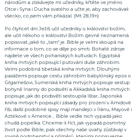
národům a získávejte mi učedníky, křtěte ve jméno
Otce i Syna i Ducha svatého a učte je, aby zachovávali
všecko, co jsem vám přikázal. (Mt 28,19n)
Po čtyřicet dní Ježíš učil učedníky o království božím,
ale učit někoho o království Božím zjevně neznamená
popisovat, jaké to „tam“ je. Bible je velmi skoupá na
informace o tom, co se děje po smrti. Bohaté zdroje
najdete ve všech pohanských kulturách. Egyptská
kniha mrtvých popisující putování duše záhrobím.
Velmi podobná tibetská kniha mrtvých. Dlouhými
pasážemi popisuje cestu záhrobím babylónský epos o
Gilgamešovi, Sumerská kniha mrtvých popisuje sestup
bohyně Inanny do podsvětí a Akkadská kniha mrtvých
popisuje, jak do podsvětí sestoupila Ištar, Japonská
kniha mrtvých popisující zásady pro zrození v Amidově
říši, další podobné spisy mají mandejci v Íránu, Mayové i
Aztékové v Americe… Bible vedle nich vypadá jako
chudá popelka. Chceme-li říct, jak vypadá posmrtný
život podle Bible, pak všechny naše úvahy zůstávají v
rovině podobenství a příměrů, kterými popisujeme