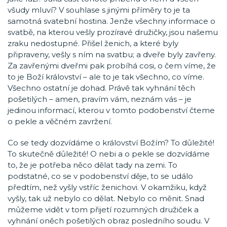
všudy mluví? V souhlase s jinými příměry to je ta
samotná svatební hostina. Jenže všechny informace o
svatbě, na kterou vešly prozíravé družičky, jsou našemu
zraku nedostupné. Přišel ženich, a které byly
připraveny, vešly s ním na svatbu; a dveře byly zavřeny.
Za zavřenými dveřmi pak probíhá cosi, o čem víme, že
to je Boží království – ale to je tak všechno, co víme.
Všechno ostatní je dohad. Právě tak vyhnání těch
pošetilých – amen, pravím vám, neznám vás – je
jedinou informací, kterou v tomto podobenství čteme
o pekle a věčném zavržení.
Co se tedy dozvídáme o království Božím? To důležité!
To skutečně důležité! O nebi a o pekle se dozvídáme
to, že je potřeba něco dělat tady na zemi. To
podstatné, co se v podobenství děje, to se událo
předtím, než vyšly vstříc ženichovi. V okamžiku, když
vyšly, tak už nebylo co dělat. Nebylo co měnit. Snad
můžeme vidět v tom přijetí rozumných družiček a
vyhnání oněch pošetilých obraz posledního soudu. V