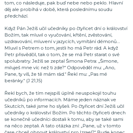
tom, co následuje, pak buď nebe nebo peklo. Hlavní
děj ale probíhá v době, která poslednímu soudu
předchází.
Když Pán Ježíš učil učedníky po čtyřicet dní o království
Božím, tak mluvil o vyučování, křtění, zvěstování,
uzdravování, mluvení v jazycích, vymítání démonů…
Mluvil s Petrem o tom, jestli ho má Petr rád. A když
Petr přisvědčil, tak o tom, že se má Petr starat o své
spolubratry. Ježíš se zeptal Šimona Petra: „Šimone,
miluješ mne víc než ti zde?“ Odpověděl mu: „Ano,
Pane, ty víš, že tě mám rád.“ Řekl mu: „Pas mé
beránky.“ (J 21,15)
Řekl bych, že tím nejspíš úplně neuspokojil touhu
učedníků po informacích. Máme jeden náznak ve
Skutcích, také jsme ho slyšeli. Po čtyřicet dní Ježíš učil
učedníky o království Božím. Po těchto čtyřiceti dnech
se konečně učedníci dostali k tomu, aby se také sami
na něco zeptali. A tato otázka zní: „Pane, už v tomto
čase chceš obnovit království pro Izrael?“ Bude konec