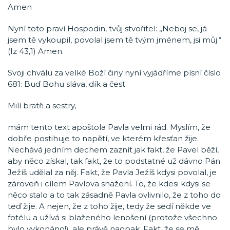
Amen
Nyní toto praví Hospodin, tvůj stvořitel: „Neboj se, já
jsem tě vykoupil, povolal jsem tě tvým jménem, jsi můj.“
(Iz 43,1) Amen.
Svoji chválu za velké Boží činy nyní vyjádříme písní číslo
681: Buď Bohu sláva, dík a čest.
Milí bratři a sestry,
mám tento text apoštola Pavla velmi rád. Myslím, že
dobře postihuje to napětí, ve kterém křesťan žije.
Nechává jedním dechem zaznít jak fakt, že Pavel běží,
aby něco získal, tak fakt, že to podstatné už dávno Pán
Ježíš udělal za něj. Fakt, že Pavla Ježíš kdysi povolal, je
zároveň i cílem Pavlova snažení. To, že kdesi kdysi se
něco stalo a to tak zásadně Pavla ovlivnilo, že z toho do
teď žije. A nejen, že z toho žije, tedy že sedí někde ve
fotélu a užívá si blaženého lenošení (protože všechno
bylo vykonáno!), ale právě naopak. Fakt, že se mě