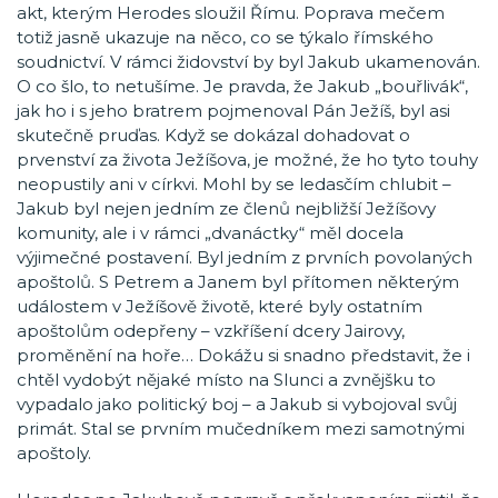
akt, kterým Herodes sloužil Římu. Poprava mečem
totiž jasně ukazuje na něco, co se týkalo římského
soudnictví. V rámci židovství by byl Jakub ukamenován.
O co šlo, to netušíme. Je pravda, že Jakub „bouřlivák“,
jak ho i s jeho bratrem pojmenoval Pán Ježíš, byl asi
skutečně pruďas. Když se dokázal dohadovat o
prvenství za života Ježíšova, je možné, že ho tyto touhy
neopustily ani v církvi. Mohl by se ledasčím chlubit –
Jakub byl nejen jedním ze členů nejbližší Ježíšovy
komunity, ale i v rámci „dvanáctky“ měl docela
výjimečné postavení. Byl jedním z prvních povolaných
apoštolů. S Petrem a Janem byl přítomen některým
událostem v Ježíšově životě, které byly ostatním
apoštolům odepřeny – vzkříšení dcery Jairovy,
proměnění na hoře… Dokážu si snadno představit, že i
chtěl vydobýt nějaké místo na Slunci a zvnějšku to
vypadalo jako politický boj – a Jakub si vybojoval svůj
primát. Stal se prvním mučedníkem mezi samotnými
apoštoly.