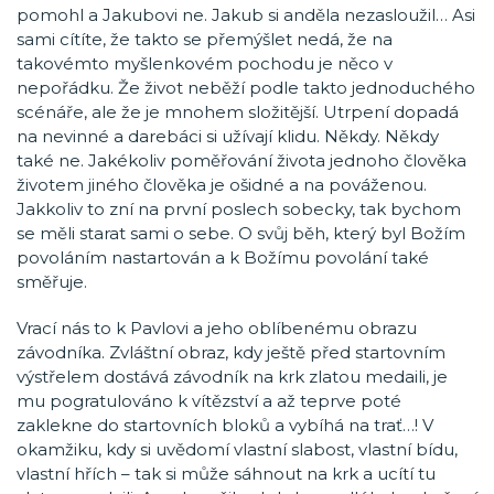
pomohl a Jakubovi ne. Jakub si anděla nezasloužil… Asi
sami cítíte, že takto se přemýšlet nedá, že na
takovémto myšlenkovém pochodu je něco v
nepořádku. Že život neběží podle takto jednoduchého
scénáře, ale že je mnohem složitější. Utrpení dopadá
na nevinné a darebáci si užívají klidu. Někdy. Někdy
také ne. Jakékoliv poměřování života jednoho člověka
životem jiného člověka je ošidné a na pováženou.
Jakkoliv to zní na první poslech sobecky, tak bychom
se měli starat sami o sebe. O svůj běh, který byl Božím
povoláním nastartován a k Božímu povolání také
směřuje.
Vrací nás to k Pavlovi a jeho oblíbenému obrazu
závodníka. Zvláštní obraz, kdy ještě před startovním
výstřelem dostává závodník na krk zlatou medaili, je
mu pogratulováno k vítězství a až teprve poté
zaklekne do startovních bloků a vybíhá na trať…! V
okamžiku, kdy si uvědomí vlastní slabost, vlastní bídu,
vlastní hřích – tak si může sáhnout na krk a ucítí tu