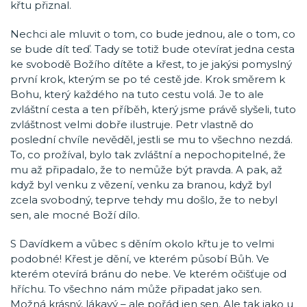
křtu přiznal.
Nechci ale mluvit o tom, co bude jednou, ale o tom, co
se bude dít teď. Tady se totiž bude otevírat jedna cesta
ke svobodě Božího dítěte a křest, to je jakýsi pomyslný
první krok, kterým se po té cestě jde. Krok směrem k
Bohu, který každého na tuto cestu volá. Je to ale
zvláštní cesta a ten příběh, který jsme právě slyšeli, tuto
zvláštnost velmi dobře ilustruje. Petr vlastně do
poslední chvíle nevěděl, jestli se mu to všechno nezdá.
To, co prožíval, bylo tak zvláštní a nepochopitelné, že
mu až připadalo, že to nemůže být pravda. A pak, až
když byl venku z vězení, venku za branou, když byl
zcela svobodný, teprve tehdy mu došlo, že to nebyl
sen, ale mocné Boží dílo.
S Davídkem a vůbec s děním okolo křtu je to velmi
podobné! Křest je dění, ve kterém působí Bůh. Ve
kterém otevírá bránu do nebe. Ve kterém očišťuje od
hříchu. To všechno nám může připadat jako sen.
Možná krásný, lákavý – ale pořád jen sen. Ale tak jako u