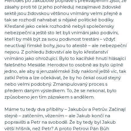
Herodes po Jakubově popravě s překvapením zjistil, že
zásahy proti té (z jeho pohledu) nezajímavé židovské
sektě jsou židovskou většinou vnímány velmi přejně a
tak se rozhodl nahrabat si nějaké politické bodíky.
Křesťané jako celek rozhodně nebyli společensky
nebezpeční a ještě sto let byli vnímáni jako podivíni,
kteří by měli být za svou podivnost trestáni – vždyť
neuctívají římské bohy, jsou to ateisté – ale nebezpeční
nejsou. Z pohledu židovství ale bylo křesťanství
vnímáno jako ohrožující. Bylo to kacířské hnutí hlásající
falešného Mesiáše. Herodovi to osobně asi bylo úplně
jedno, ale aby si jeruzalémské židy naklonil ještě víc, tak
zatkl Petra a lze očekávat, že by ho čekal osud stejný
nebo velmi podobný. Zmanipulovaný proces s
předem daným výsledkem. To, že se nekonal, bylo
způsobeno jen tím zázrakem s andělem.
Máme tu tedy dva příběhy – Jakubův a Petrův. Začínají
stejně – zatčením, vězením – ale Jakub končí na
popravišti a Petr na svobodě. Že by tedy byl Jakub
větší hříšník, než Petr? A proto Petrovi Pán Bůh