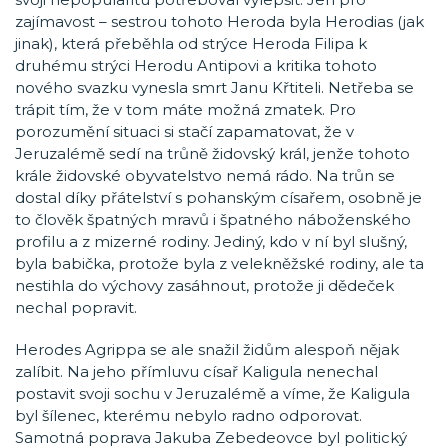
zajímavost – sestrou tohoto Heroda byla Herodias (jak
jinak), která přeběhla od strýce Heroda Filipa k
druhému strýci Herodu Antipovi a kritika tohoto
nového svazku vynesla smrt Janu Křtiteli. Netřeba se
trápit tím, že v tom máte možná zmatek. Pro
porozumění situaci si stačí zapamatovat, že v
Jeruzalémě sedí na trůně židovský král, jenže tohoto
krále židovské obyvatelstvo nemá rádo. Na trůn se
dostal díky přátelství s pohanským císařem, osobně je
to člověk špatných mravů i špatného náboženského
profilu a z mizerné rodiny. Jediný, kdo v ní byl slušný,
byla babička, protože byla z velekněžské rodiny, ale ta
nestihla do výchovy zasáhnout, protože ji dědeček
nechal popravit.
Herodes Agrippa se ale snažil židům alespoň nějak
zalíbit. Na jeho přímluvu císař Kaligula nenechal
postavit svoji sochu v Jeruzalémě a víme, že Kaligula
byl šílenec, kterému nebylo radno odporovat.
Samotná poprava Jakuba Zebedeovce byl politický