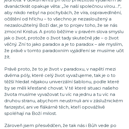
dvanáctkrát opakuje věta: „Je naší společnou vírou…!“,
aby nikdo nebyl na pochybách, že víra, ospravedlnění,
očištění od hříchu – to všechno je nezasloužený a
nezasloužitelný Boží dar, je to projev toho, že se nás
zmocnil Kristus. A proto běžíme v pravém slova smyslu
jak o život, protože o život tady skutečně jde – o život
věčný. Zní to jako paradox a je to paradox – ale myslím,
že právě v tomto paradoxním vyjádření se musíme učit
žít.
Právě proto, že to je život v paradoxu, v napětí mezi
dvěma póly, které celý život vyvažujeme, tak je o to
těžší hledat nějakou univerzální šablonu, podle které
by se měli křesťané chovat. V té které situaci našeho
života musíme vyvažovat tu víc na jednu a tu víc na
druhou stranu, abychom neustrnuli ani v záslužnickém
farizejství, ani ve flákárně těch, kteří opovážlivě
spoléhají na Boží milost.
Zároveň jsem přesvědčen, že tak nás i Bůh vede po