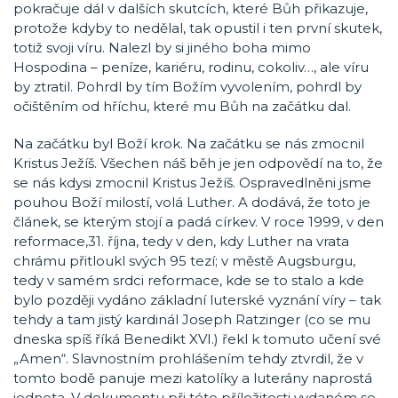
pokračuje dál v dalších skutcích, které Bůh přikazuje,
protože kdyby to nedělal, tak opustil i ten první skutek,
totiž svoji víru. Nalezl by si jiného boha mimo
Hospodina – peníze, kariéru, rodinu, cokoliv…, ale víru
by ztratil. Pohrdl by tím Božím vyvolením, pohrdl by
očištěním od hříchu, které mu Bůh na začátku dal.
Na začátku byl Boží krok. Na začátku se nás zmocnil
Kristus Ježíš. Všechen náš běh je jen odpovědí na to, že
se nás kdysi zmocnil Kristus Ježíš. Ospravedlněni jsme
pouhou Boží milostí, volá Luther. A dodává, že toto je
článek, se kterým stojí a padá církev. V roce 1999, v den
reformace,31. října, tedy v den, kdy Luther na vrata
chrámu přitloukl svých 95 tezí; v městě Augsburgu,
tedy v samém srdci reformace, kde se to stalo a kde
bylo později vydáno základní luterské vyznání víry – tak
tehdy a tam jistý kardinál Joseph Ratzinger (co se mu
dneska spíš říká Benedikt XVI.) řekl k tomuto učení své
„Amen“. Slavnostním prohlášením tehdy ztvrdil, že v
tomto bodě panuje mezi katolíky a luterány naprostá
jednota. V dokumentu při této příležitosti vydaném se