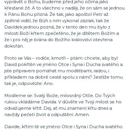
vyprávět o Bohu, budeme před jeho očima jako
křesťané žít. A to všechno v naději, že on sám se jednou
k Pánu Bohu přizná. Že tak, jako apoštol Petr až
zpětně viděl, že Bůh s ním vykonal zázrak, tak že
Davídek jednou pozná, že v tento den mu bylo z
milosti Boží křtem zpečetěno, že je dítětem Božím a
že i pro něj je brána do Božího království otevřena
dokořán.
Proto se Vás – rodiče, kmotři – ptám: chcete, aby byl
David pokřtěn ve jméno Otce i Syna i Ducha svatého a
jste připraveni pomáhat mu modlitbami, radou, i
příkladem na dobré cestě spolu s námi? Jestliže tomu
tak je, odpovězte: Ano.
Modleme se: Svatý Bože, milosrdný Otče. Do Tvých
rukou vkládáme Davida. V důvěře ve Tvoji milost se ho
odvažujeme křtít. Dej, ať mu znamení křtu dnes a
navždy pečetí život a odpuštění. Amen.
Davide, křtím tě ve jméno Otce i Syna i Ducha svatého.