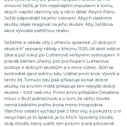
zmocnil Ježíš, je tím nejsilnějším impulsem k tomu,
abych napřel všechny síly a něco dělal. Abych Pánu
Ježíši odpověděl na jeho oslovení. Abych vlastními
skutky nějak reagoval na jeho skutek. Aby Ježíšova
akce vyvolala patřičnou reakci.
Sežeňte si někde útlý Lutherův spiseček „O dobrých
skutcích“ sepsaný někdy v březnu 1520, čili dost krátce
(dva a půl roku) po Lutherově veřejném vystoupení. V
pravdě kámen úhelný pro pochopení Lutherova
postoje k dobrým skutkům a k etice vůbec. Bůh se
svobodně zjevil svému lidu. Udělal první krok. Vyvolil si
tento lid. Tomuto lidu pak přikazuje konat dobré
skutky, na prvním místě přikazuje ten nejvyšší dobrý
skutek – totiž naši víru. Proto první přikázání Desatera
mluví o Boží jedinečnosti a o tom, že věřící člověk
nemá žádného jiného boha mimo Hospodina.
Všechno ostatní vychází pak z této víry, a pokud to z ní
nevychází, je to špatné, je to hřích. Vyvolený člověk,
tedy člověk, který uvěřil, ten potom zcela přirozeně