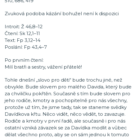
510, 686, 419
Zvuková podoba kázání bohužel není k dispozici
Introit: Ž 46,8–12
Čtení: Sk 12,1–11
Text: Fp 3,12–14
Poslání: Fp 43,4–7
Po prvním čtení:
Milí bratři a sestry, vážení přátelé!
Tohle dnešní „slovo pro děti“ bude trochu jiné, než
obvykle. Bude slovem pro malého Davida, který bude
za chviličku pokřtěn. Současně s tím bude slovem pro
jeho rodiče, kmotry a pochopitelně pro nás všechny,
protože už tím, že jsme tady, tak se staneme svědky
Davídkova křtu. Něco vidět, něco vědět, to zavazuje.
Rodiče a kmotry v první řadě, ale současně i pro nás
ostatní vzniká závazek se za Davídka modlit a vůbec
dělat všechno proto, aby se on sám jednou k tomuto