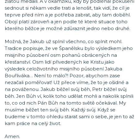
zlatou medaili. A v okamžiku, kdy by podléhal pokušení
sednout si někam vedle trati a lenošit, tak vidí, že cíl je
teprve před ním a je potřeba zabrat, aby tam doběhl.
Obojí platí zároveň a jen podle té které situace toho
kterého běžce je možné zdůraznit jedno nebo druhé.
Možná, že Jakub už splnil všechno, co splnit mohl.
Tradice popisuje, že ve Španělsku bylo výsledkem jeho
misijního působení osm pohanů obrácených na
křesťanství. Osm lidí přivedených ke Kristu jako
výsledek celoživotního misijního působení Jakuba
Bouřliváka… Není to málo?! Pozor, abychom zase
nezačali poměřovat! Už přece víme, že to je ošidné a
na pováženou. Jakub běžel svůj běh, Petr běžel svůj
běh. Jen Bůh ví, kolik toho udělat mohli a nakolik splnili
to, co od nich Pán Bůh na tomto světě očekával. My
musíme běžet ten svůj běh. Každý svůj. Když se
budeme v tomto ohledu starat sami o sebe, je jen to až
kam práce na celý život.
Amen.