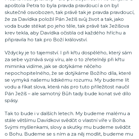
apoštola Petra to byla pravda pravdoucí a on byl
skutečně osvobozen, tak právě tak je pravda pravdoucí,
že za Davídka položil Pán Ježíš svůj život a tak, jako
voda bude stékat po jeho těle, tak právě tak Ježíšova
krev tekla, aby Davídka očistila od každého hříchu a
připravila ho tak pro Boží království.
Vždycky je to tajemství. I při křtu dospělého, který sám
za sebe vyznává svoji víru, ale o to zřetelněji při křtu
miminka vidíme, jak se dotýkáme něčeho
nepochopitelného, že se dotýkáme Božího díla, které
se vymyká našemu lidskému rozumu. My budeme lít
vodu a říkat slova, která nás pro tuto příležitost naučil
Pán Ježíš – ale samotný Bůh tady bude konat své dílo
spásy.
Tak to bude i v dalších letech. My budeme malému a
stále většímu Davídkovi svědčit o vlastní víře v Boha.
Svými myšlenkami, slovy a skutky mu budeme svědčit
o Bohu. Budeme se s ním a za něj modlit, budeme mu