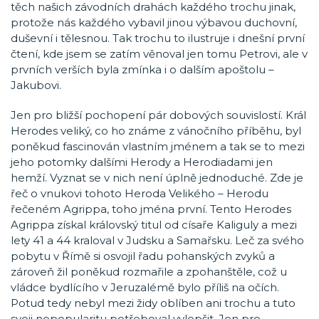
těch našich závodních drahách každého trochu jinak,
protože nás každého vybavil jinou výbavou duchovní,
duševní i tělesnou. Tak trochu to ilustruje i dnešní první
čtení, kde jsem se zatím věnoval jen tomu Petrovi, ale v
prvních verších byla zmínka i o dalším apoštolu –
Jakubovi.
Jen pro bližší pochopení pár dobových souvislostí. Král
Herodes veliký, co ho známe z vánočního příběhu, byl
poněkud fascinován vlastním jménem a tak se to mezi
jeho potomky dalšími Herody a Herodiadami jen
hemží. Vyznat se v nich není úplně jednoduché. Zde je
řeč o vnukovi tohoto Heroda Velikého – Herodu
řečeném Agrippa, toho jména první. Tento Herodes
Agrippa získal královský titul od císaře Kaliguly a mezi
lety 41 a 44 kraloval v Judsku a Samařsku. Leč za svého
pobytu v Římě si osvojil řadu pohanských zvyků a
zároveň žil poněkud rozmařile a zpohanštěle, což u
vládce bydlícího v Jeruzalémě bylo příliš na očích.
Potud tedy nebyl mezi židy oblíben ani trochu a tuto
svoji nepopularitu potřeboval vylepšit. Jen pro