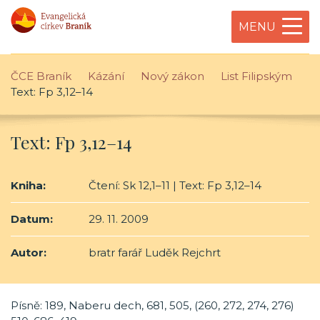
MENU
ČCE Braník
Kázání
Nový zákon
List Filipským
Text: Fp 3,12–14
Text: Fp 3,12–14
Kniha:
Čtení: Sk 12,1–11 | Text: Fp 3,12–14
Datum:
29. 11. 2009
Autor:
bratr farář Luděk Rejchrt
Písně: 189, Naberu dech, 681, 505, (260, 272, 274, 276)