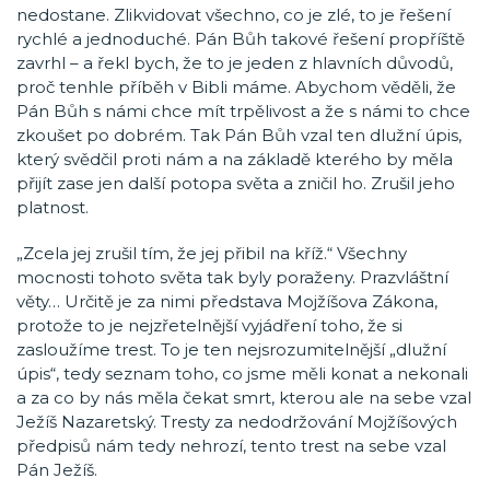
nedostane. Zlikvidovat všechno, co je zlé, to je řešení
rychlé a jednoduché. Pán Bůh takové řešení propříště
zavrhl – a řekl bych, že to je jeden z hlavních důvodů,
proč tenhle příběh v Bibli máme. Abychom věděli, že
Pán Bůh s námi chce mít trpělivost a že s námi to chce
zkoušet po dobrém. Tak Pán Bůh vzal ten dlužní úpis,
který svědčil proti nám a na základě kterého by měla
přijít zase jen další potopa světa a zničil ho. Zrušil jeho
platnost.
„Zcela jej zrušil tím, že jej přibil na kříž.“ Všechny
mocnosti tohoto světa tak byly poraženy. Prazvláštní
věty… Určitě je za nimi představa Mojžíšova Zákona,
protože to je nejzřetelnější vyjádření toho, že si
zasloužíme trest. To je ten nejsrozumitelnější „dlužní
úpis“, tedy seznam toho, co jsme měli konat a nekonali
a za co by nás měla čekat smrt, kterou ale na sebe vzal
Ježíš Nazaretský. Tresty za nedodržování Mojžíšových
předpisů nám tedy nehrozí, tento trest na sebe vzal
Pán Ježíš.