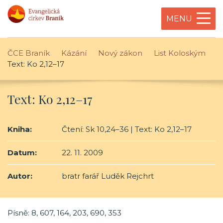
MENU
ČCE Braník
Kázání
Nový zákon
List Koloským
Text: Ko 2,12–17
Text: Ko 2,12–17
Kniha:
Čtení: Sk 10,24–36 | Text: Ko 2,12–17
Datum:
22. 11. 2009
Autor:
bratr farář Luděk Rejchrt
Písně: 8, 607, 164, 203, 690, 353