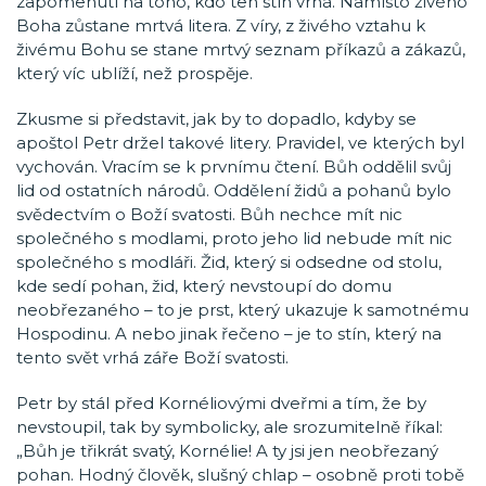
zapomenutí na toho, kdo ten stín vrhá. Namísto živého
Boha zůstane mrtvá litera. Z víry, z živého vztahu k
živému Bohu se stane mrtvý seznam příkazů a zákazů,
který víc ublíží, než prospěje.
Zkusme si představit, jak by to dopadlo, kdyby se
apoštol Petr držel takové litery. Pravidel, ve kterých byl
vychován. Vracím se k prvnímu čtení. Bůh oddělil svůj
lid od ostatních národů. Oddělení židů a pohanů bylo
svědectvím o Boží svatosti. Bůh nechce mít nic
společného s modlami, proto jeho lid nebude mít nic
společného s modláři. Žid, který si odsedne od stolu,
kde sedí pohan, žid, který nevstoupí do domu
neobřezaného – to je prst, který ukazuje k samotnému
Hospodinu. A nebo jinak řečeno – je to stín, který na
tento svět vrhá záře Boží svatosti.
Petr by stál před Kornéliovými dveřmi a tím, že by
nevstoupil, tak by symbolicky, ale srozumitelně říkal:
„Bůh je třikrát svatý, Kornélie! A ty jsi jen neobřezaný
pohan. Hodný člověk, slušný chlap – osobně proti tobě