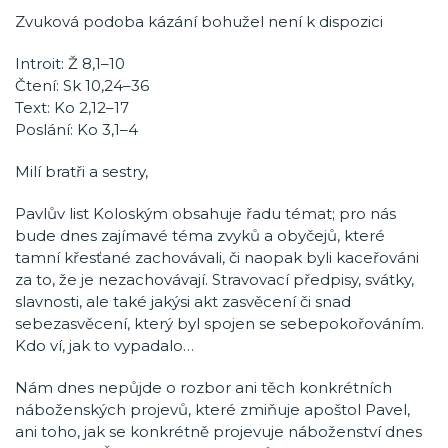
Zvuková podoba kázání bohužel není k dispozici
Introit: Ž 8,1–10
Čtení: Sk 10,24–36
Text: Ko 2,12–17
Poslání: Ko 3,1–4
Milí bratři a sestry,
Pavlův list Koloským obsahuje řadu témat; pro nás
bude dnes zajímavé téma zvyků a obyčejů, které
tamní křesťané zachovávali, či naopak byli kaceřováni
za to, že je nezachovávají. Stravovací předpisy, svátky,
slavnosti, ale také jakýsi akt zasvěcení či snad
sebezasvěcení, který byl spojen se sebepokořováním.
Kdo ví, jak to vypadalo…
Nám dnes nepůjde o rozbor ani těch konkrétních
náboženských projevů, které zmiňuje apoštol Pavel,
ani toho, jak se konkrétně projevuje náboženství dnes