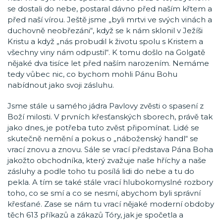
se dostali do nebe, postaral dávno před naším křtem a
před naší vírou. Ještě jsme „byli mrtvi ve svých vinách a
duchovně neobřezáni“, když se k nám sklonil v Ježíši
Kristu a když „nás probudil k životu spolu s Kristem a
všechny viny nám odpustil“. K tomu došlo na Golgatě
nějaké dva tisíce let před naším narozením. Nemáme
tedy vůbec nic, co bychom mohli Pánu Bohu
nabídnout jako svoji zásluhu.
Jsme stále u samého jádra Pavlovy zvěsti o spasení z
Boží milosti. V prvních křesťanských sborech, právě tak
jako dnes, je potřeba tuto zvěst připomínat. Lidé se
skutečně nemění a pokus o „náboženský handl“ se
vrací znovu a znovu. Sále se vrací představa Pána Boha
jakožto obchodníka, který zvažuje naše hříchy a naše
zásluhy a podle toho tu posílá lidi do nebe a tu do
pekla. A tím se také stále vrací hlubokomyslné rozbory
toho, co se smí a co se nesmí, abychom byli správní
křesťané. Zase se nám tu vrací nějaké moderní obdoby
těch 613 příkazů a zákazů Tóry, jak je spočetla a