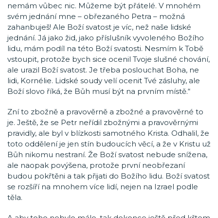
nemám vůbec nic. Můžeme být přátelé. V mnohém
svém jednání mne – obřezaného Petra – možná
zahanbuješ! Ale Boží svatost je víc, než naše lidské
jednání. Já jako žid, jako příslušník vyvoleného Božího
lidu, mám podíl na této Boží svatosti. Nesmím k Tobě
vstoupit, protože bych sice ocenil Tvoje slušné chování,
ale urazil Boží svatost. Je třeba poslouchat Boha, ne
lidi, Kornélie. Lidské soudy velí ocenit Tvé zásluhy, ale
Boží slovo říká, že Bůh musí být na prvním místě.“
Zní to zbožně a pravověrně a zbožné a pravověrné to
je. Ještě, že se Petr neřídil zbožnými a pravověrnými
pravidly, ale byl v blízkosti samotného Krista. Odhalil, že
toto oddělení je jen stín budoucích věcí, a že v Kristu už
Bůh nikomu nestraní. Že Boží svatost nebude snížena,
ale naopak povýšena, protože první neobřezaní
budou pokřtěni a tak přijati do Božího lidu. Boží svatost
se rozšíří na mnohem více lidí, nejen na Izrael podle
těla.
A aby toho nebylo málo, tak dokonce ještě před křtem