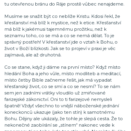
tu otevřenou bránu do Ráje prostě vůbec nenajdeme.
Musíme se snažit být co neblíže Kristu. Kdosi řekl, že
křesťanství má blíž k mystice, než k etice. Křesťanství
má blíž k jakémusi tajemnému prožitku, než k
seznamu toho, co se má a co se nemá dělat. To je
správný postřeh! V křesťanství jde o vztah k Bohu, o
život v Boží blízkosti. Jak se to projeví v praxi je věc
zajímavá, ale až druhotná.
Co se stane, když ji dáme na první místo? Když místo
hledání Boha a jeho vůle, místo modliteb a meditací,
místo četby Bible začneme řešit, jak má vypadat
křesťanský život, co se smí a co se nesmí? To se nám
sem jen zadními vrátky vloudilo už zmiňované
farizejské zákonictví. Oni to ti farizejové nemysleli
špatně! Vždyť všechno to vnější náboženské jednání
koneckonců ukazuje (jako ten stín) k samotnému
Bohu. Dějiny ale ukázaly, že tohle je slepá cesta. Že to
nekonečné zaobírání se „stínem“ nakonec vede k