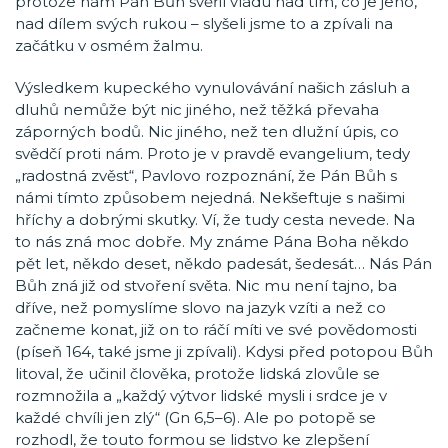
protože nám Pán Bůh svěřil vládu nad tím, co je jeho,
nad dílem svých rukou – slyšeli jsme to a zpívali na
začátku v osmém žalmu.
Výsledkem kupeckého vynulovávání našich zásluh a
dluhů nemůže být nic jiného, než těžká převaha
záporných bodů. Nic jiného, než ten dlužní úpis, co
svědčí proti nám. Proto je v pravdě evangelium, tedy
„radostná zvěst“, Pavlovo rozpoznání, že Pán Bůh s
námi tímto způsobem nejedná. Nekšeftuje s našimi
hříchy a dobrými skutky. Ví, že tudy cesta nevede. Na
to nás zná moc dobře. My známe Pána Boha někdo
pět let, někdo deset, někdo padesát, šedesát… Nás Pán
Bůh zná již od stvoření světa. Nic mu není tajno, ba
dříve, než pomyslíme slovo na jazyk vzíti a než co
začneme konat, již on to ráčí míti ve své povědomosti
(píseň 164, také jsme ji zpívali). Kdysi před potopou Bůh
litoval, že učinil člověka, protože lidská zlovůle se
rozmnožila a „každý výtvor lidské mysli i srdce je v
každé chvíli jen zlý“ (Gn 6,5–6). Ale po potopě se
rozhodl, že touto formou se lidstvo ke zlepšení