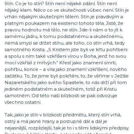
Stín. Co je to stín? Stín není nějaké zdání. Stín není
nějaký klam. Něco co ve skutečnosti vůbec není. Stín je
vrhán nějakým skutečným tělem. Stín je pravdivým a
platným poukazem na existenci tohoto těla. Jistě, že
pravou hodnotu má tělo, ne stín. Jde-li nám o to jít k
samému jádru, k tomu podstatnému a skutečnému,
nemá smysl se držet stínu, ale toho, co stín vrhá, tedy
samotného Krista. „S Kristem jste byli ve křtu pohřbeni
a spolu s ním také vzkříšeni vírou v Boha, jenž ho svou
mocí vzkřísil z mrtvých.“ Křest jako znamení smrti,
pohřbu, konce – a víra jako znamení vzkříšení, nového
začátku. To, že jsme byli pokřtěni, to, že věříme v Ježíše
Nazaretského jako svého Spasitele, to nás drží při tom
jediném podstatném a skutečném, totiž při Kristu
samotném. Od této naší blízkosti se pak odvozuje
všechno ostatní.
Tak, jako je stín v blízkosti předmětu, který stín vrhá,
ostrý a má jasné hrany a postupně dál a dál je
nejasnější, rozplizlejší, tak je to i s těmi lidskými předpisy.