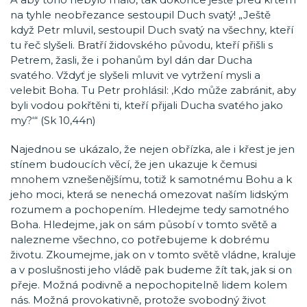
na tyhle neobřezance sestoupil Duch svatý! „Ještě
když Petr mluvil, sestoupil Duch svatý na všechny, kteří
tu řeč slyšeli. Bratří židovského původu, kteří přišli s
Petrem, žasli, že i pohanům byl dán dar Ducha
svatého. Vždyť je slyšeli mluvit ve vytržení mysli a
velebit Boha. Tu Petr prohlásil: ‚Kdo může zabránit, aby
byli vodou pokřtěni ti, kteří přijali Ducha svatého jako
my?‘“ (Sk 10,44n)
Najednou se ukázalo, že nejen obřízka, ale i křest je jen
stínem budoucích věcí, že jen ukazuje k čemusi
mnohem vznešenějšímu, totiž k samotnému Bohu a k
jeho moci, která se nenechá omezovat naším lidským
rozumem a pochopením. Hledejme tedy samotného
Boha. Hledejme, jak on sám působí v tomto světě a
nalezneme všechno, co potřebujeme k dobrému
životu. Zkoumejme, jak on v tomto světě vládne, kraluje
a v poslušnosti jeho vládě pak budeme žít tak, jak si on
přeje. Možná podivně a nepochopitelně lidem kolem
nás. Možná provokativně, protože svobodný život