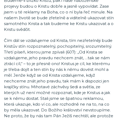
Budeme-li blízko Kristu, pak i naše náboženské
projevy budou o Kristu dobře a jasně vypovídat. Zase
jsem u té reklamy na Boha, co o ní byla řeč minule. Na
našem životě se bude zřetelně a viditelně ukazovat stín
samotného Krista a tak budeme ke Kristu ukazovat a o
Kristu svědčit.
Čím dál se vzdalujeme od Krista, tím nezřetelněji bude
Kristův stín rozpoznatelný, pochopitelný, srozumitelný.
Třetí píseň, kterou jsme zpívali (607): „Od Krista se
vzdalujeme, jeho pravdu nechcem znát, …tak se nám
ztrácí cíl,“ – to je přesně ono! Kristus je cíl, ke kterému
je třeba dojít a ten stín by nás k němu dovést mohl a
měl. Jenže když se od Krista vzdalujeme, když
nechceme znát jeho pravdu, tak mám k dispozici jen
krajíčky stínu. Mihotavé záchvěvy šedi a světla, ze
kterých už není možné rozpoznat, kde je Kristus a jak
se k němu dostat. Stali jsme se špatnou reklamou,
která ukazuje, kdo ví co, ale rozhodně ne na to, na co
by měla ukazovat. Do Božího království nevstoupíme.
Ne proto, že by nás tam Pán Ježíš nechtěl, ale protože