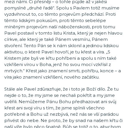
mezi námi. Či přesněji – o tohle půjde až v jakési
pomyslné „druhé řadě“. Spolu s Pavlem totiž musíme
vyzdvihnout to, co těmto projevům předchází. Proti
těmto lidským pokusům, proti těmto sebelépe
míněným projevům naší náboženskosti, proti tomu
Pavel postavil v tomto listu Krista, který je nejen hlavou
církve, ale který je také Pánem vesmíru, Pánem
stvoření. Tento Pán se k nám sklonil a jedinou lidskou
aktivitou, o které Pavel hovoří, je tu křest a víra. „S
Kristem jste byli ve křtu pohřbeni a spolu s ním také
vzkříšeni vírou v Boha, jenž ho svou mocí vzkřísil z
mrtvých.“ Křest jako znamení smrti, pohřbu, konce – a
víra jako znamení vzkříšení, nového začátku.
Stále ale Pavel zdůrazňuje, že i toto je Boží dílo. Že tu
nejde o to, že my jsme se nechali pokřtít a my jsme
uvěřili. Nemůžeme Pánu Bohu předhazovat ani svůj
křest ani svoji víru s tím, že jsme splnili všechno
potřebné a Bohu už nezbývá, než nás se vší parádou
přivést do nebe. Ne proto, že by snad na našem křtu či
naší víře bylo něco špatně. Bůh se totiž o to, abychom