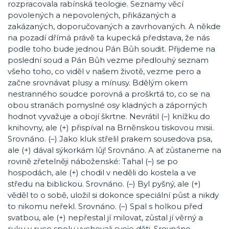
rozpracovala rabínská teologie. Seznamy věcí
povolených a nepovolených, přikázaných a
zakázaných, doporučovaných a zavrhovaných. A někde
na pozadí dřímá právě ta kupecká představa, že nás
podle toho bude jednou Pán Bůh soudit. Přijdeme na
poslední soud a Pán Bůh vezme předlouhý seznam
všeho toho, co viděl v našem životě, vezme pero a
začne srovnávat plusy a mínusy. Bdělým okem
nestranného soudce porovná a proškrtá to, co se na
obou stranách pomyslné osy kladných a záporných
hodnot vyvažuje a obojí škrtne. Nevrátil (–) knížku do
knihovny, ale (+) přispíval na Brněnskou tiskovou misii.
Srovnáno. (–) Jako kluk střelil prakem sousedova psa,
ale (+) dával sýkorkám lůj! Srovnáno. A ať zůstaneme na
rovině zřetelněji náboženské: Tahal (–) se po
hospodách, ale (+) chodil v neděli do kostela a ve
středu na biblickou. Srovnáno. (–) Byl pyšný, ale (+)
věděl to o sobě, uložil si dokonce speciální půst a nikdy
to nikomu neřekl. Srovnáno. (–) Spal s holkou před
svatbou, ale (+) nepřestal jí milovat, zůstal jí věrný a
ruku v ruce spolu vychovali svoje děti. Srovnáno.