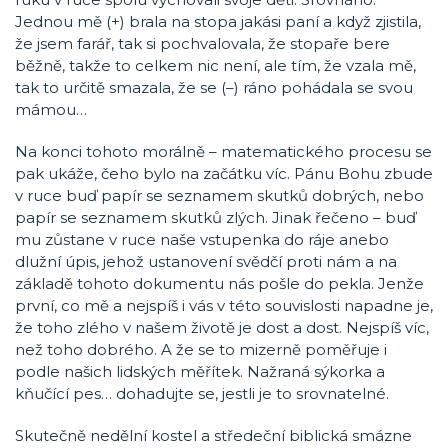
Jednou mě (+) brala na stopa jakási paní a když zjistila,
že jsem farář, tak si pochvalovala, že stopaře bere
běžně, takže to celkem nic není, ale tím, že vzala mě,
tak to určitě smazala, že se (–) ráno pohádala se svou
mámou…
Na konci tohoto morálně – matematického procesu se
pak ukáže, čeho bylo na začátku víc. Pánu Bohu zbude
v ruce buď papír se seznamem skutků dobrých, nebo
papír se seznamem skutků zlých. Jinak řečeno – buď
mu zůstane v ruce naše vstupenka do ráje anebo
dlužní úpis, jehož ustanovení svědčí proti nám a na
základě tohoto dokumentu nás pošle do pekla. Jenže
první, co mě a nejspíš i vás v této souvislosti napadne je,
že toho zlého v našem životě je dost a dost. Nejspíš víc,
než toho dobrého. A že se to mizerně poměřuje i
podle našich lidských měřítek. Nažraná sýkorka a
kňučící pes… dohadujte se, jestli je to srovnatelné.
Skutečně nedělní kostel a středeční biblická smázne