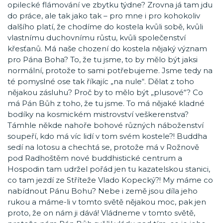
opilecké flámování ve zbytku týdne? Zrovna já tam jdu
do práce, ale tak jako tak – pro mne i pro kohokoliv
dalšího platí, že chodíme do kostela kvůli sobě, kvůli
vlastnímu duchovnímu růstu, kvůli společenství
křesťanů. Má naše chození do kostela nějaký význam
pro Pána Boha? To, že tu jsme, to by mělo být jaksi
normální, protože to sami potřebujeme. Jsme tedy na
té pomyslné ose tak říkajíc „na nule“. Dělat z toho
nějakou zásluhu? Proč by to mělo být „plusové“? Co
má Pán Bůh z toho, že tu jsme. To má nějaké kladné
bodíky na kosmickém mistrovství veškerenstva?
Támhle někde nahoře bohové různých náboženství
soupeří, kdo má víc lidí v tom svém kostele?! Buddha
sedí na lotosu a chechtá se, protože má v Rožnově
pod Radhoštěm nové buddhistické centrum a
Hospodin tam udržel pořád jen tu kazatelskou stanici,
co tam jezdí ze Stříteže Vlado Kopecký?! My máme co
nabídnout Pánu Bohu? Nebe i země jsou díla jeho
rukou a máme-li v tomto světě nějakou moc, pak jen
proto, že on nám ji dává! Vládneme v tomto světě,