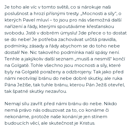
Je toho ale víc v tomto světě, co si nárokuje naši
poslušnost a hrozí přísnými tresty. „Mocnosti a síly“, o
kterých Pavel mluví – to jsou pro nás všemožná další
nařízení a řády, kterými spoutáváme křesťanskou
svobodu. Jistě v dobrém úmyslu! Jde přece o to dostat
se do nebe! Je potřeba zachovávat určitá pravidla,
podmínky, zásady a řády abychom se do toho nebe
dostali! Ne. Nic takového podmínka naší spásy není.
Tenhle a jakýkoliv další seznam „musíš a nesmíš“ končí
na Golgatě. Tohle všechno jsou mocnosti a síly, které
byly na Golgatě poraženy a odzbrojeny. Tak jako před
námi neotvírají bránu do nebe dobré skutky, ale ruka
Pána Ježíše, tak tuhle bránu, kterou Pán Ježíš otevřel,
tak špatné skutky nezavřou.
Nemají sílu zavřít před námi bránu do nebe. Nikdo
nemá právo nás odsuzovat za to, co konáme či
nekonáme, protože naše konání je jen stínem
budoucích věcí, ale skutečnost je Kristus.