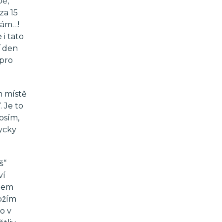
bě,
za 15
mám…!
 i tato
/ den
 pro
m místě
 Je to
osím,
dycky
š“
ví
ohem
Božím
o v