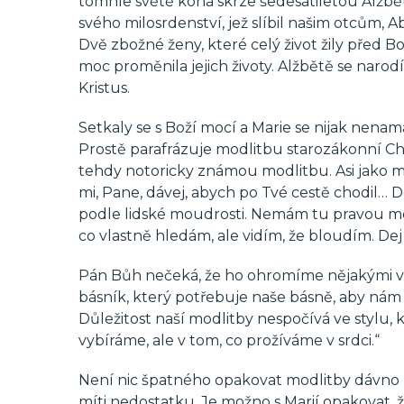
tomhle světě koná skrze šedesátiletou Alžbětu
svého milosrdenství, jež slíbil našim otcům, 
Dvě zbožné ženy, které celý život žily před Bo
moc proměnila jejich životy. Alžbětě se narodí 
Kristus.
Setkaly se s Boží mocí a Marie se nijak nena
Prostě parafrázuje modlitbu starozákonní Ch
tehdy notoricky známou modlitbu. Asi jako m
mi, Pane, dávej, abych po Tvé cestě chodil… D
podle lidské moudrosti. Nemám tu pravou mo
co vlastně hledám, ale vidím, že bloudím. Dej
Pán Bůh nečeká, že ho ohromíme nějakými vzle
básník, který potřebuje naše básně, aby nám 
Důležitost naší modlitby nespočívá ve stylu,
vybíráme, ale v tom, co prožíváme v srdci.“
Není nic špatného opakovat modlitby dávno n
míti nedostatku. Je možno s Marií opakovat, 