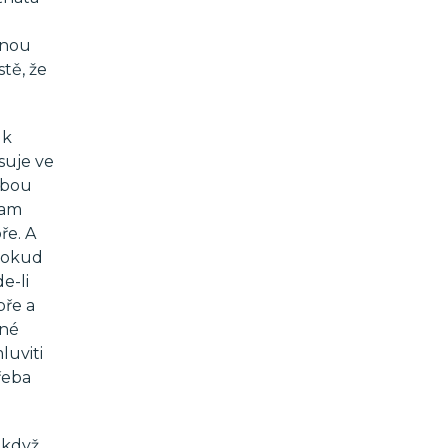
mnou
tě, že
 k
suje ve
ebou
tam
ře. A
 dokud
e-li
bře a
lné
luviti
řeba
 když