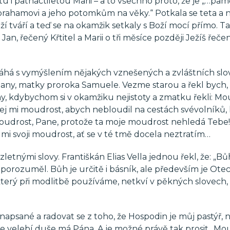
 i patnáctiletou Marii – a to všechno proto, že je „…pam
Abrahamovi a jeho potomkům na věky.“ Potkala se teta a n
ží tváří a teď se na okamžik setkaly s Boží mocí přímo. T
Jan, řečený Křtitel a Marii o tři měsíce později Ježíš řeče
máhá s vymýšlením nějakých vznešených a zvláštních slov
any, matky proroka Samuele. Vezme starou a řekl bych,
y, kdybychom si v okamžiku nejistoty a zmatku řekli: Mo
ej mi moudrost, abych nebloudil na cestách svévolníků, kt
udrost, Pane, protože ta moje moudrost nehledá Tebe! 
 mi svoji moudrost, ať se v té tmě docela neztratím…
tnými slovy. Františkán Elias Vella jednou řekl, že: „Bů
porozuměl. Bůh je určitě i básník, ale především je Otec
 který při modlitbě používáme, netkví v pěkných slovech,
apsané a radovat se z toho, že Hospodin je můj pastýř,
že velebí duše má Pána. A je možné právě tak prosit „Mo