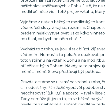
protože mám za to, že chápeme toto slovo j
našich slov směřovaných k Bohu. Jistě, že na 
modlitbě něco víc – totiž projev vztahu, kter
Vyjděme z našich běžných mezilidských kontak
věci neřeší slovy. Znají se, rozumí si. Chápou,
předem nějak vysvětlovat. Jako když Vinnetou
mu říkal, co bych po něm chtěl!“
Vychází to z toho, že jsou si tak blízcí. Žijí s
vědomím. Nemusí si to pokaždé opakovat, prot
toto vztáhnu na vztah k Bohu a na modlitbu, ta
příležitost být s Bohem. Někdy se to projevuje 
méně a méně. Slova přestávají být potřeba.
Pravda, ocitáme se u samého vrcholu toho, č
cíl nedostižný. Pán Ježíš vyprávěl podobenství
neochabovat“ (Lk 18,1) a apoštol Pavel v list
Tady nemůže jít jen o to, co se běžně nazývá
myslel ten nejběžnější způsob modlitby, tedy