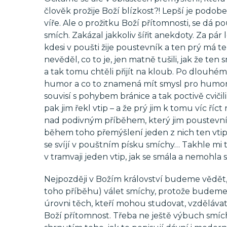
člověk prožije Boží blízkost?! Lepší je podob
víře. Ale o prožitku Boží přítomnosti, se dá po
smích. Zakázal jakkoliv šířit anekdoty. Za pár l
kdesi v poušti žije poustevník a ten prý má 
nevěděl, co to je, jen matně tušili, jak že te
a tak tomu chtěli přijít na kloub. Po dlouhém 
humor a co to znamená mít smysl pro humor. C
souvisí s pohybem bránice a tak poctivě cviči
pak jim řekl vtip – a že prý jim k tomu víc ří
nad podivným příběhem, který jim poustevník vy
během toho přemýšlení jeden z nich ten vtip p
se svíjí v pouštním písku smíchy… Takhle mi 
v tramvaji jeden vtip, jak se smála a nemohla 
Nejpozději v Božím království budeme vědět, 
toho příběhu) válet smíchy, protože budeme 
úrovni těch, kteří mohou studovat, vzdělávat s
Boží přítomnost. Třeba ne ještě výbuch smíc