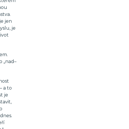
 kterém
dnou
stva.
je jen
slu, je
ivot
hem.
ho „nad–
nost
– a to
t je
tavit,
do
odnes.
eří