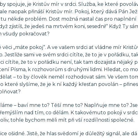
y spojuje, je Kristův mír v srdci. Služba, ke které povolá
le naopak přináší Kristův mír. Pokoj, který dává Pán Ježí
je tu někde problém. Dost možná nastal čas pro naplnění
zjistíš, že jedeš na mrtvém koni, sesedni!“ Když Ty sám 
ch všudy pokračovat?
é věci „máte pokoj“. A ve vašem srdci ať vládne mír Kristův
 Jestliže sami ve svém srdci cítíte, že to je v pořádku, ta
dci cítíte, že to v pořádku není, tak tam dozajista nějaký
e čtení Písma, k rozhovorům s druhými lidmi. Hledat, co m
ělat – to by člověk neměl rozhodovat sám. Ve všem to
 o které slyšíme, že je k ní každý křesťan povolán – přine
aplňovat?
děláme – baví mne to? Těší mne to? Naplňuje mne to? Js
přemýšlím nad tím, co dělám. K takovémuto pokoji v srdc
liv, tohle bychom měli mít při vší rozdílnosti společné.
ce ošidné. Jistě, že hlas svědomí je důležitý signál, ale dá