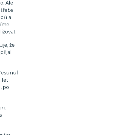
o. Ale
otřeba
údů a
žíme
ližovat
uje, že
přijal
Přesunul
 let
, po
pro
s