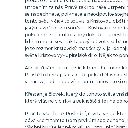
protože chceme Pána Ježíše napodobovat. Petr
utrpením za nás. Právě tak i to naše utrpen
se nadechnete, polknete a neodpovíte stejně
tento svět. Nějak to souvisí s Kristovou obětí 
jakýmsi způsobem součástí Kristova utrpení z
pokojem se spolukřesťany dokážete unést tr
lidé mimo církev, pak takovýto život v sobě 
je to rozměr kristovský, mesiášský. V jakési 
světa Kristovo vykupitelské dílo. Nějak to 
Ale jak říkám, nic moc víc k tomu říct nedo
Prostě to beru jako fakt, že pokud člověk ust
v tramvaji, kde nepovím tomu pánovi, co si o
Křesťan je člověk, který do tohoto světa vnáší
který vládne v církvi a pak ještě šířeji na pok
Proč to všechno? Poslední, čtvrtá věc, o kte
dává všem těmto třem prvkům společného jme
Všichni buďte jedné mysli, soucitní, plní brat