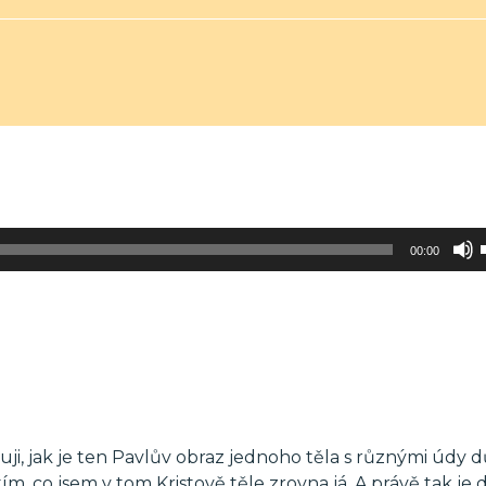
00:00
i, jak je ten Pavlův obraz jednoho těla s různými údy dů
ím, co jsem v tom Kristově těle zrovna já. A právě tak je 