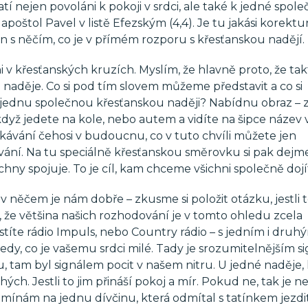
tí nejen povoláni k pokoji v srdci, ale také k jedné spol
e apoštol Pavel v listě Efezským (4,4). Je tu jakási korektu
en s něčím, co je v přímém rozporu s křesťanskou nadějí.
 v křesťanských kruzích. Myslím, že hlavně proto, že tak
e naděje. Co si pod tím slovem můžeme představit a co si
 jednu společnou křesťanskou naději? Nabídnu obraz –
 když jedete na kole, nebo autem a vidíte na šipce název
čekávání čehosi v budoucnu, co v tuto chvíli můžete jen
ání. Na tu speciálně křesťanskou směrovku si pak dejme
echny spojuje. To je cíl, kam chceme všichni společně dojí
něčem je nám dobře – zkusme si položit otázku, jestli to
 že většina našich rozhodování je v tomto ohledu zcela
 pustíte rádio Impuls, nebo Country rádio – s jedním i druh
 tedy, co je vašemu srdci milé. Tady je srozumitelnějším 
u, tam byl signálem pocit v našem nitru. U jedné naděje,
ých. Jestli to jim přináší pokoj a mír. Pokud ne, tak je ne
mínám na jednu dívčinu, která odmítal s tatínkem jezdi