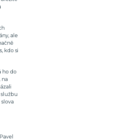
u
ch
ány, ale
značně
s, kdo si
á ho do
, na
ázali
 službu
 slova
 Pavel