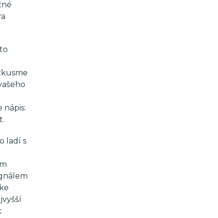
ečné
ra
to
 zkusme
 vašeho
 nápis:
t.
 ladí s
ým
signálem
 ke
jvyšší
t