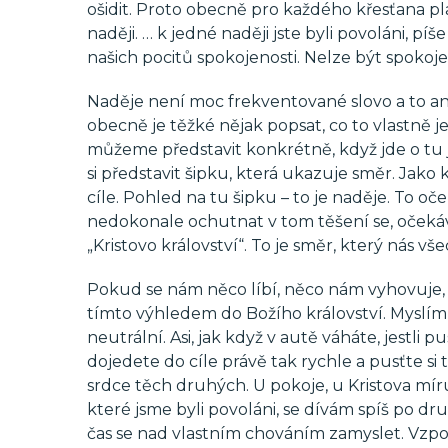
ošidit. Proto obecně pro každého křesťana pla
naději. … k jedné naději jste byli povoláni, píš
našich pocitů spokojenosti. Nelze být spokoj
Naděje není moc frekventované slovo a to ani
obecně je těžké nějak popsat, co to vlastně j
můžeme představit konkrétně, když jde o tu
si představit šipku, která ukazuje směr. Jako
cíle. Pohled na tu šipku – to je naděje. To o
nedokonale ochutnat v tom těšení se, očekáv
„Kristovo království“. To je směr, který nás vš
Pokud se nám něco líbí, něco nám vyhovuje, v 
tímto výhledem do Božího království. Myslím,
neutrální. Asi, jak když v autě váháte, jestli
dojedete do cíle právě tak rychle a pusťte si
srdce těch druhých. U pokoje, u Kristova mír
které jsme byli povoláni, se dívám spíš po druh
čas se nad vlastním chováním zamyslet. Vzpo