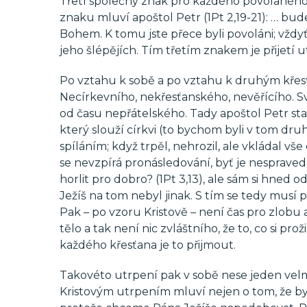
Třetí společný znak pro každého povolaného 
znaku mluví apoštol Petr (1Pt 2,19-21): … bude
Bohem. K tomu jste přece byli povoláni; vždyť i
jeho šlépějích. Tím třetím znakem je přijetí 
Po vztahu k sobě a po vztahu k druhým křesťa
Necírkevního, nekřesťanského, nevěřícího. S
od času nepřátelského. Tady apoštol Petr staví
který slouží církvi (to bychom byli v tom druh
spíláním; když trpěl, nehrozil, ale vkládal vše
se nevzpírá pronásledování, byť je nespraved
horlit pro dobro? (1Pt 3,13), ale sám si hned 
Ježíš na tom nebyl jinak. S tím se tedy musí 
Pak – po vzoru Kristově – není čas pro zlobu a 
tělo a tak není nic zvláštního, že to, co si pr
každého křesťana je to přijmout.
Takovéto utrpení pak v sobě nese jeden velmi 
Kristovým utrpením mluví nejen o tom, že byl