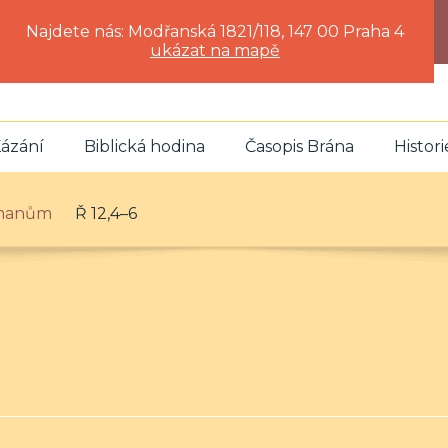
Najdete nás: Modřanská 1821/118, 147 00 Praha 4
ukázat na mapě
ázání
Biblická hodina
Časopis Brána
Histori
ímanům
Ř 12,4–6