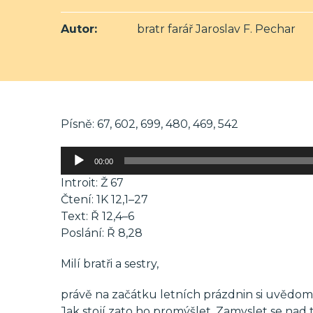
Autor:
bratr farář Jaroslav F. Pechar
Písně: 67, 602, 699, 480, 469, 542
Audio
00:00
přehrávač
Introit: Ž 67
Čtení: 1K 12,1–27
Text: Ř 12,4–6
Poslání: Ř 8,28
Milí bratři a sestry,
právě na začátku letních prázdnin si uvědomuj
Jak stojí zato ho promýšlet. Zamyslet se nad t