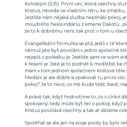
Koloským (3,15). První věc, která všechny služb
Kristus, nevede ve vlastním nitru ke zmatku, a
Jestliže nám nějaká služba nepřináší pokoj, 
moudrého hesla indiánů z kmene Dakotů: „Když 
že to k dobrému není, tak proč v tom u vše
Evangelikální formulka se ptá, jestli v té kter
němuž jste byli povoláni v jedno společné tělo.
nejspíš v pořádku je. Jestliže sami ve svém sr
k řešení je. Jistě je to podnět k modlitbě, k
mám v tom jednom společném Kristově těle d
hledání je ale dobře si opakovat tu první věc,
pokoj? Je to něco, co mě bude těšit, bavit, n
A právě tak, když hodnotíme to, co v církvi 
spokojený, tedy může být řeč o pokoji, když 
Kristus povolává všechny a tak ať děláme coko
Spoléhat se ale jen na svoje pocity by bylo veli