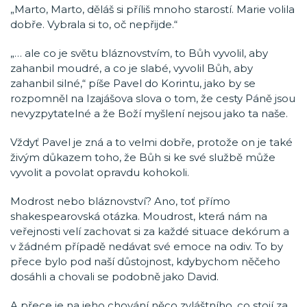
„Marto, Marto, děláš si příliš mnoho starostí. Marie volila
dobře. Vybrala si to, oč nepřijde.“
„… ale co je světu bláznovstvím, to Bůh vyvolil, aby
zahanbil moudré, a co je slabé, vyvolil Bůh, aby
zahanbil silné,“ píše Pavel do Korintu, jako by se
rozpomněl na Izajášova slova o tom, že cesty Páně jsou
nevyzpytatelné a že Boží myšlení nejsou jako ta naše.
Vždyť Pavel je zná a to velmi dobře, protože on je také
živým důkazem toho, že Bůh si ke své službě může
vyvolit a povolat opravdu kohokoli.
Modrost nebo bláznovství? Ano, toť přímo
shakespearovská otázka. Moudrost, která nám na
veřejnosti velí zachovat si za každé situace dekórum a
v žádném případě nedávat své emoce na odiv. To by
přece bylo pod naší důstojnost, kdybychom něčeho
dosáhli a chovali se podobně jako David.
A přece je na jeho chování něco zvláštního, co stojí za