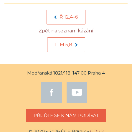
Ř 12,4–6
Zpět na seznam kázání
1TM 5,8
Modřanská 1821/118, 147 00 Praha 4
PŘIJĎTE SE K NÁM PODÍVAT
© 2020 - 2026 ČCE Braník -
GDPR