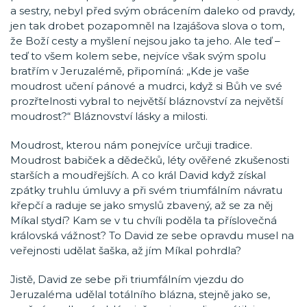
a sestry, nebyl před svým obrácením daleko od pravdy,
jen tak drobet pozapomněl na Izajášova slova o tom,
že Boží cesty a myšlení nejsou jako ta jeho. Ale teď –
teď to všem kolem sebe, nejvíce však svým spolu
bratřím v Jeruzalémě, připomíná: „Kde je vaše
moudrost učení pánové a mudrci, když si Bůh ve své
prozřtelnosti vybral to největší bláznovství za největší
moudrost?“ Bláznovství lásky a milosti.
Moudrost, kterou nám ponejvíce určuji tradice.
Moudrost babiček a dědečků, léty ověřené zkušenosti
starších a moudřejších. A co král David když získal
zpátky truhlu úmluvy a při svém triumfálním návratu
křepčí a raduje se jako smyslů zbavený, až se za něj
Míkal stydí? Kam se v tu chvíli poděla ta příslovečná
královská vážnost? To David ze sebe opravdu musel na
veřejnosti udělat šaška, až jím Míkal pohrdla?
Jistě, David ze sebe při triumfálním vjezdu do
Jeruzaléma udělal totálního blázna, stejně jako se,