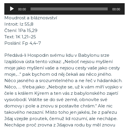
Audio
00:00
00:00
přehrávač
Moudrost a bláznosvství
Introit: Iz 55,8
Čtení: 1Pa 15,29
Text: 1K 1,21–25
Poslání: Fp 4,4–7
Předává-li Hospodin svému lidu v Babylonu srze
Izajášova ústa tento vzkaz: „Neboť nejsou myšlení
moje jako myšlení vaše a nejsou cesty vaše jako cesty
moje,…“ pak bychom od něj čekali asi něco jiného.
Něco jasného a srozumitelného a ne řeč v hádankách.
Něco, … třeba jako: „Nebojte se, už k vám míří vojsko v
čele s králem Kýrem a ten vás z babylonského zajetí
vysvobodí. Vrátíte se do své země, obnovíte své
domovy i pole a znovu si postavíte chrám.“ Ale nic
takového nezazní. Místo toho jen jakési, že z pařezu
Jišaj vzejde proutek, čemuž lid rozumí, ale nechápe.
Nechápe proč zrovna z Jišajova rodu by měl znovu