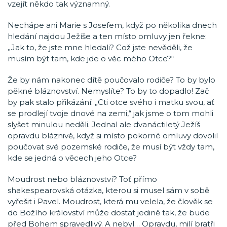
vzejít někdo tak významný.
Nechápe ani Marie s Josefem, když po několika dnech
hledání najdou Ježíše a ten místo omluvy jen řekne:
„Jak to, že jste mne hledali? Což jste nevěděli, že
musím být tam, kde jde o věc mého Otce?“
Že by nám nakonec dítě poučovalo rodiče? To by bylo
pěkné bláznovství. Nemyslíte? To by to dopadlo! Zač
by pak stalo přikázání: „Cti otce svého i matku svou, ať
se prodlejí tvoje dnové na zemi,“ jak jsme o tom mohli
slyšet minulou neděli. Jednal ale dvanáctiletý Ježíš
opravdu bláznivě, když si místo pokorné omluvy dovolil
poučovat své pozemské rodiče, že musí být vždy tam,
kde se jedná o věcech jeho Otce?
Moudrost nebo bláznovství? Toť přímo
shakespearovská otázka, kterou si musel sám v sobě
vyřešit i Pavel. Moudrost, která mu velela, že člověk se
do Božího království může dostat jedině tak, že bude
před Bohem spravedlivý. A nebyl… Opravdu, milí bratři