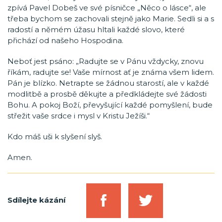
zpívá Pavel Dobeš ve své písničce „Něco o lásce“, ale
třeba bychom se zachovali stejně jako Marie. Sedli si a s
radostí a němém úžasu hltali každé slovo, které
přichází od našeho Hospodina.
Neboť jest psáno: „Radujte se v Pánu vždycky, znovu
říkám, radujte se! Vaše mírnost ať je známa všem lidem.
Pán je blízko. Netrapte se žádnou starostí, ale v každé
modlitbě a prosbě děkujte a předkládejte své žádosti
Bohu. A pokoj Boží, převyšující každé pomyšlení, bude
střežit vaše srdce i mysl v Kristu Ježíši.“
Kdo máš uši k slyšení slyš.
Amen.
Sdílejte kázání