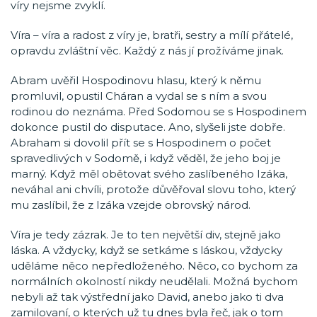
víry nejsme zvyklí.
Víra – víra a radost z víry je, bratři, sestry a mílí přátelé,
opravdu zvláštní věc. Každý z nás jí prožíváme jinak.
Abram uvěřil Hospodinovu hlasu, který k němu
promluvil, opustil Cháran a vydal se s ním a svou
rodinou do neznáma. Před Sodomou se s Hospodinem
dokonce pustil do disputace. Ano, slyšeli jste dobře.
Abraham si dovolil přít se s Hospodinem o počet
spravedlivých v Sodomě, i když věděl, že jeho boj je
marný. Když měl obětovat svého zaslíbeného Izáka,
neváhal ani chvíli, protože důvěřoval slovu toho, který
mu zaslíbil, že z Izáka vzejde obrovský národ.
Víra je tedy zázrak. Je to ten největší div, stejně jako
láska. A vždycky, když se setkáme s láskou, vždycky
uděláme něco nepředloženého. Něco, co bychom za
normálních okolností nikdy neudělali. Možná bychom
nebyli až tak výstřední jako David, anebo jako ti dva
zamilovaní, o kterých už tu dnes byla řeč, jak o tom