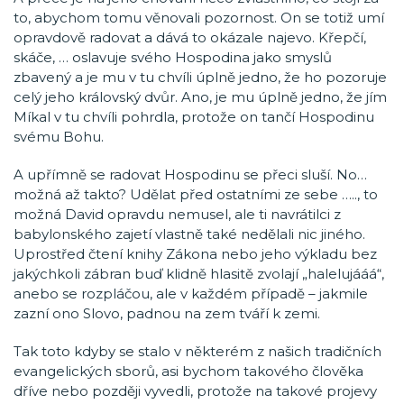
to, abychom tomu věnovali pozornost. On se totiž umí
opravdově radovat a dává to okázale najevo. Křepčí,
skáče, … oslavuje svého Hospodina jako smyslů
zbavený a je mu v tu chvíli úplně jedno, že ho pozoruje
celý jeho královský dvůr. Ano, je mu úplně jedno, že jím
Míkal v tu chvíli pohrdla, protože on tančí Hospodinu
svému Bohu.
A upřímně se radovat Hospodinu se přeci sluší. No…
možná až takto? Udělat před ostatními ze sebe ….., to
možná David opravdu nemusel, ale ti navrátilci z
babylonského zajetí vlastně také nedělali nic jiného.
Uprostřed čtení knihy Zákona nebo jeho výkladu bez
jakýchkoli zábran buď klidně hlasitě zvolají „halelujááá“,
anebo se rozpláčou, ale v každém případě – jakmile
zazní ono Slovo, padnou na zem tváří k zemi.
Tak toto kdyby se stalo v některém z našich tradičních
evangelických sborů, asi bychom takového člověka
dříve nebo později vyvedli, protože na takové projevy