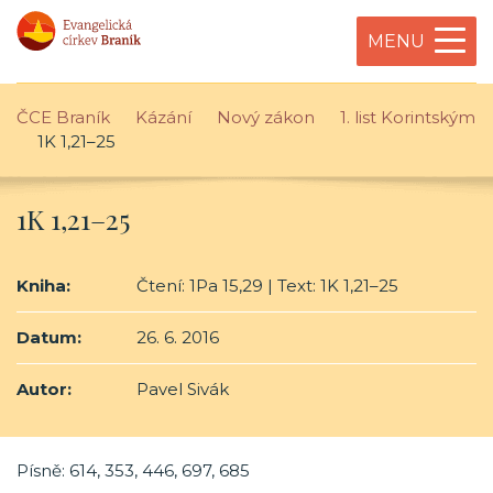
MENU
ČCE Braník
Kázání
Nový zákon
1. list Korintským
1K 1,21–25
1K 1,21–25
Kniha:
Čtení: 1Pa 15,29 | Text: 1K 1,21–25
Datum:
26. 6. 2016
Autor:
Pavel Sivák
Písně: 614, 353, 446, 697, 685