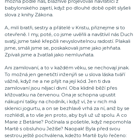
možná podle nás, bláznivě projevovali navrátilci z
babylonského zajetí, když po dlouhé době opět slyšeli
slova z knihy Zákona.
A, milí bratři, sestry a přátelé v Kristu, přiznejme si to
otevřeně. I my, poté, co jsme uvěřili a navštívil nás Duch
svatý, jsme také křepčili nevyslovitelnou radostí. Plakali
jsme, smáli jsme se, poskakovali jsme jako jehňata.
Zpívali jsme a žvatlali jako nemluvňata.
Ani zamilovaní, a to v každém věku, se nechovají jinak.
To možná jen genetičtí inženýři se u slova láska tváří
vážně, když ne a ne přijít na její kód. Jen ti dva
zamilovaní jsou nějací divní. Oba klidně běží přes
křižovatku na červenou. Ona je schopna upustit
nákupní tašky na chodník, i když ví, že v nich má
sklenici jogurtu, a on se bezhlavě vrhá za ní, aniž by se
rozhlédl, a to vše jen proto, aby byli už už spolu. A co
Marie z Betánie? Počínala si pošetile, když nepomohla
Martě s obsluhou Ježíše? Naopak! Byla před svou
sestrou ještě pochválena, kdežto Martě bylo řečeno: