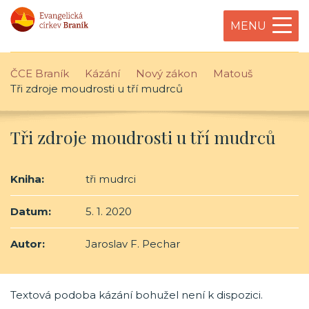
MENU
ČCE Braník
Kázání
Nový zákon
Matouš
Tři zdroje moudrosti u tří mudrců
Tři zdroje moudrosti u tří mudrců
Kniha:
tři mudrci
Datum:
5. 1. 2020
Autor:
Jaroslav F. Pechar
Textová podoba kázání bohužel není k dispozici.