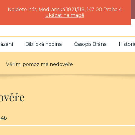
Najdete nás: Modřanská 1821/118, 147 00 Praha 4
ukázat na mapě
ázání
Biblická hodina
Časopis Brána
Histori
Věřím, pomoz mé nedověře
ověře
,24b