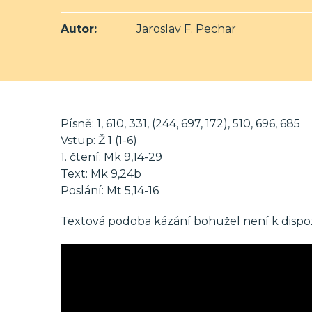
Autor:
Jaroslav F. Pechar
Písně: 1, 610, 331, (244, 697, 172), 510, 696, 685
Vstup: Ž 1 (1-6)
1. čtení: Mk 9,14-29
Text: Mk 9,24b
Poslání: Mt 5,14-16
Textová podoba kázání bohužel není k dispoz