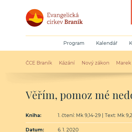
Program
Kalendář
K
ČCE Braník
Kázání
Nový zákon
Marek
Věřím, pomoz mé ned
Kniha:
1. čtení: Mk 9,14-29 | Text: Mk 9
Datum:
6. 1. 2020