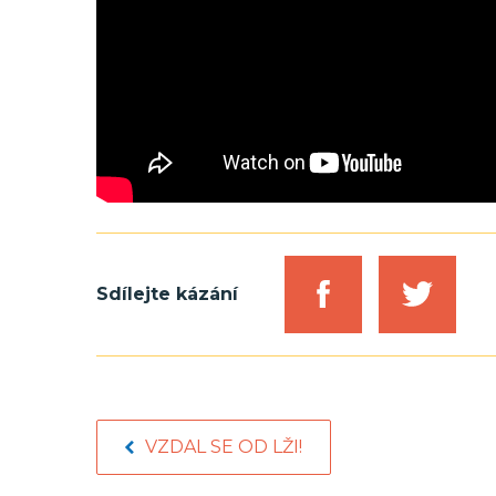
Sdílejte kázání
VZDAL SE OD LŽI!