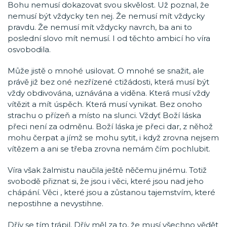
Bohu nemusí dokazovat svou skvělost. Už poznal, že
nemusí být vždycky ten nej. Že nemusí mít vždycky
pravdu. Že nemusí mít vždycky navrch, ba ani to
poslední slovo mít nemusí. I od těchto ambicí ho víra
osvobodila.
Může jistě o mnohé usilovat. O mnohé se snažit, ale
právě již bez oné nezřízené ctižádosti, která musí být
vždy obdivována, uznávána a viděna. Která musí vždy
vítězit a mít úspěch. Která musí vynikat. Bez onoho
strachu o přízeň a místo na slunci. Vždyť Boží láska
přeci není za odměnu. Boží láska je přeci dar, z něhož
mohu čerpat a jímž se mohu sytit, i když zrovna nejsem
vítězem a ani se třeba zrovna nemám čím pochlubit.
Víra však žalmistu naučila ještě něčemu jinému. Totiž
svobodě přiznat si, že jsou i věci, které jsou nad jeho
chápání. Věci , které jsou a zůstanou tajemstvím, které
nepostihne a nevystihne.
Dřív se tím trápil. Dřív měl za to, že musí všechno vědět