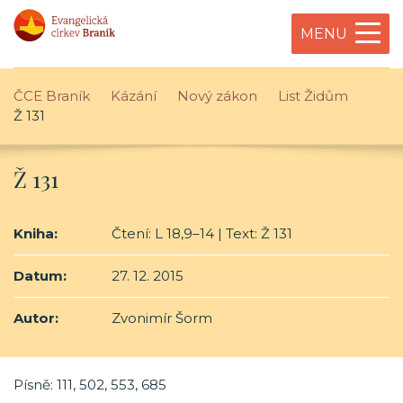
MENU
ČCE Braník
Kázání
Nový zákon
List Židům
Ž 131
Ž 131
Kniha:
Čtení: L 18,9–14 | Text: Ž 131
Datum:
27. 12. 2015
Autor:
Zvonimír Šorm
Písně: 111, 502, 553, 685