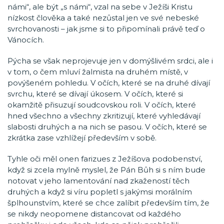
námi“, ale být „s námi“, vzal na sebe v Ježíši Kristu
nízkost člověka a také nezůstal jen ve své nebeské
svrchovanosti – jak jsme si to připomínali právě teď o
Vánocích.
Pýcha se však neprojevuje jen v domýšlivém srdci, ale i
v tom, o čem mluví žalmista na druhém místě, v
povýšeném pohledu. V očích, které se na druhé dívají
svrchu, které se dívají úkosem. V očích, které si
okamžitě přisuzují soudcovskou roli. V očích, které
hned všechno a všechny zkritizují, které vyhledávají
slabosti druhých a na nich se pasou. V očích, které se
zkrátka zase vzhlížejí především v sobě.
Tyhle oči měl onen farizues z Ježíšova podobenství,
když si zcela mylně myslel, že Pán Bůh si s ním bude
notovat v jeho lamentování nad zkažeností těch
druhých a když si víru popletl s jakýmsi morálním
šplhounstvím, které se chce zalíbit především tím, že
se nikdy neopomene distancovat od každého