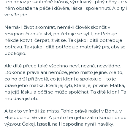
ten obraz je skutečně krásný, výmluvný i plný něhy. Je v
něm obsažena péče i důvěra, láska i spolehnutí. A o ty i
ve víře jde.
Nemá-li život skomírat, nemá-li člověk skončit v
resignaci či zoufalství, potřebuje se sytit, potřebuje
někde kotvit, čerpat, živit se. Tak jako i dítě potřebuje
potravu. Tak jako i dítě potřebuje mateřský prs, aby se
upokojilo.
Ale dítě přece také všechno neví, nezná, nezvládne.
Dokonce právě ani nemůže, jeho místo je jiné. Ale to,
co ho drží při životě, co jej klidní a spokojuje – to je
právě jeho matka, která jej sytí, která jej přivine. Matka,
na jejíž lásku a péči se může spoléhat. Ta dítě klidní. Ta
mu dává jistotu.
A tak to vnímá i žalmista. Tohle právě našel v Bohu, v
Hospodinu. Ve víře. A proto ten jeho žalm končí i onou
výzvou: Čekej, Izraeli, na Hospodina nyní i navěky.