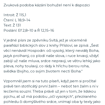
Zvuková podoba kázání bohužel není k dispozici
Introit: Ž 115,1
Čtení: L 18,9–14
Text: Ž 131
Poslání: Ef 2,8–10 a Ř 12,15–16
V jedné písni ze zpěvníku Svítá, jež je víceméně
parafrází biblických slov z knihy Přísloví, se zpívá: „Šest
věcí nenávidí Hospodin: oči vysoký, který neviděj Boha,
jazyk prolhaný, co plodí naše slova, i ruce krvavý, vždyť
zabíjí už naše mluva, srdce nepravý, ve větru lehký jako
pleva, nohy toulavý, co rády k hříchu berou roha,
svědka lživýho, co svým životem nectí Boha.“
Vzpomněl jsem si na tuto píseň, když jsem si pročítal
právě ten stotřicátý první žalm – neboť ten žalm s ní v
lecčems souzní. Třeba právě už jen v tom, že lidskou
pýchu, ať už má podobu „očí vysokých“, přezíraného
pohledu či domýšlivého srdce, vnímají oba ty texty jako