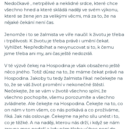
Nedočkavé , netrpělivé a neklidné srdce, které chce
všechno hned a které skládá naději ve svém výkonu,
které se žene jen za velikými věcmi, má za to, že na
nějaké čekání není čas.
Jenomže i to se žalmista ve víře naučil: k životu je třeba
i trpělivosti. K životu je třeba právě i umění čekat.
Vyhlížet. Nepředbíhat a nevynucovat si to, k čemu
jsme třeba ani my, ani čas ještě nedozráli.
V té výzvě čekej na Hospodina je však obsaženo ještě
něco jiného. Totiž důraz na to, že máme čekat právě na
Hospodina. Jakoby tu tedy žalmista říkal: nečekejte na
to, že se váš život promění v nekonečné štěstí.
Nečekejte, že se vám v životě všechno splní, že
všechno pochopíte, všemu porozumíte a všechno
zvládnete. Ale čekejte na Hospodina. Čekejte na to, co
on nám v tom všem, co nás potkává a co prožíváme,
říká. Jak nás oslovuje. Čekejme na jeho sílu unést i to,
co je těžké. A na naději, kterou nás drží, i když se nám
zrovna moc nedaří a kdy nám třeba vůbec není do