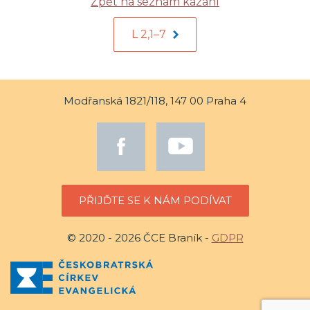
Zpět na seznam kázání
L 2,1–7
Modřanská 1821/118, 147 00 Praha 4
PŘIJĎTE SE K NÁM PODÍVAT
© 2020 - 2026 ČCE Braník -
GDPR