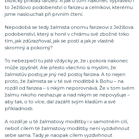
biblický příklad farizeů. A jak o tom nakonec vyprávělo i
to Ježíšovo podobenství o farizeu a celníkovi, kterému
jsme naslouchali při prvním čtení.
Nepodobá se tedy žalmista onomu farizeovi z Ježíšova
podobenství, který si honil v chrámu své zbožné triko
tím, jak zdůrazňoval, jak se postí a jak je vlastně
skromný a pokorný?
To nebezpečí tu jistě vždycky je, že i pokora nakonec
může zpyšnět. Ale přesto všechno si myslím, že
žalmistův postoj je jiný než postoj farizea. A to nejen
proto, že žalmista se v té své modlitbě k Bohu – na
rozdíl od farizea – s nikým neporovnává. Že v tom svém
žalmu nikoho neshazuje a nad nikým se nepovyšuje –
aby tak, o to více, dal zazářit svým kladům a své
příkladnosti.
A rozdíl je u té žalmistovy modlitby i v samotném cilí,
neboť cílem té žalmistovy modlitby není vyzdvihnout
sebe sama. Tady je naopak cílem vyzdvihnout