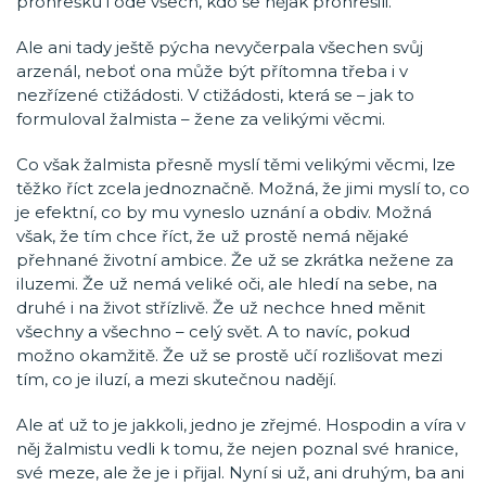
prohřešku i ode všech, kdo se nějak prohřešili.
Ale ani tady ještě pýcha nevyčerpala všechen svůj
arzenál, neboť ona může být přítomna třeba i v
nezřízené ctižádosti. V ctižádosti, která se – jak to
formuloval žalmista – žene za velikými věcmi.
Co však žalmista přesně myslí těmi velikými věcmi, lze
těžko říct zcela jednoznačně. Možná, že jimi myslí to, co
je efektní, co by mu vyneslo uznání a obdiv. Možná
však, že tím chce říct, že už prostě nemá nějaké
přehnané životní ambice. Že už se zkrátka nežene za
iluzemi. Že už nemá veliké oči, ale hledí na sebe, na
druhé i na život střízlivě. Že už nechce hned měnit
všechny a všechno – celý svět. A to navíc, pokud
možno okamžitě. Že už se prostě učí rozlišovat mezi
tím, co je iluzí, a mezi skutečnou nadějí.
Ale ať už to je jakkoli, jedno je zřejmé. Hospodin a víra v
něj žalmistu vedli k tomu, že nejen poznal své hranice,
své meze, ale že je i přijal. Nyní si už, ani druhým, ba ani