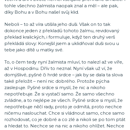
tohle všechno žalmista naopak znal a měl – ale pak,
díky Bohu a v Bohu našel svůj klid.
Neboli – to až víra utišila jeho duši. Však on to tak
dokonce jeden z překladů tohoto žalmu, revidovaný
překlad kralických, i formuluje, když ten druhý verš
překládá slovy: Konejšil jsem a uklidňoval duši svou u
tebe jako dítě u matky své.
To, o čem tedy nyní žalmista mluví, to nalezl až ve víře,
až v Hospodinu. Dřív to neznal. Nyní však už ví, že
domýšlivé, pyšné či hrdé srdce – jak by se dala ta slova
také přeložit – není nic dobrého. Protože pýcha
zaslepuje. Pyšné srdce si myslí, že nic a nikoho
nepotřebuje. Že si vystačí samo. Že samo všechno
zvládne, a to nejlépe ze všech. Pyšné srdce si myslí, že
nepotřebuje něčí rady, proto je odmítá, proto nechce
ničemu naslouchat. Chce si vládnout samo, chce samo
rozhodovat, co je dobré a co zlé a nikoli se po tom ptát
a hledat to. Nechce se na nic a nikoho ohlížet. Nechce