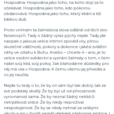
Hospodina. Hospodina jako toho, na koho stojí za to
očekávat. Hospodina jako toho, kdo pokorou
obdarovává. Hospodina jako toho, který klidní a tiší
lidskou duši.
Proto vnímám ta žalmistova slova odlišně od těch slov
farizeových. Tady o žádný výraz pýchy nejde. Tady jde
naopak o jakousi velice intimní zpověď víry, plnou
skutečné vděčnosti, pokory a dokonce i jakési zvláštní
něhy ve vztahu k Bohu. Anebo – chcete-li – ano, je to
velice osobní svědectví a vyznání žalmisty o tom, v čem
našel svůj klid, svůj pokoj. Jak blahodárné důsledky pro
něj má víra v Hospodina. K čemu všemu jej přivedla a
co jej naučila.
Nejde tu tedy o to, že by on sám byl tak dobrý, tak ze
své podstaty skvělý. Že by byl už od přirozenosti
vyrovnanost sama. Že by neznal žádný neklid či
netrpělivost srdce. Že by nikdy neprožíval
nespokojenost. Že by se nikdy nehnal za velikými
věcmi a ani v životě neměl všelijaké přehnané ambice. I