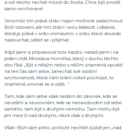
si od nikoho nechat mluvit do života. Chce být prostě
samo svrchované.
Jenomže tím právě ztrácí nejen možnost zaslechnout
Boží oslovení, ale tím ztrácí i svou lidskost. Lidskost,
která je právě v srdci vnímavém, v srdci, které dovede
naslouchat, sdílet se i přijímat.
Když jsem si připravoval toto kázání, narazil jsem i na
jeden citát Miroslava Horníčka, který v duchu těchto
slov říká: „Být s někým nebo s něčím znamená opustit
na ten čas sám sebe, zanechat své osobní
svrchovanosti, která nám brání cokoli pochopit, to
znamená urovnat se a utišit…“
Tam, kde sám sebe však nedám do závorek, kde se
neutiším a neurovnám, kde se neosvobodím od sebe
samého, tam být s druhými nemohu. Tam mohu být
jen mezi či nad druhými, nikoli však s druhými.
Však i Bůh sám přeci, protože nechtěl zůstat jen „nad