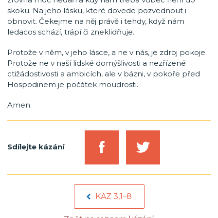
skoku. Na jeho lásku, které dovede pozvednout i
obnovit. Čekejme na něj právě i tehdy, když nám
ledacos schází, trápí či zneklidňuje.
Protože v něm, v jeho lásce, a ne v nás, je zdroj pokoje.
Protože ne v naší lidské domýšlivosti a nezřízené
ctižádostivosti a ambicích, ale v bázni, v pokoře před
Hospodinem je počátek moudrosti.
Amen.
Sdílejte kázání
KAZ 3,1–8