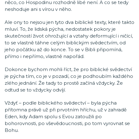
něco, co Hospodinu rozhodně libé není. A co se tedy
neshoduje ani s vírou v něho.
Ale ony to nejsou jen tyto dva biblické texty, které takto
mluví. To, že lidská pýcha, nedostatek pokory je
skutečností život ohrožující a vztahy deformující i ničící,
to se vlastně táhne celým biblickým svědectvím, od
jeho počátku až do konce. To se v Bibli připomíná,
přímo i nepřímo, vlastně napořád.
Dokonce bychom mohli říct, že pro biblické svědectví
je pýcha tím, co je v pozadí, co je podhoubím každého
zlého jednání. Že tady to prostě začíná vždycky. Že
odtud se to vždycky odvíjí.
Vždyť – podle biblického svědectví – byla pýcha
přítomna právě už při prvotním hříchu, už v zahradě
Eden, kdy Adam spolu s Evou zatoužili po
bohorovnosti, po vševědoucnosti, po tom vyrovnat se
Bohu.