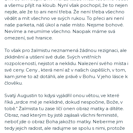
a všemu přijít na kloub. Nyní však pochopil, že to nejen
nejde, ale že to ani není třeba. Že není třeba všechno
vědět a mít všechno ve svých rukou. To přeci ani není
naše parketa, náš úkol a naše místo. Nejsme bohové.
Nevíme a neumíme všechno. Naopak máme svá
omezení, své hranice.
To však pro žalmistu neznamená žádnou rezignaci, ale
zklidnění a utišení své duše. Svých vnitřních
rozpolceností, nejistot a neklidu. Nalezení svého místa i
své ceny. Ceny , která není až v našich úspěších, v tom,
kam jsme to až dotáhli, ale právě v Bohu. V jeho lásce k
člověku.
Svatý Augustin to kdysi vyjádřil onou větou, ve které
říká „srdce mé je neklidné, dokud nespočine, Bože, v
tobě.“ Žalmista tu zase líčí onen obraz matky a dítěte.
Obraz, nad kterým by jistě zajásali všichni feministé,
neboť jde o obraz Boha jakožto matky. Neberme jim
tedy jejich radost, ale radujme se spolu s nimi, protože