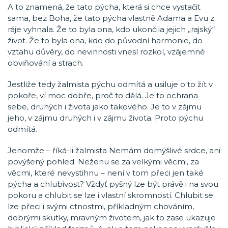
A to znamená, že tato pýcha, která si chce vystačit
sama, bez Boha, že tato pýcha vlastně Adama a Evu z
ráje vyhnala. Že to byla ona, kdo ukončila jejich „rajský“
život. Že to byla ona, kdo do původní harmonie, do
vztahu důvěry, do nevinnosti vnesl rozkol, vzájemné
obviňování a strach.
Jestliže tedy žalmista pýchu odmítá a usiluje o to žít v
pokoře, ví moc dobře, proč to dělá. Je to ochrana
sebe, druhých i života jako takového. Je to v zájmu
jeho, v zájmu druhých i v zájmu života. Proto pýchu
odmítá.
Jenomže – říká-li žalmista Nemám domýšlivé srdce, ani
povýšený pohled. Neženu se za velkými věcmi, za
věcmi, které nevystihnu – není v tom přeci jen také
pýcha a chlubivost? Vždyť pyšný lze být právě i na svou
pokoru a chlubit se lze i vlastní skromností. Chlubit se
lze přeci i svými ctnostmi, příkladným chováním,
dobrými skutky, mravným životem, jak to zase ukazuje