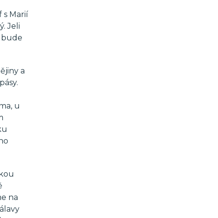
 s Marií
. Jeli
ž bude
ějiny a
pásy.
ma, u
m
ku
eho
skou
ě
me na
dálavy