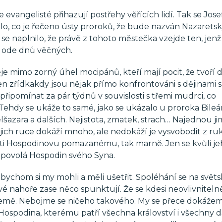
ale evangelisté přihazují postřehy věřících lidí. Tak se Josef
nilo, co je řečeno ústy proroků, že bude nazván Nazaretský
se naplnilo, že právě z tohoto městečka vzejde ten, jen
, ode dnů věčných.
e mimo zorný úhel mocipánů, kteří mají pocit, že tvoří d
en zřídkakdy jsou nějak přímo konfrontováni s dějinami s
řipomínat za pár týdnů v souvislosti s třemi mudrci, co
dy se ukáže to samé, jako se ukázalo u proroka Bileá
azara a dalších. Nejistota, zmatek, strach… Najednou ji
ejich ruce dokáží mnoho, ale nedokáží je vysvobodit z ru
oti Hospodinovu pomazanému, tak marně. Jen se kvůli j
a povolá Hospodin svého Syna.
é bychom si my mohli a měli ušetřit. Spoléhání se na svět
vé nahoře zase něco spunktují. Že se kdesi neovlivniteln
 země. Nebojme se ničeho takového. My se přece dokáže
v Hospodina, kterému patří všechna království i všechny 