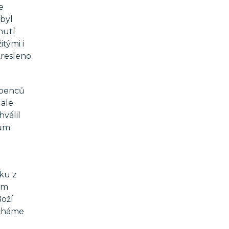
e
 byl
nutí
itými i
kresleno
ubenců
 ale
válil
dům
ku z
ím
Boží
echáme