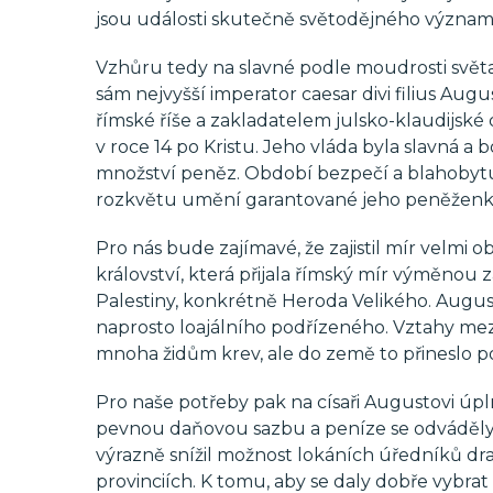
jsou události skutečně světodějného význam
Vzhůru tedy na slavné podle moudrosti světa
sám nejvyšší imperator caesar divi filius Augu
římské říše a zakladatelem julsko-klaudijské 
v roce 14 po Kristu. Jeho vláda byla slavná a
množství peněz. Období bezpečí a blahobytu
rozkvětu umění garantované jeho peněženk
Pro nás bude zajímavé, že zajistil mír velmi ob
království, která přijala římský mír výměnou 
Palestiny, konkrétně Heroda Velikého. August
naprosto loajálního podřízeného. Vztahy me
mnoha židům krev, ale do země to přineslo p
Pro naše potřeby pak na císaři Augustovi úpl
pevnou daňovou sazbu a peníze se odváděly
výrazně snížil možnost lokáních úředníků d
provinciích. K tomu, aby se daly dobře vybrat 