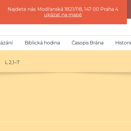
Najdete nás: Modřanská 1821/118, 147 00 Praha 4
ukázat na mapě
ázání
Biblická hodina
Časopis Brána
Histori
L 2,1–7