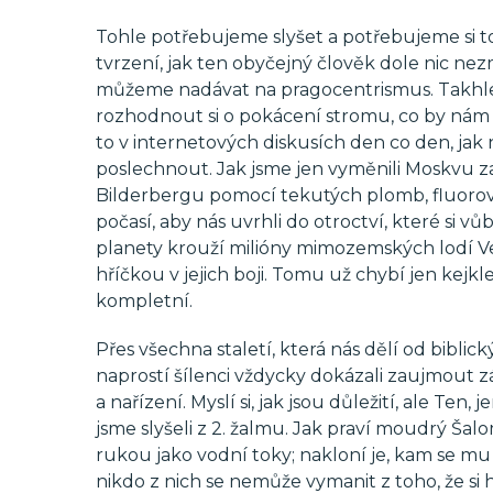
Tohle potřebujeme slyšet a potřebujeme si t
tvrzení, jak ten obyčejný člověk dole nic nez
můžeme nadávat na pragocentrismus. Takhle
rozhodnout si o pokácení stromu, co by nám 
to v internetových diskusích den co den, ja
poslechnout. Jak jsme jen vyměnili Moskvu za
Bilderbergu pomocí tekutých plomb, fluorov
počasí, aby nás uvrhli do otroctví, které si 
planety krouží milióny mimozemských lodí Ves
hříčkou v jejich boji. Tomu už chybí jen kej
kompletní.
Přes všechna staletí, která nás dělí od biblick
naprostí šílenci vždycky dokázali zaujmout zás
a nařízení. Myslí si, jak jsou důležití, ale Ten
jsme slyšeli z 2. žalmu. Jak praví moudrý Šalo
rukou jako vodní toky; nakloní je, kam se mu zl
nikdo z nich se nemůže vymanit z toho, že si