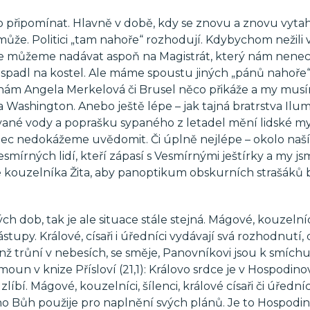
o připomínat. Hlavně v době, kdy se znovu a znovu vytah
může. Politici „tam nahoře“ rozhodují. Kdybychom nežili 
 můžeme nadávat aspoň na Magistrát, který nám nenec
spadl na kostel. Ale máme spoustu jiných „pánů nahoře“
k nám Angela Merkelová či Brusel něco přikáže a my mus
 Washington. Anebo ještě lépe – jak tajná bratrstva Ilum
ané vody a poprašku sypaného z letadel mění lidské myš
vůbec nedokážeme uvědomit. Či úplně nejlépe – okolo naší
mírných lidí, kteří zápasí s Vesmírnými ještírky a my js
kle kouzelníka Žita, aby panoptikum obskurních strašáků 
ých dob, tak je ale situace stále stejná. Mágové, kouzelníci
tupy. Králové, císaři i úředníci vydávají svá rozhodnutí,
, jenž trůní v nebesích, se směje, Panovníkovi jsou k smíchu
moun v knize Přísloví (21,1): Královo srdce je v Hospodin
íbí. Mágové, kouzelníci, šílenci, králové císaři či úředníc
 ho Bůh použije pro naplnění svých plánů. Je to Hospodin