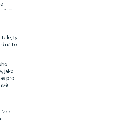
ce
nů. Ti
atelé, ty
hodně to
noho
, jako
čas pro
 své
. Mocní
á