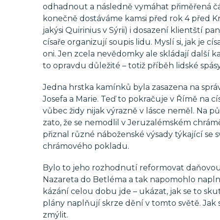
odhadnout a následně vymáhat přiměřená část
konečně dostáváme kamsi před rok 4 před Kris
jakýsi Quirinius v Sýrii) i dosazení klientští
císaře organizují soupis lidu. Myslí si, jak je cí
oni. Jen zcela nevědomky ale skládají další
to opravdu důležité – totiž příběh lidské spásy
Jedna hrstka kamínků byla zasazena na spr
Josefa a Marie. Teď to pokračuje v Římě na c
vůbec židy nijak výrazně v lásce neměl. Na p
zato, že se nemodlil v Jeruzalémském chrámě
přiznal různé náboženské výsady týkající se 
chrámového pokladu.
Bylo to jeho rozhodnutí reformovat daňovou
Nazareta do Betléma a tak napomohlo naplnit
kázání celou dobu jde – ukázat, jak se to sk
plány naplňují skrze dění v tomto světě. Jak
zmýlit.