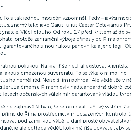
u.
. To si tak jednou mocipán vzpomněl. Tedy – jakýsi moci
stus, známý také jako Gaius Iulius Caesar Octavianus. Prv
dynastie. Vládl dlouho. Od roku 27 před Kristem až do sv
 bohatá, protože zahraniční výboje přinesly do Říma ohr
 garantovaného silnou rukou panovníka a jeho legií. O
ou.
ratnou politikou. Na kraji říše nechal existovat klientská
za jakousi omezenou suverenitu. To se týkalo mimo jiné i
us ho neměl rád. Nejspíš jím i pohrdal. Ale věděl, že v
zi Jeruzalémem a Římem byly nadstandardně dobré, což
o letech občanských válek mír garantovaný vládou tvrdé
ně nejzajímavější bylo, že reformoval daňový systém. Za
 přímo do Říma prostřednictvím dosazených kontrolorů
rancovat pod záminkou výběru daní prosté obyvatelstvo 
daně, je ale potřeba vědět, kolik má říše obyvatel, aby se