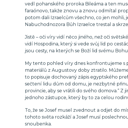
vedl pohanského proroka Bileáma a ten musel
faraónovo, takže znovu a znovu odmítal propus
potom dali Izraelcům všechno, co jen mohli,
Nabuchodnozora Bůh Izraelce trestal a skrze
Jistě – oči víry vidí něco jiného, než oči světské
vidí Hospodina, který si vede svůj lid po c
jsou cesty, na kterých se Boží lid svému Bohu
My tento pohled víry dnes konfrontujeme s p
materiálů z Augustovy doby ztratilo. Můžeme 
to popisuje dochovaný zápis egyptského prefek
sečtení lidu dům od domu, je nezbytné přinu
provincie, aby se vrátili do svého domova.“ Z 
jednoho zástupce, který by to za celou rodinu
To, že se Josef musel zvednout a odjet do m
tohoto světa rozkáží a Josef musí poslechnout
snoubenka.