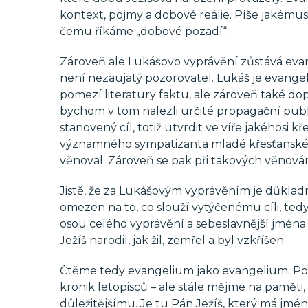
kontext, pojmy a dobové reálie. Píše jakému
čemu říkáme „dobové pozadí“.
Zároveň ale Lukášovo vyprávění zůstává evan
není nezaujatý pozorovatel. Lukáš je evangel
pomezí literatury faktu, ale zároveň také d
bychom v tom nalezli určité propagační publ
stanovený cíl, totiž utvrdit ve víře jakéhos
významného sympatizanta mladé křesťanské cí
věnoval. Zároveň se pak při takových věnování
Jistě, že za Lukášovým vyprávěním je důkladné
omezen na to, co slouží vytýčenému cíli, ted
osou celého vyprávění a sebeslavnější jména a
Ježíš narodil, jak žil, zemřel a byl vzkříšen.
Čtěme tedy evangelium jako evangelium. Podí
kronik letopisců – ale stále mějme na pamět
důležitějšímu. Je tu Pán Ježíš, který má jmén