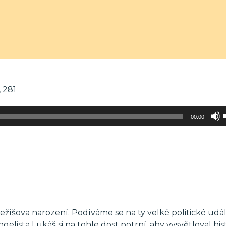
, 281
00:00
ežíšova narození. Podíváme se na ty velké politické událo
elista Lukáš si na tohle dost potrpí, aby vysvětloval his