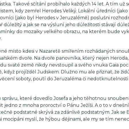
ka. Takové sčítání probíhalo každých 14 let. A tím už s
tem, kdy zemřel Herodes Veliký. Lokální úředníci (jako
 panovníci (jako byl Herodes v Jeruzalémě) poslušni rozhod
sař důležitý a jak se na výsluní jeho důležitosti stávají důlež
 kamínky do mozaiky velkého obrazu, na kterém bude vy
.
ávné místo kdesi v Nazaretě smířením rozhádaných sno
ísařském dvoře. Na dvoře panovníka, který nejen Heroda,
ůdu svaté země nikdy nevstoupil a svého vnuka Gaia poch
, když projížděl Judskem. Dlužno mu ale přiznat, že ži
svěcení soboty, poutí do Jeruzaléma či nedotknutelnosti
 správu, které dovedlo Josefa a jeho těhotnou snouben
 jedno z mnoha proroctví o Pánu Ježíši. A o to v dnešn
utečně podstatné skrývá za zdánlivě podstatným. Jak se 
 si mocipáni myslí, že hýbou dějinami, ale my se tím nen