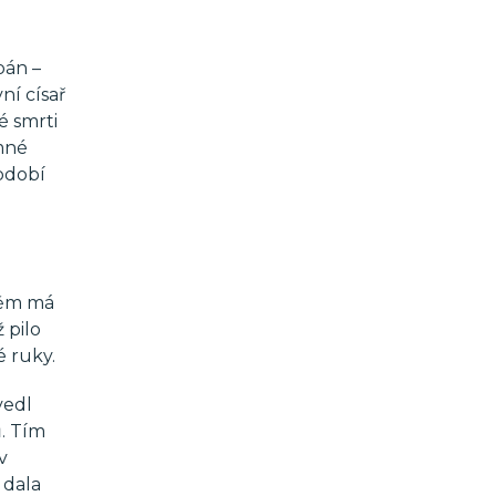
pán –
ní císař
é smrti
omné
bdobí
 něm má
 pilo
 ruky.
vedl
. Tím
v
 dala