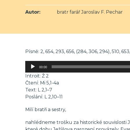
Autor:
bratr farář Jaroslav F. Pechar
Písně: 2, 654, 293, 656, (284, 306, 294), 510, 653
Audio
00:00
přehrávač
Introit: Ž 2
Čtení: Mi 5,1-4a
Text: L 2,1–7
Poslání: L 2,10–11
Milí bratři a sestry,
nahlédneme trošku za historické souvislosti J
které dobu Ježíšova narození provázely. Evang