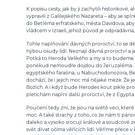
K popisu cesty, jak by ji zachytili historikové, 
vypravili z Galilejského Nazareta – aby se spl
do Betléma erfratského, města Davidova, aby 
vládcem v Izraeli, jehož původ je odpradávna
Tohle naplňování dávných proroctví, to se děj
hýbou osudy lidí. Neznají dávná proroctví a j
Potká to Heroda Velikého a my si to budeme p
poněkud nemoudře dojdou do Jeruzaléma. Teh
egyptského faraóna, u Nabuchodonozora, Belš
dochází, že i jejich moc má nějaké meze. Že j
Božích. A i když bude Herodes kout pikle pr
pletichám naplní další proroctví, že z Egypt
Poučení tedy zní, že jsou na světě věci, kter
moc. A také strachy z toho, co že nám ti páno
daleko a vysoko srocují králové a soudcové
svět dívat očima věřících lidí. Věříme přece 