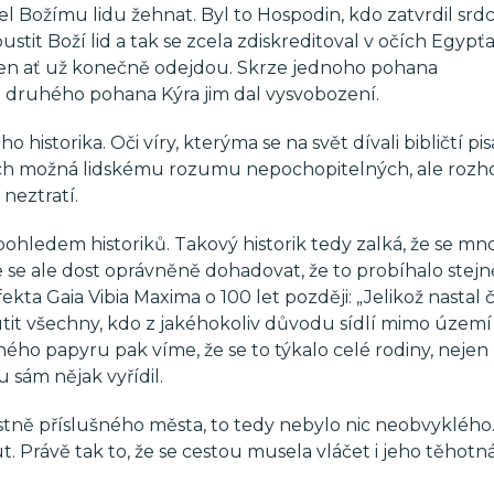
 Božímu lidu žehnat. Byl to Hospodin, kdo zatvrdil srd
tit Boží lid a tak se zcela zdiskreditoval v očích Egypťa
 jen ať už konečně odejdou. Skrze jednoho pohana
 druhého pohana Kýra jim dal vysvobození.
ho historika. Oči víry, kterýma se na svět dívali bibličtí pis
estách možná lidskému rozumu nepochopitelných, ale roz
 neztratí.
ohledem historiků. Takový historik tedy zalká, že se m
se ale dost oprávněně dohadovat, že to probíhalo stejně
ta Gaia Vibia Maxima o 100 let později: „Jelikož nastal 
tit všechny, kdo z jakéhokoliv důvodu sídlí mimo území
jiného papyru pak víme, že se to týkalo celé rodiny, nejen
 sám nějak vyřídil.
ístně příslušného města, to tedy nebylo nic neobvyklého
. Právě tak to, že se cestou musela vláčet i jeho těhotn