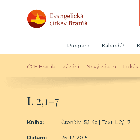
Program
Kalendář
K
ČCE Braník
Kázání
Nový zákon
Lukáš
L 2,1–7
Kniha:
Čtení: Mi 5,1-4a | Text: L 2,1–7
Datum:
25. 12. 2015