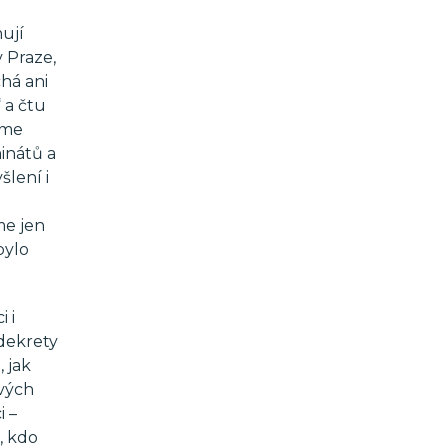
ují
v Praze,
há ani
 a čtu
íme
inátů a
lení i
me jen
bylo
 i
 dekrety
, jak
ových
i –
, kdo