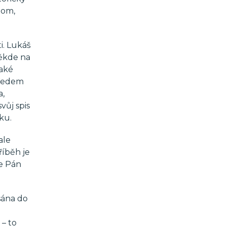
tom,
i. Lukáš
někde na
také
předem
a,
vůj spis
ku.
ale
říběh je
se Pán
sána do
 – to