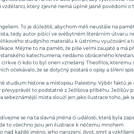
si vzdělanci, který zjevně nemá úplně jasné povědomí o 
geliem. To je důležité, abychom měli neustále na pamět
ista, tedy autor píšící ve svébytném literárním útvaru 
oplňkového studijního materiálu k ústnímu vyučování a 
ikace. Mějme to na paměti, že píše velmi zaujatě a má 
i křesťanského katechumena, nedávno obráceného křesťan
rkve či kdo to byl onen vznešený Theofilos, kterému s
ch očekávalo, že se dotyčný postará o opisy a šíření spis
 studium historie a místopisu Palestiny. Výběr faktů je 
y převyprávět to podstatné z Ježíšova příběhu. Ježíšův p
 sebeznámější místa slouží jen jako ilustrace toho, jak 
vejme se na ta slavná jména či události, která byla zap
i, že to všechno jsou jen ilustrace k něčemu mnohem
o nad každé jméno, jeho narození, život, smrt a vzkříšení