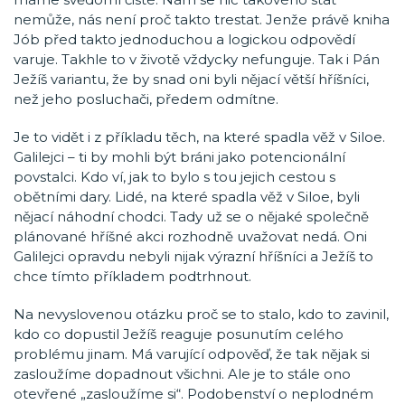
nemůže, nás není proč takto trestat. Jenže právě kniha
Jób před takto jednoduchou a logickou odpovědí
varuje. Takhle to v životě vždycky nefunguje. Tak i Pán
Ježíš variantu, že by snad oni byli nějací větší hříšníci,
než jeho posluchači, předem odmítne.
Je to vidět i z příkladu těch, na které spadla věž v Siloe.
Galilejci – ti by mohli být bráni jako potencionální
povstalci. Kdo ví, jak to bylo s tou jejich cestou s
obětními dary. Lidé, na které spadla věž v Siloe, byli
nějací náhodní chodci. Tady už se o nějaké společně
plánované hříšné akci rozhodně uvažovat nedá. Oni
Galilejci opravdu nebyli nijak výrazní hříšníci a Ježíš to
chce tímto příkladem podtrhnout.
Na nevyslovenou otázku proč se to stalo, kdo to zavinil,
kdo co dopustil Ježíš reaguje posunutím celého
problému jinam. Má varující odpověď, že tak nějak si
zasloužíme dopadnout všichni. Ale je to stále ono
otevřené „zasloužíme si“. Podobenství o neplodném