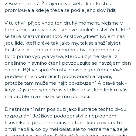
v Božím „dnes“. Že žijeme ve světě, kde Kristus
promlouvá a kde je třeba se podle jeho slov řídit.
V tu chvíli přijde vhod ten druhý moment. Nejsme v
tom sami. Jsme v církvi, jsme ve společenství těch, kteří
se také snaží vnímat toto Kristovo „dnes“. Kolem nás
jsou lidé, kteří právě tak, jako my, tak se snaží slyšet
Kristův hlas – proto nám mohou být nápomocní. Z
toho přímo vyplývá výzva, kterou už jsme slyšeli z
dnešního hlavního čtení: povzbuzujte se navzájem den
co den! Být ve společenství církve je potřeba právě
především v okamžicích pochybností a tápání,
protože tam můžeme najít povzbuzení. A právě tak –
když už jste ve společenství, dívejte se, kdo kolem vás
má problém a snažte se mu pomoci.
Dnešní čtení nám poslouží jako ilustrace těchto dvou
rozpoznání. Ježíšovo podobenství o neplodném
fíkovníku je příběhem právě o tom, kdo zrovna v tu
chvíli nedělá, co by měl dělat, ale to neznamená, že je
automaticky zavržen. Stále ještě trvá ono „dnes“, tedy