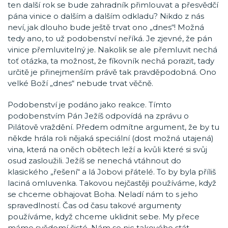
ten další rok se bude zahradník přimlouvat a přesvědčí
pána vinice o dalším a dalším odkladu? Nikdo z nás
neví, jak dlouho bude ještě trvat ono „dnes“! Možná
tedy ano, to už podobenství neříká. Je zjevné, že pán
vinice přemluvitelný je. Nakolik se ale přemluvit nechá
toť otázka, ta možnost, že fíkovník nechá porazit, tady
určitě je přinejmenším právě tak pravděpodobná. Ono
velké Boží „dnes“ nebude trvat věčně.
Podobenství je podáno jako reakce. Tímto
podobenstvím Pán Ježíš odpovídá na zprávu o
Pilátově vraždění. Předem odmítne argument, že by tu
někde hrála roli nějaká speciální (dost možná utajená)
vina, která na oněch obětech leží a kvůli které si svůj
osud zasloužili. Ježíš se nenechá vtáhnout do
klasického „řešení“ a lá Jobovi přátelé. To by byla příliš
laciná omluvenka. Takovou nejčastěji používáme, když
se chceme obhajovat Boha. Neladí nám to s jeho
spravedlností. Čas od času takové argumenty
používáme, když chceme uklidnit sebe. My přece
máme svědomí čisté. Nám se nic takového stát