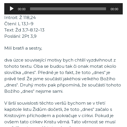
Audio
00:00
00:00
přehrávač
Introit: Ž 118,24
Čtení: L 13,1–9
Text: Žd 3,7–8.12–13
Poslání: 2Pt 3,9
Milí bratři a sestry,
dva úzce související motivy bych chtěl vyzdvihnout z
tohoto textu. Oba se budou tak či onak motat okolo
slovíčka „dnes“. Předně je to fakt, že toto „dnes“ je
právě teď. Že jsme součástí jakéhosi velkého Božího
„dnes“. Druhý motiv pak připomíná, že součástí tohoto
Božího „dnes“ nejsme sami.
V širší souvislosti těchto veršů bychom se v třetí
kapitole listu Židům dočetli, že toto „dnes“ začalo s
Kristovým příchodem a pokračuje v církvi. Pokud je
ovšem tato církev Kristu věrná. Tato věrnost se musí