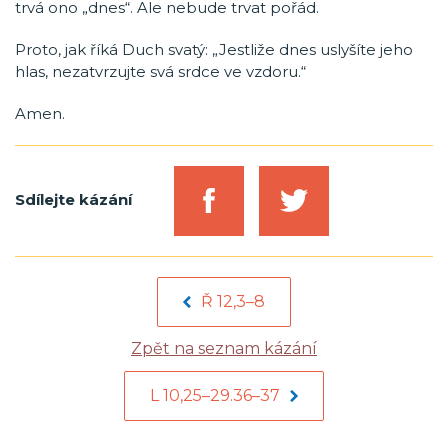
trvá ono „dnes“. Ale nebude trvat pořád.
Proto, jak říká Duch svatý: „Jestliže dnes uslyšíte jeho
hlas, nezatvrzujte svá srdce ve vzdoru.“
Amen.
Sdílejte kázání
Ř 12,3–8
Zpět na seznam kázání
L 10,25–29.36–37