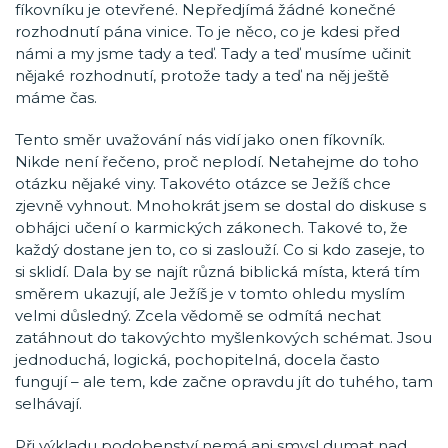
fíkovníku je otevřené. Nepředjímá žádné konečné
rozhodnutí pána vinice. To je něco, co je kdesi před
námi a my jsme tady a teď. Tady a teď musíme učinit
nějaké rozhodnutí, protože tady a teď na něj ještě
máme čas.
Tento směr uvažování nás vidí jako onen fíkovník.
Nikde není řečeno, proč neplodí. Netahejme do toho
otázku nějaké viny. Takovéto otázce se Ježíš chce
zjevně vyhnout. Mnohokrát jsem se dostal do diskuse s
obhájci učení o karmických zákonech. Takové to, že
každý dostane jen to, co si zaslouží. Co si kdo zaseje, to
si sklidí. Dala by se najít různá biblická místa, která tím
směrem ukazují, ale Ježíš je v tomto ohledu myslím
velmi důsledný. Zcela vědomě se odmítá nechat
zatáhnout do takovýchto myšlenkových schémat. Jsou
jednoduchá, logická, pochopitelná, docela často
fungují – ale tem, kde začne opravdu jít do tuhého, tam
selhávají.
Při výkladu podobenství nemá ani smysl dumat nad