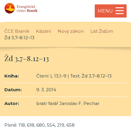
MENU
ČCE Braník
Kázání
Nový zákon
List Židům
Žd 3,7–8.12–13
Žd 3,7–8.12–13
Kniha:
Čtení: L 13,1–9 | Text: Žd 3,7–8.12–13
Datum:
9. 3. 2014
Autor:
bratr farář Jaroslav F. Pechar
Písně: 118, 618, 680, 554, 219, 658