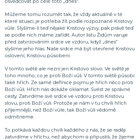
osvědčovat po celé toto „dnes“.
Můžeme tomu rozumět tak, že vždy aktuálně v té
které situaci, je potřeba žít podle rozpoznané Kristovy
vůle. Slyšíme-li teď nějaké Kristovy výzvy, pak právě teď
se podle nich máme zařídit. Autor listu Židům varuje
před zatvrzováním srdce ve vzdoru, když „dnes“
slyšíme jeho hlas. Naše srdce má být otevřené Kristovu
oslovení, Kristovu působení.
V tomto světě ale nezní jen Kristovo slovo. Ve světě je
toho mnoho, co je proti Boží vůli. V tomto světě působí
také hřích. Ze samé definice pojmu je hřích něco proti
Boží vůli. Hřích nás dokáže oklamat. Svést ze správné
cesty. Zatvrdíme své srdce ve vzdoru proti Kristovu
slovu, proti Boží vůli. Protože je nám v tu chvíli hřích
příjemnější, než Boží vůle, tak Boží vůli vědomě
odmítneme.
To potkává každou chvíli každého z nás, že se raději
zatvrdíme v hříchu, než abychom si připustili, že žijeme