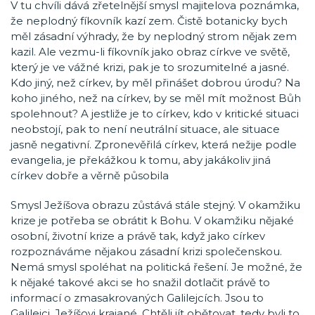
V tu chvíli dává zřetelnější smysl majitelova poznámka,
že neplodný fíkovník kazí zem. Čistě botanicky bych
měl zásadní výhrady, že by neplodný strom nějak zem
kazil. Ale vezmu-li fíkovník jako obraz církve ve světě,
který je ve vážné krizi, pak je to srozumitelné a jasné.
Kdo jiný, než církev, by měl přinášet dobrou úrodu? Na
koho jiného, než na církev, by se měl mít možnost Bůh
spolehnout? A jestliže je to církev, kdo v kritické situaci
neobstojí, pak to není neutrální situace, ale situace
jasně negativní. Zpronevěřilá církev, která nežije podle
evangelia, je překážkou k tomu, aby jakákoliv jiná
církev dobře a věrně působila
Smysl Ježíšova obrazu zůstává stále stejný. V okamžiku
krize je potřeba se obrátit k Bohu. V okamžiku nějaké
osobní, životní krize a právě tak, když jako církev
rozpoznáváme nějakou zásadní krizi společenskou.
Nemá smysl spoléhat na politická řešení. Je možné, že
k nějaké takové akci se ho snažil dotlačit právě to
informací o zmasakrovaných Galilejcích. Jsou to
Galilejci, Ježíšovi krajané. Chtěli jít obětovat, tedy byli to