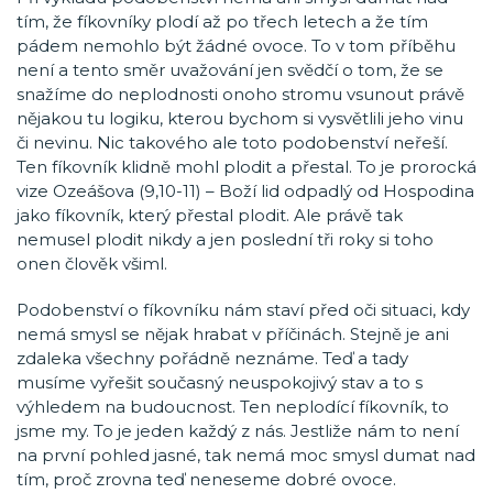
tím, že fíkovníky plodí až po třech letech a že tím
pádem nemohlo být žádné ovoce. To v tom příběhu
není a tento směr uvažování jen svědčí o tom, že se
snažíme do neplodnosti onoho stromu vsunout právě
nějakou tu logiku, kterou bychom si vysvětlili jeho vinu
či nevinu. Nic takového ale toto podobenství neřeší.
Ten fíkovník klidně mohl plodit a přestal. To je prorocká
vize Ozeášova (9,10-11) – Boží lid odpadlý od Hospodina
jako fíkovník, který přestal plodit. Ale právě tak
nemusel plodit nikdy a jen poslední tři roky si toho
onen člověk všiml.
Podobenství o fíkovníku nám staví před oči situaci, kdy
nemá smysl se nějak hrabat v příčinách. Stejně je ani
zdaleka všechny pořádně neznáme. Teď a tady
musíme vyřešit současný neuspokojivý stav a to s
výhledem na budoucnost. Ten neplodící fíkovník, to
jsme my. To je jeden každý z nás. Jestliže nám to není
na první pohled jasné, tak nemá moc smysl dumat nad
tím, proč zrovna teď neneseme dobré ovoce.