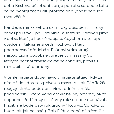
doba Kristova působení. Jen je potřeba se podle toho
co nejrychleji začít řídit, protože ono „dnes“ nebude
trvat věčně
Pán Ježíš má za sebou už tři roky působení. Tři roky
chodí po Izraeli, po Boží vinici, a snaží se. Zároveň jsme
v době, která je hodně napjatá. Abychom si to lépe
uvědomili, tak jsme si četli i rozhovor, který
podobenství předchází. Pilát byl velmi krutý
místodržící a podobné „preventivní zásahy“, při
kterých nechal zmasakrovat nevinné lidi, potvrzují i
mimobiblické prameny.
V téhle napjaté době, navíc v napjaté situaci, kdy za
ním přijde kdosi se zprávou o masakru, tak Pán Ježíš
reaguje tímto podobenstvím. Jedním z mála
podobenství, které končí otevřeně. My nevíme, jak to
dopadne! Po tři roky nic, čtvrtý rok se bude okopávat a
hnojit, ale bude pátý rok úrodný? Kdo ví… Co když to
bude tak, jak naznačuj Bob Flídr v jedné písničce, že i