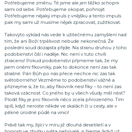
Potřebujeme změnu. Té jsme ale jen těžko schopni
sami od sebe. Potřebujeme okopat, pohnojit.
Potřebujeme nějaký impuls z vnějšku a tento impuls
pak my sami už musíme nějak zpracovat, zužitkovat.
Takovýto výklad nás vede k užitečnému zamyšlení nad
tím, že ani Boží trpělivost nebude nekonečná. Že
poslední soud dozajista přijde. Na stranu druhou z toho
podobenství čiší i naděje. Nic není v tuto chvíli
ztraceno! Pokud podobenství přijmeme tak, že my
jsem oněmi fíkovníky, pak to dokonce není zas tak
strašné. Pán Bůh po nás přece nechce nic zas tak
světoborného! Vezměme to podobenství vážně a
přiznejme si, že to, aby fíkovník nesl fíky – to není zas
taková vzácnost. Co jiného by u všech všudy měl nést?
Plodit fíky je pro fíkovník něco zcela přirozeného. Tím
spíš, když neroste někde ve skalách či u cesty, ale v
pěkné úrodné půdě na vinici!
Právě tak my, žijící v míru již dlouhá desetiletí a v
hojnosti ve zbytku světa nebývalé, si žijeme (když už