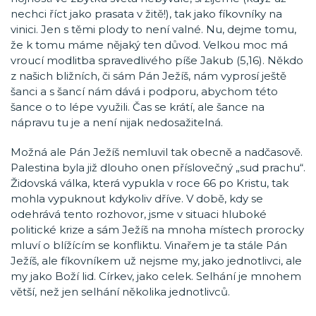
nechci říct jako prasata v žitě!), tak jako fíkovníky na
vinici. Jen s těmi plody to není valné. Nu, dejme tomu,
že k tomu máme nějaký ten důvod. Velkou moc má
vroucí modlitba spravedlivého píše Jakub (5,16). Někdo
z našich bližních, či sám Pán Ježíš, nám vyprosí ještě
šanci a s šancí nám dává i podporu, abychom této
šance o to lépe využili. Čas se krátí, ale šance na
nápravu tu je a není nijak nedosažitelná.
Možná ale Pán Ježíš nemluvil tak obecně a nadčasově.
Palestina byla již dlouho onen příslovečný „sud prachu“.
Židovská válka, která vypukla v roce 66 po Kristu, tak
mohla vypuknout kdykoliv dříve. V době, kdy se
odehrává tento rozhovor, jsme v situaci hluboké
politické krize a sám Ježíš na mnoha místech prorocky
mluví o blížícím se konfliktu. Vinařem je ta stále Pán
Ježíš, ale fíkovníkem už nejsme my, jako jednotlivci, ale
my jako Boží lid. Církev, jako celek. Selhání je mnohem
větší, než jen selhání několika jednotlivců.