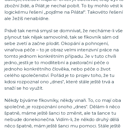
zbožní židé, a Pilát je nechal pobít. To by mohlo vést k
logickému řešení „pojďme na Piláta!“. Takovéto řešení
ale Ježíš nenabídne.
Právě tak nemá smysl se domnívat, že necháme-li vše
plynout tak nějak samovolně, tak se fíkovník sám od
sebe zvetí a začne plodit. Okopání a pohnojení,
vinařova péče – to je obraz velmi intenzivní práce na
tomto jednom konkrétním případu. Je v tuto chvíli
jedno, jestli je to modlitební a pastorační péče o
jednoho konkrétního člověka, nebo péče o život
celého společenství. Pořád je to projev toho, že tu
kdosi rozpoznal ono „dnes“, které stále ještě trvá a
snaží se ho využít.
Někdy býváme fíkovníky, někdy vinaři. To, co mají oba
společné, je rozpoznání onoho „dnes“. Dělám-li něco
špatně, máme ještě šanci to změnit, ale ta šance tu
nebude donekonečna. Vidím-li, že někdo druhý dělá
něco špatně, mám ještě šanci mu pomoci. Stále ještě