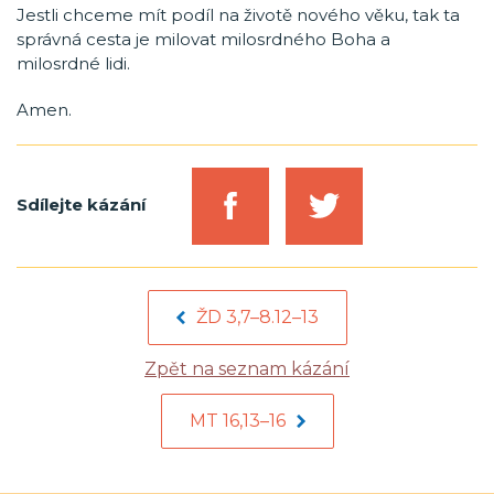
Jestli chceme mít podíl na životě nového věku, tak ta
správná cesta je milovat milosrdného Boha a
milosrdné lidi.
Amen.
Sdílejte kázání
ŽD 3,7–8.12–13
Zpět na seznam kázání
MT 16,13–16