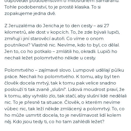
odpověděl podobenstvím o milosrdném Samařanu.
Tohle podobenství, to je prostě klasika. To si
zopakujeme jedna dvě.
Z Jeruzaléma do Jericha je to den cesty – asi 27
kilometrů, ale dost v kopcích. To, že zde bývali lupiči,
zmiňují i jiní starověcí autoři. Co víme o onom
poutníkovi? Vlastně nic. Nevíme, kdo to byl, co dělal.
Jen to, co ho potkalo – zmlátili ho, okradli. Lupiči ho
nechali ležet polomrtvého někde u cesty.
Polomrtvého – zajímavé slovo. Lumpové udělají půlku
práce. Nechali ho polomrtvého. K tomu, aby byl ten
člověk docela mrtvý, tak k tomu pak velice snadno
poslouží ti tak zvaně „slušní“. Lidová moudrost praví, že
k tomu, aby vyhrálo zlo, tak stačí, aby slušní lidé nedělali
nic. To je přesně ta situace. Člověk, o kterém nevíme
vůbec nic, tak leží někde zmlácený a polomrtvý. To, co
ho může usmrtit docela, to je nevšímavost lidí kolem
něj. Kdo jsou tedy ti, co ho tam zahlédli ležet?