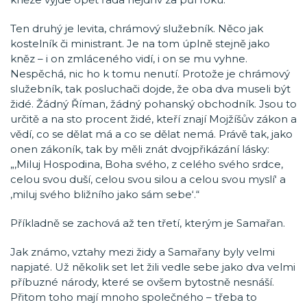
Ten druhý je levita, chrámový služebník. Něco jak
kostelník či ministrant. Je na tom úplně stejně jako
kněz – i on zmláceného vidí, i on se mu vyhne.
Nespěchá, nic ho k tomu nenutí. Protože je chrámový
služebník, tak posluchači dojde, že oba dva museli být
židé. Žádný Říman, žádný pohanský obchodník. Jsou to
určitě a na sto procent židé, kteří znají Mojžíšův zákon a
vědí, co se dělat má a co se dělat nemá. Právě tak, jako
onen zákoník, tak by měli znát dvojpřikázání lásky:
„‚Miluj Hospodina, Boha svého, z celého svého srdce,
celou svou duší, celou svou silou a celou svou myslí‘ a
‚miluj svého bližního jako sám sebe‘.“
Příkladně se zachová až ten třetí, kterým je Samařan.
Jak známo, vztahy mezi židy a Samařany byly velmi
napjaté. Už několik set let žili vedle sebe jako dva velmi
příbuzné národy, které se ovšem bytostně nesnáší.
Přitom toho mají mnoho společného – třeba to