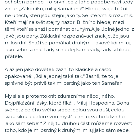
ochoten pomoci. To první, co z toho podobenství tedy
zní je: „Zákoníku, miluj Samařana!“ Hledej svoje bližní
ne u těch, kteří jsou stejní jako ty. Se kterými si rozumíš.
Kteří mají na svět stejný názor. Bližního hledej mezi
těmi kteří se snaží pomáhat druhým.A je úplně jedno, z
jaké jsou party. Základní rozpoznávací znak je, že jsou
milosrdní. Snaží se pomáhat druhým. Takové lidi miluj,
jako sebe sama. Tady si hledej kamarády, tady si hledej
přátele.
A až jen jako dovětek zazní to klasické a často
opakované: „Jdi a jednej také tak.“ Jasně, že to je
správné být právě tak milosrdný, jako ten Samařan.
My si ale protentokrát zdůrazníme něco jiného.
Dojpřikázání lásky, které říká: „‚Miluj Hospodina, Boha
svého, z celého svého srdce, celou svou duší, celou
svou silou a celou svou myslí‘ a ‚miluj svého bližního
jako sám sebe‘.“ Z něj tu druhou část můžeme rozvést:
toho, kdo je milosrdný k druhým, miluj jako sám sebe.