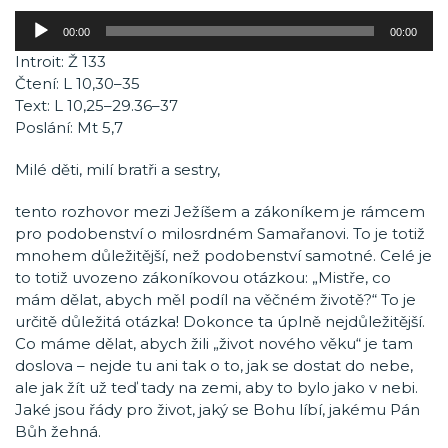
Audio
00:00
00:00
přehrávač
Introit: Ž 133
Čtení: L 10,30–35
Text: L 10,25–29.36–37
Poslání: Mt 5,7
Milé děti, milí bratři a sestry,
tento rozhovor mezi Ježíšem a zákoníkem je rámcem
pro podobenství o milosrdném Samařanovi. To je totiž
mnohem důležitější, než podobenství samotné. Celé je
to totiž uvozeno zákoníkovou otázkou: „Mistře, co
mám dělat, abych měl podíl na věčném životě?“ To je
určitě důležitá otázka! Dokonce ta úplně nejdůležitější.
Co máme dělat, abych žili „život nového věku“ je tam
doslova – nejde tu ani tak o to, jak se dostat do nebe,
ale jak žít už teď tady na zemi, aby to bylo jako v nebi.
Jaké jsou řády pro život, jaký se Bohu líbí, jakému Pán
Bůh žehná.