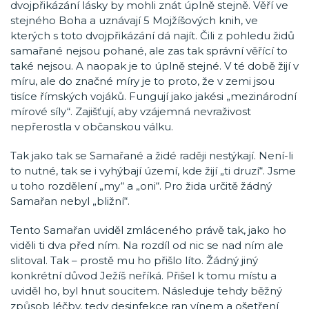
dvojpřikázání lásky by mohli znát úplně stejně. Věří ve
stejného Boha a uznávají 5 Mojžíšových knih, ve
kterých s toto dvojpřikázání dá najít. Čili z pohledu židů
samařané nejsou pohané, ale zas tak správní věřící to
také nejsou. A naopak je to úplně stejné. V té době žijí v
míru, ale do značné míry je to proto, že v zemi jsou
tisíce římských vojáků. Fungují jako jakési „mezinárodní
mírové síly“. Zajišťují, aby vzájemná nevraživost
nepřerostla v občanskou válku.
Tak jako tak se Samařané a židé raději nestýkají. Není-li
to nutné, tak se i vyhýbají území, kde žijí „ti druzí“. Jsme
u toho rozdělení „my“ a „oni“. Pro žida určitě žádný
Samařan nebyl „bližní“.
Tento Samařan uviděl zmláceného právě tak, jako ho
viděli ti dva před ním. Na rozdíl od nic se nad ním ale
slitoval. Tak – prostě mu ho přišlo líto. Žádný jiný
konkrétní důvod Ježíš neříká. Přišel k tomu místu a
uviděl ho, byl hnut soucitem. Následuje tehdy běžný
způsob léčby, tedy desinfekce ran vínem a ošetření