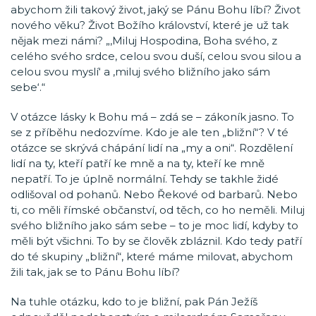
abychom žili takový život, jaký se Pánu Bohu líbí? Život
nového věku? Život Božího království, které je už tak
nějak mezi námi? „‚Miluj Hospodina, Boha svého, z
celého svého srdce, celou svou duší, celou svou silou a
celou svou myslí‘ a ‚miluj svého bližního jako sám
sebe‘.“
V otázce lásky k Bohu má – zdá se – zákoník jasno. To
se z příběhu nedozvíme. Kdo je ale ten „bližní“? V té
otázce se skrývá chápání lidí na „my a oni“. Rozdělení
lidí na ty, kteří patří ke mně a na ty, kteří ke mně
nepatří. To je úplně normální. Tehdy se takhle židé
odlišoval od pohanů. Nebo Řekové od barbarů. Nebo
ti, co měli římské občanství, od těch, co ho neměli. Miluj
svého bližního jako sám sebe – to je moc lidí, kdyby to
měli být všichni. To by se člověk zbláznil. Kdo tedy patří
do té skupiny „bližní“, které máme milovat, abychom
žili tak, jak se to Pánu Bohu líbí?
Na tuhle otázku, kdo to je bližní, pak Pán Ježíš