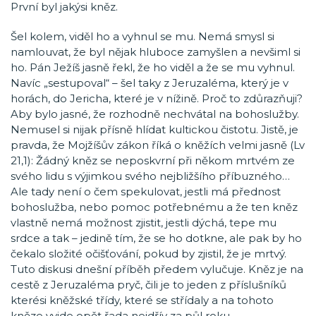
První byl jakýsi kněz.
Šel kolem, viděl ho a vyhnul se mu. Nemá smysl si
namlouvat, že byl nějak hluboce zamyšlen a nevšiml si
ho. Pán Ježíš jasně řekl, že ho viděl a že se mu vyhnul.
Navíc „sestupoval“ – šel taky z Jeruzaléma, který je v
horách, do Jericha, které je v nížině. Proč to zdůrazňuji?
Aby bylo jasné, že rozhodně nechvátal na bohoslužby.
Nemusel si nijak přísně hlídat kultickou čistotu. Jistě, je
pravda, že Mojžíšův zákon říká o kněžích velmi jasně (Lv
21,1): Žádný kněz se neposkvrní při někom mrtvém ze
svého lidu s výjimkou svého nejbližšího příbuzného…
Ale tady není o čem spekulovat, jestli má přednost
bohoslužba, nebo pomoc potřebnému a že ten kněz
vlastně nemá možnost zjistit, jestli dýchá, tepe mu
srdce a tak – jedině tím, že se ho dotkne, ale pak by ho
čekalo složité očišťování, pokud by zjistil, že je mrtvý.
Tuto diskusi dnešní příběh předem vylučuje. Kněz je na
cestě z Jeruzaléma pryč, čili je to jeden z příslušníků
kterési kněžské třídy, které se střídaly a na tohoto
kněze vyjde opět řada nejdřív za půl roku.