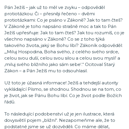
Pán Ježíš – jak už to měl ve zvyku – odpověděl
protiotázkou: Či – přesněji řečeno – dvěmi
protiotázkami: Co je psáno v Zákoně? Jak to tam čteš?
V Zákoně je toho napsáno strašně moc a tak to Pán
Ježíš upřesňuje: Jak to tam čteš? Jak tou rozumíš, co je
všechno napsáno v Zákoně? Co se z toho týká
takového života, jaký se Bohu líbí? Zákoník odpověděl:
„‚Miluj Hospodina, Boha svého, z celého svého srdce,
celou svou duší, celou svou silou a celou svou myslí‘ a
‚miluj svého bližního jako sám sebe‘.“ Ocitoval Starý
Zákon – a Pán Ježíš mu to odsouhlasil.
Už toto je úžasná informace! Ježíš a tehdejší autority
vykládající Písmo, se shodnou. Shodnou se na tom, co
je život, jak se Pánu Bohu líbí. Co je život podle Božích
řádů.
To následující podobenství už je jen ilustrace, která
dovysvětlí pojem „bližní“. Nezapomeňme ale, že to
podstatné jsme se už dozvěděli. Co máme dělat,