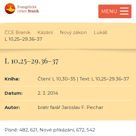
MENU
ČCE Braník
Kázání
Nový zákon
Lukáš
L 10,25–29.36–37
L 10,25–29.36–37
Kniha:
Čtení: L 10,30–35 | Text: L 10,25–29.36–37
Datum:
2. 3. 2014
Autor:
bratr farář Jaroslav F. Pechar
Písně: 482, 621, Nové přikázání, 672, 542