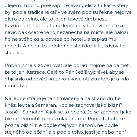
olejem. Trochu překvapí, že evangelista Lukáš – který
byl podle tradice lékař – ve svém popisu řekne nejprve
olej a pak víno, ale to je jen taková drobnost.
Každopádně udělá to nejlepší, co v tu chvíli může a
navíc pak ošetřeného nezanechá na místě, ale naloží
ho na svého osla, doveze do hotelu a zaplatí mu
nocleh. A nejen to – dokonce slíbí doplatit, kdyby to
stálo víc.
Příběh jsme si zopakovali, ale pořád mějme na paměti,
že to jen ilustrace. Celé to Pán Ježíš vyprávěl, aby se
objasnila odpověď na zákoníkovu otázku: kdo je a kdo
není bližní.
Na jedné straně je ten zmlácený a na straně druhé
kněz, levita a Samařan. Kdo se zachoval jako bližní?
Jasně – Samařan. A jak se to pozná, že se zachoval jako
bližní? Pomohl tomu zmlácenému. Podle tohoto se
pozná bližní. Ne podle stejných názorů, ne podle
stejného oblečení, ale podle toho, jestli je nebo není