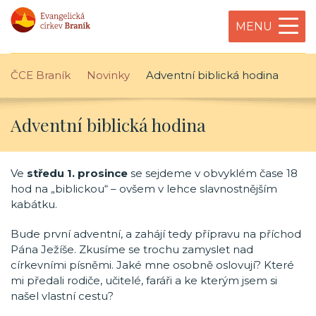
MENU
ČCE Braník
Novinky
Adventní biblická hodina
Adventní biblická hodina
Ve
středu 1. prosince
se sejdeme v obvyklém čase 18
hod na „biblickou“ – ovšem v lehce slavnostnějším
kabátku.
Bude první adventní, a zahájí tedy přípravu na příchod
Pána Ježíše. Zkusíme se trochu zamyslet nad
církevními písněmi. Jaké mne osobně oslovují? Které
mi předali rodiče, učitelé, faráři a ke kterým jsem si
našel vlastní cestu?