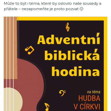
Může to být i téma, které by oslovilo naše sousedy a
přátele – nezapomeňte je proto pozvat 🙂