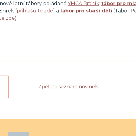
anové letní tábory pořádané
YMCA Braník
:
tábor pro ml
 Shrek (
přihlašujte zde
) a
tábor pro starší děti
(Tábor Pe
jte zde
).
Zpět na seznam novinek