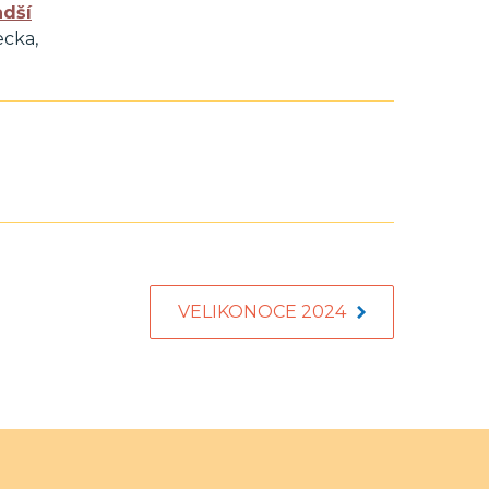
adší
cka,
VELIKONOCE 2024