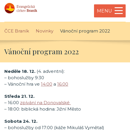
MENU
ČCE Braník
Novinky
Vánoční program 2022
Vánoční program 2022
Neděle 18. 12.
(4. adventní):
– bohoslužby 9:30
– Vánoční hra ve
14:00
a
16:00
Středa 21. 12.
– 16:00
zpívání na Donovalské
– 18:00: biblická hodina: Jižní Město
Sobota 24. 12.
– bohoslužby od 17:00 (káže Mikuláš Vymětal)