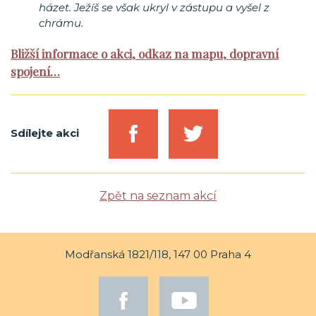
házet. Ježíš se však ukryl v zástupu a vyšel z
chrámu.
Bližší informace o akci, odkaz na mapu, dopravní
spojení…
Sdílejte akci
Zpět na seznam akcí
Modřanská 1821/118, 147 00 Praha 4