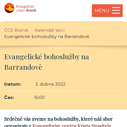
MENU
ČCE Braník
Kalendář akcí
Evangelické bohoslužby na Barrandově
Evangelické bohoslužby na
Barrandově
Datum:
3. dubna 2022
Čas:
16:00
Srdečně vás zveme na bohoslužby, které náš sbor
organizuje v
Komunitním centru Krista Spasitele
.