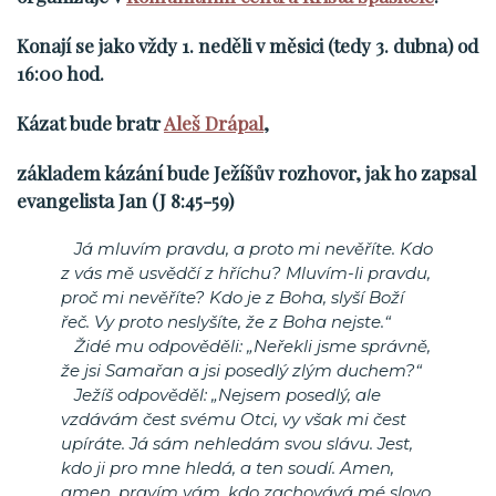
Konají se jako vždy
1. neděli v měsici (tedy 3. dubna) od
16:00 hod.
Kázat bude bratr
Aleš Drápal
,
základem kázání bude Ježíšův rozhovor, jak ho zapsal
evangelista Jan (J 8:45-59)
Já mluvím pravdu, a proto mi nevěříte. Kdo
z vás mě usvědčí z hříchu? Mluvím-li pravdu,
proč mi nevěříte? Kdo je z Boha, slyší Boží
řeč. Vy proto neslyšíte, že z Boha nejste.“
Židé mu odpověděli: „Neřekli jsme správně,
že jsi Samařan a jsi posedlý zlým duchem?“
Ježíš odpověděl: „Nejsem posedlý, ale
vzdávám čest svému Otci, vy však mi čest
upíráte. Já sám nehledám svou slávu. Jest,
kdo ji pro mne hledá, a ten soudí. Amen,
amen, pravím vám, kdo zachovává mé slovo,