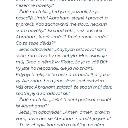
nezemře navěky.“
Židé mu řekli: „Teď jsme poznali, že jsi
posedlý! Umřel Abraham, stejně i proroci, a
ty pravíš: Kdo zachovává mé slovo, neokusí
smrti navěky.“ Jsi snad větší, než náš otec
Abraham, který umřel? Také proroci umřeli.
Co ze sebe děláš?“
Ježíš odpověděl: „Kdybych oslavoval sám
sebe, má sláva by nic nebyla. Mne oslavuje
můj Otec, o němž vy říkáte, že je to váš Bůh.
Vy jste ho nepoznali, ale já ho znám.
Kdybych řekl, že ho neznám, budu lhář jako
vy. Ale znám ho a jeho slovo zachovávám.
Váš otec Abraham zajásal, že spatří můj den;
spatřil jej a zaradoval se.“
Židé mu řekli: „Ještě ti není padesát a viděl
jsi Abrahama?“
Ježíš jim odpověděl: „Amen, amen, pravím
vám, dříve než se Abraham narodil, já jsem.“
Tu se chopili kamenů a chtěli je po něm