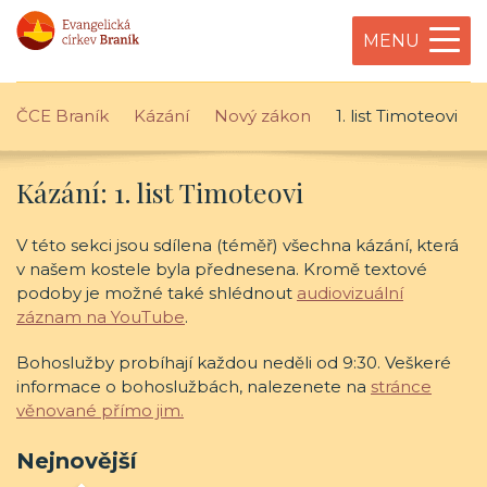
MENU
ČCE Braník
Kázání
Nový zákon
1. list Timoteovi
Kázání: 1. list Timoteovi
V této sekci jsou sdílena (téměř) všechna kázání, která
v našem kostele byla přednesena. Kromě textové
podoby je možné také shlédnout
audiovizuální
záznam na YouTube
.
Bohoslužby probíhají každou neděli od 9:30. Veškeré
informace o bohoslužbách, nalezenete na
stránce
věnované přímo jim.
Nejnovější