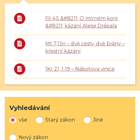
Fil 4,5 &#8211; O mírném koni
&#8211; kázání Aleše Drápala
Mt 7,13n – dvě cesty, dvě brány –
křestní kázání
1Kr 21, 1-19 – Nábotova vinice
Vyhledávání
vše
Starý zákon
Jiné
Nový zákon