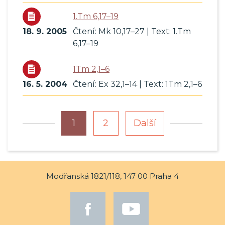
1.Tm 6,17–19
18. 9. 2005
Čtení: Mk 10,17–27 | Text: 1.Tm
6,17–19
1Tm 2,1–6
16. 5. 2004
Čtení: Ex 32,1–14 | Text: 1Tm 2,1–6
1
2
Další
Modřanská 1821/118, 147 00 Praha 4