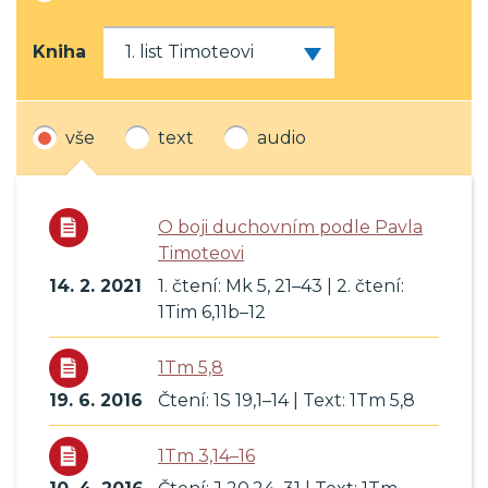
Kniha
vše
text
audio
O boji duchovním podle Pavla
Timoteovi
14. 2. 2021
1. čtení: Mk 5, 21–43 | 2. čtení:
1Tim 6,11b–12
1Tm 5,8
19. 6. 2016
Čtení: 1S 19,1–14 | Text: 1Tm 5,8
1Tm 3,14–16