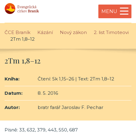
MENU
ČCE Braník
Kázání
Nový zákon
2. list Timoteovi
2Tm 1,8–12
2Tm 1,8–12
Kniha:
Čtení: Sk 1,15–26 | Text: 2Tm 1,8–12
Datum:
8. 5. 2016
Autor:
bratr farář Jaroslav F. Pechar
Písně: 33, 632, 379, 443, 550, 687