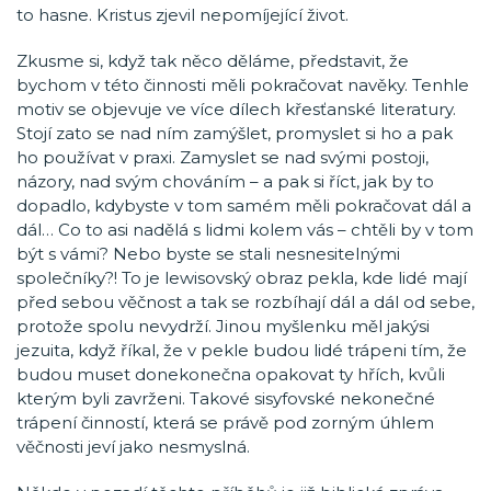
to hasne. Kristus zjevil nepomíjející život.
Zkusme si, když tak něco děláme, představit, že
bychom v této činnosti měli pokračovat navěky. Tenhle
motiv se objevuje ve více dílech křesťanské literatury.
Stojí zato se nad ním zamýšlet, promyslet si ho a pak
ho používat v praxi. Zamyslet se nad svými postoji,
názory, nad svým chováním – a pak si říct, jak by to
dopadlo, kdybyste v tom samém měli pokračovat dál a
dál… Co to asi nadělá s lidmi kolem vás – chtěli by v tom
být s vámi? Nebo byste se stali nesnesitelnými
společníky?! To je lewisovský obraz pekla, kde lidé mají
před sebou věčnost a tak se rozbíhají dál a dál od sebe,
protože spolu nevydrží. Jinou myšlenku měl jakýsi
jezuita, když říkal, že v pekle budou lidé trápeni tím, že
budou muset donekonečna opakovat ty hřích, kvůli
kterým byli zavrženi. Takové sisyfovské nekonečné
trápení činností, která se právě pod zorným úhlem
věčnosti jeví jako nesmyslná.