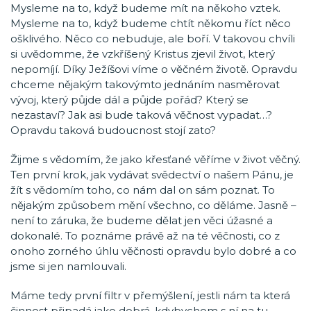
Mysleme na to, když budeme mít na někoho vztek.
Mysleme na to, když budeme chtít někomu říct něco
ošklivého. Něco co nebuduje, ale boří. V takovou chvíli
si uvědomme, že vzkříšený Kristus zjevil život, který
nepomíjí. Díky Ježíšovi víme o věčném životě. Opravdu
chceme nějakým takovýmto jednáním nasměrovat
vývoj, který půjde dál a půjde pořád? Který se
nezastaví? Jak asi bude taková věčnost vypadat…?
Opravdu taková budoucnost stojí zato?
Žijme s vědomím, že jako křesťané věříme v život věčný.
Ten první krok, jak vydávat svědectví o našem Pánu, je
žít s vědomím toho, co nám dal on sám poznat. To
nějakým způsobem mění všechno, co děláme. Jasně –
není to záruka, že budeme dělat jen věci úžasné a
dokonalé. To poznáme právě až na té věčnosti, co z
onoho zorného úhlu věčnosti opravdu bylo dobré a co
jsme si jen namlouvali.
Máme tedy první filtr v přemýšlení, jestli nám ta která
činnost připadá jako dobrá, kdybychom s ní na tu