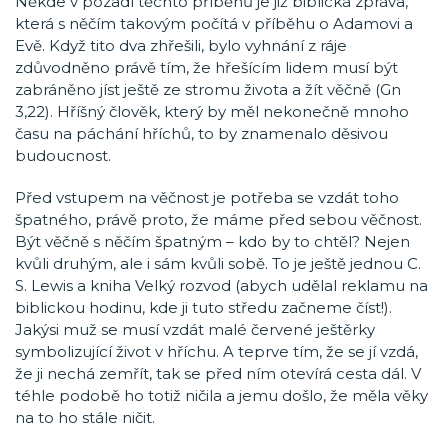
Někde v pozadí těchto příběhů je již biblická zpráva,
která s něčím takovým počítá v příběhu o Adamovi a
Evě. Když tito dva zhřešili, bylo vyhnání z ráje
zdůvodněno právě tím, že hřešícím lidem musí být
zabráněno jíst ještě ze stromu života a žít věčně (Gn
3,22). Hříšný člověk, který by měl nekonečně mnoho
času na páchání hříchů, to by znamenalo děsivou
budoucnost.
Před vstupem na věčnost je potřeba se vzdát toho
špatného, právě proto, že máme před sebou věčnost.
Být věčně s něčím špatným – kdo by to chtěl? Nejen
kvůli druhým, ale i sám kvůli sobě. To je ještě jednou C.
S. Lewis a kniha Velký rozvod (abych udělal reklamu na
biblickou hodinu, kde ji tuto středu začneme číst!).
Jakýsi muž se musí vzdát malé červené ještěrky
symbolizující život v hříchu. A teprve tím, že se jí vzdá,
že ji nechá zemřít, tak se před ním otevírá cesta dál. V
téhle podobě ho totiž ničila a jemu došlo, že měla věky
na to ho stále ničit.