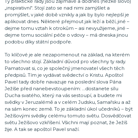
Ty praktické rady jsou zajímavé a dodnes (hezké slovo)
„inspirativní“. Stojí zato se nad nimi zamýšlet a
promýšlet, v jaké době vznikly a jak by bylo nejlepší je
aplikovat dnes. Některé přejmout jak leží a běží, jiné –
dejme tomu vztah k otrokům – asi nevyužijeme, jiné –
dejme tomu sociální péče o vdovy – má dneska jinou
podobu díky státní podpoře.
To klíčové je ale nezapomenout na základ, na kterém
to všechno stojí. Základní důvod pro všechny ty rady.
Pamatovat si, co je společný jmenovatel všech těch
předpisů. Tím je vydávat svědectví o Kristu. Apoštol
Pavel tady dobře navazuje na poslední slova Pána
Ježíše před nanebevstoupením: …dostanete sílu
Ducha svatého, který na vás sestoupí, a budete mi
svědky v Jeruzalémě a v celém Judsku, Samařsku a až
na sám konec země. To je základní úkol učedníků – být
Ježíšovými svědky celému tomuto světu. Dosvědčovat
světu Ježíšovo vzkříšení. Všichni mají poznat, že Ježíš
žije. A tak se apoštol Pavel snaží.