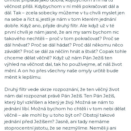
věčnost přišli. Kdybychom v ní měli pokračovat dál a
dál. Tak – zcela sobecky můžeme v tu chvíli myslet jen
na sebe a říct si, jestli je nám v tom kterém jednání
dobře. Když ano, přijde druhý filtr. Ale když už v té
první chvíli je nám jasné, že ani my sami bychom nic
takového nechtěli – proč v tom pokračovat? Proč se
dál hněvat? Proč se dál hádat? Proč dál někomu něco
závidět? Proč se dál za něčím hnát a štvát? Copak tohle
chceme dělat věčně? Když už nám Pán Ježíš ten
výhled na věčnost dal, tak ho používejme, ať náš život
mění. A on ho přes všechny naše omyly určitě bude
měnit k lepšímu.
Druhý filtr vede skrze rozpoznání, že ten věčný život
nám dal rozpoznat právě Pán Ježíš. Ten Pán Ježíš,
který byl vzkříšen a který je živý. Možná se nám to
jednání líbí. Možná bychom ho chtěli i v tom nebi dělat
věčně – ale mohl by u toho být on? Obstojí takové
jednání před Ježíšem? Jasně, ani tady nemáme
stoprocentní jistotu, že se nezmýlíme. Neměli ji ani