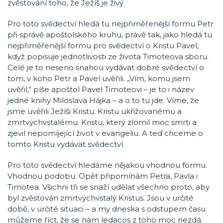
zvěstování toho, že Ježíš je živý
Pro toto svědectví hledá tu nejpřiměřenější formu Petr
při správě apoštolského kruhu, právě tak, jako hledá tu
nejpřiměřenější formu pro svědectví o Kristu Pavel,
když popisuje jednotlivosti ze života Timoteova sboru.
Celé je to neseno snahou vydávat dobré svědectví o
tom, v koho Petr a Pavel uvěřili. „Vím, komu jsem
uvěřil,“ píše apoštol Pavel Timoteovi – je to i název
jedné knihy Miloslava Hájka – a o to tu jde. Víme, že
jsme uvěřili Ježíši Kristu. Kristu ukřižovanému a
zmrtvýchvstalému. Kristu, který zlomil moc smrti a
zjevil nepomíjející život v evangeliu. A teď chceme o
tomto Kristu vydávat svědectví.
Pro toto svědectví hledáme nějakou vhodnou formu.
Vhodnou podobu. Opět připomínám Petra, Pavla i
Timotea. Všichni tři se snaží udělat všechno proto, aby
byl zvěstován zmrtvýchvstalý Kristus. Jsou v určité
době, v určité situaci – a my dneska s odstupem času
můžeme říct, že se nám ledacos z toho moc nezdá.