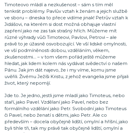
Timoteovo mládí a nezkušenost – sám s tím měl
tenkrát problémy. Pavlův vztah k ženám a jejich službě
ve sboru – dneska to přece vidíme jinak! Petrův vztah k
Jidášovi, na kterém si dost možná obhajuje vlastní
zapření jako ne zas tak strašný hřích. Můžeme mít
různé výhrady vůči Timoteovi, Pavlovi, Petrovi – ale
právě to je úžasně osvobozující. Ve vší lidské omylnosti,
ve vší podmíněnosti dobou, vzděláním, věkem,
zkušenostmi… – v tom všem pořád ještě můžeme
hledat, jak lidem kolem nás vydávat svědectví o našem
Pánu. Jak jim dát najevo, že i my víme, komu jsme
uvěřili. Živému Ježíši Kristu, z jehož evangelia jsme přijali
život, který nepomíjí.
Jde to. Je jedno, jestli jsme mladí jako Timoteus, nebo
staří, jako Pavel. Vzdělaní jako Pavel, nebo bez
formálního vzdělání jako Petr. Svobodní jako Timoteus
či Pavel, nebo ženatí s dětmi, jako Petr. Ale co
především – docela obyčejně lidští, omylní a hříšní, jako
byli tihle tři, tak my právě tak obyčejně lidští, omylní a