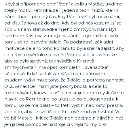
Když si připomene první čtení a volbu Matěje, uvidíme
stejný motiv. Petr říká, že …jeden z těch mužů, kteří s
námi chodili po celý čas, kdy Pán Ježíš byl mezi námi,
od křtu Janova až do dne, kdy byl od nás vzat, musí se
spolu s námi stát svědkem jeho zmrtvýchvstání. Být
svědkem Kristova zmrtvýchvstání – to je základ, kvůli
tomu se to losování dělalo. To podstatné, základní
motivace celého toho konání, to byla snaha zajistit, aby
se o Kristu svědčilo správně. Petr dospěl k závěru, že
aby to bylo správně, tak svědčit o Kristově
zmrtvýchvstání má opět kompletní „dvanáctka“
učedníků. Když se tak zamýšlel nad Jidášovým
osudem, vyšlo mu z toho, že Jidáše je potřeba nahradit.
O „Dvanáctce“ mám jisté pochybnosti a celé to
rozpitvávání „kauzy Jidáš“ je mi krajně proti mysli. Ale to
hlavní, co Petr řekne, co ukazuje do budoucnosti a k
tomu, co se má dělat – to Petr vystihl naprosto přesně.
Jde o to, aby se svědčilo o Kristově zmrtvýchvstání. Ve
volbě Matěje i kritice Jidáše nehledejme nic jiného, než
jen jakési pomocné nástroje či vnější formy pro