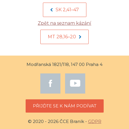
SK 2,41–47
Zpět na seznam kázání
MT 28,16–20
Modřanská 1821/118, 147 00 Praha 4
PŘIJĎTE SE K NÁM PODÍVAT
© 2020 - 2026 ČCE Braník -
GDPR