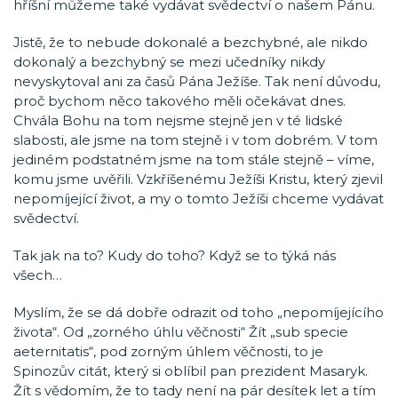
hříšní můžeme také vydávat svědectví o našem Pánu.
Jistě, že to nebude dokonalé a bezchybné, ale nikdo
dokonalý a bezchybný se mezi učedníky nikdy
nevyskytoval ani za časů Pána Ježíše. Tak není důvodu,
proč bychom něco takového měli očekávat dnes.
Chvála Bohu na tom nejsme stejně jen v té lidské
slabosti, ale jsme na tom stejně i v tom dobrém. V tom
jediném podstatném jsme na tom stále stejně – víme,
komu jsme uvěřili. Vzkříšenému Ježíši Kristu, který zjevil
nepomíjející život, a my o tomto Ježíši chceme vydávat
svědectví.
Tak jak na to? Kudy do toho? Když se to týká nás
všech…
Myslím, že se dá dobře odrazit od toho „nepomíjejícího
života“. Od „zorného úhlu věčnosti“ Žít „sub specie
aeternitatis“, pod zorným úhlem věčnosti, to je
Spinozův citát, který si oblíbil pan prezident Masaryk.
Žít s vědomím, že to tady není na pár desítek let a tím