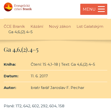
MENU
ČCE Braník
Kázání
Nový zákon
List Galatským
Ga 4,6,(2).4–5
Ga 4,6,(2).4–5
Kniha:
Čtení: 1S 4,1–18 | Text: Ga 4,6,(2).4–5
Datum:
11. 6. 2017
Autor:
bratr farář Jaroslav F. Pechar
Písně: 172, 642, 602, 292, 604, 158