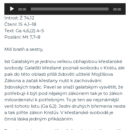
Audio
00:00
00:00
přehrávač
Introit: Ž 74,12
Čtení: 1S 4,1–18
Text: Ga 4,6,(2).4–5
Poslání: Mt 7,7–8
Milí bratři a sestry,
list Galatským je jednou velkou obhajobou křesťanské
svobody. Galatští křesťané poznali svobodu v Kristu, ale
pak do této oblasti přišli židovští učitelé Mojžíšova
Zákona a začali křesťany nutit k zachovávání
židovských tradic. Pavel se snaží galatským vysvětlit, že
potřebují-li být pod nějakým zákonem tak je to zákon
milosrdenství k potřebným. To je ten asi nejznámější
verš tohoto listu (Ga 6,2): Jedni druhých břemena neste
a tak plňte zákon Kristův. V křesťanské svobodě je
činná láska jediným přikázáním.