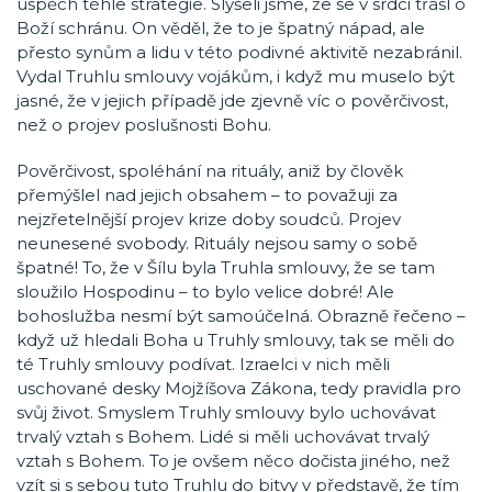
úspěch téhle strategie. Slyšeli jsme, že se v srdci třásl o
Boží schránu. On věděl, že to je špatný nápad, ale
přesto synům a lidu v této podivné aktivitě nezabránil.
Vydal Truhlu smlouvy vojákům, i když mu muselo být
jasné, že v jejich případě jde zjevně víc o pověrčivost,
než o projev poslušnosti Bohu.
Pověrčivost, spoléhání na rituály, aniž by člověk
přemýšlel nad jejich obsahem – to považuji za
nejzřetelnější projev krize doby soudců. Projev
neunesené svobody. Rituály nejsou samy o sobě
špatné! To, že v Šílu byla Truhla smlouvy, že se tam
sloužilo Hospodinu – to bylo velice dobré! Ale
bohoslužba nesmí být samoúčelná. Obrazně řečeno –
když už hledali Boha u Truhly smlouvy, tak se měli do
té Truhly smlouvy podívat. Izraelci v nich měli
uschované desky Mojžíšova Zákona, tedy pravidla pro
svůj život. Smyslem Truhly smlouvy bylo uchovávat
trvalý vztah s Bohem. Lidé si měli uchovávat trvalý
vztah s Bohem. To je ovšem něco dočista jiného, než
vzít si s sebou tuto Truhlu do bitvy v představě, že tím