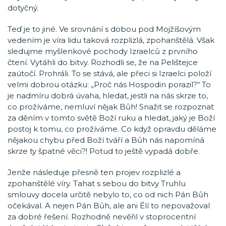
dotyčný.
Teď je to jiné. Ve srovnání s dobou pod Mojžíšovým
vedením je víra lidu taková rozplizlá, zpohanštělá. Však
sledujme myšlenkové pochody Izraelců z prvního
čtení. Vytáhli do bitvy. Rozhodli se, že na Pelištejce
zaútočí. Prohráli. To se stává, ale přeci si Izraelci položí
velmi dobrou otázku: „Proč nás Hospodin porazil?“ To
je nadmíru dobrá úvaha, hledat, jestli na nás skrze to,
co prožíváme, nemluví nějak Bůh! Snažit se rozpoznat
za děním v tomto světě Boží ruku a hledat, jaký je Boží
postoj k tomu, co prožíváme. Co když opravdu děláme
nějakou chybu před Boží tváří a Bůh nás napomíná
skrze ty špatné věci?! Potud to ještě vypadá dobře.
Jenže následuje přesně ten projev rozplizlé a
zpohanštělé víry. Tahat s sebou do bitvy Truhlu
smlouvy docela určitě nebylo to, co od nich Pán Bůh
očekával. A nejen Pán Bůh, ale ani Élí to nepovažoval
za dobré řešení. Rozhodně nevěřil v stoprocentní