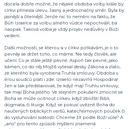
docela dobře možné, že nějaké obdoba volby krále by
církvi přinesla úlevu. Jasný a jednoznačný směr. Byla by
jasnější a čitelnější. Jenže nic to nemění na faktu, že
Bůh Izraelce za volbu silného vůdce nepochválil, ba
naopak. Taková volba je vždy projev nedůvěry v Boží
vedení.
Další možností, se kterou si v církvi potkávám, je o to
pevněji se držet toho, co máme. Ne tedy člověk, ale
učení. Co je stále ještě pevné. Aspoň tak pevné, jako
kámen, co do něj Mojžíš vytesal desky Zákona a zlato,
ze kterého byla vyrobena Truhla smlouvy. Obdoba s
érou soudců platí i zde. Izraelci nezavrhli Hospodina!
Jen si tak představovali, že když mají Truhlu smlouvy,
tak mají Boha jistého. Ve stejném pokušení zmocnit se
Boha se může ocitnout církev, když zbožští Bibli,
dogmata, či liturgii. Když se pokusí uvěznit Boha do
naučených biblických veršů, katechismových pouček či
do vysluhování svátostí. Chceme žít podle Boží vůle? A
„ano“ pro tento způsob myšlení znamená