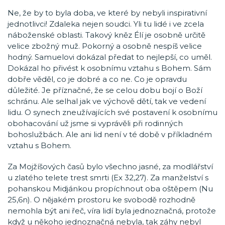
Ne, že by to byla doba, ve které by nebyli inspirativní
jednotlivci! Zdaleka nejen soudci. Yli tu lidé i ve zcela
náboženské oblasti. Takový kněz Élí je osobně určitě
velice zbožný muž. Pokorný a osobně nespíš velice
hodný. Samuelovi dokázal předat to nejlepší, co uměl.
Dokázal ho přivést k osobnímu vztahu s Bohem. Sám
dobře věděl, co je dobré a co ne. Co je opravdu
důležité. Je příznačné, že se celou dobu bojí o Boží
schránu. Ale selhal jak ve výchově dětí, tak ve vedení
lidu. O synech zneužívajících své postavení k osobnímu
obohacování už jsme si vyprávěli při rodinných
bohoslužbách. Ale ani lid není v té době v příkladném
vztahu s Bohem.
Za Mojžíšových časů bylo všechno jasné, za modlářství
u zlatého telete trest smrti (Ex 32,27). Za manželství s
pohanskou Midjánkou propíchnout oba oštěpem (Nu
25,6n). O nějakém prostoru ke svobodě rozhodně
nemohla být ani řeč, víra lidí byla jednoznačná, protože
když u někoho jednoznačná nebyla, tak záhy nebyl