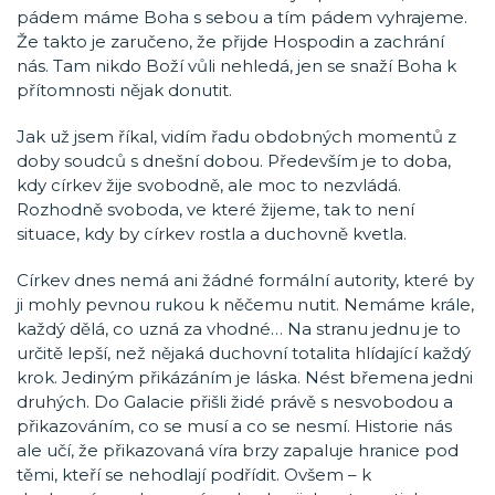
pádem máme Boha s sebou a tím pádem vyhrajeme.
Že takto je zaručeno, že přijde Hospodin a zachrání
nás. Tam nikdo Boží vůli nehledá, jen se snaží Boha k
přítomnosti nějak donutit.
Jak už jsem říkal, vidím řadu obdobných momentů z
doby soudců s dnešní dobou. Především je to doba,
kdy církev žije svobodně, ale moc to nezvládá.
Rozhodně svoboda, ve které žijeme, tak to není
situace, kdy by církev rostla a duchovně kvetla.
Církev dnes nemá ani žádné formální autority, které by
ji mohly pevnou rukou k něčemu nutit. Nemáme krále,
každý dělá, co uzná za vhodné… Na stranu jednu je to
určitě lepší, než nějaká duchovní totalita hlídající každý
krok. Jediným přikázáním je láska. Nést břemena jedni
druhých. Do Galacie přišli židé právě s nesvobodou a
přikazováním, co se musí a co se nesmí. Historie nás
ale učí, že přikazovaná víra brzy zapaluje hranice pod
těmi, kteří se nehodlají podřídit. Ovšem – k