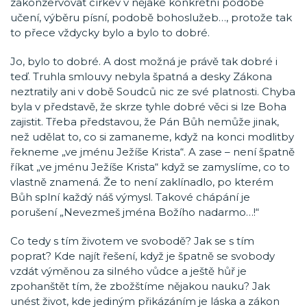
zakonzervovat církev v nějaké konkrétní podobě
učení, výběru písní, podobě bohoslužeb…, protože tak
to přece vždycky bylo a bylo to dobré.
Jo, bylo to dobré. A dost možná je právě tak dobré i
teď. Truhla smlouvy nebyla špatná a desky Zákona
neztratily ani v době Soudců nic ze své platnosti. Chyba
byla v představě, že skrze tyhle dobré věci si lze Boha
zajistit. Třeba představou, že Pán Bůh nemůže jinak,
než udělat to, co si zamaneme, když na konci modlitby
řekneme „ve jménu Ježíše Krista“. A zase – není špatně
říkat „ve jménu Ježíše Krista“ když se zamyslíme, co to
vlastně znamená. Že to není zaklínadlo, po kterém
Bůh splní každý náš výmysl. Takové chápání je
porušení „Nevezmeš jména Božího nadarmo…!“
Co tedy s tím životem ve svobodě? Jak se s tím
poprat? Kde najít řešení, když je špatně se svobody
vzdát výměnou za silného vůdce a ještě hůř je
zpohanštět tím, že zbožštíme nějakou nauku? Jak
unést život, kde jediným přikázáním je láska a zákon