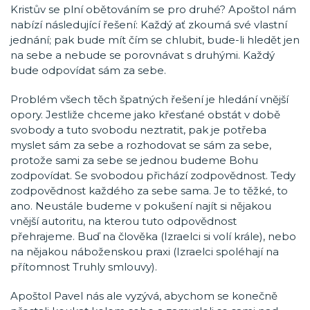
Kristův se plní obětováním se pro druhé? Apoštol nám
nabízí následující řešení: Každý ať zkoumá své vlastní
jednání; pak bude mít čím se chlubit, bude-li hledět jen
na sebe a nebude se porovnávat s druhými. Každý
bude odpovídat sám za sebe.
Problém všech těch špatných řešení je hledání vnější
opory. Jestliže chceme jako křesťané obstát v době
svobody a tuto svobodu neztratit, pak je potřeba
myslet sám za sebe a rozhodovat se sám za sebe,
protože sami za sebe se jednou budeme Bohu
zodpovídat. Se svobodou přichází zodpovědnost. Tedy
zodpovědnost každého za sebe sama. Je to těžké, to
ano. Neustále budeme v pokušení najít si nějakou
vnější autoritu, na kterou tuto odpovědnost
přehrajeme. Buď na člověka (Izraelci si volí krále), nebo
na nějakou náboženskou praxi (Izraelci spoléhají na
přítomnost Truhly smlouvy).
Apoštol Pavel nás ale vyzývá, abychom se konečně