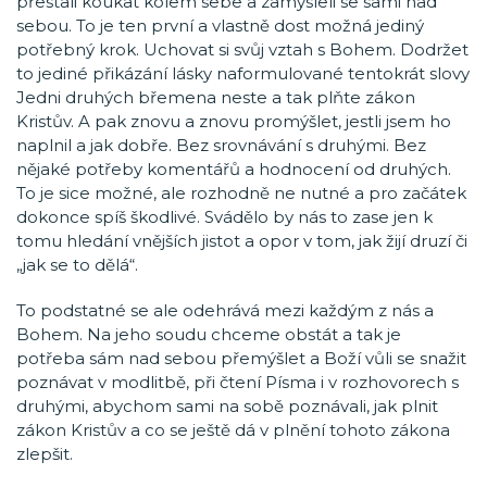
přestali koukat kolem sebe a zamysleli se sami nad
sebou. To je ten první a vlastně dost možná jediný
potřebný krok. Uchovat si svůj vztah s Bohem. Dodržet
to jediné přikázání lásky naformulované tentokrát slovy
Jedni druhých břemena neste a tak plňte zákon
Kristův. A pak znovu a znovu promýšlet, jestli jsem ho
naplnil a jak dobře. Bez srovnávání s druhými. Bez
nějaké potřeby komentářů a hodnocení od druhých.
To je sice možné, ale rozhodně ne nutné a pro začátek
dokonce spíš škodlivé. Svádělo by nás to zase jen k
tomu hledání vnějších jistot a opor v tom, jak žijí druzí či
„jak se to dělá“.
To podstatné se ale odehrává mezi každým z nás a
Bohem. Na jeho soudu chceme obstát a tak je
potřeba sám nad sebou přemýšlet a Boží vůli se snažit
poznávat v modlitbě, při čtení Písma i v rozhovorech s
druhými, abychom sami na sobě poznávali, jak plnit
zákon Kristův a co se ještě dá v plnění tohoto zákona
zlepšit.