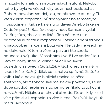
množství formálních náboženských autorit. Někdo,
koho by byla ve věcech víry povinnost poslouchat. I
Bohem povolaní soudci jsou jen přirozené autority. Ti,
kteří v nich rozpoznají vůdce vybraného samotným
Hospodinem, tak se k němu přidávají. Anebo také ne.
Gedeón poráží Baalův sloup v noci, Samsona vydali
Pelištejcům jeho vlastní lidé… Jen některé tato
přirozená autorita a rozpoznání Božího vedení strhnou
k napodobení a konání Boží vůle. Ne vždy, ne všechny,
ne dokonale. K tomu všemu pak ani tito soudci
neunesou svůj úkol. V osobním životě i ve vedení lidu.
Stav té doby shrnuje kniha Soudců ve svých
posledních slovech (Sd 21,25): V těch dnech neměli v
Izraeli krále. Každý dělal, co uznal za správné. Jistě, že
volbu krále považuje biblická tradice za něco
špatného, ale z tohoto slyšíme zjevný povzdech, že ani
doba soudců nepřinesla to, čemu se říkalo „duchovní
rozvlažení“. Nějakou duchovní obrodu. Dobu, kdy se lid
více přimkl k Hospodinu a více hledal Boží vůli, když už
má tu svobodu!