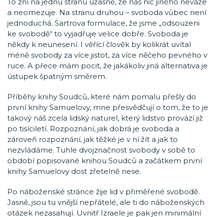
To zní na jednu stranu úžasně, že nás nic jiného neváže
a neomezuje. Na stranu druhou – svoboda vůbec není
jednoduchá. Sartrova formulace, že jsme „odsouzeni
ke svobodě“ to vyjadřuje velice dobře. Svoboda je
někdy k neunesení. I věřící člověk by kolikrát uvítal
méně svobody za více jistot, za více něčeho pevného v
ruce. A přece mám pocit, že jakákoliv jiná alternativa je
ústupek špatným směrem.
Příběhy knihy Soudců, které nám pomalu přešly do
první knihy Samuelovy, mne přesvědčují o tom, že to je
takový náš zcela lidský naturel, který lidstvo provází již
po tisíciletí. Rozpoznání, jak dobrá je svoboda a
zároveň rozpoznání, jak těžké je v ní žít a jak to
nezvládáme. Tuhle dvojznačnost svobody v sobě to
období popisované knihou Soudců a začátkem první
knihy Samuelovy dost zřetelně nese.
Po náboženské stránce žije lid v přiměřené svobodě.
Jasně, jsou tu vnější nepřátelé, ale ti do náboženských
otázek nezasahují. Uvnitř Izraele je pak jen minimální