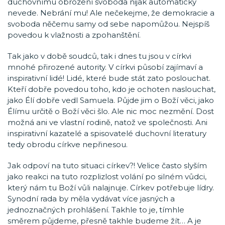
duchovnímu obrození svoboda nijak automaticky
nevede. Nebrání mu! Ale nečekejme, že demokracie a
svoboda něčemu samy od sebe napomůžou. Nejspíš
povedou k vlažnosti a zpohanštění.
Tak jako v době soudců, tak i dnes tu jsou v církvi
mnohé přirozené autority. V církvi působí zajímaví a
inspirativní lidé! Lidé, které bude stát zato poslouchat.
Kteří dobře povedou toho, kdo je ochoten naslouchat,
jako Élí dobře vedl Samuela. Půjde jim o Boží věci, jako
Élímu určitě o Boží věci šlo. Ale nic moc nezmění. Dost
možná ani ve vlastní rodině, natož ve společnosti. Ani
inspirativní kazatelé a spisovatelé duchovní literatury
tedy obrodu církve nepřinesou.
Jak odpoví na tuto situaci církev?! Velice často slyším
jako reakci na tuto rozplizlost volání po silném vůdci,
který nám tu Boží vůli nalajnuje. Církev potřebuje lídry.
Synodní rada by měla vydávat více jasných a
jednoznačných prohlášení. Takhle to je, tímhle
směrem půjdeme, přesně takhle budeme žít… A je