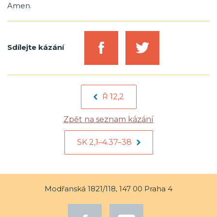
Amen.
Sdílejte kázání
Ř 12,2
Zpět na seznam kázání
SK 2,1–4.37–38
Modřanská 1821/118, 147 00 Praha 4