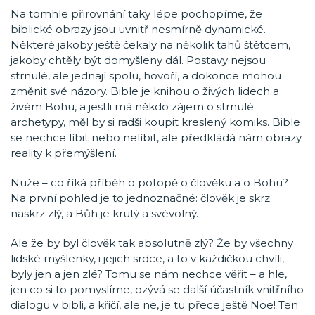
Na tomhle přirovnání taky lépe pochopíme, že
biblické obrazy jsou uvnitř nesmírně dynamické.
Některé jakoby ještě čekaly na několik tahů štětcem,
jakoby chtěly být domyšleny dál. Postavy nejsou
strnulé, ale jednají spolu, hovoří, a dokonce mohou
změnit své názory. Bible je knihou o živých lidech a
živém Bohu, a jestli má někdo zájem o strnulé
archetypy, měl by si radši koupit kreslený komiks. Bible
se nechce líbit nebo nelíbit, ale předkládá nám obrazy
reality k přemýšlení.
Nuže – co říká příběh o potopě o člověku a o Bohu?
Na první pohled je to jednoznačné: člověk je skrz
naskrz zlý, a Bůh je krutý a svévolný.
Ale že by byl člověk tak absolutně zlý? Že by všechny
lidské myšlenky, i jejich srdce, a to v každičkou chvíli,
byly jen a jen zlé? Tomu se nám nechce věřit – a hle,
jen co si to pomyslíme, ozývá se další účastník vnitřního
dialogu v bibli, a křičí, ale ne, je tu přece ještě Noe! Ten