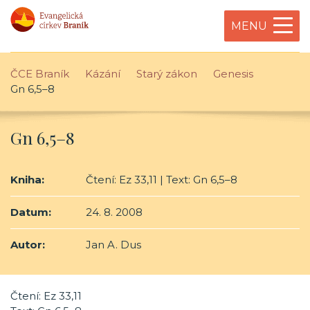
MENU
ČCE Braník
Kázání
Starý zákon
Genesis
Gn 6,5–8
Gn 6,5–8
Kniha:
Čtení: Ez 33,11 | Text: Gn 6,5–8
Datum:
24. 8. 2008
Autor:
Jan A. Dus
Čtení: Ez 33,11