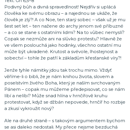
Text: Gn 6,5–8
Podivný bůh a divná spravedlnost! Nejdřív si uplácá
člověka ke svému obrazu – a najednou se ukáže, že
člověk je zlý?! A co Noe, ten starý sobec – však už je mu
šest set let – ten nažene do archy jenom své příbuzné
– a co se stane s ostatními lidmi? Na to vůbec nemyslí?
Copak se nezmůže ani na slůvko protestu? Hlavně že
ve všem poslouchá jako hodinky, všechno ostatní mu
může být ukradené. Krutost a svévole, lhostejnost a
sobectví – tohle že patří k základům křesťanské víry?!
Jenže tyhle námitky jdou tak trochu mimo. Vždyť
věříme-li o bibli, že je nám knihou života, slovem a
poselstvím živého Boha, který je naším svrchovaným
Pánem – copak mu můžeme předepisovat, co se nám
líbí a nelíbí? Může snad hlína v hrnčířově kruhu
protestovat, když se džbán nepovede, hrnčíř ho rozbije
a zkusí vykroužit nový?
Ale na druhé straně – s takovým argumentem bychom
se asi daleko nedostali. My přece nejsme bezduchá