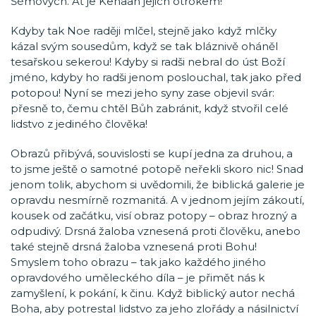
Šémových. Ať je Kenaan jejich otrokem!“
Kdyby tak Noe raději mlčel, stejně jako když mlčky
kázal svým sousedům, když se tak bláznivě oháněl
tesařskou sekerou! Kdyby si radši nebral do úst Boží
jméno, kdyby ho radši jenom poslouchal, tak jako před
potopou! Nyní se mezi jeho syny zase objevil svár:
přesně to, čemu chtěl Bůh zabránit, když stvořil celé
lidstvo z jediného člověka!
Obrazů přibývá, souvislosti se kupí jedna za druhou, a
to jsme ještě o samotné potopě neřekli skoro nic! Snad
jenom tolik, abychom si uvědomili, že biblická galerie je
opravdu nesmírně rozmanitá. A v jednom jejím zákoutí,
kousek od začátku, visí obraz potopy – obraz hrozný a
odpudivý. Drsná žaloba vznesená proti člověku, anebo
také stejně drsná žaloba vznesená proti Bohu!
Smyslem toho obrazu – tak jako každého jiného
opravdového uměleckého díla – je přimět nás k
zamyšlení, k pokání, k činu. Když biblický autor nechá
Boha, aby potrestal lidstvo za jeho zlořády a násilnictví