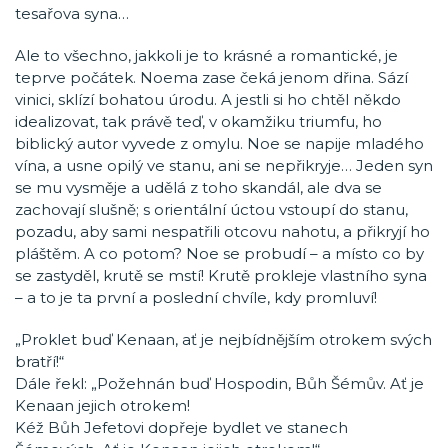
tesařova syna…
Ale to všechno, jakkoli je to krásné a romantické, je
teprve počátek. Noema zase čeká jenom dřina. Sází
vinici, sklízí bohatou úrodu. A jestli si ho chtěl někdo
idealizovat, tak právě teď, v okamžiku triumfu, ho
biblický autor vyvede z omylu. Noe se napije mladého
vína, a usne opilý ve stanu, ani se nepřikryje… Jeden syn
se mu vysměje a udělá z toho skandál, ale dva se
zachovají slušně; s orientální úctou vstoupí do stanu,
pozadu, aby sami nespatřili otcovu nahotu, a přikryjí ho
pláštěm. A co potom? Noe se probudí – a místo co by
se zastyděl, krutě se mstí! Krutě prokleje vlastního syna
– a to je ta první a poslední chvíle, kdy promluví!
„Proklet buď Kenaan, ať je nejbídnějším otrokem svých
bratří!“
Dále řekl: „Požehnán buď Hospodin, Bůh Šémův. Ať je
Kenaan jejich otrokem!
Kéž Bůh Jefetovi dopřeje bydlet ve stanech