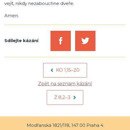
vejít, nikdy nezabouchne dveře.
Amen.
Sdílejte kázání
KO 1,15–20
Zpět na seznam kázání
Ž 8,2–3
Modřanská 1821/118, 147 00 Praha 4