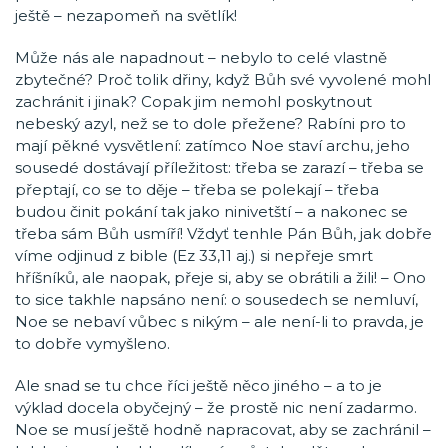
ještě – nezapomeň na světlík!
Může nás ale napadnout – nebylo to celé vlastně
zbytečné? Proč tolik dřiny, když Bůh své vyvolené mohl
zachránit i jinak? Copak jim nemohl poskytnout
nebeský azyl, než se to dole přežene? Rabíni pro to
mají pěkné vysvětlení: zatímco Noe staví archu, jeho
sousedé dostávají příležitost: třeba se zarazí – třeba se
přeptají, co se to děje – třeba se polekají – třeba
budou činit pokání tak jako ninivetští – a nakonec se
třeba sám Bůh usmíří! Vždyť tenhle Pán Bůh, jak dobře
víme odjinud z bible (Ez 33,11 aj.) si nepřeje smrt
hříšníků, ale naopak, přeje si, aby se obrátili a žili! – Ono
to sice takhle napsáno není: o sousedech se nemluví,
Noe se nebaví vůbec s nikým – ale není-li to pravda, je
to dobře vymyšleno.
Ale snad se tu chce říci ještě něco jiného – a to je
výklad docela obyčejný – že prostě nic není zadarmo.
Noe se musí ještě hodně napracovat, aby se zachránil –