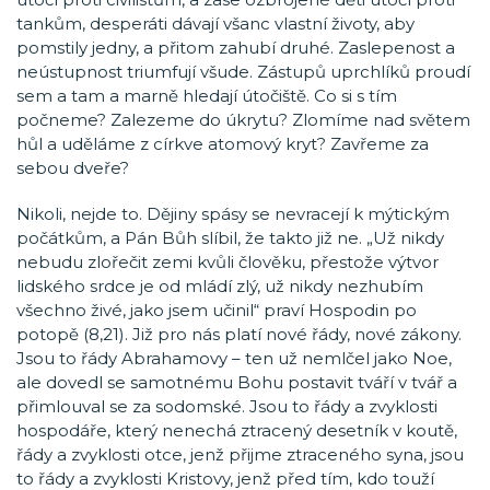
tankům, desperáti dávají všanc vlastní životy, aby
pomstily jedny, a přitom zahubí druhé. Zaslepenost a
neústupnost triumfují všude. Zástupů uprchlíků proudí
sem a tam a marně hledají útočiště. Co si s tím
počneme? Zalezeme do úkrytu? Zlomíme nad světem
hůl a uděláme z církve atomový kryt? Zavřeme za
sebou dveře?
Nikoli, nejde to. Dějiny spásy se nevracejí k mýtickým
počátkům, a Pán Bůh slíbil, že takto již ne. „Už nikdy
nebudu zlořečit zemi kvůli člověku, přestože výtvor
lidského srdce je od mládí zlý, už nikdy nezhubím
všechno živé, jako jsem učinil“ praví Hospodin po
potopě (8,21). Již pro nás platí nové řády, nové zákony.
Jsou to řády Abrahamovy – ten už nemlčel jako Noe,
ale dovedl se samotnému Bohu postavit tváří v tvář a
přimlouval se za sodomské. Jsou to řády a zvyklosti
hospodáře, který nenechá ztracený desetník v koutě,
řády a zvyklosti otce, jenž přijme ztraceného syna, jsou
to řády a zvyklosti Kristovy, jenž před tím, kdo touží