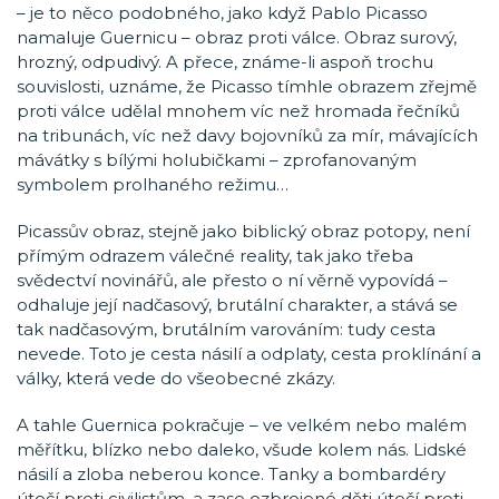
– je to něco podobného, jako když Pablo Picasso
namaluje Guernicu – obraz proti válce. Obraz surový,
hrozný, odpudivý. A přece, známe-li aspoň trochu
souvislosti, uznáme, že Picasso tímhle obrazem zřejmě
proti válce udělal mnohem víc než hromada řečníků
na tribunách, víc než davy bojovníků za mír, mávajících
mávátky s bílými holubičkami – zprofanovaným
symbolem prolhaného režimu…
Picassův obraz, stejně jako biblický obraz potopy, není
přímým odrazem válečné reality, tak jako třeba
svědectví novinářů, ale přesto o ní věrně vypovídá –
odhaluje její nadčasový, brutální charakter, a stává se
tak nadčasovým, brutálním varováním: tudy cesta
nevede. Toto je cesta násilí a odplaty, cesta proklínání a
války, která vede do všeobecné zkázy.
A tahle Guernica pokračuje – ve velkém nebo malém
měřítku, blízko nebo daleko, všude kolem nás. Lidské
násilí a zloba neberou konce. Tanky a bombardéry
útočí proti civilistům, a zase ozbrojené děti útočí proti