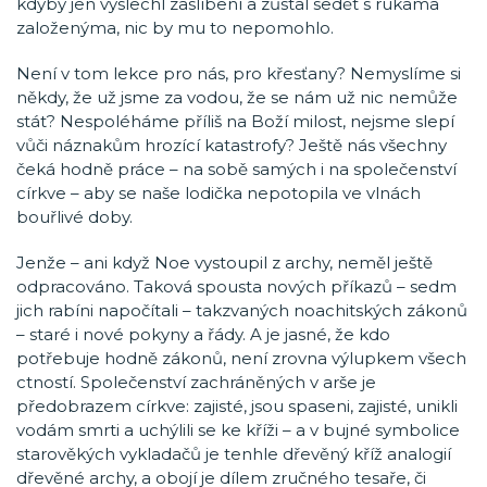
kdyby jen vyslechl zaslíbení a zůstal sedět s rukama
založenýma, nic by mu to nepomohlo.
Není v tom lekce pro nás, pro křesťany? Nemyslíme si
někdy, že už jsme za vodou, že se nám už nic nemůže
stát? Nespoléháme příliš na Boží milost, nejsme slepí
vůči náznakům hrozící katastrofy? Ještě nás všechny
čeká hodně práce – na sobě samých i na společenství
církve – aby se naše lodička nepotopila ve vlnách
bouřlivé doby.
Jenže – ani když Noe vystoupil z archy, neměl ještě
odpracováno. Taková spousta nových příkazů – sedm
jich rabíni napočítali – takzvaných noachitských zákonů
– staré i nové pokyny a řády. A je jasné, že kdo
potřebuje hodně zákonů, není zrovna výlupkem všech
ctností. Společenství zachráněných v arše je
předobrazem církve: zajisté, jsou spaseni, zajisté, unikli
vodám smrti a uchýlili se ke kříži – a v bujné symbolice
starověkých vykladačů je tenhle dřevěný kříž analogií
dřevěné archy, a obojí je dílem zručného tesaře, či