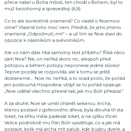
přece našel u Boha milost, ten chodil s Bohem, byl to
muž bezúhonný a spravedlivý (6,9).
Co to ale konkrétně znamená? Co vlastě o Noemovi
víme? Vlastně toho moc není. Předně, že jeho jméno
znamená „Odpočinutí, mír“ – a už tím se Noe staví do
opozice k násilníkům a svévolníkům.
Ale co nám dále říká samotný text příběhu? Říká něco
sám Noe? Ne, on neříká skoro nic, alespoň před
potopou a během potopy nepronese jediné slůvko!
Teprve později se rozpovídá, ale k tomu se ještě
dostaneme… Noe nic neříká, a to snad proto, že pořád
jen poslouchá Hospodina; vždyť se tu pořád opakuje:
„Noe udělal všechno přesně tak, jak mu Bůh přikázal.“
A za druhé, Noe se uměl ohánět sekerou. Archa,
kterou postavil z goferového dřeva, byla dlouhá tři sta
loket, na šířku měla padesát loket, a na výšku třicet.
Velice podrobně mu Pán Bůh vysvětluje, co a jak má
postavit, kolik má archa mít palub, kde budou dveře, a