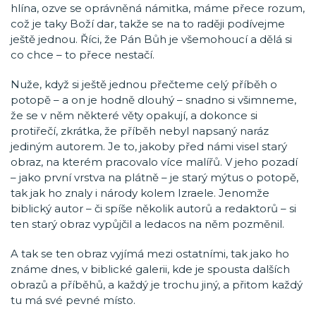
hlína, ozve se oprávněná námitka, máme přece rozum,
což je taky Boží dar, takže se na to raději podívejme
ještě jednou. Říci, že Pán Bůh je všemohoucí a dělá si
co chce – to přece nestačí.
Nuže, když si ještě jednou přečteme celý příběh o
potopě – a on je hodně dlouhý – snadno si všimneme,
že se v něm některé věty opakují, a dokonce si
protiřečí, zkrátka, že příběh nebyl napsaný naráz
jediným autorem. Je to, jakoby před námi visel starý
obraz, na kterém pracovalo více malířů. V jeho pozadí
– jako první vrstva na plátně – je starý mýtus o potopě,
tak jak ho znaly i národy kolem Izraele. Jenomže
biblický autor – či spíše několik autorů a redaktorů – si
ten starý obraz vypůjčil a ledacos na něm pozměnil.
A tak se ten obraz vyjímá mezi ostatními, tak jako ho
známe dnes, v biblické galerii, kde je spousta dalších
obrazů a příběhů, a každý je trochu jiný, a přitom každý
tu má své pevné místo.