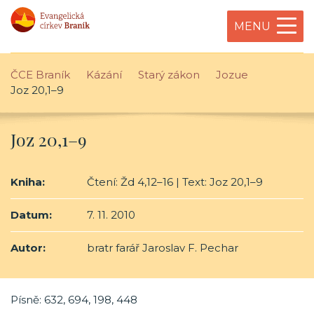
MENU
ČCE Braník
Kázání
Starý zákon
Jozue
Joz 20,1–9
Joz 20,1–9
Kniha:
Čtení: Žd 4,12–16 | Text: Joz 20,1–9
Datum:
7. 11. 2010
Autor:
bratr farář Jaroslav F. Pechar
Písně: 632, 694, 198, 448