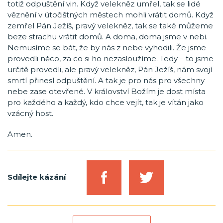
totiž odpuštění vin. Když velekněz umřel, tak se lidé
věznění v útočištných městech mohli vrátit domů. Když
zemřel Pán Ježíš, pravý velekněz, tak se také můžeme
beze strachu vrátit domů. A doma, doma jsme v nebi.
Nemusíme se bát, že by nás z nebe vyhodili. Že jsme
provedli něco, za co si ho nezasloužíme. Tedy – to jsme
určitě provedli, ale pravý velekněz, Pán Ježíš, nám svojí
smrtí přinesl odpuštění. A tak je pro nás pro všechny
nebe zase otevřené. V království Božím je dost místa
pro každého a každý, kdo chce vejít, tak je vítán jako
vzácný host.
Amen.
Sdílejte kázání