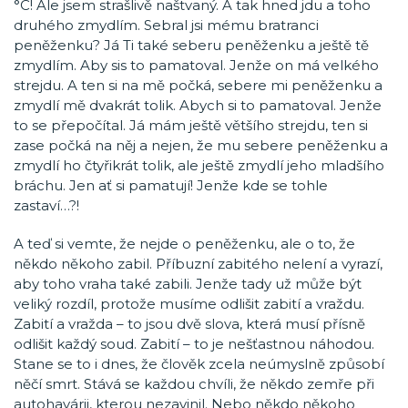
°C! Ale jsem strašlivě naštvaný. A tak hned jdu a toho
druhého zmydlím. Sebral jsi mému bratranci
peněženku? Já Ti také seberu peněženku a ještě tě
zmydlím. Aby sis to pamatoval. Jenže on má velkého
strejdu. A ten si na mě počká, sebere mi peněženku a
zmydlí mě dvakrát tolik. Abych si to pamatoval. Jenže
to se přepočítal. Já mám ještě většího strejdu, ten si
zase počká na něj a nejen, že mu sebere peněženku a
zmydlí ho čtyřikrát tolik, ale ještě zmydlí jeho mladšího
bráchu. Jen ať si pamatují! Jenže kde se tohle
zastaví…?!
A teď si vemte, že nejde o peněženku, ale o to, že
někdo někoho zabil. Příbuzní zabitého nelení a vyrazí,
aby toho vraha také zabili. Jenže tady už může být
veliký rozdíl, protože musíme odlišit zabití a vraždu.
Zabití a vražda – to jsou dvě slova, která musí přísně
odlišit každý soud. Zabití – to je nešťastnou náhodou.
Stane se to i dnes, že člověk zcela neúmyslně způsobí
něčí smrt. Stává se každou chvíli, že někdo zemře při
autohavárii, kterou nezavinil. Nebo někdo někoho