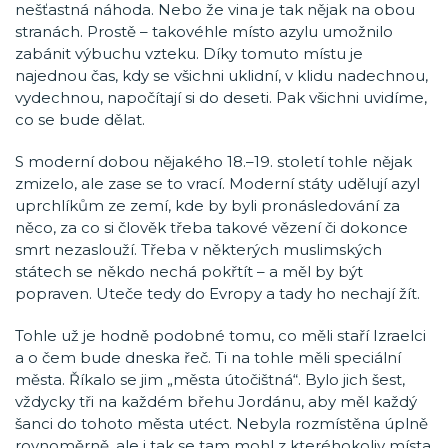
nešťastná náhoda. Nebo že vina je tak nějak na obou
stranách. Prostě – takovéhle místo azylu umožnilo
zabánit výbuchu vzteku. Díky tomuto místu je
najednou čas, kdy se všichni uklidní, v klidu nadechnou,
vydechnou, napočítají si do deseti. Pak všichni uvidíme,
co se bude dělat.
S moderní dobou nějakého 18.–19. století tohle nějak
zmizelo, ale zase se to vrací. Moderní státy udělují azyl
uprchlíkům ze zemí, kde by byli pronásledování za
něco, za co si člověk třeba takové vězení či dokonce
smrt nezaslouží. Třeba v některých muslimských
státech se někdo nechá pokřtít – a měl by být
popraven. Uteče tedy do Evropy a tady ho nechají žít.
Tohle už je hodně podobné tomu, co měli staří Izraelci
a o čem bude dneska řeč. Ti na tohle měli speciální
města. Říkalo se jim „města útočištná“. Bylo jich šest,
vždycky tři na každém břehu Jordánu, aby měl každý
šanci do tohoto města utéct. Nebyla rozmístěna úplně
rovnoměrně, ale i tak se tam mohl z kteréhokoliv místa