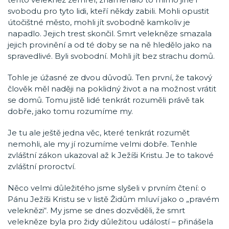
svobodu pro tyto lidi, kteří někdy zabili. Mohli opustit
útočištné město, mohli jít svobodně kamkoliv je
napadlo. Jejich trest skončil. Smrt velekněze smazala
jejich provinění a od té doby se na ně hledělo jako na
spravedlivé. Byli svobodní. Mohli jít bez strachu domů.
Tohle je úžasné ze dvou důvodů. Ten první, že takový
člověk měl naději na poklidný život a na možnost vrátit
se domů. Tomu jistě lidé tenkrát rozuměli právě tak
dobře, jako tomu rozumíme my.
Je tu ale ještě jedna věc, které tenkrát rozumět
nemohli, ale my jí rozumíme velmi dobře. Tenhle
zvláštní zákon ukazoval až k Ježíši Kristu. Je to takové
zvláštní proroctví.
Něco velmi důležitého jsme slyšeli v prvním čtení: o
Pánu Ježíši Kristu se v listě Židům mluví jako o „pravém
veleknězi“. My jsme se dnes dozvěděli, že smrt
velekněze byla pro židy důležitou událostí – přinášela