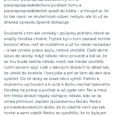
parpraprapradědečkovi podrazil nohu a
parpraprapradědeček spadl do bláta – a hloupé je, že
to tak navíc ve skutečnosti vůbec nebylo, ale to už se
dneska opravdu špatně dokazuje.
Současně s tím ale vznikaly i způsoby jednání, které se
snažily člověka chránit. Trýček byl v tom zastavit tenhle
kolotoč dříve, než se rozběhne a už ho nikdo nezastaví
– a tak vzniklo právo azylu, neboli útočiště. Další divné
slovo do sbírky. Když někdo něco provedl a bál se, že
se mu bude takhle někdo mstít, tak hledal útočiště,
cizím slovem azyl. Lidé v dávných dobách to dělali tak,
že utekli do kostela. I bez jídla a pití se tam dá den dva
vydržet. Do té doby se snad něco vyřeší. Patřilo k
slušnému vychování a k úctě k Bohu nechat takového
člověka na pokoji a počkat si, až vyjde ven. No a mezi
tím třeba dorazil nějaký obhájce, někdo, kdo se za
viníka přimluvil, zaplatil způsobenou škodu. Nebo
pronásledovatelům došlo, že to vlastně není zas tak
horké a sami odešli. Nebo se vysvětlilo, že to byla jen