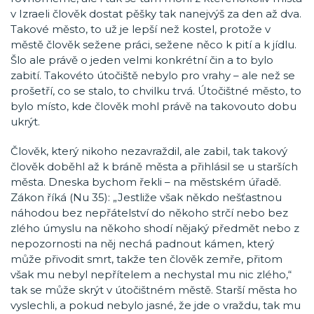
v Izraeli člověk dostat pěšky tak nanejvýš za den až dva.
Takové město, to už je lepší než kostel, protože v
městě člověk sežene práci, sežene něco k pití a k jídlu.
Šlo ale právě o jeden velmi konkrétní čin a to bylo
zabití. Takovéto útočiště nebylo pro vrahy – ale než se
prošetří, co se stalo, to chvilku trvá. Útočištné město, to
bylo místo, kde člověk mohl právě na takovouto dobu
ukrýt.
Člověk, který nikoho nezavraždil, ale zabil, tak takový
člověk doběhl až k bráně města a přihlásil se u starších
města. Dneska bychom řekli – na městském úřadě.
Zákon říká (Nu 35): „Jestliže však někdo nešťastnou
náhodou bez nepřátelství do někoho strčí nebo bez
zlého úmyslu na někoho shodí nějaký předmět nebo z
nepozornosti na něj nechá padnout kámen, který
může přivodit smrt, takže ten člověk zemře, přitom
však mu nebyl nepřítelem a nechystal mu nic zlého,“
tak se může skrýt v útočištném městě. Starší města ho
vyslechli, a pokud nebylo jasné, že jde o vraždu, tak mu