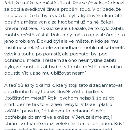
řekli, že může ve městě zůstat. Pak se čekalo, až dorazí
žalobci a svědkové činu a proběhl soud. V případě, že
se ukázalo, že to byla vražda, byl taký člověk okamžitě
poslán z města ven a za hradbami už na něj čekali
krevní mstitelé. Pokud se ale ukázalo, že to bylo zabití,
mohl v městě zůstat. Pokud by město opustil sám, je to
jeho problém. Dokud byl ale ve městě, nikdo se mu
mstít nesměl. Mstitelé za hradbami mohli mít sebevětší
vztek a touhu po pomstě, ale pachatel byl pod
ochranou města. Trestem za ono neúmyslné zabití
bylo, že musí zůstat bydlet v tomto městě a nesmí ho
opustit. Víc už se mu ubližovat nesmí.
A teď důležitý okamžik, který stojí zato si zapamatovat.
Jak dlouho tedy takový člověk zůstal bydlet v
útočištném městě? Řekli bychom nejspíš, že až do
smrti. Jenže tak to v Izraeli nebylo. V Izraeli platilo
zvláštní pravidlo, že takovouto ochranu člověk
potřebuje do smrti velekněze. V Jeruzalémě stojí
chrám, v chrámě slouží velekněz. Ten je jen jeden. Když
tento velekněz zemřel, znamenalo to mimo jiné i