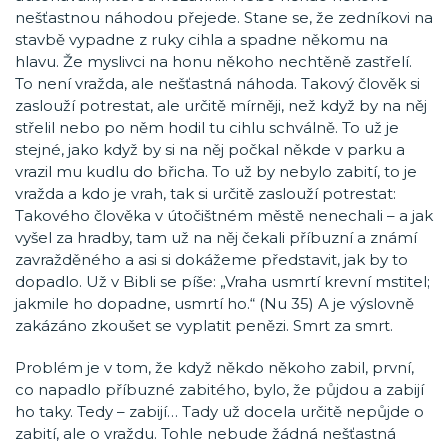
nešťastnou náhodou přejede. Stane se, že zedníkovi na
stavbě vypadne z ruky cihla a spadne někomu na
hlavu. Že myslivci na honu někoho nechtěně zastřelí.
To není vražda, ale nešťastná náhoda. Takový člověk si
zaslouží potrestat, ale určitě mírněji, než když by na něj
střelil nebo po něm hodil tu cihlu schválně. To už je
stejné, jako když by si na něj počkal někde v parku a
vrazil mu kudlu do břicha. To už by nebylo zabití, to je
vražda a kdo je vrah, tak si určitě zaslouží potrestat:
Takového člověka v útočištném městě nenechali – a jak
vyšel za hradby, tam už na něj čekali příbuzní a známí
zavražděného a asi si dokážeme představit, jak by to
dopadlo. Už v Bibli se píše: „Vraha usmrtí krevní mstitel;
jakmile ho dopadne, usmrtí ho.“ (Nu 35) A je výslovně
zakázáno zkoušet se vyplatit penězi. Smrt za smrt.
Problém je v tom, že když někdo někoho zabil, první,
co napadlo příbuzné zabitého, bylo, že půjdou a zabijí
ho taky. Tedy – zabijí… Tady už docela určitě nepůjde o
zabití, ale o vraždu. Tohle nebude žádná nešťastná