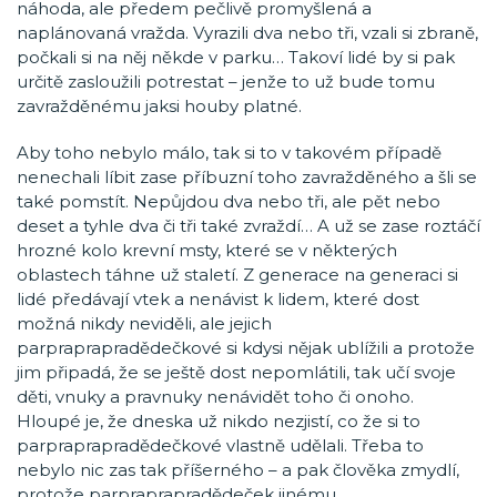
náhoda, ale předem pečlivě promyšlená a
naplánovaná vražda. Vyrazili dva nebo tři, vzali si zbraně,
počkali si na něj někde v parku… Takoví lidé by si pak
určitě zasloužili potrestat – jenže to už bude tomu
zavražděnému jaksi houby platné.
Aby toho nebylo málo, tak si to v takovém případě
nenechali líbit zase příbuzní toho zavražděného a šli se
také pomstít. Nepůjdou dva nebo tři, ale pět nebo
deset a tyhle dva či tři také zvraždí… A už se zase roztáčí
hrozné kolo krevní msty, které se v některých
oblastech táhne už staletí. Z generace na generaci si
lidé předávají vtek a nenávist k lidem, které dost
možná nikdy neviděli, ale jejich
parpraprapradědečkové si kdysi nějak ublížili a protože
jim připadá, že se ještě dost nepomlátili, tak učí svoje
děti, vnuky a pravnuky nenávidět toho či onoho.
Hloupé je, že dneska už nikdo nezjistí, co že si to
parpraprapradědečkové vlastně udělali. Třeba to
nebylo nic zas tak příšerného – a pak člověka zmydlí,
protože parpraprapradědeček jinému