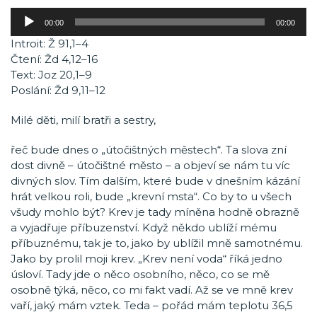
Audio
00:00
00:00
přehrávač
Introit: Ž 91,1–4
Čtení: Žd 4,12–16
Text: Joz 20,1–9
Poslání: Žd 9,11–12
Milé děti, milí bratři a sestry,
řeč bude dnes o „útočištných městech“. Ta slova zní
dost divně – útočištné město – a objeví se nám tu víc
divných slov. Tím dalším, které bude v dnešním kázání
hrát velkou roli, bude „krevní msta“. Co by to u všech
všudy mohlo být? Krev je tady míněna hodně obrazně
a vyjadřuje příbuzenství. Když někdo ublíží mému
příbuznému, tak je to, jako by ublížil mně samotnému.
Jako by prolil moji krev. „Krev není voda“ říká jedno
úsloví. Tady jde o něco osobního, něco, co se mě
osobně týká, něco, co mi fakt vadí. Až se ve mně krev
vaří, jaký mám vztek. Teda – pořád mám teplotu 36,5