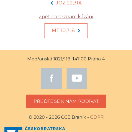
JOZ 22,31A
Zpět na seznam kázání
MT 10,7–8
Modřanská 1821/118, 147 00 Praha 4
PŘIJĎTE SE K NÁM PODÍVAT
© 2020 - 2026 ČCE Braník -
GDPR