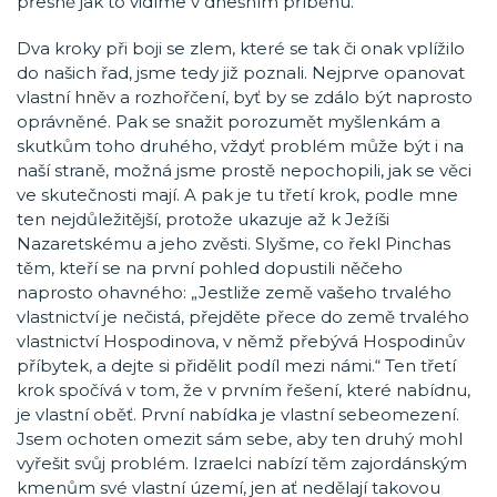
přesně jak to vidíme v dnešním příběhu.
Dva kroky při boji se zlem, které se tak či onak vplížilo
do našich řad, jsme tedy již poznali. Nejprve opanovat
vlastní hněv a rozhořčení, byť by se zdálo být naprosto
oprávněné. Pak se snažit porozumět myšlenkám a
skutkům toho druhého, vždyť problém může být i na
naší straně, možná jsme prostě nepochopili, jak se věci
ve skutečnosti mají. A pak je tu třetí krok, podle mne
ten nejdůležitější, protože ukazuje až k Ježíši
Nazaretskému a jeho zvěsti. Slyšme, co řekl Pinchas
těm, kteří se na první pohled dopustili něčeho
naprosto ohavného: „Jestliže země vašeho trvalého
vlastnictví je nečistá, přejděte přece do země trvalého
vlastnictví Hospodinova, v němž přebývá Hospodinův
příbytek, a dejte si přidělit podíl mezi námi.“ Ten třetí
krok spočívá v tom, že v prvním řešení, které nabídnu,
je vlastní oběť. První nabídka je vlastní sebeomezení.
Jsem ochoten omezit sám sebe, aby ten druhý mohl
vyřešit svůj problém. Izraelci nabízí těm zajordánským
kmenům své vlastní území, jen ať nedělají takovou