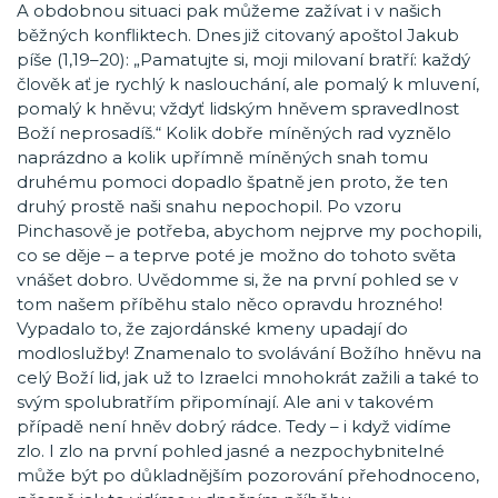
A obdobnou situaci pak můžeme zažívat i v našich
běžných konfliktech. Dnes již citovaný apoštol Jakub
píše (1,19–20): „Pamatujte si, moji milovaní bratří: každý
člověk ať je rychlý k naslouchání, ale pomalý k mluvení,
pomalý k hněvu; vždyť lidským hněvem spravedlnost
Boží neprosadíš.“ Kolik dobře míněných rad vyznělo
naprázdno a kolik upřímně míněných snah tomu
druhému pomoci dopadlo špatně jen proto, že ten
druhý prostě naši snahu nepochopil. Po vzoru
Pinchasově je potřeba, abychom nejprve my pochopili,
co se děje – a teprve poté je možno do tohoto světa
vnášet dobro. Uvědomme si, že na první pohled se v
tom našem příběhu stalo něco opravdu hrozného!
Vypadalo to, že zajordánské kmeny upadají do
modloslužby! Znamenalo to svolávání Božího hněvu na
celý Boží lid, jak už to Izraelci mnohokrát zažili a také to
svým spolubratřím připomínají. Ale ani v takovém
případě není hněv dobrý rádce. Tedy – i když vidíme
zlo. I zlo na první pohled jasné a nezpochybnitelné
může být po důkladnějším pozorování přehodnoceno,