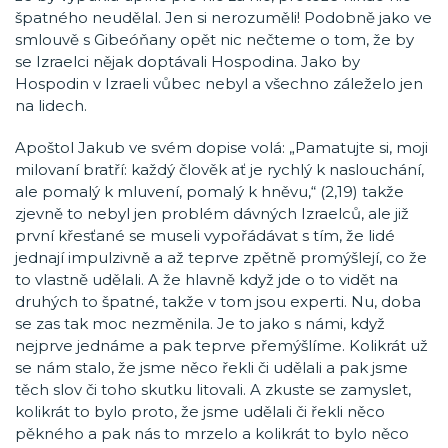
špatného neudělal. Jen si nerozuměli! Podobně jako ve
smlouvě s Gibeóňany opět nic nečteme o tom, že by
se Izraelci nějak doptávali Hospodina. Jako by
Hospodin v Izraeli vůbec nebyl a všechno záleželo jen
na lidech.
Apoštol Jakub ve svém dopise volá: „Pamatujte si, moji
milovaní bratří: každý člověk ať je rychlý k naslouchání,
ale pomalý k mluvení, pomalý k hněvu,“ (2,19) takže
zjevně to nebyl jen problém dávných Izraelců, ale již
první křesťané se museli vypořádávat s tím, že lidé
jednají impulzivně a až teprve zpětně promýšlejí, co že
to vlastně udělali. A že hlavně když jde o to vidět na
druhých to špatné, takže v tom jsou experti. Nu, doba
se zas tak moc nezměnila. Je to jako s námi, když
nejprve jednáme a pak teprve přemýšlíme. Kolikrát už
se nám stalo, že jsme něco řekli či udělali a pak jsme
těch slov či toho skutku litovali. A zkuste se zamyslet,
kolikrát to bylo proto, že jsme udělali či řekli něco
pěkného a pak nás to mrzelo a kolikrát to bylo něco