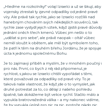
„Hleďme na rozkolníky!“ volají Izraelci a už se šikují, aby
vojensky ztrestali ty zjevné odpadlíky od jediné pravé
víry. Ale právě tak rychle, jako se Izraelci rozčílili nad
hanebným chováním svých někdejších souvěrců, tak
rychle zase vystydl jejich vztek, když zjistili pravé důvody
jednání oněch třech kmenů. Vůbec jim nešlo o to
„udělat si pro sebe“, ale právě naopak – oltář vůbec
neměl sloužit k obětem, ale měl být symbolem toho,
že patří k těm na druhém břehu Jordánu, že je spojuje
úcta k jednomu společnému Bohu.
Je to zajímavý příběh a myslím, že v mnohém poučný i
pro nás. První, co bych z něj rád připomenul, je
rychlost, s jakou se Izraelci chtěli vypořádat s těmi,
které považovali za odpadlíky od pravé víry. To je
taková naše vlastnost, že když jde o to vymyslet, jak
druhé potrestat za to, co dělají z našeho pohledu
špatně, tak dokážeme být velice rychlí. Stačilo málo a
vypukla bratrovražedná válka – a my nakonec vidíme,
že by vypukla úplně pro nic za nic, protože nikdo nic