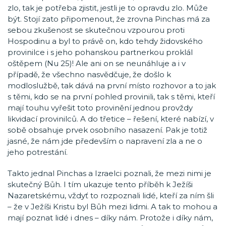
zlo, tak je potřeba zjistit, jestli je to opravdu zlo. Může
být. Stojí zato připomenout, že zrovna Pinchas má za
sebou zkušenost se skutečnou vzpourou proti
Hospodinu a byl to právě on, kdo tehdy židovského
provinilce i s jeho pohanskou partnerkou proklál
oštěpem (Nu 25)! Ale ani on se neunáhluje a i v
případě, že všechno nasvědčuje, že došlo k
modloslužbě, tak dává na první místo rozhovor a to jak
s těmi, kdo se na první pohled provinili, tak s těmi, kteří
mají touhu vyřešit toto provinění jednou provždy
likvidací provinilců. A do třetice – řešení, které nabízí, v
sobě obsahuje prvek osobního nasazení. Pak je totiž
jasné, že nám jde především o napravení zla a ne o
jeho potrestání.
Takto jednal Pinchas a Izraelci poznali, že mezi nimi je
skutečný Bůh. I tím ukazuje tento příběh k Ježíši
Nazaretskému, vždyť to rozpoznali lidé, kteří za ním šli
– že v Ježíši Kristu byl Bůh mezi lidmi. A tak to mohou a
mají poznat lidé i dnes – díky nám. Protože i díky nám,