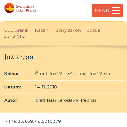
MENU
ČCE Braník
Kázání
Starý zákon
Jozue
Joz 22,31a
Joz 22,31a
Kniha:
Čtení: Joz 22,1–34) | Text: Joz 22,31a
Datum:
14. 11. 2010
Autor:
bratr farář Jaroslav F. Pechar
Písně: 33, 639, 482, 311, 379