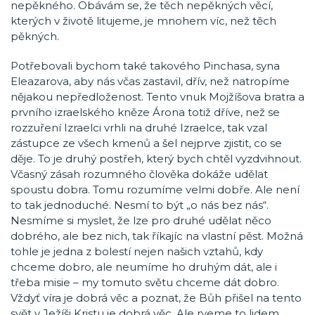
nepěkného. Obávám se, že těch nepěkných věcí,
kterých v životě litujeme, je mnohem víc, než těch
pěkných.
Potřebovali bychom také takového Pinchasa, syna
Eleazarova, aby nás včas zastavil, dřív, než natropíme
nějakou nepředloženost. Tento vnuk Mojžíšova bratra a
prvního izraelského kněze Árona totiž dříve, než se
rozzuření Izraelci vrhli na druhé Izraelce, tak vzal
zástupce ze všech kmenů a šel nejprve zjistit, co se
děje. To je druhý postřeh, který bych chtěl vyzdvihnout.
Včasný zásah rozumného člověka dokáže udělat
spoustu dobra. Tomu rozumíme velmi dobře. Ale není
to tak jednoduché. Nesmí to být „o nás bez nás“.
Nesmíme si myslet, že lze pro druhé udělat něco
dobrého, ale bez nich, tak říkajíc na vlastní pěst. Možná
tohle je jedna z bolestí nejen našich vztahů, kdy
chceme dobro, ale neumíme ho druhým dát, ale i
třeba misie – my tomuto světu chceme dát dobro.
Vždyť víra je dobrá věc a poznat, že Bůh přišel na tento
svět v Ježíši Kristu je dobrá věc. Ale rveme to lidem