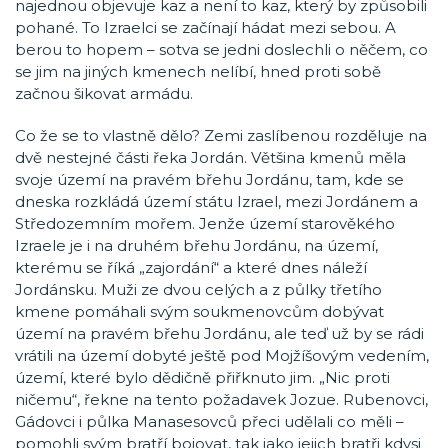
najednou objevuje kaz a není to kaz, který by způsobili
pohané. To Izraelci se začínají hádat mezi sebou. A
berou to hopem – sotva se jedni doslechli o něčem, co
se jim na jiných kmenech nelíbí, hned proti sobě
začnou šikovat armádu.
Co že se to vlastně dělo? Zemi zaslíbenou rozděluje na
dvě nestejné části řeka Jordán. Většina kmenů měla
svoje území na pravém břehu Jordánu, tam, kde se
dneska rozkládá území státu Izrael, mezi Jordánem a
Středozemním mořem. Jenže území starověkého
Izraele je i na druhém břehu Jordánu, na území,
kterému se říká „zajordání“ a které dnes náleží
Jordánsku. Muži ze dvou celých a z půlky třetího
kmene pomáhali svým soukmenovcům dobývat
území na pravém břehu Jordánu, ale teď už by se rádi
vrátili na území dobyté ještě pod Mojžíšovým vedením,
území, které bylo dědičně přiřknuto jim. „Nic proti
ničemu“, řekne na tento požadavek Jozue. Rubenovci,
Gádovci i půlka Manasesovců přeci udělali co měli –
pomohli svým bratří bojovat, tak jako jejich bratři kdysi