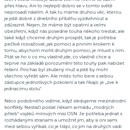
přes hlavu. Ani to nejlepší dobro se v tomto světě
neprosadí násilím. A tak tu máme druhou věc, kterou
je jistě dobré z dnešního příběhu vyzdvihnout a
zdůraznit. Nejen, že máme být opatrní a velmi
obezřetní, když nás posedne touha někoho trestat, ale
také když chceme druhým prospět, tak je potřeba
pečlivě rozvažovat, jak pomoci a prvním krokem k
tomu, abychom mohli druhým pomoci, je mluvit s ním.
Ptát se ho o co mu vlastně jde, co vlastně chce a
teprve na základě porozumění této touhy pak nabízet
řešení. Pinchas byl zkušený muž a jistě by mohl
všechno vyřešit sám. Ale místo toho bere s sebou
zástupce jednotlivých pokolení a tak říkajíc je „zve k
jednacímu stolu“.
Něco podobného vidíme, když sledujeme mezinárodní
konflikty. Nestačí poslat někam armádu „modrých
přileb“ vojáků mírových misí OSN. Je potřeba jednat s
rozhádanými stranami a umožnit jim, aby si oni sami
mezi sebou vyříkali, co je trápí, co jim na druhých vadí.