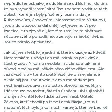
nepředloženost, jako je oddělení se od Božího lidu tím,
že by si vytvořili vlastní oltář. Jsou ochotni vzdát se těch
oblastí, které jim byly přiděleny losem a dát je
Rúbenovcům, Gádovcům i Manasesovcům. Vždyť byli,
jsou a do budoucna dál chtějí být jeden lid. A pro
Izraelce je to zjevně cíl, kterému stojí za to obětovat
něco ze svého pohodlí, něco ze svých nároků, třebas
jsou to nároky oprávněné.
Jak už jsem řekl, to je jednání, které ukazuje až k Ježíši
Nazaretskému. Vždyť i on měl nárok na poklidný a
šťastný život. Nikomu neudělal nic zlého, a tak není
důvod, proč by měl někdo něco zlého dělat jemu. Ale
Ježíš viděl zlo v tomto světě. Viděl, že on ne, ale lidé
okolo něj jsou spoutáváni zlem a mnohdy se jím
nechávají spoutávat naprosto dobrovolně. Viděl, jak
lidé v touze po radosti, štěstí a úspěchu ubližují sobě i
druhým. A chtěl toto lidské trápení řešit. Učitelů
Zákona, kteří chodili po Izraeli a tak říkajíc „trousili
moudra“, těch bylo jako much. Farizejů, kteří se bedlivě