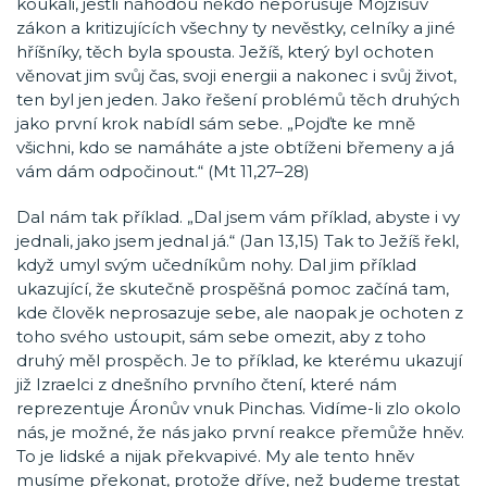
koukali, jestli náhodou někdo neporušuje Mojžíšův
zákon a kritizujících všechny ty nevěstky, celníky a jiné
hříšníky, těch byla spousta. Ježíš, který byl ochoten
věnovat jim svůj čas, svoji energii a nakonec i svůj život,
ten byl jen jeden. Jako řešení problémů těch druhých
jako první krok nabídl sám sebe. „Pojďte ke mně
všichni, kdo se namáháte a jste obtíženi břemeny a já
vám dám odpočinout.“ (Mt 11,27–28)
Dal nám tak příklad. „Dal jsem vám příklad, abyste i vy
jednali, jako jsem jednal já.“ (Jan 13,15) Tak to Ježíš řekl,
když umyl svým učedníkům nohy. Dal jim příklad
ukazující, že skutečně prospěšná pomoc začíná tam,
kde člověk neprosazuje sebe, ale naopak je ochoten z
toho svého ustoupit, sám sebe omezit, aby z toho
druhý měl prospěch. Je to příklad, ke kterému ukazují
již Izraelci z dnešního prvního čtení, které nám
reprezentuje Áronův vnuk Pinchas. Vidíme-li zlo okolo
nás, je možné, že nás jako první reakce přemůže hněv.
To je lidské a nijak překvapivé. My ale tento hněv
musíme překonat, protože dříve, než budeme trestat