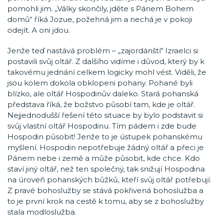
pomohli jim. „Války skončily, jděte s Pánem Bohem
domů“ říká Jozue, požehná jim a nechá je v pokoji
odejít. A oni jdou.
Jenže teď nastává problém – „zajordánští“ Izraelci si
postavili svůj oltář. Z dalšího vidíme i důvod, který by k
takovému jednání celkem logicky mohl vést. Viděli, že
jsou kolem dokola obklopeni pohany. Pohané byli
blízko, ale oltář Hospodinův daleko. Stará pohanská
představa říká, že božstvo působí tam, kde je oltář.
Nejjednodušší řešení této situace by bylo podstavit si
svůj vlastní oltář Hospodinu. Tím pádem i zde bude
Hospodin působit! Jenže to je ústupek pohanskému
myšlení. Hospodin nepotřebuje žádný oltář a přeci je
Pánem nebe i země a může působit, kde chce. Kdo
staví jiný oltář, než ten společný, tak snižují Hospodina
na úroveň pohanských bůžků, kteří svůj oltář potřebují.
Z pravé bohoslužby se stává pokřivená bohoslužba a
to je první krok na cestě k tomu, aby se z bohoslužby
stala modloslužba.