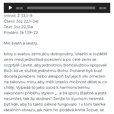
Audio
00:00
00:00
přehrávač
Introit: Ž 33,1–9
Čtení: Joz 22,1–34)
Text: Joz 22,31a
Poslání: Jk 1,19–22
Milí bratři a sestry,
bitvy o svatou zemi jsou dobojovány, Izraelci si rozdělili
zemi mezi jednotlivá pokolení a po celé zemi se
rozptýlili Levité, aby jednotnou bohoslužbou spojovali
Boží lid ve službě jedinému Bohu. Pohané byli buď
docela poraženi, nebo alespoň byl jejich vliv omezen
na takovou míru, aby měli Izraelci možnost dělat si, co
chtějí. Vypadá to jako úvod k harmonickému
zakončení příběhu stylem „…a žili spolu šťastně a jestli
neumřeli, tak žijí dodnes“. Jenže to bychom nesměli
být lidé, aby to takto pěkně fungovalo. I v tom takřka
ideálním obrazu, jak nám ho podává kniha Jozue, se