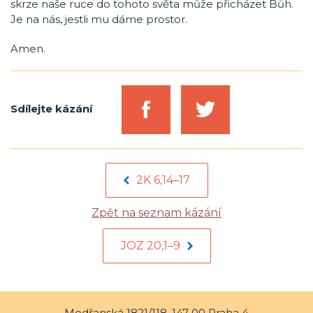
skrze naše ruce do tohoto světa může přicházet Bůh.
Je na nás, jestli mu dáme prostor.
Amen.
Sdílejte kázání
2K 6,14–17
Zpět na seznam kázání
JOZ 20,1–9
Modřanská 1821/118, 147 00 Praha 4