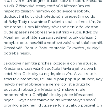
Nu, Pavel mluví do jiné situace, totiž do sporu křesťanů
a židů. Z židovské strany totiž vůči křesťanům zní
naprosto zásadní námitky co do svěcení soboty,
dodržování kultických předpisů a především co do
obřízky. Tady rozumíme Pavlovi a souhlasíme s tím, že
nic z toho už pro křesťany závazné není a že křesťan
bude spasen i neobřezaný a s jitrnicí v ruce. Když byl
Abraham prohlášen za spravedlivého, tak obřezaný
nebyl, sobotu nesvětil a vepřové zakázané také neměl.
Prostě věřil Bohu a Bohu to stačilo. Takovéto „skutky“
potřeba nejsou.
Jakubova námitka přichází později a do jiné situace.
Křesťané si vzali vážně apoštola Pavla a jeho slova k
srdci. Aha! O skutky tu nejde, ale o víru. A vzali si to k
srdci tak intenzivně, že Jakub pak popisuje situace, kdy
někdo neměl oblečení a neměl co jíst a druzí ho
povzbudili zbožným křesťanským slovem, ale
nepomohli mu. O nějaké skutky přece křesťanovi
nejde… Když něco takového do křesťanských sborů
proniklo a tak není divu, že se tomu Jakub postavil. On