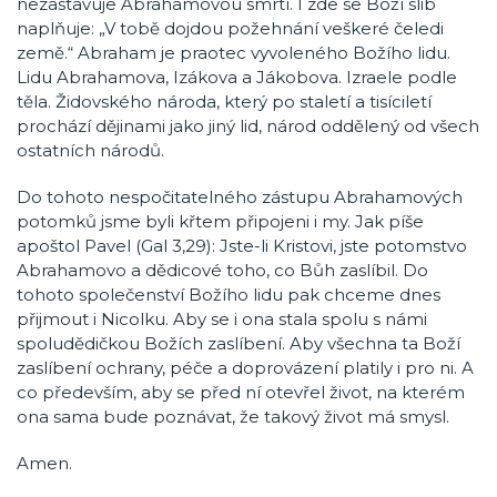
nezastavuje Abrahamovou smrtí. I zde se Boží slib
naplňuje: „V tobě dojdou požehnání veškeré čeledi
země.“ Abraham je praotec vyvoleného Božího lidu.
Lidu Abrahamova, Izákova a Jákobova. Izraele podle
těla. Židovského národa, který po staletí a tisíciletí
prochází dějinami jako jiný lid, národ oddělený od všech
ostatních národů.
Do tohoto nespočitatelného zástupu Abrahamových
potomků jsme byli křtem připojeni i my. Jak píše
apoštol Pavel (Gal 3,29): Jste-li Kristovi, jste potomstvo
Abrahamovo a dědicové toho, co Bůh zaslíbil. Do
tohoto společenství Božího lidu pak chceme dnes
přijmout i Nicolku. Aby se i ona stala spolu s námi
spoludědičkou Božích zaslíbení. Aby všechna ta Boží
zaslíbení ochrany, péče a doprovázení platily i pro ni. A
co především, aby se před ní otevřel život, na kterém
ona sama bude poznávat, že takový život má smysl.
Amen.