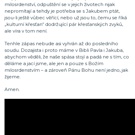
milosrdenství, odpuštění se v jejich životech nijak
nepromítají a tehdy je potřeba se s Jakubem ptát,
jsou-li ještě vůbec věřící, nebo už jsou to, čemu se říká
„kulturní křesťan“ dodržující pár křesťanských zvyků,
ale víra v tom není.
Tenhle zápas nebude asi vyhrán až do posledního
soudu. Dozajista i proto máme v Bibli Pavla i Jakuba,
abychom věděli, že naše spása stojí a padá ne s tím, co
děláme a jací jsme, ale jen a pouze s Božím
milosrdenstvím – a zároveň Pánu Bohu není jedno, jak
žijeme.
Amen.