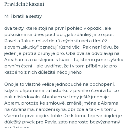
Pravidelné kázání
Milí bratři a sestry,
dva texty, které stojí na první pohled v opozici, ale
pokusíme se dnes pochopit, jak zdánlivý je to spor.
Pavel a Jakub mluví do různých situací a tímtéž
slovem „skutky“ označují různé věci. Pak není divu, že
jeden je proti a druhý je pro. Oba dva se odvolávají na
Abrahama a na stejnou situaci – tu, kterou jsme slyšeli v
prvním čtení – ale uvidíme, že i v tom příběhu je pro
každého z nich důležité něco jiného.
Ono je to vlastně velice jednoduché na pochopení,
když si připomene tu historku z prvního čtení a to, co
pak následovalo. Abraham se tedy ještě jmenuje
Abram, protože ke smlouvě, změně jména z Abrama
na Abrahama, narození syna, obřízce a tak – k tomu
všemu teprve dojde. Tohle (že k tomu teprve dojde) je
důležitý prvek pro Pavla, zato naprosto bezvýznamný