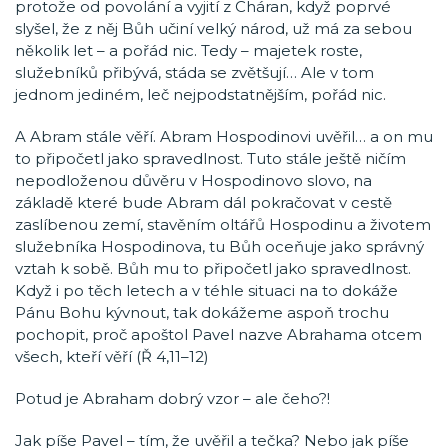
protože od povolání a vyjití z Cháran, když poprvé
slyšel, že z něj Bůh učiní velký národ, už má za sebou
několik let – a pořád nic. Tedy – majetek roste,
služebníků přibývá, stáda se zvětšují… Ale v tom
jednom jediném, leč nejpodstatnějším, pořád nic.
A Abram stále věří. Abram Hospodinovi uvěřil… a on mu
to připočetl jako spravedlnost. Tuto stále ještě ničím
nepodloženou důvěru v Hospodinovo slovo, na
základě které bude Abram dál pokračovat v cestě
zaslíbenou zemí, stavěním oltářů Hospodinu a životem
služebníka Hospodinova, tu Bůh oceňuje jako správný
vztah k sobě. Bůh mu to připočetl jako spravedlnost.
Když i po těch letech a v téhle situaci na to dokáže
Pánu Bohu kývnout, tak dokážeme aspoň trochu
pochopit, proč apoštol Pavel nazve Abrahama otcem
všech, kteří věří (Ř 4,11–12)
Potud je Abraham dobrý vzor – ale čeho?!
Jak píše Pavel – tím, že uvěřil a tečka? Nebo jak píše