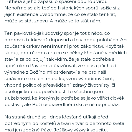
Luthera a jeho zápasu o spasení pouhou vírou.
Nenořme se ale teď do historických sporů, spíše si z
jejich existence uvědomme, že co se stalo tenkrát,
může se stát znovu. A může se to stát nám.
Ten pavlovsko-jakubovský spor je totiž něco, co
doprovází církev až doposud a to v obou polohách. Ani
současná církev není imunní proti zákonictví. Když tak
sleduji, proti čemu a za co se někdy křesťané v médiích
staví a za co bojují, tak vidím, že je stále potřeba s
apoštolem Pavlem zdůrazňovat, že spása přichází
výhradně z Božího milosrdenství a ne pro naši
správnou sexuální morálku, vzorový rodinný život,
vhodné politické přesvědčení, zdravý životní styl či
ekologickou zodpovědnost. To všechno jsou
služebnosti, ke kterým je potřeba se jako věřící člověk
postavit, ale Boží ospravedlnění skrze ně nepřichází.
Na straně druhé se i dnes křesťané utíkají před
potřebnými do kostelů a tváří v tvář bídě tohoto světa
mají jen zbožné fráze. Ježíšovy výzvy k soucitu,