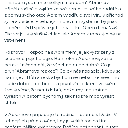
Příslibem „učiním tě velkým národem“ Abramův
příběh začíná a vyjitím ze své země, ze svého rodiště a
z domu svého otce Abram vyjadřuje svoji víru v příchod
syna a dědice. V tehdejším právním systému by jinak
po něm dědil správce jeho majetku. Onen damašský
Eliezer je jistě slušný chlap, ale Abram z toho zjevně na
větvi není.
Rozhovor Hospodina s Abramem je jak vystřižený z
učebnice psychologie. Bůh řekne Abramovi, že se
nemusí ničeho bát, že všechno bude dobré. Co je
první Abramova reakce?! Co by nás napadlo, kdyby se
nám zjevil Bůh a řekl, abychom se nebáli, že všechno
bude dobré – co bude ta první věc, o které ve svém
životě víme, že není dobrá, jenže my i neumíme
vyřešit?! A přitom bychom ji tak hrozně moc vyřešit
chtěli
V Abramově případě je to rodina. Potomek. Dědic. V
tehdejších představách, kdy je veliká rodina tím
nezřetelnějším vyjádřením Božího požehnání, je tato