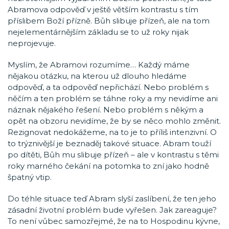
Abramova odpověď v ještě větším kontrastu s tím
příslibem Boží přízně. Bůh slibuje přízeň, ale na tom
nejelementárnějším základu se to už roky nijak
neprojevuje.
Myslím, že Abramovi rozumíme… Každý máme
nějakou otázku, na kterou už dlouho hledáme
odpověď, a ta odpověď nepřichází. Nebo problém s
něčím a ten problém se táhne roky a my nevidíme ani
náznak nějakého řešení. Nebo problém s někým a
opět na obzoru nevidíme, že by se něco mohlo změnit.
Rezignovat nedokážeme, na to je to příliš intenzivní. O
to trýznivější je beznaděj takové situace. Abram touží
po dítěti, Bůh mu slibuje přízeň – ale v kontrastu s těmi
roky marného čekání na potomka to zní jako hodně
špatný vtip.
Do téhle situace teď Abram slyší zaslíbení, že ten jeho
zásadní životní problém bude vyřešen. Jak zareaguje?
To není vůbec samozřejmé, že na to Hospodinu kývne,