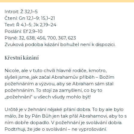
Introit: Ž 32,1–5
Čtení: Gn 12,1–9; 15,1–21
Text: Ř 4,1–5; Jk 2,19–24
Poslání: Ef 2,9–10
Písně: 32, 638, 456, 700, 367, 623
Zvuková podoba kázání bohužel není k dispozici.
Křestní kázání
Nicole, ale v tuto chvíli hlavně rodiče, kmotro,
slyšeli jsme, jak začal Abrahamův příběh – Božím
požehnáním a výzvou, aby se Abraham sám stal
požehnáním. To stojí za zamyšlení, co by to
„požehnání“ u všech všudy mohlo být!
Určitě je v žehnání nějaké přání dobra. To by ale bylo
málo, že by Pán Bůh jen tak přál Abrahamovi, aby to s
ním dobře dopadlo. V požehnání je svolávání dobra.
Podtrhuji, že jde o svolávání – ne vyprošování.