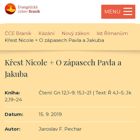
MENU
ČCE Braník
Kázání
Nový zákon
list Římanům
Křest Nicole + O zápasech Pavla a Jakuba
Křest Nicole + O zápasech Pavla a
Jakuba
Kniha:
Čtení: Gn 12,1–9; 15,1–21 | Text: Ř 4,1–5; Jk
2,19–24
Datum:
15. 9. 2019
Autor:
Jaroslav F. Pechar