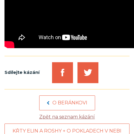
Sdílejte kázání
O BERÁNKOVI
Zpět na seznam kázání
KŘTY ELIN A ROSHY + O POKLADECH V NEBI