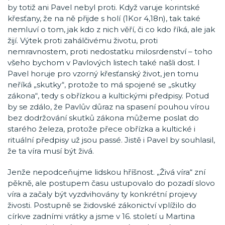
by totiž ani Pavel nebyl proti. Když varuje korintské
křesťany, že na ně přijde s holí (1Kor 4,18n), tak také
nemluví o tom, jak kdo z nich věří, či co kdo říká, ale jak
žijí. Výtek proti zahálčivému životu, proti
nemravnostem, proti nedostatku milosrdenství – toho
všeho bychom v Pavlových listech také našli dost. I
Pavel horuje pro vzorný křesťanský život, jen tomu
neříká „skutky“, protože to má spojené se „skutky
zákona“, tedy s obřízkou a kultickými předpisy. Potud
by se zdálo, že Pavlův důraz na spasení pouhou vírou
bez dodržování skutků zákona můžeme poslat do
starého železa, protože přece obřízka a kultické i
rituální předpisy už jsou passé. Jistě i Pavel by souhlasil,
že ta víra musí být živá.
Jenže nepodceňujme lidskou hříšnost. „Živá víra“ zní
pěkně, ale postupem času ustupovalo do pozadí slovo
víra a začaly být vyzdvihovány ty konkrétní projevy
živosti. Postupně se židovské zákonictví vplížilo do
církve zadními vrátky a jsme v 16. století u Martina