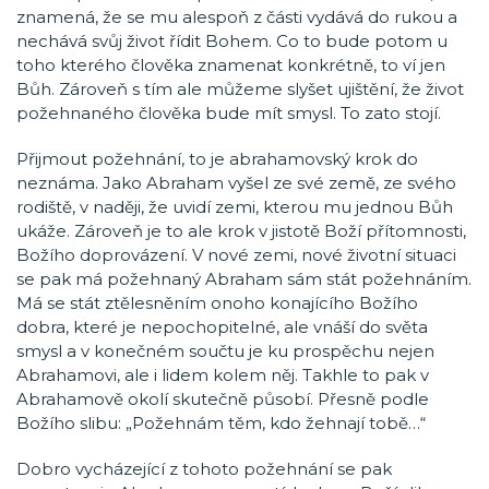
znamená, že se mu alespoň z části vydává do rukou a
nechává svůj život řídit Bohem. Co to bude potom u
toho kterého člověka znamenat konkrétně, to ví jen
Bůh. Zároveň s tím ale můžeme slyšet ujištění, že život
požehnaného člověka bude mít smysl. To zato stojí.
Přijmout požehnání, to je abrahamovský krok do
neznáma. Jako Abraham vyšel ze své země, ze svého
rodiště, v naději, že uvidí zemi, kterou mu jednou Bůh
ukáže. Zároveň je to ale krok v jistotě Boží přítomnosti,
Božího doprovázení. V nové zemi, nové životní situaci
se pak má požehnaný Abraham sám stát požehnáním.
Má se stát ztělesněním onoho konajícího Božího
dobra, které je nepochopitelné, ale vnáší do světa
smysl a v konečném součtu je ku prospěchu nejen
Abrahamovi, ale i lidem kolem něj. Takhle to pak v
Abrahamově okolí skutečně působí. Přesně podle
Božího slibu: „Požehnám těm, kdo žehnají tobě…“
Dobro vycházející z tohoto požehnání se pak