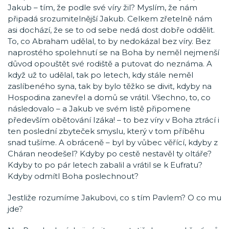
Jakub – tím, že podle své víry žil? Myslím, že nám
připadá srozumitelnější Jakub. Celkem zřetelně nám
asi dochází, že se to od sebe nedá dost dobře oddělit.
To, co Abraham udělal, to by nedokázal bez víry. Bez
naprostého spolehnutí se na Boha by neměl nejmenší
důvod opouštět své rodiště a putovat do neznáma. A
když už to udělal, tak po letech, kdy stále neměl
zaslíbeného syna, tak by bylo těžko se divit, kdyby na
Hospodina zanevřel a domů se vrátil. Všechno, to, co
následovalo – a Jakub ve svém listě připomene
především obětování Izáka! – to bez víry v Boha ztrácí i
ten poslední zbyteček smyslu, který v tom příběhu
snad tušíme. A obráceně – byl by vůbec věřící, kdyby z
Cháran neodešel? Kdyby po cestě nestavěl ty oltáře?
Kdyby to po pár letech zabalil a vrátil se k Eufratu?
Kdyby odmítl Boha poslechnout?
Jestliže rozumíme Jakubovi, co s tím Pavlem? O co mu
jde?