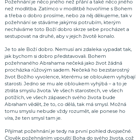
Požehnání je něco jiného než přání a také něco jiného
než modlitba. Zatímco v modlitbě hovoříme s Bohem
a třeba o dobro prosíme, nebo za něj děkujeme, tak v
požehnání se stáváme jakýmsi potrubím, kterým
necháváme toto Boží dobro skrze sebe procházet a
sestupovat na druhé, aby v jejich životě konalo.
Je to ale Boží dobro. Nemusí ani zdaleka vypadat tak,
jak bychom si dobro představovali. Bohem
požehnaného Abrahama nečeká jako život žádná
procházka růžovým sadem. Nečeká ho bezstarostný
život Božího vyvolence, kterému se obloukem vyhýbají
starosti. Jedno se mu ale obloukem vyhýbá – a to je
ztráta smyslu života. Ve všech starostech, ve všech
potížích, ve všech zápasech svého života bude
Abraham vědět, že to, co dělá, tak má smysl. Možná
tomu smyslu nebude vždy rozumět, ale ponese ho
víra, že ten smysl tam je.
Přijímat požehnání je tedy na první pohled dvojsečné.
Člověk požehnáním vpouští Boha do svého života, což