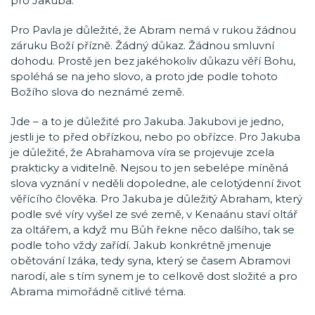
pro Jakuba.
Pro Pavla je důležité, že Abram nemá v rukou žádnou
záruku Boží přízně. Žádný důkaz. Žádnou smluvní
dohodu. Prostě jen bez jakéhokoliv důkazu věří Bohu,
spoléhá se na jeho slovo, a proto jde podle tohoto
Božího slova do neznámé země.
Jde – a to je důležité pro Jakuba. Jakubovi je jedno,
jestli je to před obřízkou, nebo po obřízce. Pro Jakuba
je důležité, že Abrahamova víra se projevuje zcela
prakticky a viditelně. Nejsou to jen sebelépe míněná
slova vyznání v neděli dopoledne, ale celotýdenní život
věřícího člověka. Pro Jakuba je důležitý Abraham, který
podle své víry vyšel ze své země, v Kenaánu staví oltář
za oltářem, a když mu Bůh řekne něco dalšího, tak se
podle toho vždy zařídí. Jakub konkrétně jmenuje
obětování Izáka, tedy syna, který se časem Abramovi
narodí, ale s tím synem je to celkově dost složité a pro
Abrama mimořádně citlivé téma.