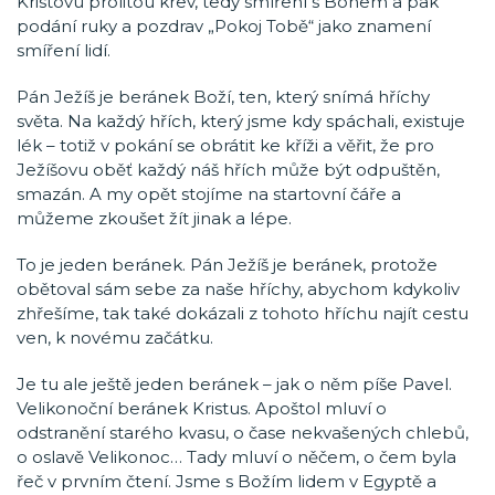
Kristovu prolitou krev, tedy smíření s Bohem a pak
podání ruky a pozdrav „Pokoj Tobě“ jako znamení
smíření lidí.
Pán Ježíš je beránek Boží, ten, který snímá hříchy
světa. Na každý hřích, který jsme kdy spáchali, existuje
lék – totiž v pokání se obrátit ke kříži a věřit, že pro
Ježíšovu oběť každý náš hřích může být odpuštěn,
smazán. A my opět stojíme na startovní čáře a
můžeme zkoušet žít jinak a lépe.
To je jeden beránek. Pán Ježíš je beránek, protože
obětoval sám sebe za naše hříchy, abychom kdykoliv
zhřešíme, tak také dokázali z tohoto hříchu najít cestu
ven, k novému začátku.
Je tu ale ještě jeden beránek – jak o něm píše Pavel.
Velikonoční beránek Kristus. Apoštol mluví o
odstranění starého kvasu, o čase nekvašených chlebů,
o oslavě Velikonoc… Tady mluví o něčem, o čem byla
řeč v prvním čtení. Jsme s Božím lidem v Egyptě a