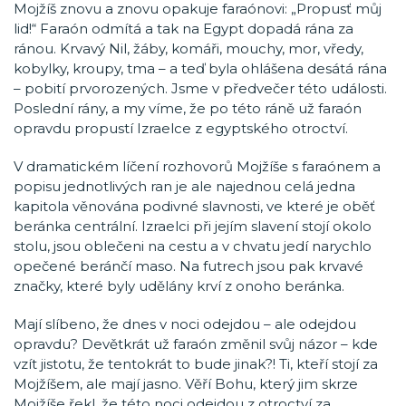
Mojžíš znovu a znovu opakuje faraónovi: „Propusť můj
lid!“ Faraón odmítá a tak na Egypt dopadá rána za
ránou. Krvavý Nil, žáby, komáři, mouchy, mor, vředy,
kobylky, kroupy, tma – a teď byla ohlášena desátá rána
– pobití prvorozených. Jsme v předvečer této události.
Poslední rány, a my víme, že po této ráně už faraón
opravdu propustí Izraelce z egyptského otroctví.
V dramatickém líčení rozhovorů Mojžíše s faraónem a
popisu jednotlivých ran je ale najednou celá jedna
kapitola věnována podivné slavnosti, ve které je oběť
beránka centrální. Izraelci při jejím slavení stojí okolo
stolu, jsou oblečeni na cestu a v chvatu jedí narychlo
opečené beránčí maso. Na futrech jsou pak krvavé
značky, které byly udělány krví z onoho beránka.
Mají slíbeno, že dnes v noci odejdou – ale odejdou
opravdu? Devětkrát už faraón změnil svůj názor – kde
vzít jistotu, že tentokrát to bude jinak?! Ti, kteří stojí za
Mojžíšem, ale mají jasno. Věří Bohu, který jim skrze
Mojžíše řekl, že této noci odejdou z otroctví za