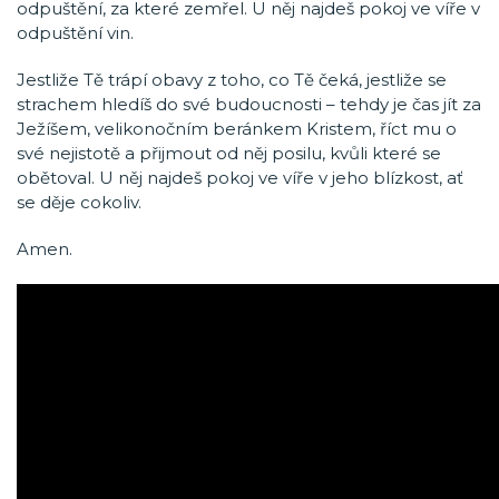
odpuštění, za které zemřel. U něj najdeš pokoj ve víře v
odpuštění vin.
Jestliže Tě trápí obavy z toho, co Tě čeká, jestliže se
strachem hledíš do své budoucnosti – tehdy je čas jít za
Ježíšem, velikonočním beránkem Kristem, říct mu o
své nejistotě a přijmout od něj posilu, kvůli které se
obětoval. U něj najdeš pokoj ve víře v jeho blízkost, ať
se děje cokoliv.
Amen.