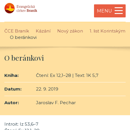
MENU
ČCE Braník
Kázání
Nový zákon
1. list Korintským
O beránkovi
O beránkovi
Kniha:
Čtení: Ex 12,1–28 | Text: 1K 5,7
Datum:
22. 9. 2019
Autor:
Jaroslav F. Pechar
Introit: Iz 53,6–7