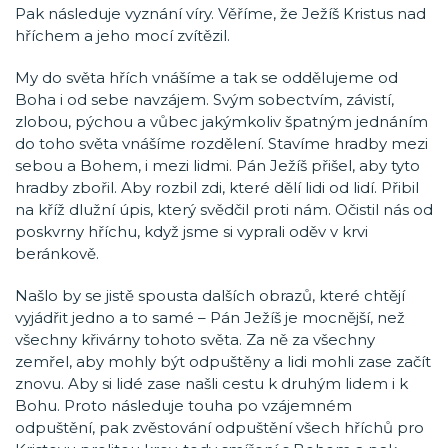
Pak následuje vyznání víry. Věříme, že Ježíš Kristus nad
hříchem a jeho mocí zvítězil.
My do světa hřích vnášíme a tak se oddělujeme od
Boha i od sebe navzájem. Svým sobectvím, závistí,
zlobou, pýchou a vůbec jakýmkoliv špatným jednáním
do toho světa vnášíme rozdělení. Stavíme hradby mezi
sebou a Bohem, i mezi lidmi. Pán Ježíš přišel, aby tyto
hradby zbořil. Aby rozbil zdi, které dělí lidi od lidí. Přibil
na kříž dlužní úpis, který svědčil proti nám. Očistil nás od
poskvrny hříchu, když jsme si vyprali oděv v krvi
beránkově.
Našlo by se jistě spousta dalších obrazů, které chtějí
vyjádřit jedno a to samé – Pán Ježíš je mocnější, než
všechny křivárny tohoto světa. Za ně za všechny
zemřel, aby mohly být odpuštěny a lidi mohli zase začít
znovu. Aby si lidé zase našli cestu k druhým lidem i k
Bohu. Proto následuje touha po vzájemném
odpuštění, pak zvěstování odpuštění všech hříchů pro