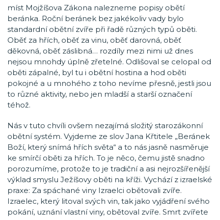
míst Mojžíšova Zákona nalezneme popisy obětí
beránka. Roční beránek bez jakékoliv vady bylo
standardní obětní zvíře při řadě různých typů oběti.
Oběť za hřích, oběť za vinu, oběť darovná, oběť
děkovná, oběť záslibná… rozdíly mezi nimi už dnes
nejsou mnohdy úplně zřetelné. Odlišoval se celopal od
oběti zápalné, byl tu i obětní hostina a hod oběti
pokojné a u mnohého z toho nevíme přesně, jestli jsou
to různé aktivity, nebo jen mladší a starší označení
téhož.
Nás v tuto chvíli ovšem nezajímá složitý starozákonní
obětní systém. Vyjdeme ze slov Jana Křtitele „Beránek
Boží, který snímá hřích světa“ a to nás jasně nasměruje
ke smírčí oběti za hřích. To je něco, čemu jistě snadno
porozumíme, protože to je tradiční a asi nejrozšířenější
výklad smyslu Ježíšovy oběti na kříži. Vychází z izraelské
praxe: Za spáchané viny Izraelci obětovali zvíře.
Izraelec, který litoval svých vin, tak jako vyjádření svého
pokání, uznání vlastní viny, obětoval zvíře. Smrt zvířete