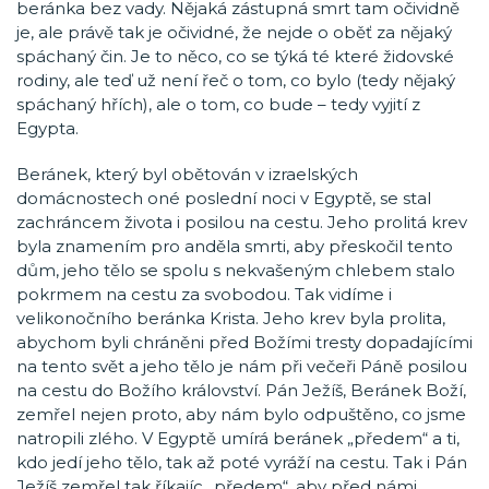
beránka bez vady. Nějaká zástupná smrt tam očividně
je, ale právě tak je očividné, že nejde o oběť za nějaký
spáchaný čin. Je to něco, co se týká té které židovské
rodiny, ale teď už není řeč o tom, co bylo (tedy nějaký
spáchaný hřích), ale o tom, co bude – tedy vyjití z
Egypta.
Beránek, který byl obětován v izraelských
domácnostech oné poslední noci v Egyptě, se stal
zachráncem života i posilou na cestu. Jeho prolitá krev
byla znamením pro anděla smrti, aby přeskočil tento
dům, jeho tělo se spolu s nekvašeným chlebem stalo
pokrmem na cestu za svobodou. Tak vidíme i
velikonočního beránka Krista. Jeho krev byla prolita,
abychom byli chráněni před Božími tresty dopadajícími
na tento svět a jeho tělo je nám při večeři Páně posilou
na cestu do Božího království. Pán Ježíš, Beránek Boží,
zemřel nejen proto, aby nám bylo odpuštěno, co jsme
natropili zlého. V Egyptě umírá beránek „předem“ a ti,
kdo jedí jeho tělo, tak až poté vyráží na cestu. Tak i Pán
Ježíš zemřel tak říkajíc „předem“, aby před námi