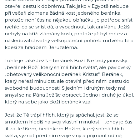
otevřel cestu k dobrému. Tak, jako v Egyptě nebude
při večeři zlomena žádná kost jedeného beránka,
protože není čas na nějakou obíračku, je potřeba sníst
rychle, co se sníst dá, a vypadnout, tak ani Pánu Ježíši
nebyly na kříži zlámány kosti, protože již byl mrtev a
následoval chvatný velkopáteční pohřeb mrtvého těla
kdesi za hradbami Jeruzaléma.
Tohle je také Ježíš – beránek Boží. Ne tedy janovský
„beránek Boží, který snímá hřích světa“, ale pavlovský
„obětovaný velikonoční beránek Kristus“. Beránek,
který neřeší minulost, ale otevírá před námi cestu do
svobodné budoucnosti. S jedním i druhým tedy má
smysl se na Pána Ježíše obracet. Jedno i druhé je úkol,
který na sebe jako Boží beránek vzal.
Jestliže Tě trápí hřích, který jsi spáchal, jestliže se
smutkem hledíš na svoji vlastní minulost – tehdy je čas
jít za Ježíšem, beránkem Božím, který snímá hřích
světa, vyznat před ním svoje viny a přijmout od něj