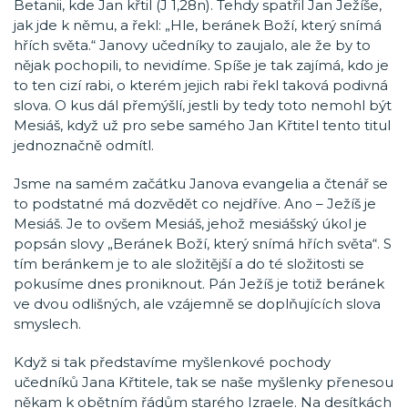
Betanii, kde Jan křtil (J 1,28n). Tehdy spatřil Jan Ježíše,
jak jde k němu, a řekl: „Hle, beránek Boží, který snímá
hřích světa.“ Janovy učedníky to zaujalo, ale že by to
nějak pochopili, to nevidíme. Spíše je tak zajímá, kdo je
to ten cizí rabi, o kterém jejich rabi řekl taková podivná
slova. O kus dál přemýšlí, jestli by tedy toto nemohl být
Mesiáš, když už pro sebe samého Jan Křtitel tento titul
jednoznačně odmítl.
Jsme na samém začátku Janova evangelia a čtenář se
to podstatné má dozvědět co nejdříve. Ano – Ježíš je
Mesiáš. Je to ovšem Mesiáš, jehož mesiášský úkol je
popsán slovy „Beránek Boží, který snímá hřích světa“. S
tím beránkem je to ale složitější a do té složitosti se
pokusíme dnes proniknout. Pán Ježíš je totiž beránek
ve dvou odlišných, ale vzájemně se doplňujících slova
smyslech.
Když si tak představíme myšlenkové pochody
učedníků Jana Křtitele, tak se naše myšlenky přenesou
někam k obětním řádům starého Izraele. Na desítkách