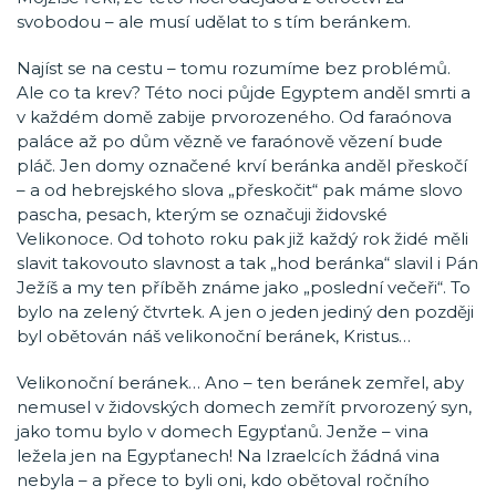
svobodou – ale musí udělat to s tím beránkem.
Najíst se na cestu – tomu rozumíme bez problémů.
Ale co ta krev? Této noci půjde Egyptem anděl smrti a
v každém domě zabije prvorozeného. Od faraónova
paláce až po dům vězně ve faraónově vězení bude
pláč. Jen domy označené krví beránka anděl přeskočí
– a od hebrejského slova „přeskočit“ pak máme slovo
pascha, pesach, kterým se označuji židovské
Velikonoce. Od tohoto roku pak již každý rok židé měli
slavit takovouto slavnost a tak „hod beránka“ slavil i Pán
Ježíš a my ten příběh známe jako „poslední večeři“. To
bylo na zelený čtvrtek. A jen o jeden jediný den později
byl obětován náš velikonoční beránek, Kristus…
Velikonoční beránek… Ano – ten beránek zemřel, aby
nemusel v židovských domech zemřít prvorozený syn,
jako tomu bylo v domech Egypťanů. Jenže – vina
ležela jen na Egypťanech! Na Izraelcích žádná vina
nebyla – a přece to byli oni, kdo obětoval ročního