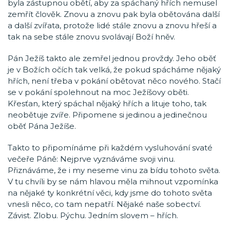
byla zástupnou obětí, aby za spáchaný hřích nemusel
zemřít člověk. Znovu a znovu pak byla obětována další
a další zvířata, protože lidé stále znovu a znovu hřeší a
tak na sebe stále znovu svolávají Boží hněv.
Pán Ježíš takto ale zemřel jednou provždy. Jeho oběť
je v Božích očích tak velká, že pokud spácháme nějaký
hřích, není třeba v pokání obětovat něco nového. Stačí
se v pokání spolehnout na moc Ježíšovy oběti.
Křesťan, který spáchal nějaký hřích a lituje toho, tak
neobětuje zvíře. Připomene si jedinou a jedinečnou
oběť Pána Ježíše.
Takto to připomínáme při každém vysluhování svaté
večeře Páně: Nejprve vyznáváme svoji vinu.
Přiznáváme, že i my neseme vinu za bídu tohoto světa.
V tu chvíli by se nám hlavou měla mihnout vzpomínka
na nějaké ty konkrétní věci, kdy jsme do tohoto světa
vnesli něco, co tam nepatří. Nějaké naše sobectví.
Závist. Zlobu. Pýchu. Jedním slovem – hřích.