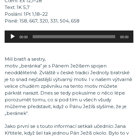
Čtení: Ex 12,1–28
Text: 1K 5,7
Poslání: 1Pt 1,18–22
Písně: 158, 667, 320, 331, 504, 658
Audio
00:00
00:00
přehrávač
Milí bratři a sestry,
motiv „beránka“ je s Pánem Ježíšem spojen
neoddělitelně. Zvláště v české tradici Jednoty bratrské
je to snad nejčastější výtvarný motiv. I v našem výtvarně
velice chudém zpěvníku na tento motiv můžete
párkrát narazit. Dnes se tedy pokusíme o něco lépe
porozumět tomu, co si pod tím u všech všudy
můžeme představit, když o Pánu Ježíši slyšíme, že je
„beránek“.
Jako první se s touto informací setkali učedníci Jana
Křtitele, když šel tak jednou Pán Ježíš okolo. Bylo to v