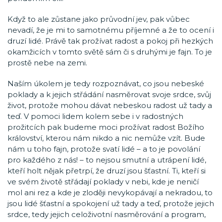
Když to ale zůstane jako průvodní jev, pak vůbec
nevadí, že je mi to samotnému příjemné a že to ocení i
druzí lidé. Právě tak prožívat radost a pokoj při hezkých
okamžicích v tomto světě sám či s druhými je fajn. To je
prostě nebe na zemi.
Naším úkolem je tedy rozpoznávat, co jsou nebeské
poklady a k jejich střádání nasměrovat svoje srdce, svůj
život, protože mohou dávat nebeskou radost už tady a
teď. V pomoci lidem kolem sebe i v radostných
prožitcích pak budeme moci prožívat radost Božího
království, kterou nám nikdo a nic nemůže vzít. Bude
nám u toho fajn, protože svatí lidé – a to je povolání
pro každého z nás! – to nejsou smutní a utrápení lidé,
kteří holt nějak přetrpí, že druzí jsou šťastní. Ti, kteří si
ve svém životě střádají poklady v nebi, kde je neničí
mol ani rez a kde je zloději nevykopávají a nekradou, to
jsou lidé šťastní a spokojení už tady a teď, protože jejich
srdce, tedy jejich celoživotní nasměrování a program,