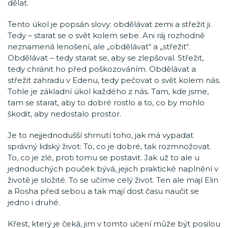
dělat.
Tento úkol je popsán slovy: obdělávat zemi a střežit ji.
Tedy – starat se o svět kolem sebe. Ani ráj rozhodně
neznamená lenošení, ale „obdělávat“ a „střežit“.
Obdělávat – tedy starat se, aby se zlepšoval. Střežit,
tedy chránit ho před poškozováním. Obdělávat a
střežit zahradu v Edenu, tedy pečovat o svět kolem nás.
Tohle je základní úkol každého z nás. Tam, kde jsme,
tam se starat, aby to dobré rostlo a to, co by mohlo
škodit, aby nedostalo prostor.
Je to nejjednodušší shrnutí toho, jak má vypadat
správný lidský život: To, co je dobré, tak rozmnožovat.
To, co je zlé, proti tomu se postavit. Jak už to ale u
jednoduchých pouček bývá, jejich praktické naplnění v
životě je složité. To se učíme celý život. Ten ale mají Elin
a Rosha před sebou a tak mají dost času naučit se
jedno i druhé.
Křest, který je čeká, jim v tomto učení může být posilou