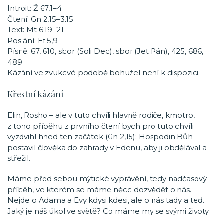
Introit: Ž 67,1–4
Čtení: Gn 2,15–3,15
Text: Mt 6,19–21
Poslání: Ef 5,9
Písně: 67, 610, sbor (Soli Deo), sbor (Jeť Pán), 425, 686,
489
Kázání ve zvukové podobě bohužel není k dispozici.
Křestní kázání
Elin, Rosho – ale v tuto chvíli hlavně rodiče, kmotro,
z toho příběhu z prvního čtení bych pro tuto chvíli
vyzdvihl hned ten začátek (Gn 2,15): Hospodin Bůh
postavil člověka do zahrady v Edenu, aby ji obdělával a
střežil.
Máme před sebou mýtické vyprávění, tedy nadčasový
příběh, ve kterém se máme něco dozvědět o nás.
Nejde o Adama a Evy kdysi kdesi, ale o nás tady a teď.
Jaký je náš úkol ve světě? Co máme my se svými životy