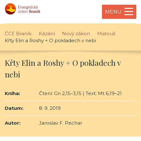
MENU
ČCE Braník
Kázání
Nový zákon
Matouš
Křty Elin a Roshy + O pokladech v nebi
Křty Elin a Roshy + O pokladech v
nebi
Kniha:
Čtení: Gn 2,15–3,15 | Text: Mt 6,19–21
Datum:
8. 9. 2019
Autor:
Jaroslav F. Pechar