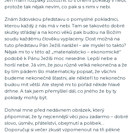
Jen mám rozpaky ztotožnit to s oněmi poklady v nebi,
protože tak nějak nevím, co pak si s nimi v nebi.
Znám židovskou představu o pomyslné pokladnici,
kterou každý z nás má v nebi. Tam se takovéto dobré
skutky střádají a na konci věků pak budou na Božím
soudu každému člověku vyplaceny. Dost možná na
tuto představu Pán Ježíš narážel – ale myslel to takto?
Nějak mi to v této až „materialisticko – ekonomické“
podobě k Pánu Ježíši moc nesedne. Lepší nebe a
horší nebe. Já vím, že jsou různě velká nekonečna a že
by tím pádem šlo matematicky popsat, že všichni
budeme nekonečně šťastni, ale někteří to nekonečno
budou mít větší. Ale stejně mi to pořád někde hlavě
drhne. A tak jsem přemýšlel dál, co jiného že by ty
poklady mohly být.
Dohnal mne před nedávnem obrázek, který
připomínal, že ty nejcennější věci jsou zadarmo – dobré
slovo, úsměv, přátelství, obejmutí a polibek…
Doporučuji si večer zkusit vzpomenout na tři pěkné