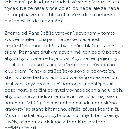
kde je tvůj poklad, tam bude i tvé srdce. V tom je ten
trýček! Ne že naše srdce odletí do nebe, ale že nebe
sestoupí na zem do blízkosti naše srdce a nebeská
blaženost bude mezi námi
Známe od Pána Ježíše varování, abychom v tomto
zpozemštělém chápání nebeské blaženosti
nepřestřelili moc. Totiž – aby se nám blaženost nestala
cílem. Pomáhat druhým abych měl ten dobrý pocit a
abych byl chválen – to je blbě. Když se ten příjemný
pocit a obdiv okolí stane z příjemného průvodního
jevu cílem. Tehdy platí Ježíšovo slovo o pokrytcích,
kteří si právě takto snažili budovat svůj obraz v očích
druhých. Když prokazuješ dobrodiní, nechtěj budit
pozornost, jako činí pokrytci v synagógách a na ulicích,
aby došli slávy u lidí; amen pravím vám, už mají svou
odměnu. (Mt 6,2) Z radostného pokladu nebeského
království se stane břemeno, přítěž, závaží, které ničí.
Musím makat, abych byl v očích druhých ten úžasný,
skvělý, nádherný a dokonalý. Problém je v tom
pofidérním cíli.