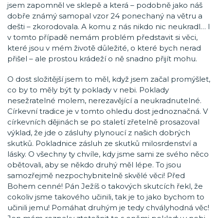
jsem zapomněl ve sklepě a která – podobně jako náš
dobře známý samopal vzor 24 ponechaný na větru a
dešti – zkorodovala. A komu z nás nikdo nic neukradl… I
v tomto případě nemám problém představit si věci,
které jsou v mém životě důležité, o které bych nerad
přišel – ale prostou krádeží o ně snadno přijít mohu.
O dost složitější jsem to měl, když jsem začal promýšlet,
co by to měly být ty poklady v nebi. Poklady
nesežratelné molem, nerezavějící a neukradnutelné.
Církevní tradice je v tomto ohledu dost jednoznačná. V
církevních dějinách se po staletí zřetelně prosazoval
výklad, že jde o zásluhy plynoucí z našich dobrých
skutků. Pokladnice zásluh ze skutků milosrdenství a
lásky. O všechny ty chvíle, kdy jsme sami ze svého něco
obětovali, aby se někdo druhý měl lépe. To jsou
samozřejmě nezpochybnitelně skvělé věci! Před
Bohem cenné! Pán Ježíš o takových skutcích řekl, že
cokoliv jsme takového učinili, tak je to jako bychom to
učinili jemu! Pomáhat druhým je tedy chvályhodná věc!