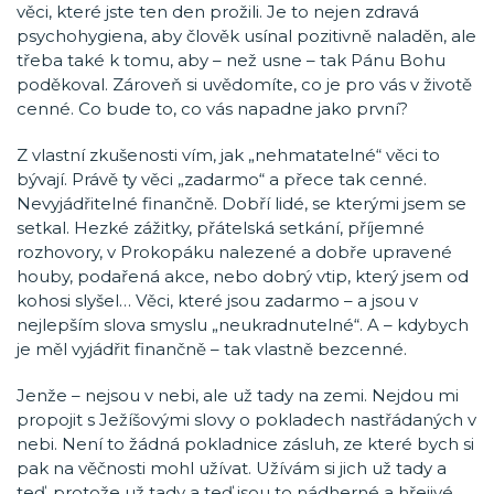
věci, které jste ten den prožili. Je to nejen zdravá
psychohygiena, aby člověk usínal pozitivně naladěn, ale
třeba také k tomu, aby – než usne – tak Pánu Bohu
poděkoval. Zároveň si uvědomíte, co je pro vás v životě
cenné. Co bude to, co vás napadne jako první?
Z vlastní zkušenosti vím, jak „nehmatatelné“ věci to
bývají. Právě ty věci „zadarmo“ a přece tak cenné.
Nevyjádřitelné finančně. Dobří lidé, se kterými jsem se
setkal. Hezké zážitky, přátelská setkání, příjemné
rozhovory, v Prokopáku nalezené a dobře upravené
houby, podařená akce, nebo dobrý vtip, který jsem od
kohosi slyšel… Věci, které jsou zadarmo – a jsou v
nejlepším slova smyslu „neukradnutelné“. A – kdybych
je měl vyjádřit finančně – tak vlastně bezcenné.
Jenže – nejsou v nebi, ale už tady na zemi. Nejdou mi
propojit s Ježíšovými slovy o pokladech nastřádaných v
nebi. Není to žádná pokladnice zásluh, ze které bych si
pak na věčnosti mohl užívat. Užívám si jich už tady a
teď, protože už tady a teď jsou to nádherné a hřejivé