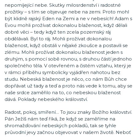
nepomíjející nebe. Skutky milosrdenství i radostné
prožitky – s tím se objevuje nebe na zemi. Proto mohl
být klidně rajský Eden na Zemi a ne v nebesích! Adam s
Evou mohli prožívat dokonalou blaženost, když dělali
dobré věci – tedy když ten zcela pozemský ráj
obdělávali. Byl to ráj. Mohli prožívat dokonalou
blaženost, když obstáli v nějaké zkoušce a postavili se
zlému. Mohli prožívat dokonalou blaženost jeden s
druhým, s pomocí sobě rovnou, s druhou částí jednoho
společného těla. V otevřeném a čistém vztahu, který je
v rámci příběhu symbolicky vyjádřen nahotou bez
studu. Nebeská blaženost je něco, co nám Bůh chce
dopřávat už tady a teď a proto nás vede k tomu, aby se
naše srdce zaměřilo na to, co nebeskou blaženost
dává. Poklady nebeského království.
Radost, pokoj, smíření… To jsou znaky Božího království.
Pán Ježíš nám teď říká, že když se zaměříme na
shromažďování nebeských pokladů, tak se tyhle
průvodní jevy začnou objevovat v našem životě. Neboť