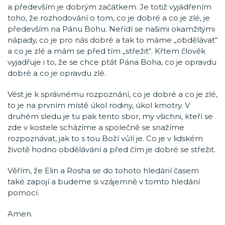
a především je dobrým začátkem. Je totiž vyjádřením
toho, že rozhodování o tom, co je dobré a co je zlé, je
především na Pánu Bohu. Neřídí se našimi okamžitými
nápady, co je pro nás dobré a tak to máme „obdělávat“
a co je zlé a mám se před tím „střežit“. Křtem člověk
vyjadřuje i to, že se chce ptát Pána Boha, co je opravdu
dobré a co je opravdu zlé.
Vést je k správnému rozpoznání, co je dobré a co je zlé,
to je na prvním místě úkol rodiny, úkol kmotry. V
druhém sledu je tu pak tento sbor, my všichni, kteří se
zde v kostele scházíme a společně se snažíme
rozpoznávat, jak to s tou Boží vůlí je. Co je v lidském
životě hodno obdělávání a před čím je dobré se střežit.
Věřím, že Elin a Rosha se do tohoto hledání časem
také zapojí a budeme si vzájemně v tomto hledání
pomocí.
Amen.