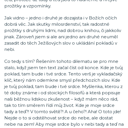
prožitky a vzpomínky.
Jak vidno – jedno i druhé je dozajista i v Božích očích
dobrá věc. Jak skutky milosrdenství, tak radostné
prožitky s druhými lidmi, nad dobrou knihou, či jakkoliv
jinak. Zároveň jsem si ale ani jedno ani druhé neuměl
zasadit do těch Ježíšových slov o ukládání pokladů v
nebi.
Co tedy s tím? Řešením tohoto dilematu se pro mne
stalo, když jsem ten text začal číst od konce. Kde je tvůj
poklad, tam bude i tvé srdce. Tento verš je vykladačský
klíč, který nám odemkne smysl předchozích slov. Kde
je tvůj poklad, tam bude i tvé srdce. Myšlenka, kterou z
té doby známe i od stoických filosofů a která popisuje
naši běžnou lidskou zkušenost – když mám něco rád,
tak to tím směrem řídí můj život. Kde je moje srdce
tady a teď?! V tomto světě?! A u čeho?! Aha! O toto jde!
Nejde o to si odstěhovat srdce do nebe, ale dostat
nebe na zem! Aby moje srdce bylo v nebi tady a teď na