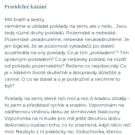
Pravidelné kázání
Milí bratři a sestry,
nemáme si ukládat poklady na zemi, ale v nebi… Jsou
tedy různé druhy pokladů. Pozemské a nebeské.
Pozemské ukradnutelné, nebeské neukradnutlené. Je
jen logické, že se pozornost vykladačů po staletí
soustředila na ony poklady. Co je tím „pokladem“? Tím
správným pokladem? Co je nebeský poklad, na rozdíl
od pokladu pozemského? Řečeno co nejobecněji: Co
je v lidském životě skutečně a doopravdy důležité a
cenné. O co se starat a o je podružné a nechme to
být?
Poklady na zemi, které ničí mol a rez, či kradou zloději –
to jsem si představil rychle a snadno. Vzpomínám na
nádhernou vlněnou deku ze strmilovské tkalcovny.
Vzpomínka na ni bude pro mě ještě dlouhou dobu
dokonalou ilustrací toho, co to znamená, když něco ničí
mol. Nezbylo z ní prakticky nic. Vzduchovka, kterou