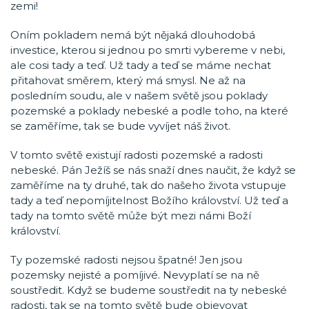
zemi!
Oním pokladem nemá být nějaká dlouhodobá
investice, kterou si jednou po smrti vybereme v nebi,
ale cosi tady a teď. Už tady a teď se máme nechat
přitahovat směrem, který má smysl. Ne až na
posledním soudu, ale v našem světě jsou poklady
pozemské a poklady nebeské a podle toho, na které
se zaměříme, tak se bude vyvíjet náš život.
V tomto světě existují radosti pozemské a radosti
nebeské. Pán Ježíš se nás snaží dnes naučit, že když se
zaměříme na ty druhé, tak do našeho života vstupuje
tady a teď nepomíjitelnost Božího království. Už teď a
tady na tomto světě může být mezi námi Boží
království.
Ty pozemské radosti nejsou špatné! Jen jsou
pozemsky nejisté a pomíjivé. Nevyplatí se na ně
soustředit. Když se budeme soustředit na ty nebeské
radosti, tak se na tomto světě bude objevovat