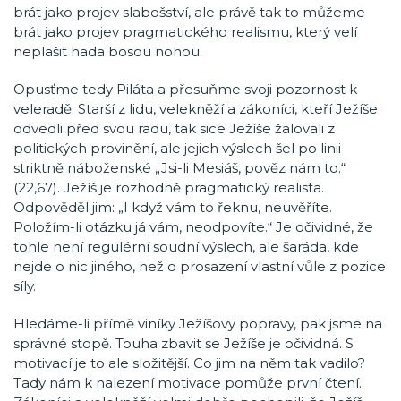
brát jako projev slabošství, ale právě tak to můžeme
brát jako projev pragmatického realismu, který velí
neplašit hada bosou nohou.
Opusťme tedy Piláta a přesuňme svoji pozornost k
veleradě. Starší z lidu, velekněží a zákoníci, kteří Ježíše
odvedli před svou radu, tak sice Ježíše žalovali z
politických provinění, ale jejich výslech šel po linii
striktně náboženské „Jsi-li Mesiáš, pověz nám to.“
(22,67). Ježíš je rozhodně pragmatický realista.
Odpověděl jim: „I když vám to řeknu, neuvěříte.
Položím-li otázku já vám, neodpovíte.“ Je očividné, že
tohle není regulérní soudní výslech, ale šaráda, kde
nejde o nic jiného, než o prosazení vlastní vůle z pozice
síly.
Hledáme-li přímě viníky Ježíšovy popravy, pak jsme na
správné stopě. Touha zbavit se Ježíše je očividná. S
motivací je to ale složitější. Co jim na něm tak vadilo?
Tady nám k nalezení motivace pomůže první čtení.