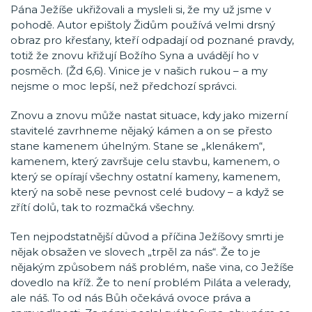
Pána Ježíše ukřižovali a mysleli si, že my už jsme v
pohodě. Autor epištoly Židům používá velmi drsný
obraz pro křesťany, kteří odpadají od poznané pravdy,
totiž že znovu křižují Božího Syna a uvádějí ho v
posměch. (Žd 6,6). Vinice je v našich rukou – a my
nejsme o moc lepší, než předchozí správci.
Znovu a znovu může nastat situace, kdy jako mizerní
stavitelé zavrhneme nějaký kámen a on se přesto
stane kamenem úhelným. Stane se „klenákem“,
kamenem, který završuje celu stavbu, kamenem, o
který se opírají všechny ostatní kameny, kamenem,
který na sobě nese pevnost celé budovy – a když se
zřítí dolů, tak to rozmačká všechny.
Ten nejpodstatnější důvod a příčina Ježíšovy smrti je
nějak obsažen ve slovech „trpěl za nás“. Že to je
nějakým způsobem náš problém, naše vina, co Ježíše
dovedlo na kříž. Že to není problém Piláta a velerady,
ale náš. To od nás Bůh očekává ovoce práva a