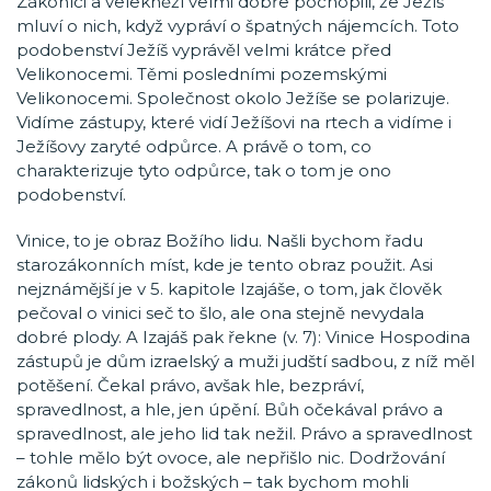
Zákoníci a velekněží velmi dobře pochopili, že Ježíš
mluví o nich, když vypráví o špatných nájemcích. Toto
podobenství Ježíš vyprávěl velmi krátce před
Velikonocemi. Těmi posledními pozemskými
Velikonocemi. Společnost okolo Ježíše se polarizuje.
Vidíme zástupy, které vidí Ježíšovi na rtech a vidíme i
Ježíšovy zaryté odpůrce. A právě o tom, co
charakterizuje tyto odpůrce, tak o tom je ono
podobenství.
Vinice, to je obraz Božího lidu. Našli bychom řadu
starozákonních míst, kde je tento obraz použit. Asi
nejznámější je v 5. kapitole Izajáše, o tom, jak člověk
pečoval o vinici seč to šlo, ale ona stejně nevydala
dobré plody. A Izajáš pak řekne (v. 7): Vinice Hospodina
zástupů je dům izraelský a muži judští sadbou, z níž měl
potěšení. Čekal právo, avšak hle, bezpráví,
spravedlnost, a hle, jen úpění. Bůh očekával právo a
spravedlnost, ale jeho lid tak nežil. Právo a spravedlnost
– tohle mělo být ovoce, ale nepřišlo nic. Dodržování
zákonů lidských i božských – tak bychom mohli