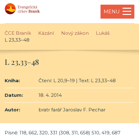
MENU
ČCE Braník
Kázání
Nový zákon
Lukáš
L 23,33–48
L 23,33–48
Kniha:
Čtení: L 20,9–19 | Text: L 23,33–48
Datum:
18. 4. 2014
Autor:
bratr farář Jaroslav F. Pechar
Písně: 118, 662, 320, 331 (308, 311, 658) 510, 419, 687