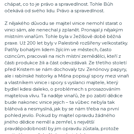
chápat, co to je právo a spravedlnost. Tohle Bůh
očekává od svého lidu. Právo a spravedlnost.
Z nějakého důvodu se majitel vinice nemohl starat o
vinici sám, ale nenechal ji zplanět. Pronajal ji nějakým
místním vinařům. Tohle byla v Ježíšově době běžná
praxe. Už 200 let byly v Palestině rozšířeny velkostatky.
Patřily bohatým lidem žijícím ve městech, často
cizincům, pracovali na nich místní zemědělci, kteří z
části produkce žili a část odevzdávali. Ze třetího století
před Kristem se nám dochovaly tzv. Zenónovy papyry,
ale i rabínské historky a Mišna popisují spory mezi vinaři
a vlastníkem vinice i spory s vyslanci majitele, který
bydlel kdesi daleko, o problémech s prosazováním
majitelova vlivu. Ta naděje vinařů, že po zabití dědice
bude nakonec vinice jejich – ta vůbec nebyla tak
bláhová a nesmyslná, jak by se nám třeba na první
pohled jevilo. Pokud by majitel opravdu žádného
jiného dědice neměl a zemřel, s největší
pravděpodobností by jim opravdu zůstala, protože