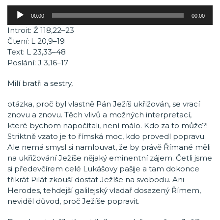
Audio
00:00
00:00
přehrávač
Introit: Ž 118,22–23
Čtení: L 20,9–19
Text: L 23,33–48
Poslání: J 3,16–17
Milí bratři a sestry,
otázka, proč byl vlastně Pán Ježíš ukřižován, se vrací
znovu a znovu. Těch vlivů a možných interpretací,
které bychom napočítali, není málo. Kdo za to může?!
Striktně vzato je to římská moc, kdo provedl popravu.
Ale nemá smysl si namlouvat, že by právě Římané měli
na ukřižování Ježíše nějaký eminentní zájem. Četli jsme
si předevčírem celé Lukášovy pašije a tam dokonce
třikrát Pilát zkouší dostat Ježíše na svobodu. Ani
Herodes, tehdejší galilejský vladař dosazený Římem,
neviděl důvod, proč Ježíše popravit.