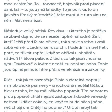
moc zvláštního. Jo – rozvraceč, bojovník proti placení
daní, král – to jsou jinčí lahůdky. To je politika, to on
(jakožto římský místodržící) řešit musí. Ale tuto vinu na
něm Pilát nenalézal.
Následuje velký nátlak. Řev davu, u kterého je zatěžko
se zbavit dojmu, že se nesešel úplně náhodně. Že ti,
kteří Ježíš před Piláta přivedli, tak si také s sebou vzali
sobě věrné. Učedníci se rozprchli. Poslední zmizel Petr,
poté, co třikrát zapřel, když se ohříval u ohniště v
nádvoří Pilátova paláce. Z těch, co tak jásali „hosana
synu Davidovu!“ o Květné neděli, tu není ani noha. Tohle
jsou úplně jiní lidé. Tihle přišli s velekněžími a zákoníky.
Pilát – tak jak to naznačuje Bible a zřetelně popisují
mimobiblické prameny – si rozhodně nedělal těžkou
hlavu z toho, že by měl někoho popravit. Tím odporem
proti popravě chtěl nejspíš zástupce židovské velerady
naštvat. Udělat cokoliv, jen když to bude něco jiného,
než chtějí oni. Chtějí ho popravit? Určitě nebyl tak