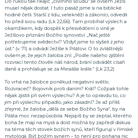
Do rukou tak říkajíc „civilního soudu“ se ovšem Ježíš
musel nějak dostat. I tuto pasáž jsme si na biblické
hodině četli. Starší z lidu, velekněží a zákoníci, odvedli
ho před svou radu (Lk 22,66). Tam probíhal výslech a
okamžikem, kdy dospěli k přesvědčení o vině je
Ježíšovo přiznání Božího synovství. „Nač ještě
potřebujeme svědectví? Vždyť jsme to slyšeli z jeho
úst.“ (v. 71) a odvádí Ježíše k Pilátovi. O to zvláštnější
ovšem je, že jejich žaloba zní: „Podle našeho zjištění
rozvrací tento člověk náš národ, brání odvádět císaři
daně a prohlašuje se za Mesiáše krále.“ (Lk 23,2)
To vrhá na žalobce poněkud negativní světlo.
Rozvraceč? Bojovník proti daním? Král? Cožpak tohle
nějak zjistili při svém výslechu? A je to opravdu to, co
jim při výslechu připadlo, jako zásadní? Je až příliš
zřejmé, že žaloba „dělá ze sebe Božího Syna“, by na
Piláta moc nezapůsobila. Nejspíš by se zeptal, kterého
boha že mají na mysli a dost možná by zapředl diskusi
na téma těch stovek božích synů, kteří figurují v římské
mytologii. Být božím synem – to není pro pohana nic