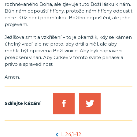
rozhněvaného Boha, ale zjevuje tuto Boží lásku k nám.
Bůh nám odpouští hříchy, protože nám hříchy odpustit
chce. Kříž není podmínkou Božího odpuštění, ale jeho
projevem.
Ježíšova smrt a vzkříšení – to je okamžik, kdy se kámen
úhelný vrací, ale ne proto, aby drtil a ničil, ale aby
mohla být opravena Boží vinice. Aby byli napraveni
polepšeni vinaři. Aby Církev v tomto světě přinášela
právo a spravedlnost.
Amen.
Sdílejte kázání
L 24,1–12