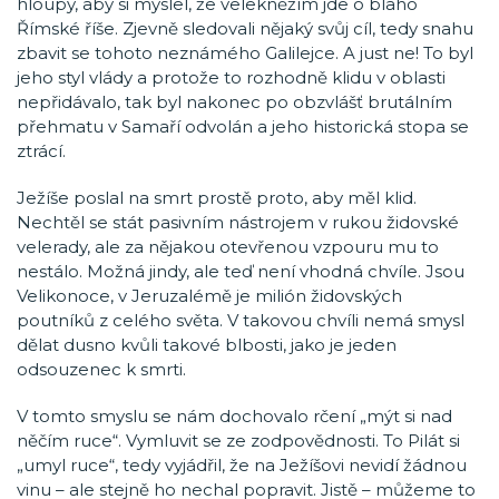
hloupý, aby si myslel, že velekněžím jde o blaho
Římské říše. Zjevně sledovali nějaký svůj cíl, tedy snahu
zbavit se tohoto neznámého Galilejce. A just ne! To byl
jeho styl vlády a protože to rozhodně klidu v oblasti
nepřidávalo, tak byl nakonec po obzvlášť brutálním
přehmatu v Samaří odvolán a jeho historická stopa se
ztrácí.
Ježíše poslal na smrt prostě proto, aby měl klid.
Nechtěl se stát pasivním nástrojem v rukou židovské
velerady, ale za nějakou otevřenou vzpouru mu to
nestálo. Možná jindy, ale teď není vhodná chvíle. Jsou
Velikonoce, v Jeruzalémě je milión židovských
poutníků z celého světa. V takovou chvíli nemá smysl
dělat dusno kvůli takové blbosti, jako je jeden
odsouzenec k smrti.
V tomto smyslu se nám dochovalo rčení „mýt si nad
něčím ruce“. Vymluvit se ze zodpovědnosti. To Pilát si
„umyl ruce“, tedy vyjádřil, že na Ježíšovi nevidí žádnou
vinu – ale stejně ho nechal popravit. Jistě – můžeme to