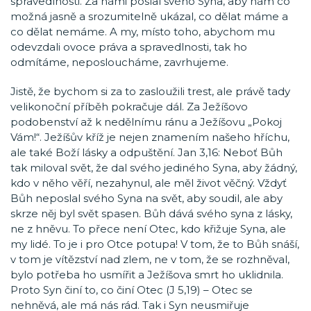
spravedlnosti. Za námi poslal svého Syna, aby nám co
možná jasně a srozumitelně ukázal, co dělat máme a
co dělat nemáme. A my, místo toho, abychom mu
odevzdali ovoce práva a spravedlnosti, tak ho
odmítáme, neposloucháme, zavrhujeme.
Jistě, že bychom si za to zasloužili trest, ale právě tady
velikonoční příběh pokračuje dál. Za Ježíšovo
podobenství až k nedělnímu ránu a Ježíšovu „Pokoj
Vám!“. Ježíšův kříž je nejen znamením našeho hříchu,
ale také Boží lásky a odpuštění. Jan 3,16: Neboť Bůh
tak miloval svět, že dal svého jediného Syna, aby žádný,
kdo v něho věří, nezahynul, ale měl život věčný. Vždyť
Bůh neposlal svého Syna na svět, aby soudil, ale aby
skrze něj byl svět spasen. Bůh dává svého syna z lásky,
ne z hněvu. To přece není Otec, kdo křižuje Syna, ale
my lidé. To je i pro Otce potupa! V tom, že to Bůh snáší,
v tom je vítězství nad zlem, ne v tom, že se rozhněval,
bylo potřeba ho usmířit a Ježíšova smrt ho uklidnila.
Proto Syn činí to, co činí Otec (J 5,19) – Otec se
nehněvá, ale má nás rád. Tak i Syn neusmiřuje