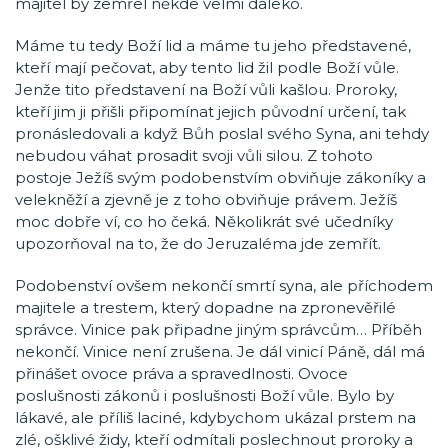
majitel by zemřel někde velmi daleko.
Máme tu tedy Boží lid a máme tu jeho představené,
kteří mají pečovat, aby tento lid žil podle Boží vůle.
Jenže tito představení na Boží vůli kašlou. Proroky,
kteří jim ji přišli připomínat jejich původní určení, tak
pronásledovali a když Bůh poslal svého Syna, ani tehdy
nebudou váhat prosadit svoji vůli silou. Z tohoto
postoje Ježíš svým podobenstvím obviňuje zákoníky a
velekněží a zjevně je z toho obviňuje právem. Ježíš
moc dobře ví, co ho čeká. Několikrát své učedníky
upozorňoval na to, že do Jeruzaléma jde zemřít.
Podobenství ovšem nekončí smrtí syna, ale příchodem
majitele a trestem, který dopadne na zpronevěřilé
správce. Vinice pak připadne jiným správcům… Příběh
nekončí. Vinice není zrušena. Je dál vinicí Páně, dál má
přinášet ovoce práva a spravedlnosti. Ovoce
poslušnosti zákonů i poslušnosti Boží vůle. Bylo by
lákavé, ale příliš laciné, kdybychom ukázal prstem na
zlé, ošklivé židy, kteří odmítali poslechnout proroky a