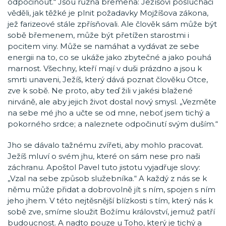
odpočinout.“ Jsou různá břemena: Ježíšovi posluchači
věděli, jak těžké je plnit požadavky Mojžíšova zákona,
jež farizeové stále zpřísňovali. Ale člověk sám může být
sobě břemenem, může být přetížen starostmi i
pocitem viny. Může se namáhat a vydávat ze sebe
energii na to, co se ukáže jako zbytečné a jako pouhá
marnost. Všechny, kteří mají v duši prázdno a jsou k
smrti unaveni, Ježíš, který dává poznat člověku Otce,
zve k sobě. Ne proto, aby teď žili v jakési blažené
nirváně, ale aby jejich život dostal nový smysl. „Vezměte
na sebe mé jho a učte se od mne, neboť jsem tichý a
pokorného srdce; a naleznete odpočinutí svým duším.“
Jho se dávalo tažnému zvířeti, aby mohlo pracovat.
Ježíš mluví o svém jhu, které on sám nese pro naši
záchranu. Apoštol Pavel tuto jistotu vyjadřuje slovy:
„Vzal na sebe způsob služebníka.“ A každý z nás se k
němu může přidat a dobrovolně jít s ním, spojen s ním
jeho jhem. V této nejtěsnější blízkosti s tím, který nás k
sobě zve, smíme sloužit Božímu království, jemuž patří
budoucnost. A nadto pouze u Toho, který je tichý a