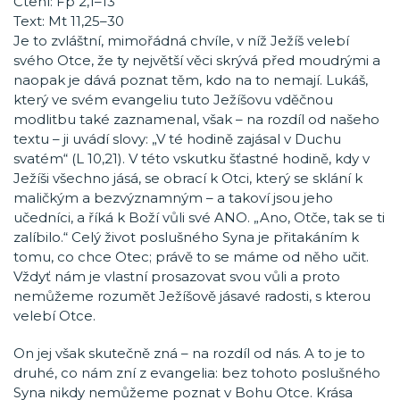
Čtení: Fp 2,1–13
Text: Mt 11,25–30
Je to zvláštní, mimořádná chvíle, v níž Ježíš velebí
svého Otce, že ty největší věci skrývá před moudrými a
naopak je dává poznat těm, kdo na to nemají. Lukáš,
který ve svém evangeliu tuto Ježíšovu vděčnou
modlitbu také zaznamenal, však – na rozdíl od našeho
textu – ji uvádí slovy: „V té hodině zajásal v Duchu
svatém“ (L 10,21). V této vskutku šťastné hodině, kdy v
Ježíši všechno jásá, se obrací k Otci, který se sklání k
maličkým a bezvýznamným – a takoví jsou jeho
učedníci, a říká k Boží vůli své ANO. „Ano, Otče, tak se ti
zalíbilo.“ Celý život poslušného Syna je přitakáním k
tomu, co chce Otec; právě to se máme od něho učit.
Vždyť nám je vlastní prosazovat svou vůli a proto
nemůžeme rozumět Ježíšově jásavé radosti, s kterou
velebí Otce.
On jej však skutečně zná – na rozdíl od nás. A to je to
druhé, co nám zní z evangelia: bez tohoto poslušného
Syna nikdy nemůžeme poznat v Bohu Otce. Krása