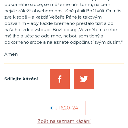
pokorného srdce, se můžeme učit tomu, na čem
nejvíc záleží: abychom poslušně plnili Boží vůli. On nás
zve k sobě – a každá Večeře Páně je takovým
pozváním – aby každé břemeno přestalo tížit a do
našeho srdce vstoupil Boží pokoj. „Vezměte na sebe
mé jho a učte se ode mne, neboť jsem tichý a
pokorného srdce a naleznete odpočinutí svým duším.“
Amen.
Sdílejte kázání
J 16,20–24
Zpět na seznam kázání