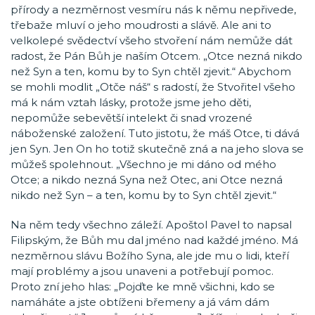
přírody a nezměrnost vesmíru nás k němu nepřivede,
třebaže mluví o jeho moudrosti a slávě. Ale ani to
velkolepé svědectví všeho stvoření nám nemůže dát
radost, že Pán Bůh je naším Otcem. „Otce nezná nikdo
než Syn a ten, komu by to Syn chtěl zjevit.“ Abychom
se mohli modlit „Otče náš“ s radostí, že Stvořitel všeho
má k nám vztah lásky, protože jsme jeho děti,
nepomůže sebevětší intelekt či snad vrozené
náboženské založení. Tuto jistotu, že máš Otce, ti dává
jen Syn. Jen On ho totiž skutečně zná a na jeho slova se
můžeš spolehnout. „Všechno je mi dáno od mého
Otce; a nikdo nezná Syna než Otec, ani Otce nezná
nikdo než Syn – a ten, komu by to Syn chtěl zjevit.“
Na něm tedy všechno záleží. Apoštol Pavel to napsal
Filipským, že Bůh mu dal jméno nad každé jméno. Má
nezměrnou slávu Božího Syna, ale jde mu o lidi, kteří
mají problémy a jsou unaveni a potřebují pomoc.
Proto zní jeho hlas: „Pojďte ke mně všichni, kdo se
namáháte a jste obtíženi břemeny a já vám dám