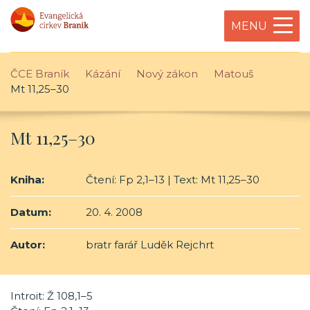
MENU
ČCE Braník
Kázání
Nový zákon
Matouš
Mt 11,25–30
Mt 11,25–30
Kniha:
Čtení: Fp 2,1–13 | Text: Mt 11,25–30
Datum:
20. 4. 2008
Autor:
bratr farář Luděk Rejchrt
Introit: Ž 108,1–5