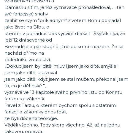
vzkříšeným Ježíšem u
Damašku s tím, jehož vyznavače pronásledoval, … ten
své farizejské snahy
zalíbit se svým “příkladným” životem Bohu pokládal
jako život na Blbu, o
kterém v pohádce “Jak vycvičit draka 1” Škyťák říká, že
leží 12 dni severně od
Beznaděje a pár stupňů jižně od smrti mrazem. Že se
nachází přímo na
poledníku zoufalství.
„Dokud jsem byl dítě, mluvil jsem jako dítě, smýšlel
jsem jako dítě, usuzoval
jsem jako dítě; když jsem se stal mužem, překonal jsem
to, co je dětinské.”,
vyznává ve 13 kapitole svého prvního listu do Korintu
farizeus a zákoník
Pavel z Tarzu, o kterém bychom spolu s ostatními
farizeji a zákoníky dnes řekli,
že byli docenti teologie.
Věděli všechno. Tedy skoro všechno. Až, až na jednu
takovou, opravdu