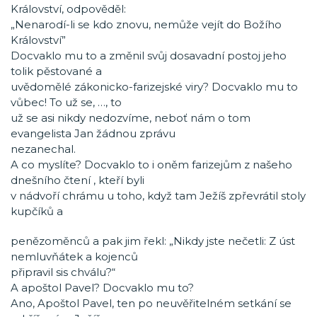
Království, odpověděl:
„Nenarodí-li se kdo znovu, nemůže vejít do Božího
Království”
Docvaklo mu to a změnil svůj dosavadní postoj jeho
tolik pěstované a
uvědomělé zákonicko-farizejské viry? Docvaklo mu to
vůbec! To už se, …, to
už se asi nikdy nedozvíme, neboť nám o tom
evangelista Jan žádnou zprávu
nezanechal.
A co myslíte? Docvaklo to i oněm farizejům z našeho
dnešního čtení , kteří byli
v nádvoří chrámu u toho, když tam Ježíš zpřevrátil stoly
kupčíků a
penězoměnců a pak jim řekl: „Nikdy jste nečetli: Z úst
nemluvňátek a kojenců
připravil sis chválu?“
A apoštol Pavel? Docvaklo mu to?
Ano, Apoštol Pavel, ten po neuvěřitelném setkání se