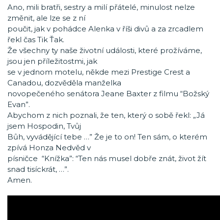
Ano, mili bratři, sestry a milí přátelé, minulost nelze
změnit, ale lze se z ní
poučit, jak v pohádce Alenka v říši divů a za zrcadlem
řekl čas Tik Ťak.
Že všechny ty naše životní události, které prožíváme,
jsou jen příležitostmi, jak
se v jednom motelu, někde mezi Prestige Crest a
Canadou, dozvěděla manželka
novopečeného senátora Jeane Baxter z filmu “Božský
Evan”.
Abychom z nich poznali, že ten, který o sobě řekl: „Já
jsem Hospodin, Tvůj
Bůh, vyvádějící tebe …” Že je to on! Ten sám, o kterém
zpívá Honza Nedvěd v
písničce “Knížka”: “Ten nás musel dobře znát, život žít
snad tisíckrát, …”.
Amen.