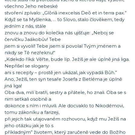
všechno Jeho nebeské
stvoření zpívalo: „Glōriā inexcelsis Deō et in terra pax.”
Když se ta Myšlenka, … to Slovo, stalo člověkem, tedy
jedním z nás, stále
znovu a znovu do kolečka nás ujišťuje: „Neboj se
červíčku Jaákobův! Tebe
jsem si vyvolil! Tebe jsem si povolal Tvým jménem a
nikdy se Tě nezřeknu!“
„Kdekdo říká: Věřte, bude líp. Ježíš je ale úplně jiná liga.
Nepřišel se slogany
ani s recepty – prostě jen ukázal, jak vypadá Bůh.”
Ano, Ježíš, ten syn tesaře Josefa z Betléma je úplně
jiná liga!
Oba dva, milí bratři, sestry a přátele, ho znali. Oba se s
nim setkali osobně a
dokonce s ním i mluvili. Ale docvaklo to Nikodémovi,
tomu zákoníku a farizeji,
při jejich tak utajovaném rozhovoru, když mu Ježíš na
jeho otázku jak je to s
příkladným” životem, který zaručeně vede do Božího