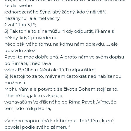
že dal svého
jednorozeného Syna, aby žádný, kdo v něj věří,
nezahynul, ale měl věčný
život.“ Jan 3,16;
5) Tak tohle to si nemůžu nikdy odpustit, říkáme si
někdy, když provedeme
něco ošklivého tomu, na komu nám opravdu, …, ale
opravdu záleží.
Pavel to moc dobře zná. A proto nám ve svém dopisu
do Říma 8,1; nechává
vzkaz Božího ujištění ale Já Ti odpouštím!
6) Nestojí to za to. mávnem častokrát nad nabízenou
možnosti.
Mohu Vám ale potvrdit, že život s Bohem stojí za to.
Přesně tak, jak to vzkazuje
vyznavačům Vzkříšeného do Říma Pavel: „Víme, že
těm, kdo milují Boha,
všechno napomáhá k dobrému – totiž těm, které
povolal podle svého záměru.“