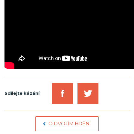
Sdílejte kázání
O DVOJÍM BDĚNÍ