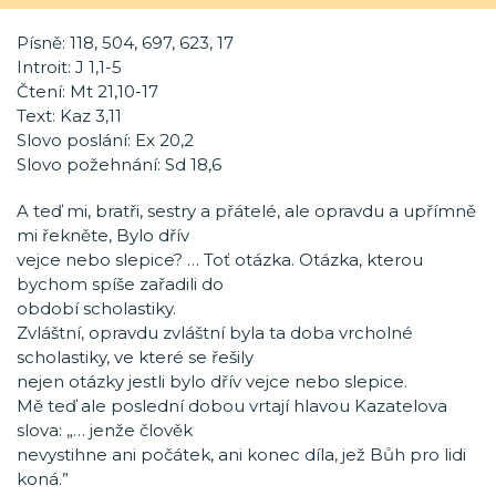
Písně: 118, 504, 697, 623, 17
Introit: J 1,1-5
Čtení: Mt 21,10-17
Text: Kaz 3,11
Slovo poslání: Ex 20,2
Slovo požehnání: Sd 18,6
A teď mi, bratři, sestry a přátelé, ale opravdu a upřímně
mi řekněte, Bylo dřív
vejce nebo slepice? … Toť otázka. Otázka, kterou
bychom spíše zařadili do
období scholastiky.
Zvláštní, opravdu zvláštní byla ta doba vrcholné
scholastiky, ve které se řešily
nejen otázky jestli bylo dřív vejce nebo slepice.
Mě teď ale poslední dobou vrtají hlavou Kazatelova
slova: „… jenže člověk
nevystihne ani počátek, ani konec díla, jež Bůh pro lidi
koná.”