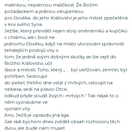
malinkou, nepatrnou maličkost. Že Božím
požadavkem a jedinou vstupenkou
pro člověka do jeho Království je jeho milost zpečetěná
v krvi svého Syna
Ježíše, který převrátil nejen stoly směnárníků a kupčíků
v chrámu, ale i život ne
jednomu člověku, když na místo utvrzování správnosti
tehdejších postojů víry o
tom, že jedině svými dobrými skutky se lze vejít do
Božího Království, učil
lásce a milosti. Toho, který „ … byl ukřižován, zemřel, byl
pohřben. Sestoupil
do pekel, třetího dne vstal z mrtvých, vstoupil na
nebesa, sedí na pravici Otce,
odkud přijde soudit živých i mrtvých.“ Tak nějak to o
něm vyznáváme ve
vyznání víry.
Ano, Ježíš je opravdu jiná liga.
Jak rádi bychom dnes zvěděli obsah rozhovoru těch
dvou, ale bude nám muset