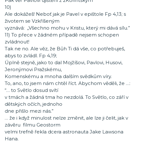
Pak věř Pavlovi ujištění z 2Korintským‬
10)
Ale dokážeš! Neboť jak je Pavel v epištole Fp 4,13; s
životem se Vzkříšeným
vyznává: „Všechno mohu v Kristu, který mi dává sílu.”
11) To přece v žádném případě nejsem schopen
zvládnout!
Tak ne no. Ale věz, že Bůh Ti dá vše, co potřebuješ,
abys to zvládl. Fp 4,19;
Úplně stejně, jako to dal Mojžíšovi, Pavlovi, Husovi,
Jeronýmovi Pražskému,
Komenskému a mnoha dalším svědkům víry.
To, ano, to jsem nám chtěl říct. Abychom věděli, že …:
“… to Světlo dosud svítí
v tmách a žádná tma ho nezdolá. To Světlo, co září v
dětských očích, jednoho
dne přišlo mezi nás.”
… že i když minulost nelze změnit, ale lze ji čelit, jak v
závěru filmu Geostorm
velmi trefně řekla dcera astronauta Jake Lawsona
Hana.