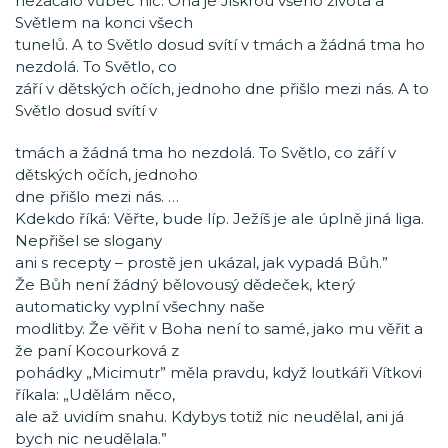
nezačalo vůbec nic. Ona je Jiskrou všeho života a
Světlem na konci všech
tunelů. A to Světlo dosud svítí v tmách a žádná tma ho
nezdolá. To Světlo, co
září v dětských očích, jednoho dne přišlo mezi nás. A to
Světlo dosud svítí v
tmách a žádná tma ho nezdolá. To Světlo, co září v
dětských očích, jednoho
dne přišlo mezi nás. …
Kdekdo říká: Věřte, bude líp. Ježíš je ale úplně jiná liga.
Nepřišel se slogany
ani s recepty – prostě jen ukázal, jak vypadá Bůh.”
Že Bůh není žádný bělovousý dědeček, který
automaticky vyplní všechny naše
modlitby. Že věřit v Boha není to samé, jako mu věřit a
že paní Kocourková z
pohádky „Micimutr” měla pravdu, když loutkáři Vítkovi
říkala: „Udělám něco,
ale až uvidím snahu. Kdybys totiž nic neudělal, ani já
bych nic neudělala.”