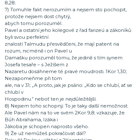
8,28;
7) Tomuhle fakt nerozumím a nejsem sto pochopit,
protože nejsem dost chytrý,
abych tomu porozuměl.
Pavel a ostatní jeho kolegové z řad farizeú a zákoníků
byli svou perfektní
znalostí Talmudu přesvědčeni, že mají patent na
rozum, nicméně i on Pavel u
Damašku porozuměl tomu, že jedině s tím synem
Josefa tesaře – s Ježíšem z
Nazaretu dosáhneme té pravé moudrosti. 1Kor 1,30;
Nezapomeňme při tom
ale, na v 31; „A proto, jak je psáno: „Kdo se chlubí, ať se
chlubí v
Hospodinu.“ neboť ten je nejdůležitější.
8) Nejsem toho schopný. To je taky další nemožnost.
Ale Pavel nám na to ve svém 2Kor 9,8; vzkazuje, že
Bůh Abrahama, Izáka i
Jákoba je schopen naprosto všeho.
9) Že už nemůžeš pokračovat dál?