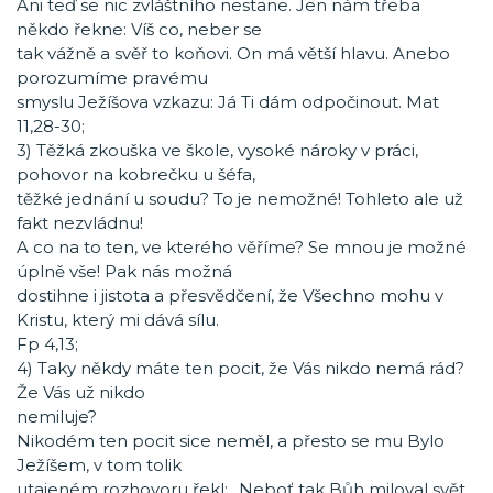
Ani teď se nic zvláštního nestane. Jen nám třeba
někdo řekne: Víš co, neber se
tak vážně a svěř to koňovi. On má větší hlavu. Anebo
porozumíme pravému
smyslu Ježíšova vzkazu: Já Ti dám odpočinout. Mat
11,28-30;
3) Těžká zkouška ve škole, vysoké nároky v práci,
pohovor na kobrečku u šéfa,
těžké jednání u soudu? To je nemožné! Tohleto ale už
fakt nezvládnu!
A co na to ten, ve kterého věříme? Se mnou je možné
úplně vše! Pak nás možná
dostihne i jistota a přesvědčení, že Všechno mohu v
Kristu, který mi dává sílu.
Fp 4,13;
4) Taky někdy máte ten pocit, že Vás nikdo nemá rád?
Že Vás už nikdo
nemiluje?
Nikodém ten pocit sice neměl, a přesto se mu Bylo
Ježíšem, v tom tolik
utajeném rozhovoru řekl: „Neboť tak Bůh miloval svět,