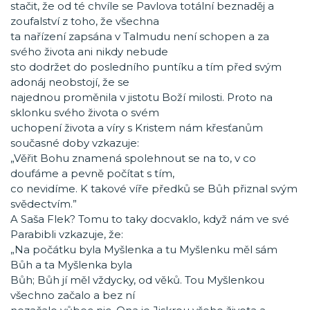
stačit, že od té chvíle se Pavlova totální beznaděj a
zoufalství z toho, že všechna
ta nařízení zapsána v Talmudu není schopen a za
svého života ani nikdy nebude
sto dodržet do posledního puntíku a tím před svým
adonáj neobstojí, že se
najednou proměnila v jistotu Boží milosti. Proto na
sklonku svého života o svém
uchopení života a víry s Kristem nám křesťanům
současné doby vzkazuje:
„Věřit Bohu znamená spolehnout se na to, v co
doufáme a pevně počítat s tím,
co nevidíme. K takové víře předků se Bůh přiznal svým
svědectvím.”
A Saša Flek? Tomu to taky docvaklo, když nám ve své
Parabibli vzkazuje, že:
„Na počátku byla Myšlenka a tu Myšlenku měl sám
Bůh a ta Myšlenka byla
Bůh; Bůh jí měl vždycky, od věků. Tou Myšlenkou
všechno začalo a bez ní