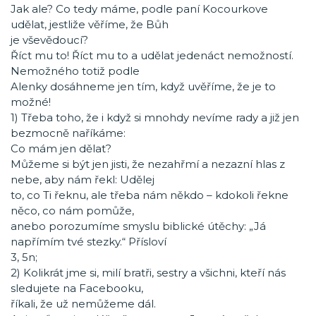
Jak ale? Co tedy máme, podle paní Kocourkove
udělat, jestliže věříme, že Bůh
je vševědoucí?
Říct mu to! Říct mu to a udělat jedenáct nemožností.
Nemožného totiž podle
Alenky dosáhneme jen tím, když uvěříme, že je to
možné!
1) Třeba toho, že i když si mnohdy nevíme rady a již jen
bezmocně naříkáme:
Co mám jen dělat?
Můžeme si být jen jisti, že nezahřmí a nezazní hlas z
nebe, aby nám řekl: Udělej
to, co Ti řeknu, ale třeba nám někdo – kdokoli řekne
něco, co nám pomůže,
anebo porozumíme smyslu biblické útěchy: „Já
napřímím tvé stezky.“ Přísloví
3, 5n;
2) Kolikrát jme si, milí bratři, sestry a všichni, kteří nás
sledujete na Facebooku,
říkali, že už nemůžeme dál.