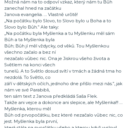
Možná nám na to odpoví vzkaz, který nám tu Bůh
zanechal hned na začátku
Janova evangelia. … Vlastně určitě!
„Na počátku bylo Slovo, to Slovo bylo u Boha a to
Slovo bylo Bůh.” Ale taky:
„Na počátku byla Myšlenka a tu Myšlenku měl sám
Bůh a ta Myšlenka byla
Bůh; Bůh jí měl vždycky, od věků. Tou Myšlenkou
všechno začalo a bez ní
nezačalo vůbec nic. Ona je Jiskrou všeho života a
Světlem na konci všech
tunelů. A to Světlo dosud svítí v tmách a žádná tma ho
nezdolá. To Světlo, co
září v dětských očích, jednoho dne přišlo mezi nás.”, jak
nám ve své Parabibli,
ten sám text z Janova předkládá Saša Flek.
Takže ani vejce a dokonce ani slepice, ale Myšlenka!!! …
Myšlenka, kterou měl
Bůh od prvopočátku, bez které nezačalo vůbec nic, co
jest. Myšlenka byla první,
která stála na pvorčátku všeho a kterou když vyslovil,