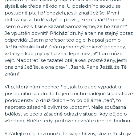
slyšeli, ale třeba někdo ne: U posledního soudu se
postupně ptají příchozích, jestli znají Ježíše. První
dotázaný se hrdě vztyčí a praví: „Jsem farář! Pronesl
jsem o Ježíši tisíce kázání! Samozřejmě, že ho znám!“
Je vpuštěn dovnitř. Přichází druhý a ten na stejný dotaz
odpovídá: „Jsem profesor teologie! Napsal jsem o
Ježíši několik knih! Znám jeho myšlenkové pochody,
vztahy – kdo jiný by ho znal lépe, než já!“ I on může
vejít. Napotřetí se tazatel ptá jakési prosté ženy, jestli
ona zná Ježíše, a ona praví: „Jasně, Pane Ježíši, že Tě
znám!“
Vtip, který nám nechce říct, jak to bude vypadat u
posledního soudu. Je to jen trochu nadějnější parafráze
podobenství o družičkách – to co děláme „teď“, to
naprosto zásadně ovlivní to „potom“. Naše současná
bdělost se zcela zásadně odrazí v situaci, kdy půjde o
všechno. Bděte tedy, protože neznáte den ani hodinu.
Střádejte olej, rozmnožujte svoje hřivny, služte Kristu již