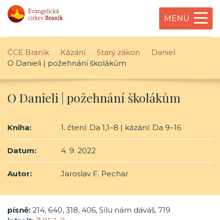
MENU
ČCE Braník
Kázání
Starý zákon
Daniel
O Danieli | požehnání školákům
O Danieli | požehnání školákům
Kniha:
1. čtení: Da 1,1–8 | kázání: Da 9–16
Datum:
4. 9. 2022
Autor:
Jaroslav F. Pechar
písně:
214, 640, 318, 406, Sílu nám dáváš, 719