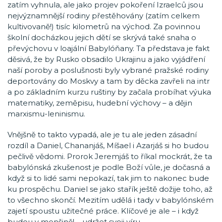
zatím vyhnula, ale jako projev pokoření Izraelců jsou
nejvýznamnější rodiny přestěhovány (zatím celkem
kultivovaně!) tisíc kilometrů na východ. Za povinnou
školní docházkou jejich dětí se skrývá také snaha o
převýchovu v loajální Babylóňany. Ta představa je fakt
děsivá, že by Rusko obsadilo Ukrajinu a jako vyjádření
naší poroby a poslušnosti byly vybrané pražské rodiny
deportovány do Moskvy a tam by děcka zavřeli na intr
a po základním kurzu ruštiny by začala probíhat výuka
matematiky, zeměpisu, hudební výchovy – a dějin
marxismu-leninismu.
Vnějšně to takto vypadá, ale je tu ale jeden zásadní
rozdíl a Daniel, Chananjáš, Míšael i Azarjáš si ho budou
pečlivě vědomi. Prorok Jeremjáš to říkal mockrát, že ta
babylónská zkušenost je podle Boží vůle, je dočasná a
když si to lidé sami nepokazí, tak jim to nakonec bude
ku prospěchu. Daniel se jako stařík ještě dožije toho, až
to všechno skončí. Mezitím udělá i tady v babylónském
zajetí spoustu užitečné práce. Klíčové je ale – i když
budou v menšině! – udržet svoji víru.