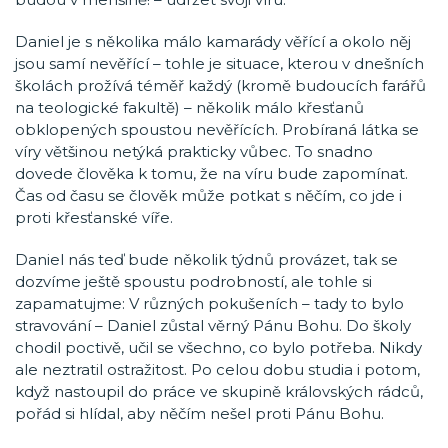
Daniel je s několika málo kamarády věřící a okolo něj
jsou samí nevěřící – tohle je situace, kterou v dnešních
školách prožívá téměř každý (kromě budoucích farářů
na teologické fakultě) – několik málo křesťanů
obklopených spoustou nevěřících. Probíraná látka se
víry většinou netýká prakticky vůbec. To snadno
dovede člověka k tomu, že na víru bude zapomínat.
Čas od času se člověk může potkat s něčím, co jde i
proti křesťanské víře.
Daniel nás teď bude několik týdnů provázet, tak se
dozvíme ještě spoustu podrobností, ale tohle si
zapamatujme: V různých pokušeních – tady to bylo
stravování – Daniel zůstal věrný Pánu Bohu. Do školy
chodil poctivě, učil se všechno, co bylo potřeba. Nikdy
ale neztratil ostražitost. Po celou dobu studia i potom,
když nastoupil do práce ve skupině královských rádců,
pořád si hlídal, aby něčím nešel proti Pánu Bohu.