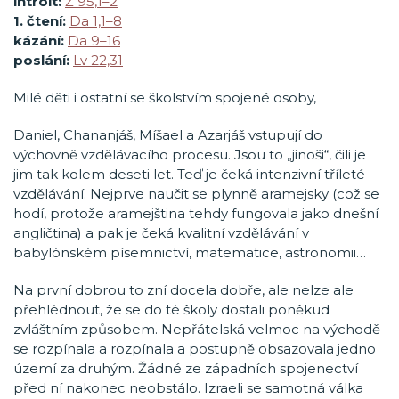
introit:
Ž 95,1–2
1. čtení:
Da 1,1–8
kázání:
Da 9–16
poslání:
Lv 22,31
Milé děti i ostatní se školstvím spojené osoby,
Daniel, Chananjáš, Míšael a Azarjáš vstupují do
výchovně vzdělávacího procesu. Jsou to „jinoši“, čili je
jim tak kolem deseti let. Teď je čeká intenzivní tříleté
vzdělávání. Nejprve naučit se plynně aramejsky (což se
hodí, protože aramejština tehdy fungovala jako dnešní
angličtina) a pak je čeká kvalitní vzdělávání v
babylónském písemnictví, matematice, astronomii…
Na první dobrou to zní docela dobře, ale nelze ale
přehlédnout, že se do té školy dostali poněkud
zvláštním způsobem. Nepřátelská velmoc na východě
se rozpínala a rozpínala a postupně obsazovala jedno
území za druhým. Žádné ze západních spojenectví
před ní nakonec neobstálo. Izraeli se samotná válka