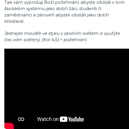
Tak vám vyprošuji Boží požehnání, abyste obstáli v tom
školském systému jako dobří žáci, studenti či
zaměstnanci a zároveň abyste obstáli jako dobří
křesťané.
Jednejte moudře ve styku s okolním světem a využijte
čas vám svěřený. (Kol 4,5) + požehnání