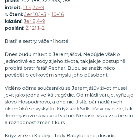
písně:
702, 188, 327 333, 755
introit:
1J 4,7b–9
1. čtení:
Jer 10,1–3
+
10–16
kázání:
Jer 8,4–9
poslání:
Ž 121,1–2
Bratři a sestry, vážení hosté:
Dnes budu mluvit o Jeremjášovi. Nepůjde však o
jednotlivé epizody z jeho života, tak jak je postupně
probírá bratr farář Pechar. Budu se snažit něco
povědět o celkovém smyslu jeho působení.
Viděno očima současníků se Jeremjášův život musel
jevit jako jedna velká tragédie. Od mládí varuje, vyřizuje
slovo Hospodinovo, a ono nic. Jistě, pár nadějných
okamžiků se vyskytlo. Když králi Sidkijášovi bylo zle, tak
Jeremjášovo slovo vzal vážně. Nenašel však v sobě sílu
a rozhodnost změnit kurs.
Když vítězní Kaldejci, tedy Babylóňané, dosadili