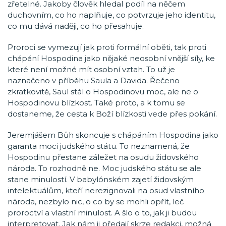
zřetelné. Jakoby člověk hledal podíl na něčem
duchovním, co ho naplňuje, co potvrzuje jeho identitu,
co mu dává naději, co ho přesahuje.
Proroci se vymezují jak proti formální oběti, tak proti
chápání Hospodina jako nějaké neosobní vnější síly, ke
které není možné mít osobní vztah. To už je
naznačeno v příběhu Saula a Davida. Řečeno
zkratkovitě, Saul stál o Hospodinovu moc, ale ne o
Hospodinovu blízkost. Také proto, a k tomu se
dostaneme, že cesta k Boží blízkosti vede přes pokání.
Jeremjášem Bůh skoncuje s chápáním Hospodina jako
garanta moci judského státu. To neznamená, že
Hospodinu přestane záležet na osudu židovského
národa. To rozhodně ne. Moc judského státu se ale
stane minulostí. V babylónském zajetí židovským
intelektuálům, kteří nerezignovali na osud vlastního
národa, nezbylo nic, o co by se mohli opřít, leč
proroctví a vlastní minulost. A šlo o to, jak ji budou
interpretovat. Jak nám ji předají skrze redakci, možná