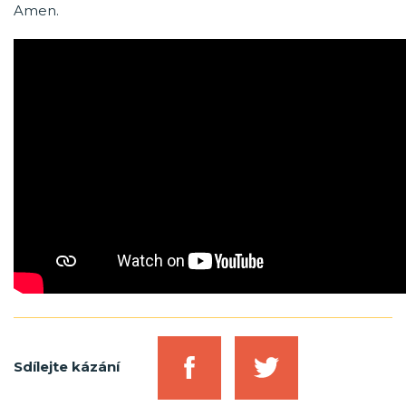
Amen.
Sdílejte kázání