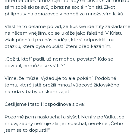
Internet dnes umožňuje i to, aby se člověk stal modlou
sám sobě skrze svůj obraz na sociálních sítí. Život
přilípnutý na obrazovce v honbě za množstvím lajků.
Vlastně to děláme pořád, že kus své identity zakládáme
na něčem vnějším, co se ukáže jako falešné. V Kristu
však přichází pro nás naděje, která odpovídá i na
otázku, která byla součástí čtení před kázáním.
„Což ti, kteří padli, už nemohou povstat? Kdo se
odvrátil, nemůže se vrátit?“
Víme, že může. Vyžaduje to ale pokání. Podobné
tomu, které jistě prožili mnozí vůdcové židovského
národa v babylónském zajetí.
Četli jsme i tato Hospodinova slova:
Pozorně jsem naslouchal a slyšel. Není v pořádku, co
mluví, žádný nelituje zla, jež spáchal, neřekne „Čeho
jsem se to dopustil!“