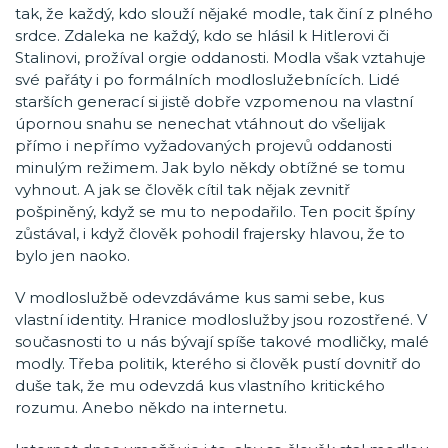
tak, že každý, kdo slouží nějaké modle, tak činí z plného
srdce. Zdaleka ne každý, kdo se hlásil k Hitlerovi či
Stalinovi, prožíval orgie oddanosti. Modla však vztahuje
své pařáty i po formálních modloslužebnících. Lidé
starších generací si jistě dobře vzpomenou na vlastní
úpornou snahu se nenechat vtáhnout do všelijak
přímo i nepřímo vyžadovaných projevů oddanosti
minulým režimem. Jak bylo někdy obtížné se tomu
vyhnout. A jak se člověk cítil tak nějak zevnitř
pošpiněný, když se mu to nepodařilo. Ten pocit špíny
zůstával, i když člověk pohodil frajersky hlavou, že to
bylo jen naoko.
V modloslužbě odevzdáváme kus sami sebe, kus
vlastní identity. Hranice modloslužby jsou rozostřené. V
současnosti to u nás bývají spíše takové modličky, malé
modly. Třeba politik, kterého si člověk pustí dovnitř do
duše tak, že mu odevzdá kus vlastního kritického
rozumu. Anebo někdo na internetu.