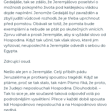
Gedaljáše, tak se zdálo, že Jeremjášovo poselství o
možnosti pokojného života pod kaldejskou vládou
dojde naplnění. Jenomže Gedaljáš byl zavražděn a
zbylí judští vůdcové rozhodli, že je třeba uprchnout
před pomstou. Obávali se totiž, že pomsta bude
exemplární a nebude se ptát po skutečných vinících.
Zprvu váhali a prosili Jeremjáše, aby si vyžádal slovo od
Hospodina. Když tak učinil, tak však slovo, které jim
vyřizoval, neuposlechli a Jeremjáše odvedli s sebou do
Egypta.
Zdrcující osud.
Nešlo ale jen o Jeremjáše. Celý příběh pádu
Jeruzaléma je protkaný spoustou tragédií. Když se
ptáme, proč se tak stalo, tak nám Písmo říká, že proto,
že Judejci neposlouchali Hospodina. Dlouhodobě. –
Tak to sice je, ale současně taková odpověď volá po
podrobnějším vysvětlení. Přece v každé době spousta
lidí Hospodinovo neposlouchá a na Hospodinovo slovo
nedbá.