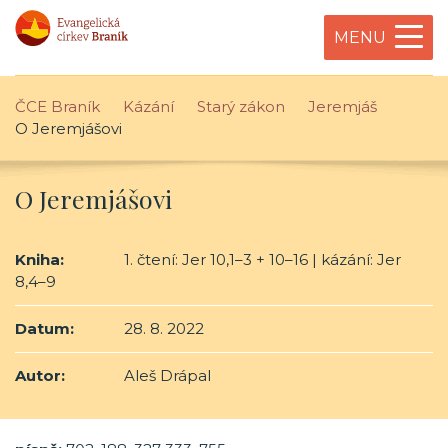
MENU
ČCE Braník
Kázání
Starý zákon
Jeremjáš
O Jeremjášovi
O Jeremjášovi
Kniha:
1. čtení: Jer 10,1–3 + 10–16 | kázání: Jer
8,4–9
Datum:
28. 8. 2022
Autor:
Aleš Drápal