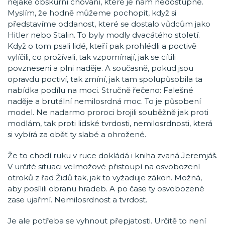
nějaké obskurní chování, které je nám nedostupné.
Myslím, že hodně můžeme pochopit, když si
představíme oddanost, které se dostalo vůdcům jako
Hitler nebo Stalin. To byly modly dvacátého století.
Když o tom psali lidé, kteří pak prohlédli a poctivě
vylíčili, co prožívali, tak vzpomínají, jak se cítili
povzneseni a plni naděje. A současně, pokud jsou
opravdu poctiví, tak zmíní, jak tam spolupůsobila ta
nabídka podílu na moci. Stručně řečeno: Falešné
naděje a brutální nemilosrdná moc. To je působení
model. Ne nadarmo proroci brojili souběžně jak proti
modlám, tak proti lidské tvrdosti, nemilosrdnosti, která
si vybírá za oběť ty slabé a ohrožené.
Že to chodí ruku v ruce dokládá i kniha zvaná Jeremjáš.
V určité situaci velmožové přistoupí na osvobození
otroků z řad Židů tak, jak to vyžaduje zákon. Možná,
aby posílili obranu hradeb. A po čase ty osvobozené
zase ujařmí. Nemilosrdnost a tvrdost.
Je ale potřeba se vyhnout přepjatosti. Určitě to není