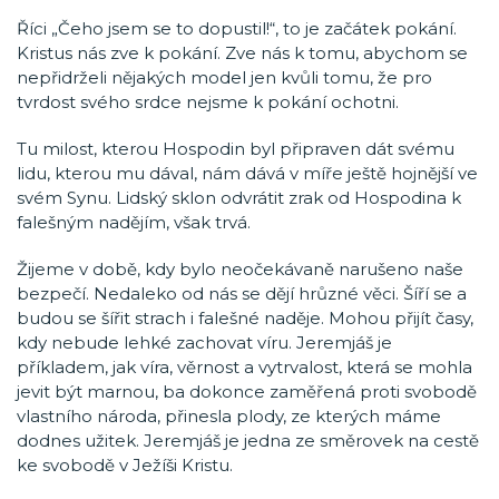
Říci „Čeho jsem se to dopustil!“, to je začátek pokání.
Kristus nás zve k pokání. Zve nás k tomu, abychom se
nepřidrželi nějakých model jen kvůli tomu, že pro
tvrdost svého srdce nejsme k pokání ochotni.
Tu milost, kterou Hospodin byl připraven dát svému
lidu, kterou mu dával, nám dává v míře ještě hojnější ve
svém Synu. Lidský sklon odvrátit zrak od Hospodina k
falešným nadějím, však trvá.
Žijeme v době, kdy bylo neočekávaně narušeno naše
bezpečí. Nedaleko od nás se dějí hrůzné věci. Šíří se a
budou se šířit strach i falešné naděje. Mohou přijít časy,
kdy nebude lehké zachovat víru. Jeremjáš je
příkladem, jak víra, věrnost a vytrvalost, která se mohla
jevit být marnou, ba dokonce zaměřená proti svobodě
vlastního národa, přinesla plody, ze kterých máme
dodnes užitek. Jeremjáš je jedna ze směrovek na cestě
ke svobodě v Ježíši Kristu.