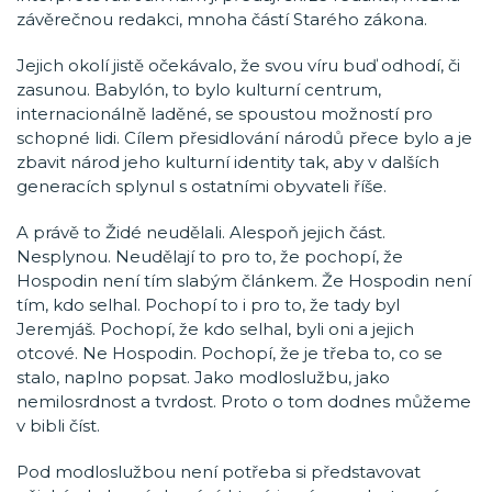
závěrečnou redakci, mnoha částí Starého zákona.
Jejich okolí jistě očekávalo, že svou víru buď odhodí, či
zasunou. Babylón, to bylo kulturní centrum,
internacionálně laděné, se spoustou možností pro
schopné lidi. Cílem přesidlování národů přece bylo a je
zbavit národ jeho kulturní identity tak, aby v dalších
generacích splynul s ostatními obyvateli říše.
A právě to Židé neudělali. Alespoň jejich část.
Nesplynou. Neudělají to pro to, že pochopí, že
Hospodin není tím slabým článkem. Že Hospodin není
tím, kdo selhal. Pochopí to i pro to, že tady byl
Jeremjáš. Pochopí, že kdo selhal, byli oni a jejich
otcové. Ne Hospodin. Pochopí, že je třeba to, co se
stalo, naplno popsat. Jako modloslužbu, jako
nemilosrdnost a tvrdost. Proto o tom dodnes můžeme
v bibli číst.
Pod modloslužbou není potřeba si představovat