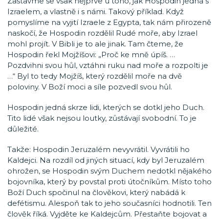
Zastavme se však nejprve u toho, jak Hospodin jedná s
Izraelem, a vlastně i s námi. Takový příklad. Když
pomyslíme na vyjití Izraele z Egypta, tak nám přirozeně
naskočí, že Hospodin rozdělil Rudé moře, aby Izrael
mohl projít. V Bibli je to ale jinak. Tam čteme, že
Hospodin řekl Mojžíšovi: „Proč ke mně úpíš. …
Pozdvihni svou hůl, vztáhni ruku nad moře a rozpolti je
…“ Byl to tedy Mojžíš, který rozdělil moře na dvě
poloviny. V Boží moci a síle pozvedl svou hůl.
Hospodin jedná skrze lidi, kterých se dotkl jeho Duch.
Tito lidé však nejsou loutky, zůstávají svobodní. To je
důležité.
Takže: Hospodin Jeruzalém nevyvrátil. Vyvrátili ho
Kaldejci. Na rozdíl od jiných situací, kdy byl Jeruzalém
ohrožen, se Hospodin svým Duchem nedotkl nějakého
bojovníka, který by povstal proti útočníkům. Místo toho
Boží Duch spočinul na člověkovi, který nabádá k
defétismu. Alespoň tak to jeho současníci hodnotili. Ten
člověk říká. Vyjděte ke Kaldejcům. Přestaňte bojovat a