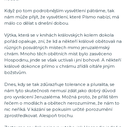
Když po tom podrobnějším vysvětlení pátráme, tak
nám může přijít, že vysvětlení, které Písmo nabízí, má
málo co dělat s dnešní dobou.
Výtka, která se v knihách královských kolem dokola
pořád opakuje, zní, že lid a někteří králové obětovali na
různých posvátných místech mimo jeruzalémský
chrám. Mnoho těch obětních míst bylo zasvěceno
Hospodinu, jinde se však uctívali i jiní bohové. A někteří
králové dokonce přímo v chrámu zřídíli oltáře jiným
božstvům.
Dnes, kdy se tak zdůrazňuje tolerance a pluralita, se
nám tyto skutečnosti nemusí zdát jako dobrý důvod
pro vyvrácení Jeruzaléma. Možná proto, že příliš těm
řečem o modlách a obětech nerozumíme, že nám to
nic neříká. V kázání se pokusím určité porozumění
zprostředkovat. Alespoň trochu.