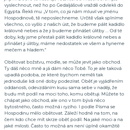
vyslechnout, než ho po Gedaljášově vraždě odvlekli do
Egypta. Řekli mu: „V tom, co jsi nám mluvil ve jménu
Hospodinově, tě neposlechneme. Určitě však splníme
všechno, co vyšlo z našich úst, že budeme pálit kadidlo
královně nebes a že ji budeme přinášet úlitby … Od té
doby, kdy jsme přestali pálit kadidlo královně nebes a
přinášet ji úlitby, máme nedostatek ve všem a hyneme
mečem a hladem.“
Obětovat božstvu, modle, se může jevit jako obchod.
Ty dáš něco mně a já dám něco Tobě. To je ale taková
upadlá podoba, ze které bychom neměli tak
jednoduše lidi oné doby podezírat. Oběť je vyjádřením
oddanosti, odevzdáním kusu sama sebe v naději, že
budu mít podíl na moci toho, komu obětuji. Můžete to
chápat jako obchod, ale ono v tom bývá něco
bytostného, často možná i ryzího. I podle Písma se
Hospodinu mělo obětovat. Záleží hodně na tom, na
čem kdo chce mít skrze oběť podíl. Na jaké moci a na
jaké milosti. Často to možná ani není úplně okamžitě