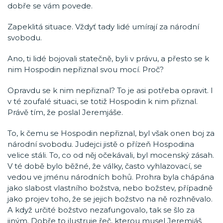
dobře se vám povede.
Zapeklitá situace. Vždyť tady lidé umírají za národní
svobodu.
Ano, ti lidé bojovali statečně, byli v právu, a přesto se k
nim Hospodin nepřiznal svou mocí. Proč?
Opravdu se k nim nepřiznal? To je asi potřeba opravit. I
v té zoufalé situaci, se totiž Hospodin k nim přiznal.
Právě tím, že poslal Jeremjáše.
To, k čemu se Hospodin nepřiznal, byl však onen boj za
národní svobodu. Judejci jistě o přízeň Hospodina
velice stáli. To, co od něj očekávali, byl mocenský zásah.
V té době bylo běžné, že války, často vyhlazovací, se
vedou ve jménu národních bohů. Prohra byla chápána
jako slabost vlastního božstva, nebo božstev, případně
jako projev toho, že se jejich božstvo na ně rozhněvalo.
A když určité božstvo nezafungovalo, tak se šlo za
jiným. Dobře to ilustruje řeč, kterou musel Jeremjáš