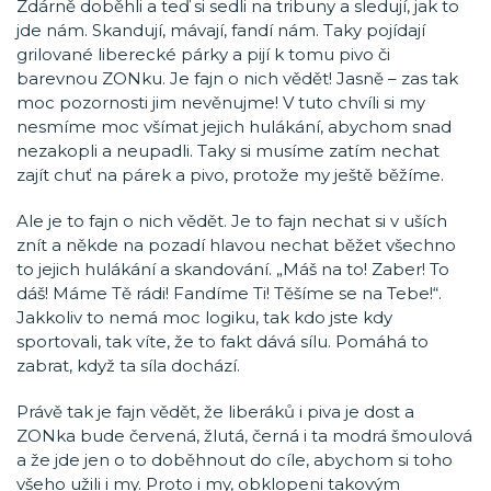
Zdárně doběhli a teď si sedli na tribuny a sledují, jak to
jde nám. Skandují, mávají, fandí nám. Taky pojídají
grilované liberecké párky a pijí k tomu pivo či
barevnou ZONku. Je fajn o nich vědět! Jasně – zas tak
moc pozornosti jim nevěnujme! V tuto chvíli si my
nesmíme moc všímat jejich hulákání, abychom snad
nezakopli a neupadli. Taky si musíme zatím nechat
zajít chuť na párek a pivo, protože my ještě běžíme.
Ale je to fajn o nich vědět. Je to fajn nechat si v uších
znít a někde na pozadí hlavou nechat běžet všechno
to jejich hulákání a skandování. „Máš na to! Zaber! To
dáš! Máme Tě rádi! Fandíme Ti! Těšíme se na Tebe!“.
Jakkoliv to nemá moc logiku, tak kdo jste kdy
sportovali, tak víte, že to fakt dává sílu. Pomáhá to
zabrat, když ta síla dochází.
Právě tak je fajn vědět, že liberáků i piva je dost a
ZONka bude červená, žlutá, černá i ta modrá šmoulová
a že jde jen o to doběhnout do cíle, abychom si toho
všeho užili i my. Proto i my, obklopeni takovým