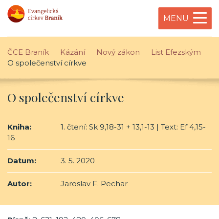
MENU
ČCE Braník
Kázání
Nový zákon
List Efezským
O společenství církve
O společenství církve
Kniha:
1. čtení: Sk 9,18-31 + 13,1-13 | Text: Ef 4,15-
16
Datum:
3. 5. 2020
Autor:
Jaroslav F. Pechar