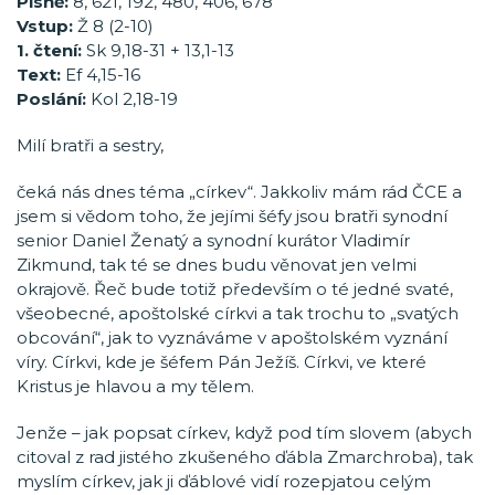
Písně:
8, 621, 192, 480, 406, 678
Vstup:
Ž 8 (2-10)
1. čtení:
Sk 9,18-31 + 13,1-13
Text:
Ef 4,15-16
Poslání:
Kol 2,18-19
Milí bratři a sestry,
čeká nás dnes téma „církev“. Jakkoliv mám rád ČCE a
jsem si vědom toho, že jejími šéfy jsou bratři synodní
senior Daniel Ženatý a synodní kurátor Vladimír
Zikmund, tak té se dnes budu věnovat jen velmi
okrajově. Řeč bude totiž především o té jedné svaté,
všeobecné, apoštolské církvi a tak trochu to „svatých
obcování“, jak to vyznáváme v apoštolském vyznání
víry. Církvi, kde je šéfem Pán Ježíš. Církvi, ve které
Kristus je hlavou a my tělem.
Jenže – jak popsat církev, když pod tím slovem (abych
citoval z rad jistého zkušeného ďábla Zmarchroba), tak
myslím církev, jak ji ďáblové vidí rozepjatou celým