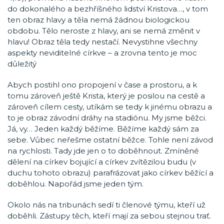
do dokonalého a bezhříšného lidství Kristova…, v tom
ten obraz hlavy a těla nemá žádnou biologickou
obdobu. Tělo neroste z hlavy, ani se nemá změnit v
hlavu! Obraz těla tedy nestačí. Nevystihne všechny
aspekty neviditelné církve – a zrovna tento je moc
důležitý
Abych postihl ono propojení v čase a prostoru, a k
tomu zároveň ještě Krista, který je posilou na cestě a
zároveň cílem cesty, utíkám se tedy k jinému obrazu a
to je obraz závodní dráhy na stadiónu. My jsme běžci.
Já, vy… Jeden každý běžíme. Běžíme každý sám za
sebe. Vůbec neřešme ostatní běžce. Tohle není závod
na rychlosti. Tady jde jen o to doběhnout. Zmíněné
dělení na církev bojující a církev zvítězilou budu (v
duchu tohoto obrazu) parafrázovat jako církev běžící a
doběhlou. Napořád jsme jeden tým.
Okolo nás na tribunách sedí ti členové týmu, kteří už
doběhli. Zástupy těch, kteří mají za sebou stejnou trať.