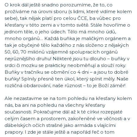
O krok dál ještě snadno porozumíme, že to, co
prožíváme na úrovni sboru (s lidmi, které vidíme kolem
sebe), tak nějak platí pro celou ČCE, ba vůbec pro
křesťany v této zemi a v tomto světě. Stále hovoříme o
jednom těle, o jeho údech. Tělo má mnoho údů,
mnoho orgánů… Každá buňka je maličkým orgánem a
tak je obyčejné tělo každého z nás složeno z nějakých
50, 60, 70 miliónů vzájemně spolupracích orgánů
nejrůznějšího druhu! Některé jsou tu dlouho – buňky v
srdci či mozku se prakticky neobměňují a slouží roky.
Buňky v tračníku se obmění co 4 dni – a jsou to dobré
buňky! Splnily přesně ten úkol, který splnit měly. Naše
rozličná obdarování, naše různost – to je Boží záměr!
Ale nezastavme se na tom pohledu na křesťany kolem
nás, ba ani na pohledu na všechny křesťany
současnosti. Pokračujme dál až k té církvi rozepjaté
celým časem a prostorem, zakořeněné ve věčnosti a v
ďábelských očích strašné jako armáda s vlajícími
prapory. I zde je stále ještě a napořád řeč o tom