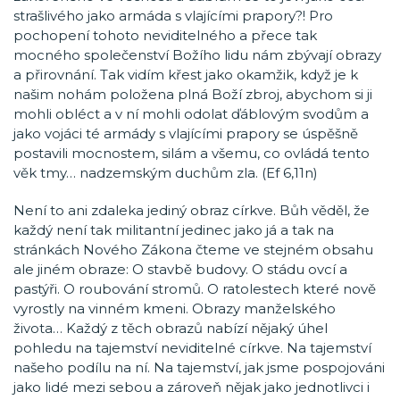
strašlivého jako armáda s vlajícími prapory?! Pro
pochopení tohoto neviditelného a přece tak
mocného společenství Božího lidu nám zbývají obrazy
a přirovnání. Tak vidím křest jako okamžik, když je k
našim nohám položena plná Boží zbroj, abychom si ji
mohli obléct a v ní mohli odolat ďáblovým svodům a
jako vojáci té armády s vlajícími prapory se úspěšně
postavili mocnostem, silám a všemu, co ovládá tento
věk tmy… nadzemským duchům zla. (Ef 6,11n)
Není to ani zdaleka jediný obraz církve. Bůh věděl, že
každý není tak militantní jedinec jako já a tak na
stránkách Nového Zákona čteme ve stejném obsahu
ale jiném obraze: O stavbě budovy. O stádu ovcí a
pastýři. O roubování stromů. O ratolestech které nově
vyrostly na vinném kmeni. Obrazy manželského
života… Každý z těch obrazů nabízí nějaký úhel
pohledu na tajemství neviditelné církve. Na tajemství
našeho podílu na ní. Na tajemství, jak jsme pospojováni
jako lidé mezi sebou a zároveň nějak jako jednotlivci i