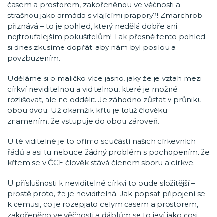
časem a prostorem, zakořeněnou ve věčnosti a
strašnou jako armáda s vlajícími prapory?! Zmarchrob
přiznává – to je pohled, který nedělá dobře ani
nejtroufalejším pokušitelům! Tak přesně tento pohled
si dnes zkusíme dopřát, aby nám byl posilou a
povzbuzením.
Uděláme si o maličko více jasno, jaký že je vztah mezi
církví neviditelnou a viditelnou, které je možné
rozlišovat, ale ne oddělit. Je záhodno zůstat v průniku
obou dvou. Už okamžik křtu je totiž člověku
znamením, že vstupuje do obou zároveň.
U té viditelné je to přímo součástí našich církevních
řádů a asi tu nebude žádný problém s pochopením, že
křtem se v ČCE člověk stává členem sboru a církve.
U příslušnosti k neviditelné církvi to bude složitější –
prostě proto, že je neviditelná. Jak popsat připojení se
k čemusi, co je rozepjato celým časem a prostorem,
zakořeněno ve věčnosti a ďáblům se to jeví jako cosi