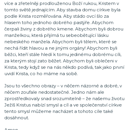
více a zřetelněji prodlouženou Boží rukou, Kristem v
tomto světě jednajícím. Aby stavba domu církve byla
podle Krista rozměřována. Aby stádo ovcí šlo za
hlasem toho jednoho dobrého pastýře. Abychom
čerpali živiny z dobrého kmene. Abychom byli dobrou
manželkou, která přijímá tu sebeobětující lásku
nebeského manžela. Abychom byli tělem, které se
nechá řídit hlavou a ne jinými orgány! Abychom byli
běžci, kteří stále hledí k tomu jedinému dobrému cíli,
za kterým stojí zato běžet. Abychom byli oblečeni v
Krista, tedy když se na nás někdo podívá, tak jako první
uvidí Krista, co ho máme na sobě.
Jsou to všechno obrazy – v něčem názorné a dobré, v
něčem zoufale nedostatečné. Jedno nám ale
zprostředkovaly snad srozumitelně – že našemu životu
Ježíš Kristus nabízí smysl a cíl a ve společenství církve
tento smysl můžeme nacházet a tohoto cíle také
dosáhnout.
Amen.