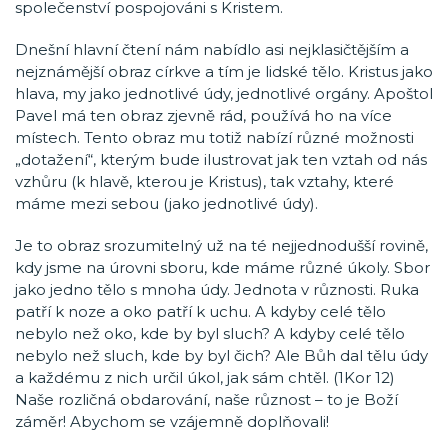
společenství pospojováni s Kristem.
Dnešní hlavní čtení nám nabídlo asi nejklasičtějším a
nejznámější obraz církve a tím je lidské tělo. Kristus jako
hlava, my jako jednotlivé údy, jednotlivé orgány. Apoštol
Pavel má ten obraz zjevně rád, používá ho na více
místech. Tento obraz mu totiž nabízí různé možnosti
„dotažení“, kterým bude ilustrovat jak ten vztah od nás
vzhůru (k hlavě, kterou je Kristus), tak vztahy, které
máme mezi sebou (jako jednotlivé údy).
Je to obraz srozumitelný už na té nejjednodušší rovině,
kdy jsme na úrovni sboru, kde máme různé úkoly. Sbor
jako jedno tělo s mnoha údy. Jednota v různosti. Ruka
patří k noze a oko patří k uchu. A kdyby celé tělo
nebylo než oko, kde by byl sluch? A kdyby celé tělo
nebylo než sluch, kde by byl čich? Ale Bůh dal tělu údy
a každému z nich určil úkol, jak sám chtěl. (1Kor 12)
Naše rozličná obdarování, naše různost – to je Boží
záměr! Abychom se vzájemně doplňovali!