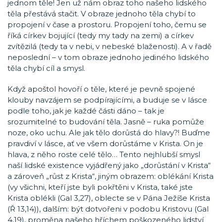
jednom těle! Jen už nám obraz toho našeho lidského
těla přestává stačit. V obraze jednoho těla chybí to
propojení v čase a prostoru. Propojení toho, čemu se
říká církev bojující (tedy my tady na zemi) a církev
zvítězilá (tedy ta v nebi, v nebeské blaženosti). A v řadě
neposlední – v tom obraze jednoho jediného lidského
těla chybí cíl a smysl.
Když apoštol hovoří o těle, které je pevně spojené
klouby navzájem se podpírajícími, a buduje se v lásce
podle toho, jak je každé části dáno – tak je
srozumitelné to budování těla. Jasně – ruka pomůže
noze, oko uchu. Ale jak tělo dorůstá do hlavy?! Buďme
pravdiví v lásce, ať ve všem dorůstáme v Krista. On je
hlava, z něho roste celé tělo… Tento nejhlubší smysl
naší lidské existence vyjádřený jako „dorůstání v Krista“
a zároveň „růst z Krista“, jiným obrazem: oblékání Krista
(vy všichni, kteří jste byli pokřtěni v Krista, také jste
Krista oblékli (Gal 3,27), oblecte se v Pána Ježíše Krista
(Ř 13,14)), dalším: být dotvořeni v podobu Kristovu (Gal
4,19), proměna našeho hříchem poškozeného lidství