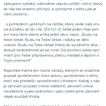
zástupem svědků, odhoďme všecku přítěž i hřích, který
se nás tak snadno přichytí, a vytrvejme v běhu, jak je
nám uloženo…
…s pohledem upřeným na Ježíše, který vede naši víru
od počátku až do cíle. (Žd 12,1-2) Ještě jeden hlas tam
zní mezi těmi všemi a říká ještě něco navíc: „Budu na
tebe čekat. Budu na Tebe čekat, i kdyby se dělo
cokoliv. Budu na Tebe čekat třeba do soudného dne –
dokud nedoběhneš až ke mně. Od stvoření světa tam
mám pro Tebe připravenou zlatou medaili a diplom s
Tvým jménem!“
Napořád máme jen různé obrazy, kterými se snažíme
popsat společenství mezi sebou, společenství s těmi,
kteří nás předešli i společenství s Kristem. Každý z nás
je zároveň součástí církve viditelné, zároveň církve
neviditelné a jako jednotlivci i jako celek jsme zároveň
nějak součástí Krista.