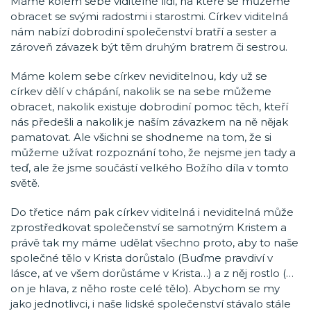
Máme kolem sebe viditelné lidi, na které se můžeme
obracet se svými radostmi i starostmi. Církev viditelná
nám nabízí dobrodiní společenství bratří a sester a
zároveň závazek být těm druhým bratrem či sestrou.
Máme kolem sebe církev neviditelnou, kdy už se
církev dělí v chápání, nakolik se na sebe můžeme
obracet, nakolik existuje dobrodiní pomoc těch, kteří
nás předešli a nakolik je naším závazkem na ně nějak
pamatovat. Ale všichni se shodneme na tom, že si
můžeme užívat rozpoznání toho, že nejsme jen tady a
teď, ale že jsme součástí velkého Božího díla v tomto
světě.
Do třetice nám pak církev viditelná i neviditelná může
zprostředkovat společenství se samotným Kristem a
právě tak my máme udělat všechno proto, aby to naše
společné tělo v Krista dorůstalo (Buďme pravdiví v
lásce, ať ve všem dorůstáme v Krista…) a z něj rostlo (…
on je hlava, z něho roste celé tělo). Abychom se my
jako jednotlivci, i naše lidské společenství stávalo stále