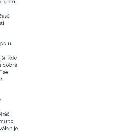
a dědů.
 časů
ti
polu.
ší. Kde
je dobré
“ se
si
v
oháči
mu to.
válen je