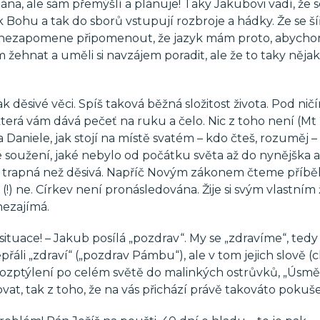
Pána, ale sám přemýšlí a plánuje! Taky Jakubovi vadí, že s
Bohu a tak do sborů vstupují rozbroje a hádky. Že se šíř
ub nezapomene připomenout, že jazyk mám proto, abycho
žehnat a uměli si navzájem poradit, ale že to taky nějak
 děsivé věci. Spíš taková běžná složitost života. Pod nič
erá vám dává pečeť na ruku a čelo. Nic z toho není (Mt 
a Daniele, jak stojí na místě svatém – kdo čteš, rozuměj –
 soužení, jaké nebylo od počátku světa až do nynějška a
íc trapná než děsivá. Napříč Novým zákonem čteme příbě
) ne. Církev není pronásledována. Žije si svým vlastním
nezajímá.
tuace! – Jakub posílá „pozdrav“. My se „zdravíme“, tedy
řáli „zdraví“ („pozdrav Pámbu“), ale v tom jejich slově (c
rozptýlení po celém světě do malinkých ostrůvků, „Úsměv,
ovat, tak z toho, že na vás přichází právě takováto pokuše