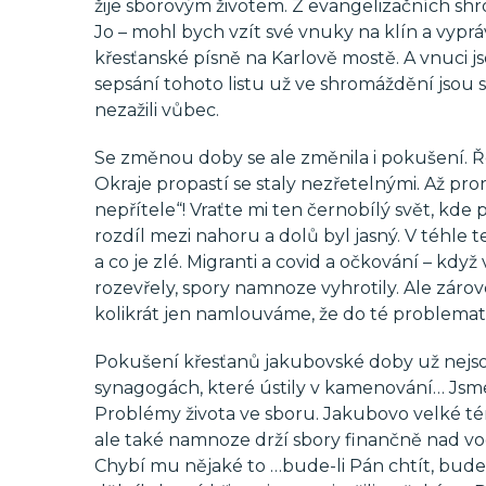
žije sborovým životem. Z evangelizačních sh
Jo – mohl bych vzít své vnuky na klín a vyprá
křesťanské písně na Karlově mostě. A vnuci js
sepsání tohoto listu už ve shromáždění jsou stá
nezažili vůbec.
Se změnou doby se ale změnila i pokušení. Ř
Okraje propastí se staly nezřetelnými. Až pro
nepřítele“! Vraťte mi ten černobílý svět, k
rozdíl mezi nahoru a dolů byl jasný. V téhle 
a co je zlé. Migranti a covid a očkování – kd
rozevřely, spory namnoze vyhrotily. Ale zárove
kolikrát jen namlouváme, že do té problema
Pokušení křesťanů jakubovské doby už nejsou
synagogách, které ústily v kamenování… Jsme o
Problémy života ve sboru. Jakubovo velké t
ale také namnoze drží sbory finančně nad vod
Chybí mu nějaké to …bude-li Pán chtít, budem