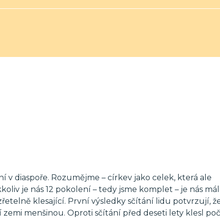
í v diaspoře. Rozumějme – církev jako celek, která ale
oliv je nás 12 pokolení – tedy jsme komplet – je nás mál
řetelně klesající. První výsledky sčítání lidu potvrzují, ž
í zemi menšinou. Oproti sčítání před deseti lety klesl po