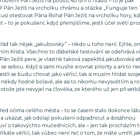
blém! Pán Ježíš na poušti, 40 dní o hladu – to je pak
ení! Pán Ježíš na vrcholku chrámu a otázka: „Funguje ten 
ezkusí otestovat Pána Boha! Pán Ježíš na vrcholku hory, kd
 – to je pokušení, když přemýšlíme, jestli účel světí pro
ád tak nějak „jakubovsky“ – nikdo u toho není. Ejhle, ona
ím Krista. Všechno to ďábelské testování se odehrává ví
e Pán Ježíš pere, je vlastně taková zapeklitá jakubovská si
se sebou. Když si sami musíte srovnat priority a ani to n
jestli se budu chovat jako věřící, tak si musím hlídat svoje
je někdy hodně bolavé, ale asi to nikomu nevysvětlím a 
že jste nevyjel na člověka, ze kterého už jen při setká
ed očima celého města – to se časem stalo dokonce lá
ila ukázat, jak odolají pokušení odpadnout a dosáhnou
uví o takovýchto mučednících, ale – jen tak procházím 
i říkáte věřící, tak vůbec není řeč o tom, že máte umřít ja