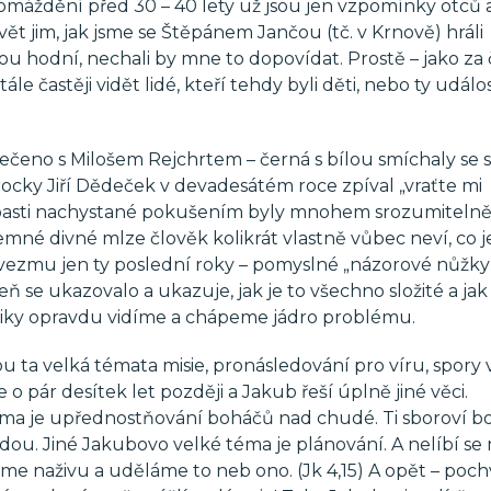
romáždění před 30 – 40 lety už jsou jen vzpomínky otců 
vět jim, jak jsme se Štěpánem Jančou (tč. v Krnově) hráli
ou hodní, nechali by mne to dopovídat. Prostě – jako za
le častěji vidět lidé, kteří tehdy byli děti, nebo ty událos
ečeno s Milošem Rejchrtem – černá s bílou smíchaly se s
rocky Jiří Dědeček v devadesátém roce zpíval „vraťte mi
de pasti nachystané pokušením byly mnohem srozumitelněj
temné divné mlze člověk kolikrát vlastně vůbec neví, co 
yž vezmu jen ty poslední roky – pomyslné „názorové nůžky
ň se ukazovalo a ukazuje, jak je to všechno složité a jak 
tiky opravdu vidíme a chápeme jádro problému.
 ta velká témata misie, pronásledování pro víru, spory 
 pár desítek let později a Jakub řeší úplně jiné věci.
éma je upřednostňování boháčů nad chudé. Ti sboroví b
ou. Jiné Jakubovo velké téma je plánování. A nelíbí se 
e naživu a uděláme to neb ono. (Jk 4,15) A opět – poch