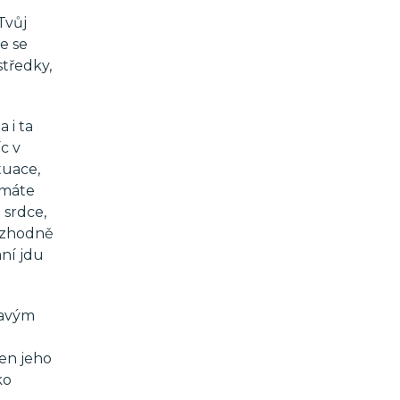
Tvůj
e se
středky,
 i ta
c v
tuace,
emáte
 srdce,
rozhodně
ní jdu
kavým
ten jeho
ko