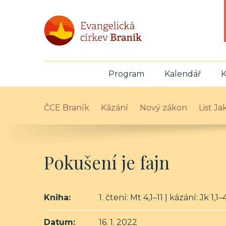
Program
Kalendář
K
ČCE Braník
Kázání
Nový zákon
List J
Pokušení je fajn
Kniha:
1. čtení: Mt 4,1–11 | kázání: Jk 1,1–
Datum:
16. 1. 2022