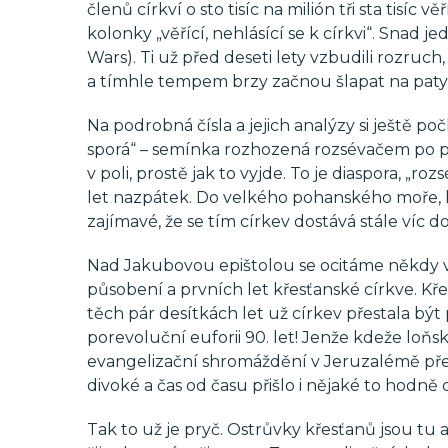
členů církví o sto tisíc na milión tři sta tisíc 
kolonky „věřící, nehlásící se k církvi“. Snad je
Wars). Ti už před deseti lety vzbudili rozruch, k 
a tímhle tempem brzy začnou šlapat na paty i
Na podrobná čísla a jejich analýzy si ještě po
sporá“ – semínka rozhozená rozsévačem po po
v poli, prostě jak to vyjde. To je diaspora, „
let nazpátek. Do velkého pohanského moře, k
zajímavé, že se tím církev dostává stále víc d
Nad Jakubovou epištolou se ocitáme někdy v 6
působení a prvních let křesťanské církve. Kř
těch pár desítkách let už církev přestala b
porevoluční euforii 90. let! Jenže kdeže loň
evangelizační shromáždění v Jeruzalémě před 3
divoké a čas od času přišlo i nějaké to hodně 
Tak to už je pryč. Ostrůvky křesťanů jsou tu a