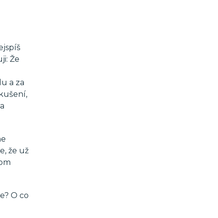
ejspíš
ji: Že
lu a za
kušení,
na
me
e, že už
tom
e? O co