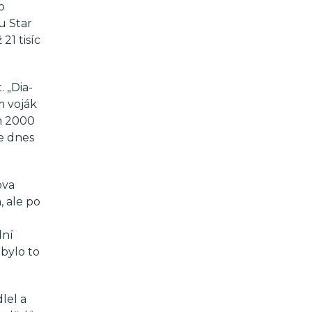
o
ou Star
 21 tisíc
. „Dia-
m voják
ch 2000
e dnes
ova
, ale po
dní
 bylo to
lel a