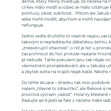
dělník, který hřivny investuje, čili nečeká na 
církev málo modlí a vůbec se málo vztahuje k 
pomluvy, závist, svárlivost… Přitom ale Jak
sebe mohli modlit, abychom si mohli navzájem 
nefunguje.
Jedno vedle druhého to vlastně nejsou zas tak
takovým si nepředstavíte ďábelskou šelmu, kt
„znesvěcující ohavnost“, o níž je řeč u prorok
čas prchnout do hor, protože nastane hrozné
již nebude. Tahle pokušení jsou tak nějak v
všemožném pronásledování, ale u Jakuba už (!
a zbytek světa na ni spíš nějak kašle. Nikoho 
Do téhle situace – dnešku tak moc podobné si
našem „hlavně to zdravíčko“, ale Řekové si nep
proznívá význam „radost“. Hola! Vy křesťané 
Radujte se! A jestli se fakt z něčeho máte rad