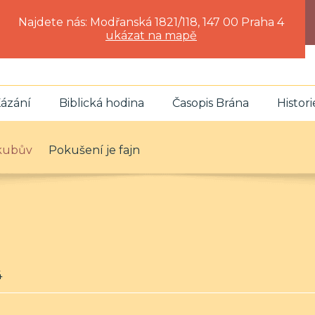
Najdete nás: Modřanská 1821/118, 147 00 Praha 4
ukázat na mapě
ázání
Biblická hodina
Časopis Brána
Histori
akubův
Pokušení je fajn
4