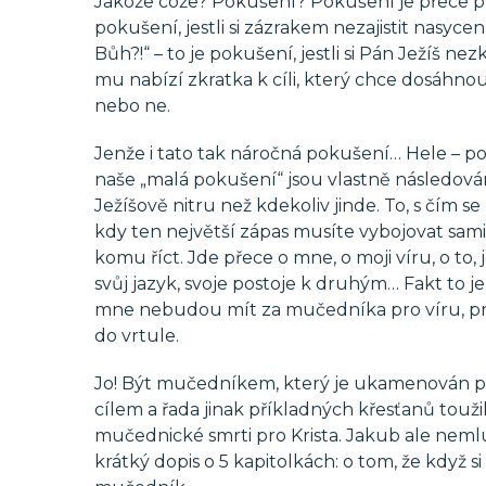
Jakože cože? Pokušení? Pokušení je přece pro
pokušení, jestli si zázrakem nezajistit nasyc
Bůh?!“ – to je pokušení, jestli si Pán Ježíš n
mu nabízí zkratka k cíli, který chce dosáhnout
nebo ne.
Jenže i tato tak náročná pokušení… Hele – poř
naše „malá pokušení“ jsou vlastně následován
Ježíšově nitru než kdekoliv jinde. To, s čím s
kdy ten největší zápas musíte vybojovat sami 
komu říct. Jde přece o mne, o moji víru, o to, 
svůj jazyk, svoje postoje k druhým… Fakt to 
mne nebudou mít za mučedníka pro víru, proto
do vrtule.
Jo! Být mučedníkem, který je ukamenován př
cílem a řada jinak příkladných křesťanů touž
mučednické smrti pro Krista. Jakub ale neml
krátký dopis o 5 kapitolkách: o tom, že když s