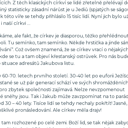
věřících. Z těch klasických církví se lidé zřetelně přelévají d
diný statisticky zásadní nárůst je u Jediů (spjatých se ság
této víře se tehdy přihlásilo 15 tisíc lidí. Nyní jich bylo už
 naší církvi …
čkáme, ale fakt, že církev je diasporou, těžko přehlédnout
li. Tu semínko, tam semínko. Někde hrstička a jinde sá
rozsévání“. Což ovšem znamená, že se církev vrací o nějaký
de se tu a tam objeví křesťanský ostrůvek. Pro nás bud
o situace adresátů Jakubova listu.
0-70. letech prvního století. 30-40 let po euforii Ježíš
esťané se už pár generací schází ve svých shromážděních
ýt pro zbytek společnosti zajímavá. Nelze nevzpomenout
ské sněhy jsou. Tak i Jakub může zavzpomínat na to pará
0 – 40 lety. Tisíce lidí se tehdy nechaly pokřtít! Jasně,
ošklivé pronásledování. Ale církev měla drajv!
 tam rozhozené po celé zemi. Boží lid, se tak nějak zabyd