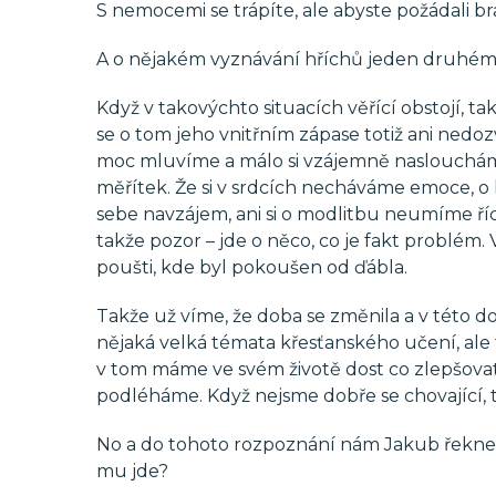
S nemocemi se trápíte, ale abyste požádali br
A o nějakém vyznávání hříchů jeden druhému
Když v takovýchto situacích věřící obstojí, 
se o tom jeho vnitřním zápase totiž ani nedoz
moc mluvíme a málo si vzájemně nasloucháme
měřítek. Že si v srdcích necháváme emoce, o 
sebe navzájem, ani si o modlitbu neumíme ří
takže pozor – jde o něco, co je fakt problém.
poušti, kde byl pokoušen od ďábla.
Takže už víme, že doba se změnila a v této do
nějaká velká témata křesťanského učení, al
v tom máme ve svém životě dost co zlepšovat
podléháme. Když nejsme dobře se chovající, 
No a do tohoto rozpoznání nám Jakub řekne,
mu jde?