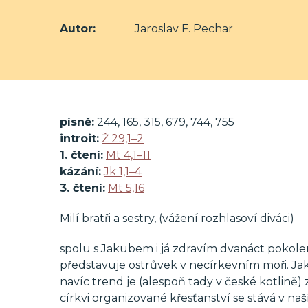
Autor:
Jaroslav F. Pechar
písně:
244, 165, 315, 679, 744, 755
introit:
Ž 29,1–2
1. čtení:
Mt 4,1–11
kázání:
Jk 1,1–4
3. čtení:
Mt 5,16
Milí bratři a sestry, (vážení rozhlasoví diváci)
spolu s Jakubem i já zdravím dvanáct pokolen
představuje ostrůvek v necírkevním moři. Jakk
navíc trend je (alespoň tady v české kotlině) z
církvi organizované křesťanství se stává v naš