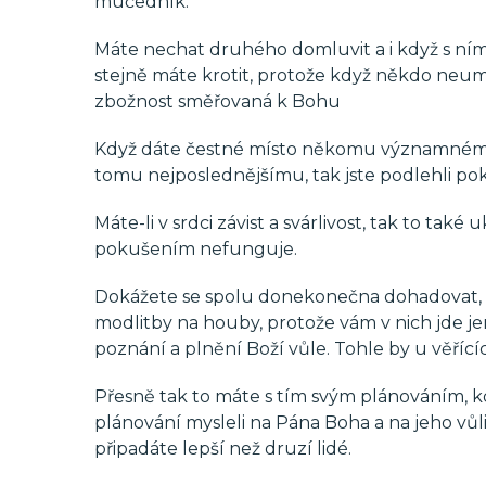
mučedník.
Máte nechat druhého domluvit a i když s ním n
stejně máte krotit, protože když někdo neumí 
zbožnost směřovaná k Bohu
Když dáte čestné místo někomu významnému
tomu nejposlednějšímu, tak jste podlehli po
Máte-li v srdci závist a svárlivost, tak to tak
pokušením nefunguje.
Dokážete se spolu donekonečna dohadovat, ale 
modlitby na houby, protože vám v nich jde j
poznání a plnění Boží vůle. Tohle by u věříc
Přesně tak to máte s tím svým plánováním, kdy
plánování mysleli na Pána Boha a na jeho vůli,
připadáte lepší než druzí lidé.