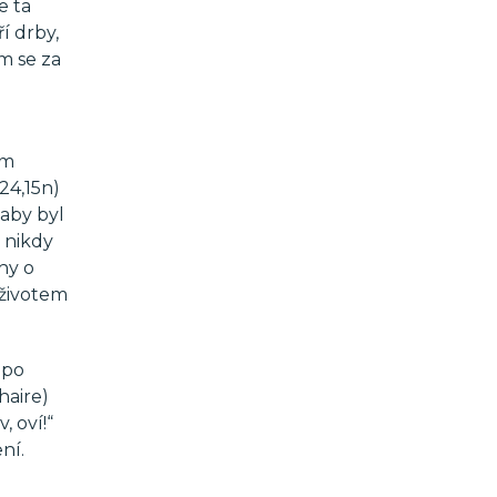
e ta
í drby,
m se za
ím
24,15n)
 aby byl
 nikdy
hy o
 životem
 po
haire)
 oví!“
ní.