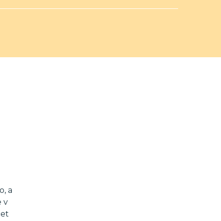
o, a
e v
čet