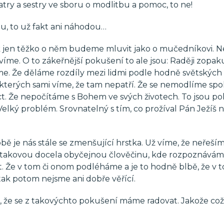
atry a sestry ve sboru o modlitbu a pomoc, to ne!
, to už fakt ani náhodou…
tak jen těžko o něm budeme mluvit jako o mučedníkovi. N
víme. O to zákeřnější pokušení to ale jsou: Raději zopaku
. Že děláme rozdíly mezi lidmi podle hodně světských
kterých sami víme, že tam nepatří. Že se nemodlíme spo
ct. Že nepočítáme s Bohem ve svých životech. To jsou po
 Velký problém. Srovnatelný s tím, co prožíval Pán Ježíš 
bě je nás stále se zmenšující hrstka. Už víme, že neřeší
e takovou docela obyčejnou člověčinu, kde rozpoznávám
. Že v tom či onom podléháme a je to hodně blbě, že v 
tak potom nejsme ani dobře věřící.
 že se z takovýchto pokušení máme radovat. Jakože což