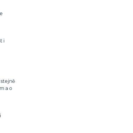
se
 i
 stejně
m a o
i