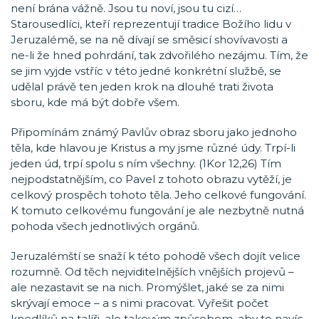
není brána vážně. Jsou tu noví, jsou tu cizí…
Starousedlíci, kteří reprezentují tradice Božího lidu v
Jeruzalémě, se na ně dívají se směsicí shovívavosti a
ne-li že hned pohrdání, tak zdvořilého nezájmu. Tím, že
se jim vyjde vstříc v této jedné konkrétní službě, se
udělal právě ten jeden krok na dlouhé trati života
sboru, kde má být dobře všem.
Připomínám známý Pavlův obraz sboru jako jednoho
těla, kde hlavou je Kristus a my jsme různé údy. Trpí-li
jeden úd, trpí spolu s ním všechny. (1Kor 12,26) Tím
nejpodstatnějším, co Pavel z tohoto obrazu vytěží, je
celkový prospěch tohoto těla. Jeho celkové fungování.
K tomuto celkovému fungování je ale nezbytně nutná
pohoda všech jednotlivých orgánů.
Jeruzalémští se snaží k této pohodě všech dojít velice
rozumně. Od těch nejviditelnějších vnějších projevů –
ale nezastavit se na nich. Promýšlet, jaké se za nimi
skrývají emoce – a s nimi pracovat. Vyřešit počet
knedlíků na talíři, ale takovým způsobem, aby to navíc