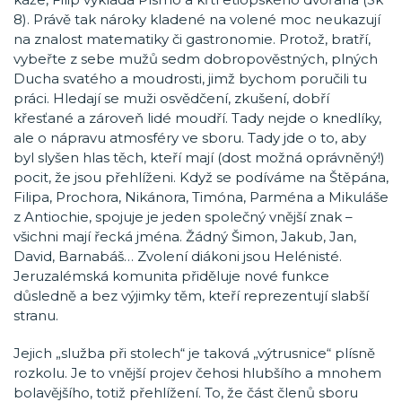
8). Právě tak nároky kladené na volené moc neukazují
na znalost matematiky či gastronomie. Protož, bratří,
vybeřte z sebe mužů sedm dobropověstných, plných
Ducha svatého a moudrosti, jimž bychom poručili tu
práci. Hledají se muži osvědčení, zkušení, dobří
křesťané a zároveň lidé moudří. Tady nejde o knedlíky,
ale o nápravu atmosféry ve sboru. Tady jde o to, aby
byl slyšen hlas těch, kteří mají (dost možná oprávněný!)
pocit, že jsou přehlíženi. Když se podíváme na Štěpána,
Filipa, Prochora, Nikánora, Timóna, Parména a Mikuláše
z Antiochie, spojuje je jeden společný vnější znak –
všichni mají řecká jména. Žádný Šimon, Jakub, Jan,
David, Barnabáš… Zvolení diákoni jsou Helénisté.
Jeruzalémská komunita přiděluje nové funkce
důsledně a bez výjimky těm, kteří reprezentují slabší
stranu.
Jejich „služba při stolech“ je taková „výtrusnice“ plísně
rozkolu. Je to vnější projev čehosi hlubšího a mnohem
bolavějšího, totiž přehlížení. To, že část členů sboru