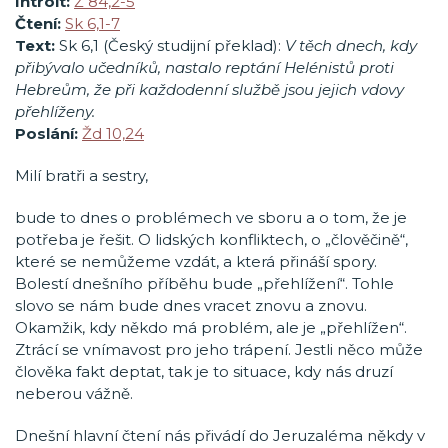
Introit:
Ž 84,2-5
Čtení:
Sk 6,1-7
Text:
Sk 6,1 (Český studijní překlad):
V těch dnech, kdy
přibývalo učedníků, nastalo reptání Helénistů proti
Hebreům, že při každodenní službě jsou jejich vdovy
přehlíženy.
Poslání:
Žd 10,24
Milí bratři a sestry,
bude to dnes o problémech ve sboru a o tom, že je
potřeba je řešit. O lidských konfliktech, o „člověčině“,
které se nemůžeme vzdát, a která přináší spory.
Bolestí dnešního příběhu bude „přehlížení“. Tohle
slovo se nám bude dnes vracet znovu a znovu.
Okamžik, kdy někdo má problém, ale je „přehlížen“.
Ztrácí se vnímavost pro jeho trápení. Jestli něco může
člověka fakt deptat, tak je to situace, kdy nás druzí
neberou vážně.
Dnešní hlavní čtení nás přivádí do Jeruzaléma někdy v