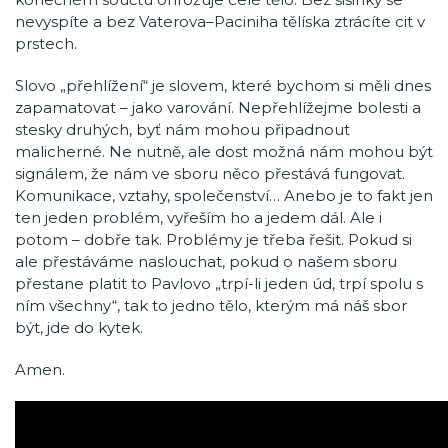
nevyspíte a bez Vaterova–Paciniha tělíska ztrácíte cit v
prstech.
Slovo „přehlížení“ je slovem, které bychom si měli dnes
zapamatovat – jako varování. Nepřehlížejme bolesti a
stesky druhých, byť nám mohou připadnout
malicherné. Ne nutně, ale dost možná nám mohou být
signálem, že nám ve sboru něco přestává fungovat.
Komunikace, vztahy, společenství… Anebo je to fakt jen
ten jeden problém, vyřeším ho a jedem dál. Ale i
potom – dobře tak. Problémy je třeba řešit. Pokud si
ale přestáváme naslouchat, pokud o našem sboru
přestane platit to Pavlovo „trpí-li jeden úd, trpí spolu s
ním všechny“, tak to jedno tělo, kterým má náš sbor
být, jde do kytek.
Amen.