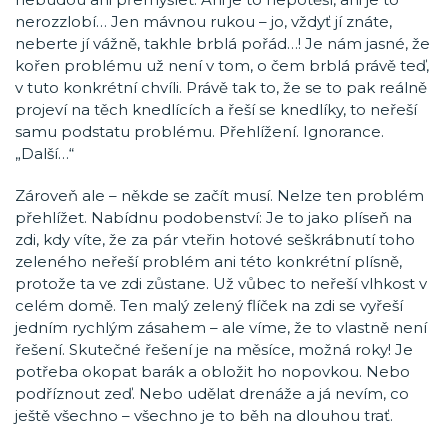
nerozzlobí… Jen mávnou rukou – jo, vždyť jí znáte,
neberte jí vážně, takhle brblá pořád…! Je nám jasné, že
kořen problému už není v tom, o čem brblá právě teď,
v tuto konkrétní chvíli. Právě tak to, že se to pak reálně
projeví na těch knedlících a řeší se knedlíky, to neřeší
samu podstatu problému. Přehlížení. Ignorance.
„Další…“
Zároveň ale – někde se začít musí. Nelze ten problém
přehlížet. Nabídnu podobenství: Je to jako plíseň na
zdi, kdy víte, že za pár vteřin hotové seškrábnutí toho
zeleného neřeší problém ani této konkrétní plísně,
protože ta ve zdi zůstane. Už vůbec to neřeší vlhkost v
celém domě. Ten malý zelený flíček na zdi se vyřeší
jedním rychlým zásahem – ale víme, že to vlastně není
řešení. Skutečné řešení je na měsíce, možná roky! Je
potřeba okopat barák a obložit ho nopovkou. Nebo
podříznout zeď. Nebo udělat drenáže a já nevím, co
ještě všechno – všechno je to běh na dlouhou trať.