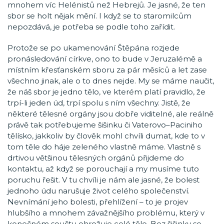
mnohem víc Helénistů než Hebrejů. Je jasné, že ten
sbor se holt nějak mění. I když se to staromilcům
nepozdává, je potřeba se podle toho zařídit.
Protože se po ukamenování Štěpána rozjede
pronásledování církve, ono to bude v Jeruzalémě a
místním křesťanském sboru za pár měsíců a let zase
všechno jinak, ale o to dnes nejde. My se máme naučit,
že náš sbor je jedno tělo, ve kterém platí pravidlo, že
trpí-li jeden úd, trpí spolu s ním všechny. Jistě, že
některé tělesné orgány jsou dobře viditelné, ale reálně
právě tak potřebujeme šišinku či Vaterovo–Paciniho
tělísko, jakkoliv by člověk mohl chvíli dumat, kde to v
tom těle do háje zeleného vlastně máme. Vlastně s
drtivou většinou tělesných orgánů přijdeme do
kontaktu, až když se porouchají a my musíme tuto
poruchu řešit. V tu chvíli je nám ale jasné, že bolest
jednoho údu narušuje život celého společenství.
Nevnímání jeho bolesti, přehlížení – to je projev
hlubšího a mnohem závažnějšího problému, který v
konečném součtu ohrožuje celé tělo. Bez šišinky se