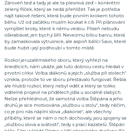
Zároveň teď a tady je ale ta plesnivá zeď – konkrétní
zelený flíček, který se nedá přehlížet. Tak je potřeba
najít takové řešení, která bude prvním krokem tohoto
běhu. Už od začátku musím koukat k cíli. Při plánování
vymýšlet kroky, které k němu vedou. Plíseň nebudu
oškrabávat, jen bych ji šířil. Nevezmu bílou barvu, která
by zamaskovala výtrusnice, ale aspoň bělící Savo, které
bude hubit i její podhoubí v tomto místě.
Rozkol jeruzalémského sboru, který vyhřezl na
knedlících, nám ukáže, jak tuto dobrou cestu hledali v
prvotní církvi. Volba diákonů a jejich „služba při stolech“
vznikla, protože to ve sboru přestávalo fungovat. Řešila
ale hlubší rozkol, který nebyl vidět a který se toliko
viditelně projevil na přídělech jídla u sociálně slabých.
Nelze přehlédnout, že samotná volba Štěpána a jeho
druhů je sice motivována „službou u stolu“, tedy něčím,
co je pro nás náplní slova „diakonie“, ale všechny
příběhy, které se nám o nich dochovaly, jsou spojeny se
„službou slova a svátostí“, tedy s prací kazatelů. Štěpán
káže, Filip vykládá Písmo a křtí etiopského dvořana (Sk