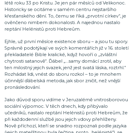
létě roku 33 po Kristu. Je jen pár měsíců od Velikonoc.
Historicky se ocitáme v samém centru nejstaršího
křesťanského dění. To, čemu se říká „prvotní církev“, je
ověnčeno nimbem dokonalosti. A najednou nastalo
reptání Helénistů proti Hebreům.
Ejhle, už první měsíce existence sboru – a jsou tu spory.
Správně podotýkají ve svých komentářích již v 16. století
překladatelé Bible kralické, když hovoří o „zvláštní
chytrosti satanově“. Ďábel „…samy domácí zrotil, aby
ten milostný jejich svazek, jenž jest svatá láska, roztrhl.“
Rozhádat lidi, vnést do sboru rozkol – to je mnohem
účinnější ďábelská metoda, jak sbor zničit, než vnější
pronásledování.
Jako důvod sporu vidíme v Jeruzalémě vnitrosborovou
sociální výpomoc. V těch dnech, kdy přibývalo
učedníků, nastalo reptání Helénistů proti Hebreům, že
při každodenní službě jsou jejich vdovy přehlíženy.
Nově příchozí, kteří se snadno rozpoznali podle jazyka
(jejich mateřštinou byla řečtina, proto „helénisté“), se