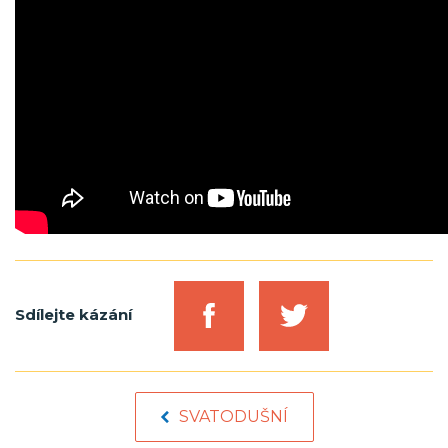
Sdílejte kázání
SVATODUŠNÍ