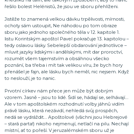
řešilo bolest Helénistů, že jsou ve sboru přehlíženi.
Jistěže to znamená velkou dávku trpělivosti, mírnosti,
ochoty sám ustoupit, Ne náhodou po tom obraze
sboru jako jednoho společného těla v 12. kapitole 1.
listu Korintským apoštol Pavel pokračuje 13. kapitolou –
tedy oslavou lásky. Sebelepší obdarování jednotlivce –
mluvit jazyky lidskými i andělskými, mít dar proroctví,
rozumět všem tajemstvím a obsáhnou všecko
poznání, ba třeba i mít tak velikou víru, že bych hory
přenášel je fajn, ale lásku bych neměl, nic nejsem. Když
to neslouží, je to nanic.
Prvotní církev nám přece jen může být dobrým
vzorem. Jasně – jsou to lidé. Šidí se, hádají se, selhávají…
Ale v tom apoštolském rozhodnutí volby jáhnů vidím
právě lásku, která nezávidí, nehledá svůj prospěch,
nedá se vydráždit… Apoštolové (všichni jsou Hebrejové
– stará parta!) nikoho nejmenují, netlačí na pilu. Nechají
místní, ať to pořeší. V jeruzalémském sboru už je