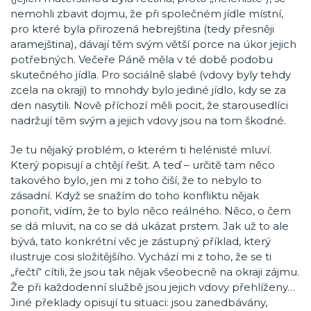
nemohli zbavit dojmu, že při společném jídle místní,
pro které byla přirozená hebrejština (tedy přesněji
aramejština), dávají těm svým větší porce na úkor jejich
potřebných. Večeře Páně měla v té době podobu
skutečného jídla. Pro sociálně slabé (vdovy byly tehdy
zcela na okraji) to mnohdy bylo jediné jídlo, kdy se za
den nasytili. Nově příchozí měli pocit, že starousedlíci
nadržují těm svým a jejich vdovy jsou na tom škodné.
Je tu nějaký problém, o kterém ti helénisté mluví.
Který popisují a chtějí řešit. A teď – určitě tam něco
takového bylo, jen mi z toho čiší, že to nebylo to
zásadní. Když se snažím do toho konfliktu nějak
ponořit, vidím, že to bylo něco reálného. Něco, o čem
se dá mluvit, na co se dá ukázat prstem. Jak už to ale
bývá, tato konkrétní věc je zástupný příklad, který
ilustruje cosi složitějšího. Vychází mi z toho, že se ti
„řečtí“ cítili, že jsou tak nějak všeobecně na okraji zájmu.
Že při každodenní službě jsou jejich vdovy přehlíženy…
Jiné překlady opisují tu situaci: jsou zanedbávány,