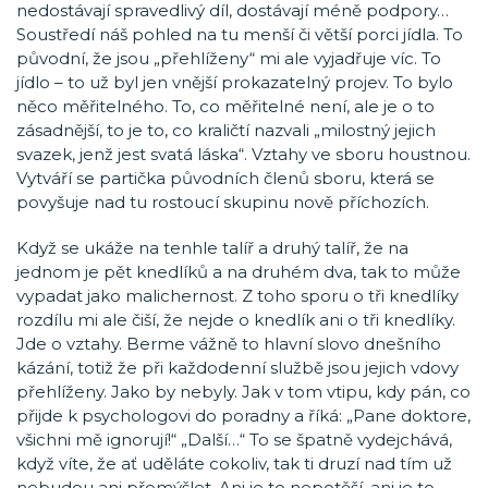
nedostávají spravedlivý díl, dostávají méně podpory…
Soustředí náš pohled na tu menší či větší porci jídla. To
původní, že jsou „přehlíženy“ mi ale vyjadřuje víc. To
jídlo – to už byl jen vnější prokazatelný projev. To bylo
něco měřitelného. To, co měřitelné není, ale je o to
zásadnější, to je to, co kraličtí nazvali „milostný jejich
svazek, jenž jest svatá láska“. Vztahy ve sboru houstnou.
Vytváří se partička původních členů sboru, která se
povyšuje nad tu rostoucí skupinu nově příchozích.
Když se ukáže na tenhle talíř a druhý talíř, že na
jednom je pět knedlíků a na druhém dva, tak to může
vypadat jako malichernost. Z toho sporu o tři knedlíky
rozdílu mi ale čiší, že nejde o knedlík ani o tři knedlíky.
Jde o vztahy. Berme vážně to hlavní slovo dnešního
kázání, totiž že při každodenní službě jsou jejich vdovy
přehlíženy. Jako by nebyly. Jak v tom vtipu, kdy pán, co
přijde k psychologovi do poradny a říká: „Pane doktore,
všichni mě ignorují!“ „Další…“ To se špatně vydejchává,
když víte, že ať uděláte cokoliv, tak ti druzí nad tím už
nebudou ani přemýšlet. Ani je to nepotěší, ani je to