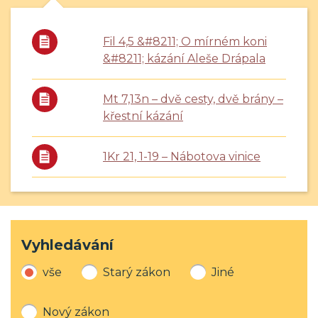
Fil 4,5 &#8211; O mírném koni
&#8211; kázání Aleše Drápala
Mt 7,13n – dvě cesty, dvě brány –
křestní kázání
1Kr 21, 1-19 – Nábotova vinice
Vyhledávání
vše
Starý zákon
Jiné
Nový zákon