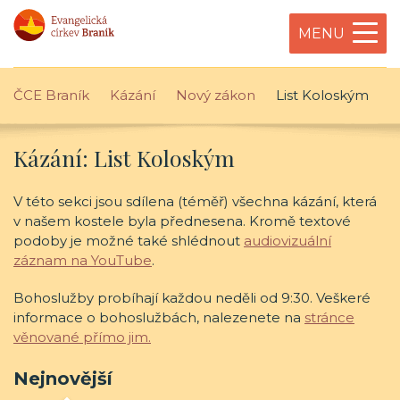
MENU
ČCE Braník
Kázání
Nový zákon
List Koloským
Kázání: List Koloským
V této sekci jsou sdílena (téměř) všechna kázání, která
v našem kostele byla přednesena. Kromě textové
podoby je možné také shlédnout
audiovizuální
záznam na YouTube
.
Bohoslužby probíhají každou neděli od 9:30. Veškeré
informace o bohoslužbách, nalezenete na
stránce
věnované přímo jim.
Nejnovější