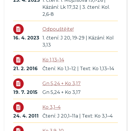
23. 4. 2023
1. čtení: 1. Mojžíšova 19,1-26 |
Kázání: Lk 17;32 | 3. čtení: Kol.
2,6-8
Odpouštějte!
16. 4. 2023
1. čtení: J 20, 19-29 | Kázání: Kol
3,13
Ko 1,13–14
21. 2. 2016
Čtení: Ko 1,1–12 | Text: Ko 1,13–14
Gn 5,24 + Ko 3,17
19. 7. 2015
Gn 5,24 + Ko 3,17
Ko 3,1–4
24. 4. 2011
Čtení: J 20,1–11a | Text: Ko 3,1–4
Ko 3,9–10