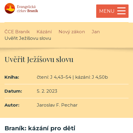
MENU
ČCE Braník
Kázání
Nový zákon
Jan
Uvěřit Ježíšovu slovu
Uvěřit Ježíšovu slovu
Kniha:
čtení: J 4,43–54 | kázání: J 4,50b
Datum:
5. 2. 2023
Autor:
Jaroslav F. Pechar
Braník: kázání pro děti