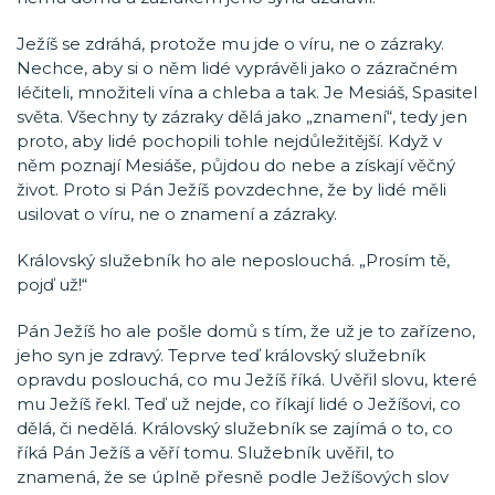
Ježíš se zdráhá, protože mu jde o víru, ne o zázraky.
Nechce, aby si o něm lidé vyprávěli jako o zázračném
léčiteli, množiteli vína a chleba a tak. Je Mesiáš, Spasitel
světa. Všechny ty zázraky dělá jako „znamení“, tedy jen
proto, aby lidé pochopili tohle nejdůležitější. Když v
něm poznají Mesiáše, půjdou do nebe a získají věčný
život. Proto si Pán Ježíš povzdechne, že by lidé měli
usilovat o víru, ne o znamení a zázraky.
Královský služebník ho ale neposlouchá. „Prosím tě,
pojď už!“
Pán Ježíš ho ale pošle domů s tím, že už je to zařízeno,
jeho syn je zdravý. Teprve teď královský služebník
opravdu poslouchá, co mu Ježíš říká. Uvěřil slovu, které
mu Ježíš řekl. Teď už nejde, co říkají lidé o Ježíšovi, co
dělá, či nedělá. Královský služebník se zajímá o to, co
říká Pán Ježíš a věří tomu. Služebník uvěřil, to
znamená, že se úplně přesně podle Ježíšových slov