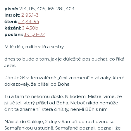
písně:
214, 115, 405, 165, 781, 403
introit:
Ž 95,1–3
čtení:
J 4,43–54
kázání:
J 4,50b
poslání:
Jk 1,21–22
Milé děti, milí bratři a sestry,
dnes to bude o tom, jak je důležité poslouchat, co říká
Ježíš.
Pán Ježíš v Jeruzalémě „činil znamení“ = zázraky, které
dokazovaly, že přišel od Boha.
Tu a tam to někomu došlo. Nikodém: Mistře, víme, že
jsi učitel, který přišel od Boha. Neboť nikdo nemůže
činit ta znamení, která činíš ty, není-li Bůh s ním.
Návrat do Galileje, 2 dny v Samaří po rozhovoru se
Samařankou u studně. Samařané poznali, poznali, že