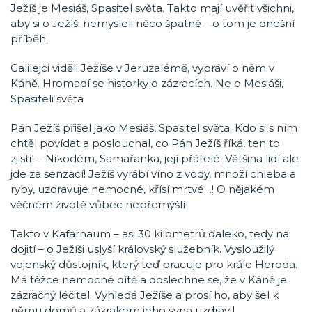
Ježíš je Mesiáš, Spasitel světa. Takto mají uvěřit všichni,
aby si o Ježíši nemysleli něco špatně – o tom je dnešní
příběh.
Galilejci viděli Ježíše v Jeruzalémě, vypráví o něm v
Káně. Hromadí se historky o zázracích. Ne o Mesiáši,
Spasiteli světa
Pán Ježíš přišel jako Mesiáš, Spasitel světa. Kdo si s ním
chtěl povídat a poslouchal, co Pán Ježíš říká, ten to
zjistil – Nikodém, Samařanka, její přátelé. Většina lidí ale
jde za senzací! Ježíš vyrábí víno z vody, množí chleba a
ryby, uzdravuje nemocné, křísí mrtvé…! O nějakém
věčném životě vůbec nepřemýšlí
Takto v Kafarnaum – asi 30 kilometrů daleko, tedy na
dojití – o Ježíši uslyší královský služebník. Vysloužilý
vojenský důstojník, který teď pracuje pro krále Heroda.
Má těžce nemocné dítě a doslechne se, že v Káně je
zázračný léčitel. Vyhledá Ježíše a prosí ho, aby šel k
němu domů a zázrakem jeho syna uzdravil.