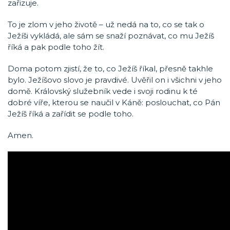
zařizuje.
To je zlom v jeho životě – už nedá na to, co se tak o
Ježíši vykládá, ale sám se snaží poznávat, co mu Ježíš
říká a pak podle toho žít.
Doma potom zjistí, že to, co Ježíš říkal, přesně takhle
bylo. Ježíšovo slovo je pravdivé. Uvěřil on i všichni v jeho
domě. Královský služebník vede i svoji rodinu k té
dobré víře, kterou se naučil v Káně: poslouchat, co Pán
Ježíš říká a zařídit se podle toho.
Amen.