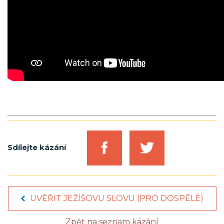
Sdílejte kázání
UVĚŘIT JEŽÍŠOVU SLOVU (PRO DOSPĚLÉ)
Zpět na seznam kázání